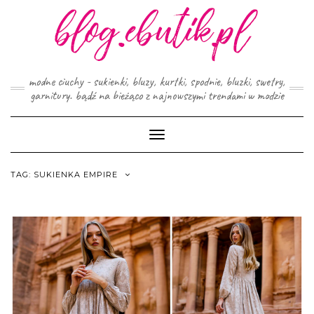
Skip
to
content
modne ciuchy - sukienki, bluzy, kurtki, spodnie, bluzki, swetry,
garnitury. bądź na bieżąco z najnowszymi trendami w modzie
Toggle
Navigation
TAG:
SUKIENKA EMPIRE