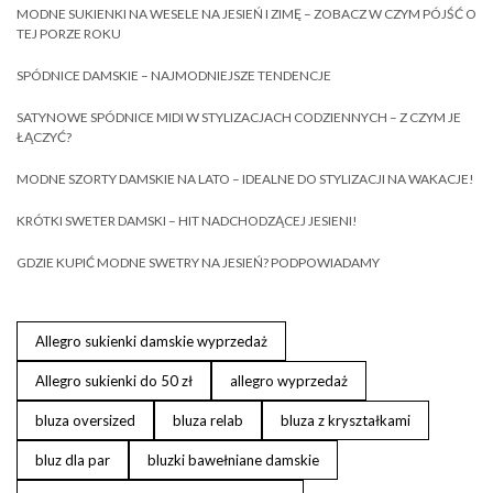
MODNE SUKIENKI NA WESELE NA JESIEŃ I ZIMĘ – ZOBACZ W CZYM PÓJŚĆ O
TEJ PORZE ROKU
SPÓDNICE DAMSKIE – NAJMODNIEJSZE TENDENCJE
SATYNOWE SPÓDNICE MIDI W STYLIZACJACH CODZIENNYCH – Z CZYM JE
ŁĄCZYĆ?
MODNE SZORTY DAMSKIE NA LATO – IDEALNE DO STYLIZACJI NA WAKACJE!
KRÓTKI SWETER DAMSKI – HIT NADCHODZĄCEJ JESIENI!
GDZIE KUPIĆ MODNE SWETRY NA JESIEŃ? PODPOWIADAMY
Allegro sukienki damskie wyprzedaż
Allegro sukienki do 50 zł
allegro wyprzedaż
bluza oversized
bluza relab
bluza z kryształkami
bluz dla par
bluzki bawełniane damskie