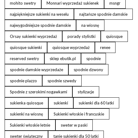
mohito swetry
Monnari wyprzedaż sukienek
msngr
najpiękniejsze sukienki na weselu
najtańsze spodnie damskie
najwygodniejsze spodnie damskie
na wiosnę
Orsay sukienki wyprzedaż
porady stylistki
quiosque
quiosque sukienki
quiosque wyprzedaż
renee
reserved swetry
sklep ebutik.pl
spodnie
spodnie damskie wyprzedaże
spodnie dzwony
spodnie plazzo
spodnie szwedy
Spodnie z szerokimi nogawkami
stylizacje
sukienka quiosque
sukienki
sukienki dla 60 latki
sukienki na wiosnę
Sukienki włoskie i francuskie
Sukienki włoskie letnie
sweter w paski
sweter świąteczny
tanie sukienki dla 50 latki