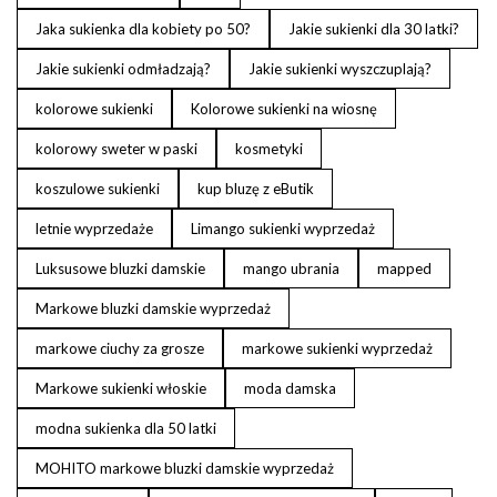
Jaka sukienka dla kobiety po 50?
Jakie sukienki dla 30 latki?
Jakie sukienki odmładzają?
Jakie sukienki wyszczuplają?
kolorowe sukienki
Kolorowe sukienki na wiosnę
kolorowy sweter w paski
kosmetyki
koszulowe sukienki
kup bluzę z eButik
letnie wyprzedaże
Limango sukienki wyprzedaż
Luksusowe bluzki damskie
mango ubrania
mapped
Markowe bluzki damskie wyprzedaż
markowe ciuchy za grosze
markowe sukienki wyprzedaż
Markowe sukienki włoskie
moda damska
modna sukienka dla 50 latki
MOHITO markowe bluzki damskie wyprzedaż