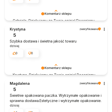
Komentarz sklepu
Gabriela, Dziękujemy za Twoją opinię! Doceniamy
czas poświęcony na podzielenie się z nami Twoim
Krystyna
zweryfikowano
doświadczeniem. Jesteśmy szczęśliwi, że mamy
5
takich klientów. Z pozdrowieniami, obsługa sklepu.
Szybka dostawa i świetna jakość towaru
dzisiaj
0
0
Komentarz sklepu
Krystyna, Dziękujemy za Twoją opinię! Doceniamy
czas poświęcony na podzielenie się z nami Twoim
Magdalena
zweryfikowano
doświadczeniem. Jesteśmy szczęśliwi, że mamy
5
takich klientów. Z pozdrowieniami, obsługa sklepu.
Świetnie spakowana paczka. Wytrzymałe opakowanie i
sprawna dostawa.Estetyczne i wytrzymałe opakowanie.
dzisiaj