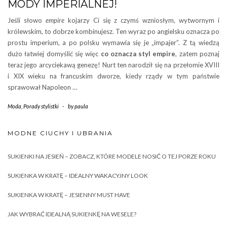
MODY IMPERIALNEJ!
Jeśli słowo
empire
kojarzy Ci się z czymś wzniosłym, wytwornym i
królewskim, to dobrze kombinujesz. Ten wyraz po angielsku oznacza po
prostu imperium, a po polsku wymawia się je „impajer”. Z tą wiedzą
dużo łatwiej domyślić się więc
co oznacza styl empire
, zatem poznaj
teraz jego arcyciekawą genezę! Nurt ten narodził się na przełomie XVIII
i XIX wieku na francuskim dworze, kiedy rządy w tym państwie
sprawował Napoleon …
Moda
,
Porady stylistki
-
by
paula
MODNE CIUCHY I UBRANIA
SUKIENKI NA JESIEŃ – ZOBACZ, KTÓRE MODELE NOSIĆ O TEJ PORZE ROKU
SUKIENKA W KRATĘ – IDEALNY WAKACYJNY LOOK
SUKIENKA W KRATĘ – JESIENNY MUST HAVE
JAK WYBRAĆ IDEALNĄ SUKIENKĘ NA WESELE?