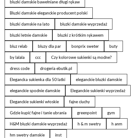
bluzki damskie bawełniane długi rękaw
Bluzki damskie eleganckie producent polski
bluzki damskie na lato
bluzki damskie wyprzedaż
bluzki letnie damskie
bluzki z krótkim rękawem
bluz relab
bluzy dla par
bonprix sweter
buty
by lalala
ccc
Czy kolorowe sukienki są modne?
dress code
drogeria ebutik.pl
Elegancka sukienka dla 50 latki
eleganckie bluzki damskie
eleganckie spodnie damskie
Eleganckie sukienki wyprzedaż
Eleganckie sukienki włoskie
fajne ciuchy
Gdzie kupić fajne i tanie ubrania
greenpoint
gym
H&M bluzki damskie wyprzedaż
h & m swetry
h anm
hm swetry damskie
inst