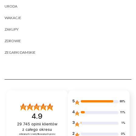
URODA
WAKACJE
ZAKUPY
ZDROWIE
ZEGARKI DAMSKIE
5
88%
4
11%
4.9
3
1%
29 745
opinii klientów
z całego okresu
2
0%
zebranych i zweryfikowanych przez