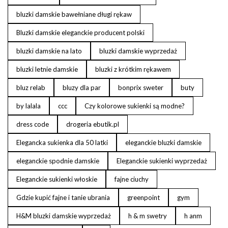
bluzki damskie bawełniane długi rękaw
Bluzki damskie eleganckie producent polski
bluzki damskie na lato
bluzki damskie wyprzedaż
bluzki letnie damskie
bluzki z krótkim rękawem
bluz relab
bluzy dla par
bonprix sweter
buty
by lalala
ccc
Czy kolorowe sukienki są modne?
dress code
drogeria ebutik.pl
Elegancka sukienka dla 50 latki
eleganckie bluzki damskie
eleganckie spodnie damskie
Eleganckie sukienki wyprzedaż
Eleganckie sukienki włoskie
fajne ciuchy
Gdzie kupić fajne i tanie ubrania
greenpoint
gym
H&M bluzki damskie wyprzedaż
h & m swetry
h anm