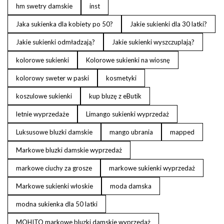
hm swetry damskie
inst
Jaka sukienka dla kobiety po 50?
Jakie sukienki dla 30 latki?
Jakie sukienki odmładzają?
Jakie sukienki wyszczuplają?
kolorowe sukienki
Kolorowe sukienki na wiosnę
kolorowy sweter w paski
kosmetyki
koszulowe sukienki
kup bluzę z eButik
letnie wyprzedaże
Limango sukienki wyprzedaż
Luksusowe bluzki damskie
mango ubrania
mapped
Markowe bluzki damskie wyprzedaż
markowe ciuchy za grosze
markowe sukienki wyprzedaż
Markowe sukienki włoskie
moda damska
modna sukienka dla 50 latki
MOHITO markowe bluzki damskie wyprzedaż