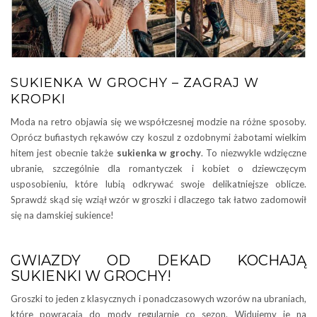
SUKIENKA W GROCHY – ZAGRAJ W
KROPKI
Moda na retro objawia się we współczesnej modzie na różne sposoby.
Oprócz bufiastych rękawów czy koszul z ozdobnymi żabotami wielkim
hitem jest obecnie także
sukienka w grochy
. To niezwykle wdzięczne
ubranie, szczególnie dla romantyczek i kobiet o dziewczęcym
usposobieniu, które lubią odkrywać swoje delikatniejsze oblicze.
Sprawdź skąd się wziął wzór w groszki i dlaczego tak łatwo zadomowił
się na damskiej sukience!
GWIAZDY OD DEKAD KOCHAJĄ
SUKIENKI W GROCHY!
Groszki to jeden z klasycznych i ponadczasowych wzorów na ubraniach,
które powracają do mody regularnie co sezon. Widujemy je na