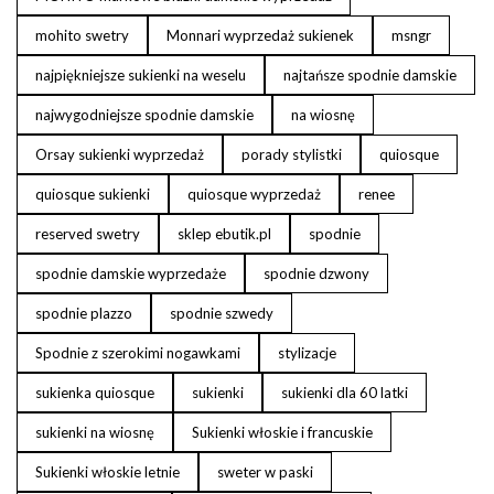
mohito swetry
Monnari wyprzedaż sukienek
msngr
najpiękniejsze sukienki na weselu
najtańsze spodnie damskie
najwygodniejsze spodnie damskie
na wiosnę
Orsay sukienki wyprzedaż
porady stylistki
quiosque
quiosque sukienki
quiosque wyprzedaż
renee
reserved swetry
sklep ebutik.pl
spodnie
spodnie damskie wyprzedaże
spodnie dzwony
spodnie plazzo
spodnie szwedy
Spodnie z szerokimi nogawkami
stylizacje
sukienka quiosque
sukienki
sukienki dla 60 latki
sukienki na wiosnę
Sukienki włoskie i francuskie
Sukienki włoskie letnie
sweter w paski