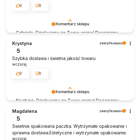
0
0
Komentarz sklepu
Gabriela, Dziękujemy za Twoją opinię! Doceniamy
czas poświęcony na podzielenie się z nami Twoim
Krystyna
zweryfikowano
doświadczeniem. Jesteśmy szczęśliwi, że mamy
5
takich klientów. Z pozdrowieniami, obsługa sklepu.
Szybka dostawa i świetna jakość towaru
wczoraj
0
0
Komentarz sklepu
Krystyna, Dziękujemy za Twoją opinię! Doceniamy
czas poświęcony na podzielenie się z nami Twoim
Magdalena
zweryfikowano
doświadczeniem. Jesteśmy szczęśliwi, że mamy
5
takich klientów. Z pozdrowieniami, obsługa sklepu.
Świetnie spakowana paczka. Wytrzymałe opakowanie i
sprawna dostawa.Estetyczne i wytrzymałe opakowanie.
wczoraj