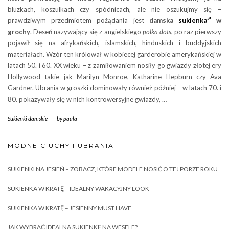
bluzkach, koszulkach czy spódnicach, ale nie oszukujmy się –
prawdziwym przedmiotem pożądania jest
damska
sukienka
w
grochy
. Deseń nazywający się z angielskiego
polka dots
, po raz pierwszy
pojawił się na afrykańskich, islamskich, hinduskich i buddyjskich
materiałach. Wzór ten królował w kobiecej garderobie amerykańskiej w
latach 50. i 60. XX wieku – z zamiłowaniem nosiły go gwiazdy złotej ery
Hollywood takie jak Marilyn Monroe, Katharine Hepburn czy Ava
Gardner. Ubrania w groszki dominowały również później – w latach 70. i
80. pokazywały się w nich kontrowersyjne gwiazdy, …
Sukienki damskie
-
by
paula
MODNE CIUCHY I UBRANIA
SUKIENKI NA JESIEŃ – ZOBACZ, KTÓRE MODELE NOSIĆ O TEJ PORZE ROKU
SUKIENKA W KRATĘ – IDEALNY WAKACYJNY LOOK
SUKIENKA W KRATĘ – JESIENNY MUST HAVE
JAK WYBRAĆ IDEALNĄ SUKIENKĘ NA WESELE?