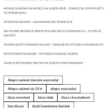
MODNE SUKIENKI NA WESELE NA JESIEŃ I ZIMĘ – ZOBACZ W CZYM PÓJŚĆ O
TEJ PORZE ROKU
SPÓDNICE DAMSKIE – NAJMODNIEJSZE TENDENCJE
SATYNOWE SPÓDNICE MIDI W STYLIZACJACH CODZIENNYCH – Z CZYM JE
ŁĄCZYĆ?
MODNE SZORTY DAMSKIE NA LATO – IDEALNE DO STYLIZACJI NA WAKACJE!
KRÓTKI SWETER DAMSKI – HIT NADCHODZĄCEJ JESIENI!
GDZIE KUPIĆ MODNE SWETRY NA JESIEŃ? PODPOWIADAMY
Allegro sukienki damskie wyprzedaż
Allegro sukienki do 50 zł
allegro wyprzedaż
bluza oversized
bluza relab
bluza z kryształkami
bluz dla par
bluzki bawełniane damskie