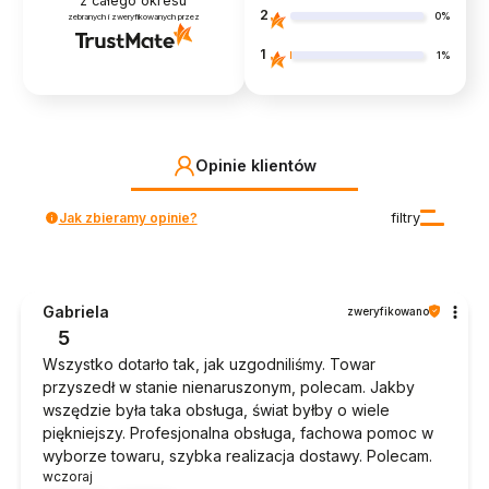
z całego okresu
2
0%
zebranych i zweryfikowanych przez
1
1%
Opinie klientów
Jak zbieramy opinie?
filtry
Gabriela
zweryfikowano
5
Wszystko dotarło tak, jak uzgodniliśmy. Towar
przyszedł w stanie nienaruszonym, polecam. Jakby
wszędzie była taka obsługa, świat byłby o wiele
piękniejszy. Profesjonalna obsługa, fachowa pomoc w
wyborze towaru, szybka realizacja dostawy. Polecam.
wczoraj