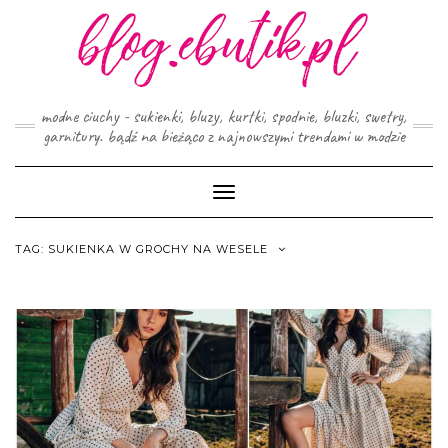
Skip
to
content
modne ciuchy - sukienki, bluzy, kurtki, spodnie, bluzki, swetry,
garnitury. bądź na bieżąco z najnowszymi trendami w modzie
Toggle
Navigation
TAG:
SUKIENKA W GROCHY NA WESELE