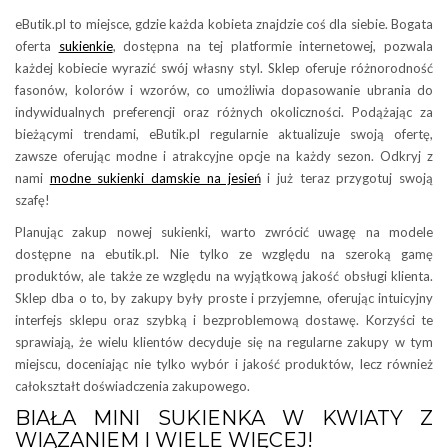
eButik.pl to miejsce, gdzie każda kobieta znajdzie coś dla siebie. Bogata
oferta
sukienkie
, dostępna na tej platformie internetowej, pozwala
każdej kobiecie wyrazić swój własny styl. Sklep oferuje różnorodność
fasonów, kolorów i wzorów, co umożliwia dopasowanie ubrania do
indywidualnych preferencji oraz różnych okoliczności. Podążając za
bieżącymi trendami, eButik.pl regularnie aktualizuje swoją ofertę,
zawsze oferując modne i atrakcyjne opcje na każdy sezon. Odkryj z
nami
modne sukienki damskie na jesień
i już teraz przygotuj swoją
szafę!
Planując zakup nowej sukienki, warto zwrócić uwagę na modele
dostępne na ebutik.pl. Nie tylko ze względu na szeroką gamę
produktów, ale także ze względu na wyjątkową jakość obsługi klienta.
Sklep dba o to, by zakupy były proste i przyjemne, oferując intuicyjny
interfejs sklepu oraz szybką i bezproblemową dostawę. Korzyści te
sprawiają, że wielu klientów decyduje się na regularne zakupy w tym
miejscu, doceniając nie tylko wybór i jakość produktów, lecz również
całokształt doświadczenia zakupowego.
BIAŁA MINI SUKIENKA W KWIATY Z
WIĄZANIEM I WIELE WIĘCEJ!