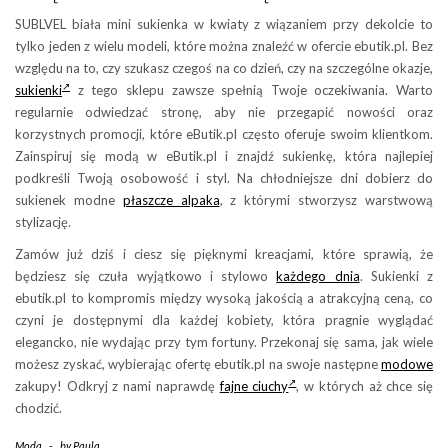
SUBLVEL biała mini sukienka w kwiaty z wiązaniem przy dekolcie to
tylko jeden z wielu modeli, które można znaleźć w ofercie ebutik.pl. Bez
względu na to, czy szukasz czegoś na co dzień, czy na szczególne okazje,
sukienki
z tego sklepu zawsze spełnią Twoje oczekiwania. Warto
regularnie odwiedzać stronę, aby nie przegapić nowości oraz
korzystnych promocji, które eButik.pl często oferuje swoim klientkom.
Zainspiruj się modą w eButik.pl i znajdź sukienkę, która najlepiej
podkreśli Twoją osobowość i styl. Na chłodniejsze dni dobierz do
sukienek modne
płaszcze alpaka
, z którymi stworzysz warstwową
stylizację.
Zamów już dziś i ciesz się pięknymi kreacjami, które sprawią, że
będziesz się czuła wyjątkowo i stylowo
każdego dnia
. Sukienki z
ebutik.pl to kompromis między wysoką jakością a atrakcyjną ceną, co
czyni je dostępnymi dla każdej kobiety, która pragnie wyglądać
elegancko, nie wydając przy tym fortuny. Przekonaj się sama, jak wiele
możesz zyskać, wybierając ofertę ebutik.pl na swoje następne
modowe
zakupy! Odkryj z nami naprawdę
fajne ciuchy
, w których aż chce się
chodzić.
Moda
-
by
Paula