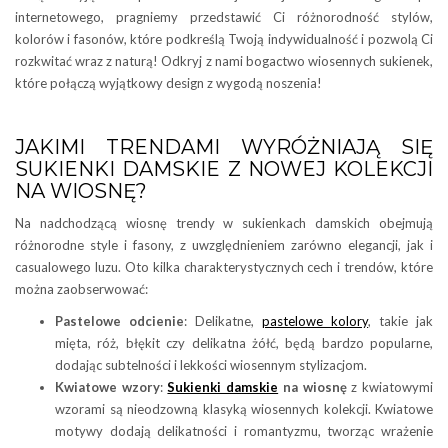
internetowego, pragniemy przedstawić Ci różnorodność stylów,
kolorów i fasonów, które podkreślą Twoją indywidualność i pozwolą Ci
rozkwitać wraz z naturą! Odkryj z nami bogactwo wiosennych sukienek,
które połączą wyjątkowy design z wygodą noszenia!
JAKIMI TRENDAMI WYRÓŻNIAJĄ SIĘ
SUKIENKI DAMSKIE Z NOWEJ KOLEKCJI
NA WIOSNĘ?
Na nadchodzącą wiosnę trendy w sukienkach damskich obejmują
różnorodne style i fasony, z uwzględnieniem zarówno elegancji, jak i
casualowego luzu. Oto kilka charakterystycznych cech i trendów, które
można zaobserwować:
Pastelowe odcienie
: Delikatne,
pastelowe kolory
, takie jak
mięta, róż, błękit czy delikatna żółć, będą bardzo popularne,
dodając subtelności i lekkości wiosennym stylizacjom.
Kwiatowe wzory
:
Sukienki damskie
na wiosnę
z kwiatowymi
wzorami są nieodzowną klasyką wiosennych kolekcji. Kwiatowe
motywy dodają delikatności i romantyzmu, tworząc wrażenie