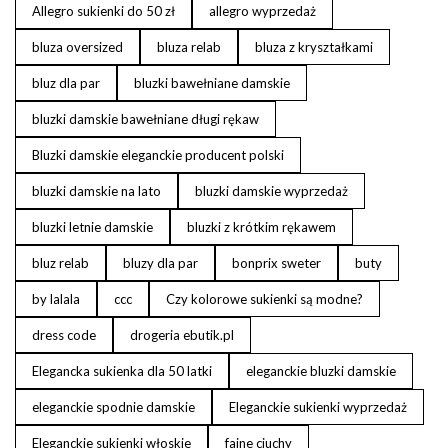
Allegro sukienki do 50 zł
allegro wyprzedaż
bluza oversized
bluza relab
bluza z kryształkami
bluz dla par
bluzki bawełniane damskie
bluzki damskie bawełniane długi rękaw
Bluzki damskie eleganckie producent polski
bluzki damskie na lato
bluzki damskie wyprzedaż
bluzki letnie damskie
bluzki z krótkim rękawem
bluz relab
bluzy dla par
bonprix sweter
buty
by lalala
ccc
Czy kolorowe sukienki są modne?
dress code
drogeria ebutik.pl
Elegancka sukienka dla 50 latki
eleganckie bluzki damskie
eleganckie spodnie damskie
Eleganckie sukienki wyprzedaż
Eleganckie sukienki włoskie
fajne ciuchy