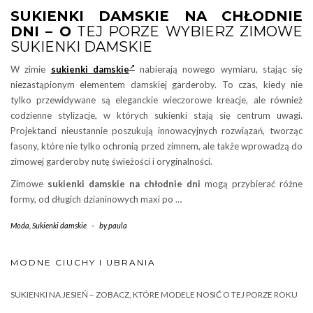
SUKIENKI DAMSKIE NA CHŁODNIE
DNI – O
TEJ PORZE WYBIERZ ZIMOWE
SUKIENKI DAMSKIE
W zimie
sukienki damskie
nabierają nowego wymiaru, stając się
niezastąpionym elementem damskiej garderoby. To czas, kiedy nie
tylko przewidywane są eleganckie wieczorowe kreacje, ale również
codzienne stylizacje, w których sukienki stają się centrum uwagi.
Projektanci nieustannie poszukują innowacyjnych rozwiązań, tworząc
fasony, które nie tylko ochronią przed zimnem, ale także wprowadzą do
zimowej garderoby nutę świeżości i oryginalności.
Zimowe
sukienki damskie na chłodnie dni
mogą przybierać różne
formy, od długich dzianinowych maxi po …
Moda
,
Sukienki damskie
-
by
paula
MODNE CIUCHY I UBRANIA
SUKIENKI NA JESIEŃ – ZOBACZ, KTÓRE MODELE NOSIĆ O TEJ PORZE ROKU