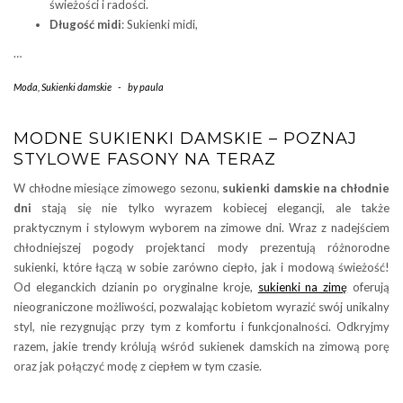
świeżości i radości.
Długość midi
: Sukienki midi,
…
Moda
,
Sukienki damskie
-
by
paula
MODNE SUKIENKI DAMSKIE – POZNAJ
STYLOWE FASONY NA TERAZ
W chłodne miesiące zimowego sezonu,
sukienki damskie na chłodnie
dni
stają się nie tylko wyrazem kobiecej elegancji, ale także
praktycznym i stylowym wyborem na zimowe dni. Wraz z nadejściem
chłodniejszej pogody projektanci mody prezentują różnorodne
sukienki, które łączą w sobie zarówno ciepło, jak i modową świeżość!
Od eleganckich dzianin po oryginalne kroje,
sukienki na zimę
oferują
nieograniczone możliwości, pozwalając kobietom wyrazić swój unikalny
styl, nie rezygnując przy tym z komfortu i funkcjonalności. Odkryjmy
razem, jakie trendy królują wśród sukienek damskich na zimową porę
oraz jak połączyć modę z ciepłem w tym czasie.