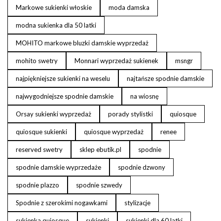
Markowe sukienki włoskie
moda damska
modna sukienka dla 50 latki
MOHITO markowe bluzki damskie wyprzedaż
mohito swetry
Monnari wyprzedaż sukienek
msngr
najpiękniejsze sukienki na weselu
najtańsze spodnie damskie
najwygodniejsze spodnie damskie
na wiosnę
Orsay sukienki wyprzedaż
porady stylistki
quiosque
quiosque sukienki
quiosque wyprzedaż
renee
reserved swetry
sklep ebutik.pl
spodnie
spodnie damskie wyprzedaże
spodnie dzwony
spodnie plazzo
spodnie szwedy
Spodnie z szerokimi nogawkami
stylizacje
sukienka quiosque
sukienki
sukienki dla 60 latki