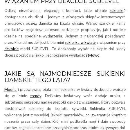
WIĄZANIEM PRZY DEKOLCIE SUBLEVEL
Odkryj niezrównaną elegancję i komfort, jakie oferuje
sukienki
dostępne na ebutik.pl – jednym z wiodących sklepów internetowych
oferujących odzież damską na każdą okazję. Wśród szerokiej gamy
produktów znajdziesz zarówno codzienne propozycje, jak i modele
idealne na specjalne wydarzenia. Jednym z najbardziej pożądanych
przez klientki modeli jest biała mini
sukienka w kwiaty
z wiązaniem przy
dekolcie
marki SUBLEVEL. To doskonały wybór na ciepłe dni, kiedy
chcesz poczuć się lekko i jednocześnie wyglądać
stylowo
.
JAKIE SĄ NAJMODNIEJSZE SUKIENKI
DAMSKIE TEGO LATA?
Modna
i przewiewna, biała mini sukienka w kwiaty doskonale wpisuje
się w letnie
trendy
. Delikatny kwiatowy wzór dodaje uroku, a
subtelnego seksapilu nadaje głęboki dekolt z wiązaniem, który pozwala
dostosować sukienkę do kształtu sylwetki. Sukienka SUBLEVEL
wykonana jest z wysokiej jakości materiałów, co gwarantuje komfort
noszenia przez cały dzień. Krój mini podkreśla nogi i daje swobodę
ruchów, co jest nieocenione, szczególnie podczas letnich, aktywnych dni.