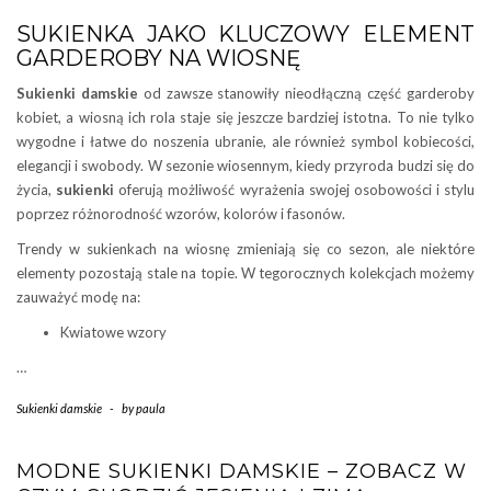
SUKIENKA JAKO KLUCZOWY ELEMENT
GARDEROBY NA WIOSNĘ
Sukienki damskie
od zawsze stanowiły nieodłączną część garderoby
kobiet, a wiosną ich rola staje się jeszcze bardziej istotna. To nie tylko
wygodne i łatwe do noszenia ubranie, ale również symbol kobiecości,
elegancji i swobody. W sezonie wiosennym, kiedy przyroda budzi się do
życia,
sukienki
oferują możliwość wyrażenia swojej osobowości i stylu
poprzez różnorodność wzorów, kolorów i fasonów.
Trendy w sukienkach na wiosnę zmieniają się co sezon, ale niektóre
elementy pozostają stale na topie. W tegorocznych kolekcjach możemy
zauważyć modę na:
Kwiatowe wzory
…
Sukienki damskie
-
by
paula
MODNE SUKIENKI DAMSKIE – ZOBACZ W