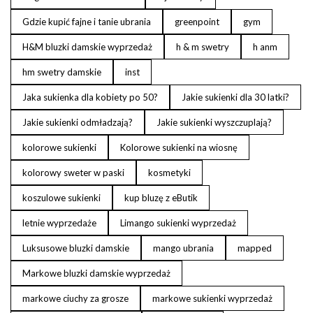
Gdzie kupić fajne i tanie ubrania
greenpoint
gym
H&M bluzki damskie wyprzedaż
h & m swetry
h anm
hm swetry damskie
inst
Jaka sukienka dla kobiety po 50?
Jakie sukienki dla 30 latki?
Jakie sukienki odmładzają?
Jakie sukienki wyszczuplają?
kolorowe sukienki
Kolorowe sukienki na wiosnę
kolorowy sweter w paski
kosmetyki
koszulowe sukienki
kup bluzę z eButik
letnie wyprzedaże
Limango sukienki wyprzedaż
Luksusowe bluzki damskie
mango ubrania
mapped
Markowe bluzki damskie wyprzedaż
markowe ciuchy za grosze
markowe sukienki wyprzedaż