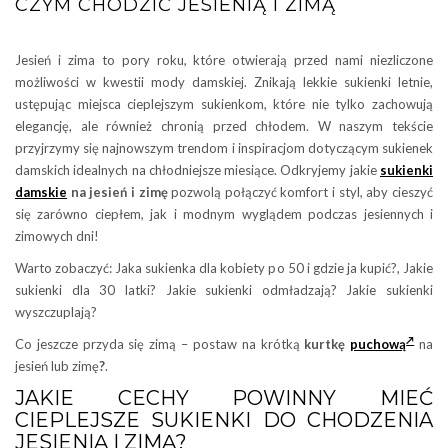
CZYM CHODZIĆ JESIENIĄ I ZIMĄ
Jesień i zima to pory roku, które otwierają przed nami niezliczone
możliwości w kwestii mody damskiej. Znikają lekkie sukienki letnie,
ustępując miejsca cieplejszym sukienkom, które nie tylko zachowują
elegancję, ale również chronią przed chłodem. W naszym tekście
przyjrzymy się najnowszym trendom i inspiracjom dotyczącym sukienek
damskich idealnych na chłodniejsze miesiące. Odkryjemy jakie
sukienki
damskie
na jesień i zimę
pozwolą połączyć komfort i styl, aby cieszyć
się zarówno ciepłem, jak i modnym wyglądem podczas jesiennych i
zimowych dni!
Warto zobaczyć: Jaka sukienka dla kobiety po 50 i gdzie ja kupić?, Jakie
sukienki dla 30 latki? Jakie sukienki odmładzają? Jakie sukienki
wyszczuplają?
Co jeszcze przyda się zimą – postaw na krótką
kurtkę
puchową
na
jesień lub zimę
?
.
JAKIE CECHY POWINNY MIEĆ
CIEPLEJSZE SUKIENKI DO CHODZENIA
JESIENIĄ I ZIMĄ?