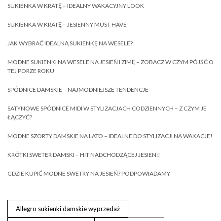
SUKIENKA W KRATĘ – IDEALNY WAKACYJNY LOOK
SUKIENKA W KRATĘ – JESIENNY MUST HAVE
JAK WYBRAĆ IDEALNĄ SUKIENKĘ NA WESELE?
MODNE SUKIENKI NA WESELE NA JESIEŃ I ZIMĘ – ZOBACZ W CZYM PÓJŚĆ O
TEJ PORZE ROKU
SPÓDNICE DAMSKIE – NAJMODNIEJSZE TENDENCJE
SATYNOWE SPÓDNICE MIDI W STYLIZACJACH CODZIENNYCH – Z CZYM JE
ŁĄCZYĆ?
MODNE SZORTY DAMSKIE NA LATO – IDEALNE DO STYLIZACJI NA WAKACJE!
KRÓTKI SWETER DAMSKI – HIT NADCHODZĄCEJ JESIENI!
GDZIE KUPIĆ MODNE SWETRY NA JESIEŃ? PODPOWIADAMY
Allegro sukienki damskie wyprzedaż