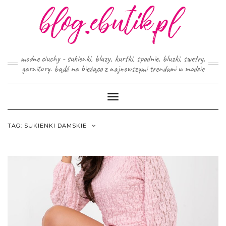
Skip
to
content
modne ciuchy - sukienki, bluzy, kurtki, spodnie, bluzki, swetry,
garnitury. bądź na bieżąco z najnowszymi trendami w modzie
Toggle
Navigation
TAG:
SUKIENKI DAMSKIE