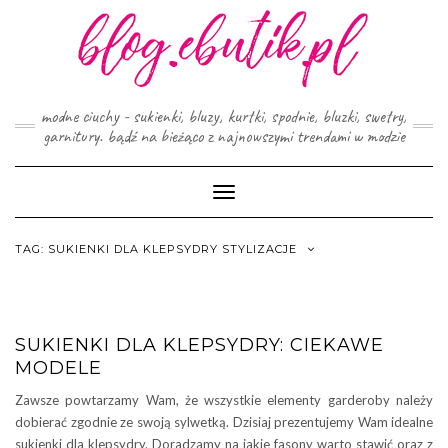
Skip
to
content
modne ciuchy - sukienki, bluzy, kurtki, spodnie, bluzki, swetry,
garnitury. bądź na bieżąco z najnowszymi trendami w modzie
Toggle
Navigation
TAG:
SUKIENKI DLA KLEPSYDRY STYLIZACJE
SUKIENKI DLA KLEPSYDRY: CIEKAWE
MODELE
Zawsze powtarzamy Wam, że wszystkie elementy garderoby należy
dobierać zgodnie ze swoją sylwetką. Dzisiaj prezentujemy Wam idealne
sukienki dla klepsydry. Doradzamy na jakie fasony warto stawić oraz z