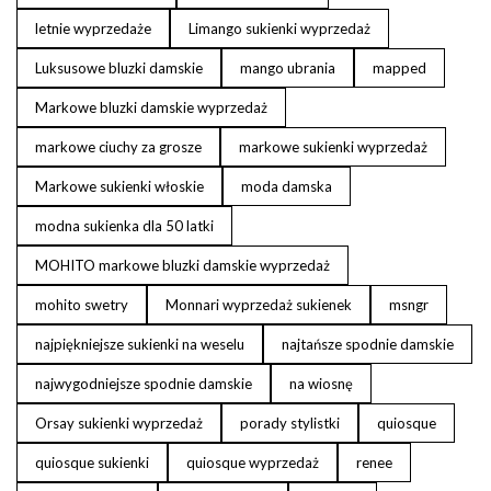
letnie wyprzedaże
Limango sukienki wyprzedaż
Luksusowe bluzki damskie
mango ubrania
mapped
Markowe bluzki damskie wyprzedaż
markowe ciuchy za grosze
markowe sukienki wyprzedaż
Markowe sukienki włoskie
moda damska
modna sukienka dla 50 latki
MOHITO markowe bluzki damskie wyprzedaż
mohito swetry
Monnari wyprzedaż sukienek
msngr
najpiękniejsze sukienki na weselu
najtańsze spodnie damskie
najwygodniejsze spodnie damskie
na wiosnę
Orsay sukienki wyprzedaż
porady stylistki
quiosque
quiosque sukienki
quiosque wyprzedaż
renee