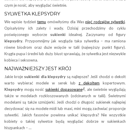
czym je nosić, aby wyglądać świetnie.
SYLWETKA KLEPSYDRY
We wpisie tydzień
temu
omówiłyśmy dla Was
pięć rodzajów sylwetki
.
Opisałyśmy ich zalety i wady. Dzisiaj przechodzimy do cyklu
poświęconego wyborze
sukienki
idealnej. Zaczynamy od figury
klepsydry
. Przypomnijmy jak wygląda taka sylwetka – ma ramiona
równe biodrom oraz duże wcięcie w talii (najwęższy punkt figury).
Krągła pupa i średni lub duży biust sprawiają, że sylwetka jest niezwykle
kobieca i seksowna.
NAJWAŻNIEJSZY JEST KRÓJ
Jakie kroje
sukienki dla klepsydry
są najlepsze? Jeśli chodzi o dekolt
warto wybierać modele w serek lub
z dekoltem
kopertowym.
Klepsydry
mogą nosić
sukienki dopasowane
, ale świetnie wyglądają
także w modelach rozkloszowanych (odcinanych w talii). Świetnymi
modelami są także szmizjerki. Jeśli chodzi o długość sukienek najlepiej
decydować się na modele midi lub maxi, mini mogą zachwiać proporcje
sylwetki. Jakich fasonów powinna unikać klepsydra? Nie wszystkie
kobiety o takiej sylwetce będą wyglądać dobrze w sukienkach
hiszpankach – …