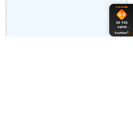
4.9
29 745
opinii
z całego
okresu
Stefania
zweryfikowano
5
Tshirt polecam, ładny. Ale niestety kolor niebieski nie
taki jaki jest na zdjęciu
w tym tygodniu
0
0
Komentarz sklepu
Stefania, dziękujemy za miłe słowa! Cieszymy się,
że zakup przeszedł bezproblemowo, oraz, że
Joanna
zweryfikowano
możemy zapewnić odpowiednią obsługę tak
5