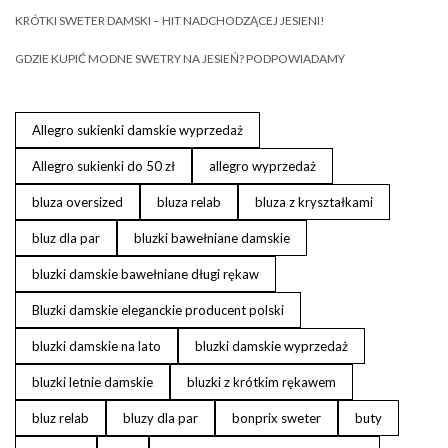
KRÓTKI SWETER DAMSKI – HIT NADCHODZĄCEJ JESIENI!
GDZIE KUPIĆ MODNE SWETRY NA JESIEŃ? PODPOWIADAMY
Allegro sukienki damskie wyprzedaż
Allegro sukienki do 50 zł
allegro wyprzedaż
bluza oversized
bluza relab
bluza z kryształkami
bluz dla par
bluzki bawełniane damskie
bluzki damskie bawełniane długi rękaw
Bluzki damskie eleganckie producent polski
bluzki damskie na lato
bluzki damskie wyprzedaż
bluzki letnie damskie
bluzki z krótkim rękawem
bluz relab
bluzy dla par
bonprix sweter
buty