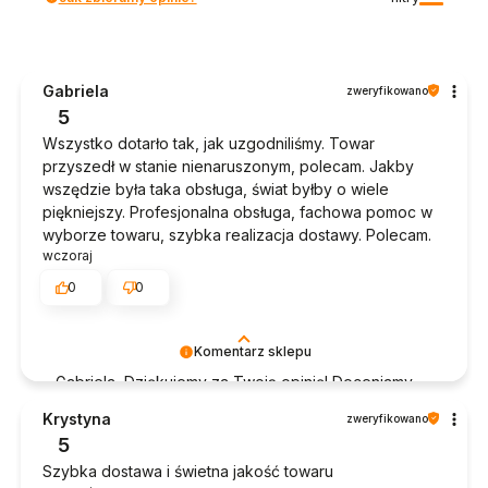
Gabriela
zweryfikowano
5
Wszystko dotarło tak, jak uzgodniliśmy. Towar
przyszedł w stanie nienaruszonym, polecam. Jakby
wszędzie była taka obsługa, świat byłby o wiele
piękniejszy. Profesjonalna obsługa, fachowa pomoc w
wyborze towaru, szybka realizacja dostawy. Polecam.
wczoraj
0
0
Komentarz sklepu
Gabriela, Dziękujemy za Twoją opinię! Doceniamy
czas poświęcony na podzielenie się z nami Twoim
Krystyna
zweryfikowano
doświadczeniem. Jesteśmy szczęśliwi, że mamy
5
takich klientów. Z pozdrowieniami, obsługa sklepu.
Szybka dostawa i świetna jakość towaru