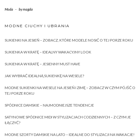
Moda
-
by
magda
MODNE CIUCHY I UBRANIA
SUKIENKI NA JESIEŃ – ZOBACZ, KTÓRE MODELE NOSIĆ O TEJ PORZE ROKU
SUKIENKA W KRATĘ – IDEALNY WAKACYJNY LOOK
SUKIENKA W KRATĘ – JESIENNY MUST HAVE
JAK WYBRAĆ IDEALNĄ SUKIENKĘ NA WESELE?
MODNE SUKIENKI NA WESELE NA JESIEŃ I ZIMĘ – ZOBACZ W CZYM PÓJŚĆ O
TEJ PORZE ROKU
SPÓDNICE DAMSKIE – NAJMODNIEJSZE TENDENCJE
SATYNOWE SPÓDNICE MIDI W STYLIZACJACH CODZIENNYCH – Z CZYM JE
ŁĄCZYĆ?
MODNE SZORTY DAMSKIE NA LATO – IDEALNE DO STYLIZACJI NA WAKACJE!