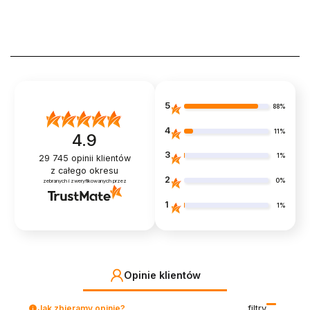
5
88%
4
11%
4.9
3
1%
29 745
opinii klientów
z całego okresu
2
0%
zebranych i zweryfikowanych przez
1
1%
Opinie klientów
Jak zbieramy opinie?
filtry