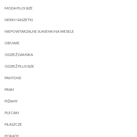
MODA PLUS SIZE
NERKI I SASZETKI
NIEPOWTARZALNE SUKIENKI NA WESELE
OBUWIE
ODZIEŻ DAMSKA
ODZIEŻ PLUS SIZE
PANTONE
PASKI
PIŻAMY
PLECAKI
PŁASZCZE
PORADY