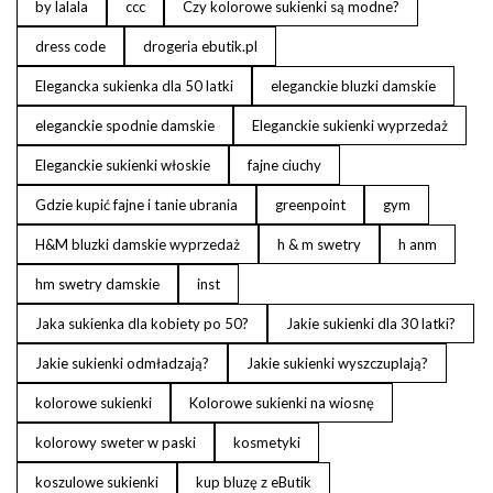
by lalala
ccc
Czy kolorowe sukienki są modne?
dress code
drogeria ebutik.pl
Elegancka sukienka dla 50 latki
eleganckie bluzki damskie
eleganckie spodnie damskie
Eleganckie sukienki wyprzedaż
Eleganckie sukienki włoskie
fajne ciuchy
Gdzie kupić fajne i tanie ubrania
greenpoint
gym
H&M bluzki damskie wyprzedaż
h & m swetry
h anm
hm swetry damskie
inst
Jaka sukienka dla kobiety po 50?
Jakie sukienki dla 30 latki?
Jakie sukienki odmładzają?
Jakie sukienki wyszczuplają?
kolorowe sukienki
Kolorowe sukienki na wiosnę
kolorowy sweter w paski
kosmetyki
koszulowe sukienki
kup bluzę z eButik