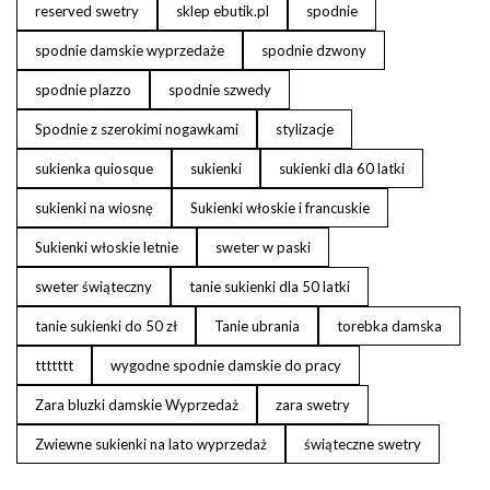
reserved swetry
sklep ebutik.pl
spodnie
spodnie damskie wyprzedaże
spodnie dzwony
spodnie plazzo
spodnie szwedy
Spodnie z szerokimi nogawkami
stylizacje
sukienka quiosque
sukienki
sukienki dla 60 latki
sukienki na wiosnę
Sukienki włoskie i francuskie
Sukienki włoskie letnie
sweter w paski
sweter świąteczny
tanie sukienki dla 50 latki
tanie sukienki do 50 zł
Tanie ubrania
torebka damska
ttttttt
wygodne spodnie damskie do pracy
Zara bluzki damskie Wyprzedaż
zara swetry
Zwiewne sukienki na lato wyprzedaż
świąteczne swetry