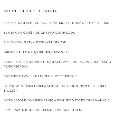
MODNE CIUCHY I UBRANIA
SUKIENKI NA JESIEŃ – ZOBACZ, KTÓRE MODELE NOSIĆ O TEJ PORZE ROKU
SUKIENKA W KRATĘ – IDEALNY WAKACYJNY LOOK
SUKIENKA W KRATĘ – JESIENNY MUST HAVE
JAK WYBRAĆ IDEALNĄ SUKIENKĘ NA WESELE?
MODNE SUKIENKI NA WESELE NA JESIEŃ I ZIMĘ – ZOBACZ W CZYM PÓJŚĆ O
TEJ PORZE ROKU
SPÓDNICE DAMSKIE – NAJMODNIEJSZE TENDENCJE
SATYNOWE SPÓDNICE MIDI W STYLIZACJACH CODZIENNYCH – Z CZYM JE
ŁĄCZYĆ?
MODNE SZORTY DAMSKIE NA LATO – IDEALNE DO STYLIZACJI NA WAKACJE!
KRÓTKI SWETER DAMSKI – HIT NADCHODZĄCEJ JESIENI!