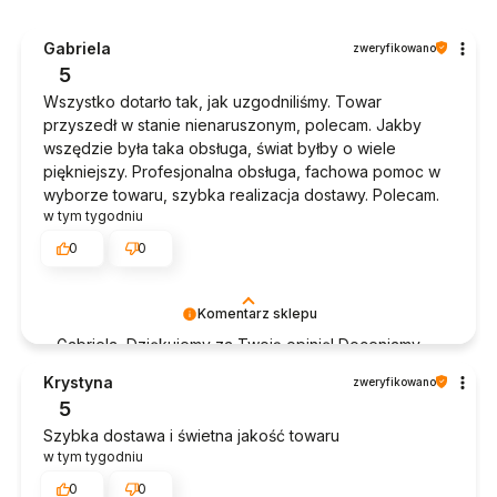
Gabriela
zweryfikowano
5
Wszystko dotarło tak, jak uzgodniliśmy. Towar
przyszedł w stanie nienaruszonym, polecam. Jakby
wszędzie była taka obsługa, świat byłby o wiele
piękniejszy. Profesjonalna obsługa, fachowa pomoc w
wyborze towaru, szybka realizacja dostawy. Polecam.
w tym tygodniu
0
0
Komentarz sklepu
Gabriela, Dziękujemy za Twoją opinię! Doceniamy
czas poświęcony na podzielenie się z nami Twoim
Krystyna
zweryfikowano
doświadczeniem. Jesteśmy szczęśliwi, że mamy
5
takich klientów. Z pozdrowieniami, obsługa sklepu.
Szybka dostawa i świetna jakość towaru
w tym tygodniu
0
0