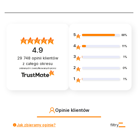
5
88%
4
11%
4.9
3
1%
29 748
opinii klientów
z całego okresu
2
0%
zebranych i zweryfikowanych przez
1
1%
Opinie klientów
Jak zbieramy opinie?
filtry