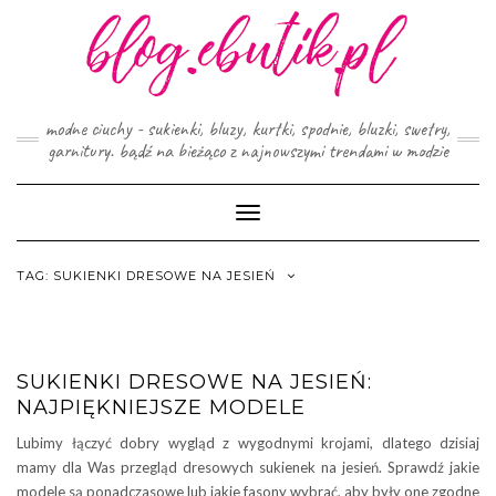
Skip
to
content
modne ciuchy - sukienki, bluzy, kurtki, spodnie, bluzki, swetry,
garnitury. bądź na bieżąco z najnowszymi trendami w modzie
Toggle
Navigation
TAG:
SUKIENKI DRESOWE NA JESIEŃ
SUKIENKI DRESOWE NA JESIEŃ:
NAJPIĘKNIEJSZE MODELE
Lubimy łączyć dobry wygląd z wygodnymi krojami, dlatego dzisiaj
mamy dla Was przegląd dresowych sukienek na jesień. Sprawdź jakie
modele są ponadczasowe lub jakie fasony wybrać, aby były one zgodne