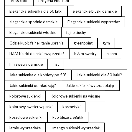
dress code
drogeria ebutik.pl
Elegancka sukienka dla 50 latki
eleganckie bluzki damskie
eleganckie spodnie damskie
Eleganckie sukienki wyprzedaż
Eleganckie sukienki włoskie
fajne ciuchy
Gdzie kupić fajne i tanie ubrania
greenpoint
gym
H&M bluzki damskie wyprzedaż
h & m swetry
h anm
hm swetry damskie
inst
Jaka sukienka dla kobiety po 50?
Jakie sukienki dla 30 latki?
Jakie sukienki odmładzają?
Jakie sukienki wyszczuplają?
kolorowe sukienki
Kolorowe sukienki na wiosnę
kolorowy sweter w paski
kosmetyki
koszulowe sukienki
kup bluzę z eButik
letnie wyprzedaże
Limango sukienki wyprzedaż