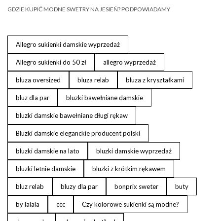
GDZIE KUPIĆ MODNE SWETRY NA JESIEŃ? PODPOWIADAMY
Allegro sukienki damskie wyprzedaż
Allegro sukienki do 50 zł
allegro wyprzedaż
bluza oversized
bluza relab
bluza z kryształkami
bluz dla par
bluzki bawełniane damskie
bluzki damskie bawełniane długi rękaw
Bluzki damskie eleganckie producent polski
bluzki damskie na lato
bluzki damskie wyprzedaż
bluzki letnie damskie
bluzki z krótkim rękawem
bluz relab
bluzy dla par
bonprix sweter
buty
by lalala
ccc
Czy kolorowe sukienki są modne?