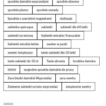
spodnie damskie wyprzedaże
spodnie dzwony
spodnie plazzo
spodnie szwedy
Spodnie z szerokimi nogawkami
stylizacje
sukienka quiosque
sukienki
sukienki dla 60 latki
sukienki na wiosnę
Sukienki włoskie i francuskie
Sukienki włoskie letnie
sweter w paski
sweter świąteczny
tanie sukienki dla 50 latki
tanie sukienki do 50 zł
Tanie ubrania
torebka damska
ttttttt
wygodne spodnie damskie do pracy
Zara bluzki damskie Wyprzedaż
zara swetry
Zwiewne sukienki na lato wyprzedaż
świąteczne swetry
ADIDAS