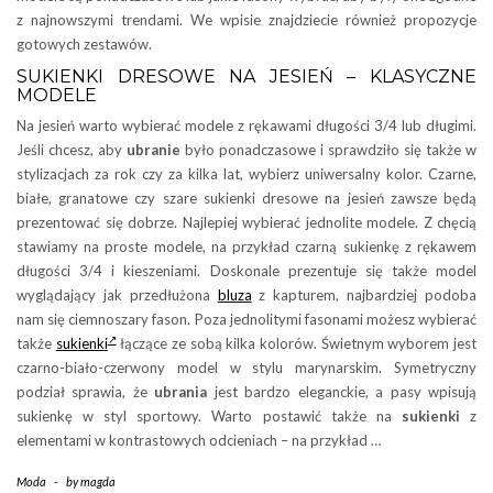
z najnowszymi trendami. We wpisie znajdziecie również propozycje
gotowych zestawów.
SUKIENKI DRESOWE NA JESIEŃ – KLASYCZNE
MODELE
Na jesień warto wybierać modele z rękawami długości 3/4 lub długimi.
Jeśli chcesz, aby
ubranie
było ponadczasowe i sprawdziło się także w
stylizacjach za rok czy za kilka lat, wybierz uniwersalny kolor. Czarne,
białe, granatowe czy szare sukienki dresowe na jesień zawsze będą
prezentować się dobrze. Najlepiej wybierać jednolite modele. Z chęcią
stawiamy na proste modele, na przykład czarną sukienkę z rękawem
długości 3/4 i kieszeniami. Doskonale prezentuje się także model
wyglądający jak przedłużona
bluza
z kapturem, najbardziej podoba
nam się ciemnoszary fason. Poza jednolitymi fasonami możesz wybierać
także
sukienki
łączące ze sobą kilka kolorów. Świetnym wyborem jest
czarno-biało-czerwony model w stylu marynarskim. Symetryczny
podział sprawia, że
ubrania
jest bardzo eleganckie, a pasy wpisują
sukienkę w styl sportowy. Warto postawić także na
sukienki
z
elementami w kontrastowych odcieniach – na przykład …
Moda
-
by
magda