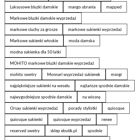
Luksusowe bluzki damskie
mango ubrania
mapped
Markowe bluzki damskie wyprzedaż
markowe ciuchy za grosze
markowe sukienki wyprzedaż
Markowe sukienki włoskie
moda damska
modna sukienka dla 50 latki
MOHITO markowe bluzki damskie wyprzedaż
mohito swetry
Monnari wyprzedaż sukienek
msngr
najpiękniejsze sukienki na weselu
najtańsze spodnie damskie
najwygodniejsze spodnie damskie
na wiosnę
Orsay sukienki wyprzedaż
porady stylistki
quiosque
quiosque sukienki
quiosque wyprzedaż
renee
reserved swetry
sklep ebutik.pl
spodnie