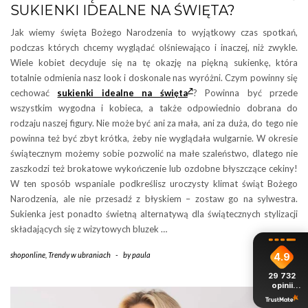
SUKIENKI IDEALNE NA ŚWIĘTA?
Jak wiemy święta Bożego Narodzenia to wyjątkowy czas spotkań,
podczas których chcemy wyglądać olśniewająco i inaczej, niż zwykle.
Wiele kobiet decyduje się na tę okazję na piękną sukienkę, która
totalnie odmienia nasz look i doskonale nas wyróżni. Czym powinny się
cechować
sukienki idealne na święta
? Powinna być przede
wszystkim wygodna i kobieca, a także odpowiednio dobrana do
rodzaju naszej figury. Nie może być ani za mała, ani za duża, do tego nie
powinna też być zbyt krótka, żeby nie wyglądała wulgarnie. W okresie
świątecznym możemy sobie pozwolić na małe szaleństwo, dlatego nie
zaszkodzi też brokatowe wykończenie lub ozdobne błyszczące cekiny!
W ten sposób wspaniale podkreślisz uroczysty klimat świąt Bożego
Narodzenia, ale nie przesadź z błyskiem – zostaw go na sylwestra.
Sukienka jest ponadto świetną alternatywą dla świątecznych stylizacji
składających się z wizytowych bluzek …
shoponline
,
Trendy w ubraniach
-
by
paula
4.9
29 732
opinii
z całego
okresu