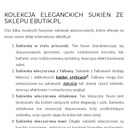
KOLEKCJA ELEGANCKICH SUKIEN ZE
SKLEPU EBUTIK.PL
Oto kilka modnych fasonów sukienek wieczorowych, które oferuje na
nowy sezon sklep internetowy eButik.pl:
Sukienka w stylu princeski.
Ten fason charakteryzuje się
dopasowanym gorsetem, często ozdobionym koronką lub
haftami, oraz rozkloszowaną spódnicą, tworząca efekt baśniowej
sukni.
Sukienka wieczorowa z falbaną.
Sukienki z falbanami dodają
lekkości i delikatności
każdej stylizacji
. Falbany mogą być
umieszczone na rękawach,
dekolcie
lub dolnej części sukienki,
tworząc efektowny i romantyczny wygląd.
Sukienka wieczorowa ołówkowa:
Ten klasyczny fason jest
doskonały dla kobiet ceniących sobie elegancję i szyk. Sukienka
ołówkowa ma zazwyczaj dopasowany krój, podkreślający
sylwetkę, oraz często sięga do kolan lub nieco niżej.
Sukienka wieczorowa maxi:
Długie sukienki wieczorowe są
bardzo popularne, zwłaszcza na bardziej formalne wydarzenia.