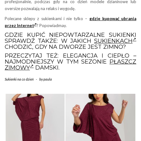
profesjonalnie, podczas gdy na co dzień modele dzianinowe lub
oversize pozwalają na relaks i wygodę.
Polecane sklepy z sukienkami i nie tylko –
gdzie kupować ubrania
przez Internet
? Popowiadmay.
GDZIE KUPIĆ NIEPOWTARZALNE SUKIENKI
SPRAWDŹ TAKŻE: W JAKICH
SUKIENKACH
CHODZIĆ, GDY NA DWORZE JEST ZIMNO?
PRZECZYTAJ TEŻ: ELEGANCJA I CIEPŁO –
NAJMODNIEJSZY W TYM SEZONIE
PŁASZCZ
ZIMOWY
DAMSKI.
Sukienki na co dzień
-
by
paula