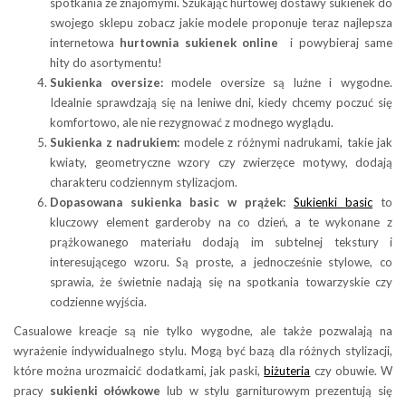
spotkania ze znajomymi. Szukając hurtowej dostawy sukienek do
swojego sklepu zobacz jakie modele proponuje teraz najlepsza
internetowa
hurtownia sukienek online
i powybieraj same
hity do asortymentu!
Sukienka oversize:
modele oversize są luźne i wygodne.
Idealnie sprawdzają się na leniwe dni, kiedy chcemy poczuć się
komfortowo, ale nie rezygnować z modnego wyglądu.
Sukienka z nadrukiem:
modele z różnymi nadrukami, takie jak
kwiaty, geometryczne wzory czy zwierzęce motywy, dodają
charakteru codziennym stylizacjom.
Dopasowana sukienka basic w prążek:
Sukienki basic
to
kluczowy element garderoby na co dzień, a te wykonane z
prążkowanego materiału dodają im subtelnej tekstury i
interesującego wzoru. Są proste, a jednocześnie stylowe, co
sprawia, że świetnie nadają się na spotkania towarzyskie czy
codzienne wyjścia.
Casualowe kreacje są nie tylko wygodne, ale także pozwalają na
wyrażenie indywidualnego stylu. Mogą być bazą dla różnych stylizacji,
które można urozmaicić dodatkami, jak paski,
biżuteria
czy obuwie. W
pracy
sukienki ołówkowe
lub w stylu garniturowym prezentują się