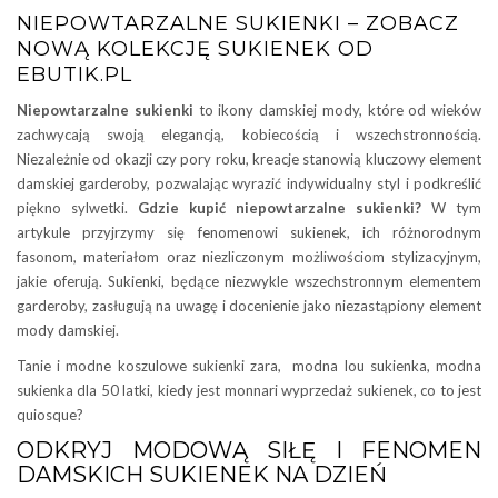
NIEPOWTARZALNE SUKIENKI – ZOBACZ
NOWĄ KOLEKCJĘ SUKIENEK OD
EBUTIK.PL
Niepowtarzalne sukienki
to ikony damskiej mody, które od wieków
zachwycają swoją elegancją, kobiecością i wszechstronnością.
Niezależnie od okazji czy pory roku, kreacje stanowią kluczowy element
damskiej garderoby, pozwalając wyrazić indywidualny styl i podkreślić
piękno sylwetki.
Gdzie kupić niepowtarzalne sukienki?
W tym
artykule przyjrzymy się fenomenowi sukienek, ich różnorodnym
fasonom, materiałom oraz niezliczonym możliwościom stylizacyjnym,
jakie oferują. Sukienki, będące niezwykle wszechstronnym elementem
garderoby, zasługują na uwagę i docenienie jako niezastąpiony element
mody damskiej.
Tanie i modne koszulowe sukienki zara, modna lou sukienka, modna
sukienka dla 50 latki, kiedy jest monnari wyprzedaż sukienek, co to jest
quiosque?
ODKRYJ MODOWĄ SIŁĘ I FENOMEN
DAMSKICH SUKIENEK NA DZIEŃ