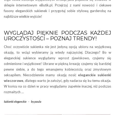
sklepie internetowym eButik.pl. Przejrzyj z nami nowości i ciekawe
fasony eleganckich sukienek i przygotuj sobie stylową garderobę na
najbliższe wielkie wyjście!
WYGLĄDAJ PIĘKNIE PODCZAS KAŻDEJ
UROCZYSTOŚCI – POZNAJ TRENDY!
Choć oczywiście sukienka nie jest jedyną opcją ubioru na wyjątkową
okazję, to wciąż wybieramy ją wtedy najczęściej. Dlaczego? Bo w
eleganckiej sukience wyglądamy wprost zjawiskowo, czujemy się
odmienione i wyjątkowe! Ubrane w piękną kreację czujemy się bardziej
pewne siebie, a do tego emanujemy kobiecością oraz zmysłowym
seksapilem. Niecodziennie mamy okazję nosić
eleganckie sukienki
wieczorowe
, dlatego warto je założyć, gdy nadarza się ku temu okazja.
W końcu na co dzień w pracy wyglądamy zupełnie inaczej, niż podczas
rozmaitych …
Sukienki eleganckie
-
by
paula