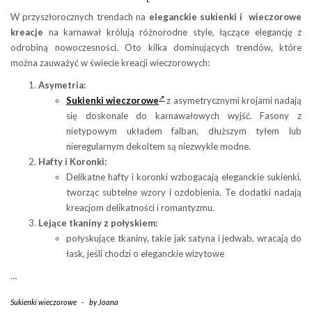
W przyszłorocznych trendach na
eleganckie sukienki i wieczorowe
kreacje
na karnawał królują różnorodne style, łączące elegancję z
odrobiną nowoczesności. Oto kilka dominujących trendów, które
można zauważyć w świecie kreacji wieczorowych:
Asymetria:
Sukienki wieczorowe
z asymetrycznymi krojami nadają
się doskonale do karnawałowych wyjść. Fasony z
nietypowym układem falban, dłuższym tyłem lub
nieregularnym dekoltem są niezwykle modne.
Hafty i Koronki:
Delikatne hafty i koronki wzbogacają eleganckie sukienki,
tworząc subtelne wzory i ozdobienia. Te dodatki nadają
kreacjom delikatności i romantyzmu.
Lejące tkaniny z połyskiem:
połyskujące tkaniny, takie jak satyna i jedwab, wracają do
łask, jeśli chodzi o eleganckie wizytowe
…
Sukienki wieczorowe
-
by
Joana