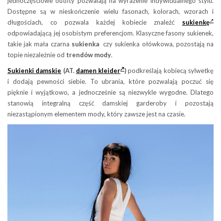
jednoczęściowe outfity pozwalają na wyrażenie indywidualnego stylu.
Dostępne są w nieskończenie wielu fasonach, kolorach, wzorach i
długościach, co pozwala każdej kobiecie znaleźć
sukienkę
odpowiadającą jej osobistym preferencjom. Klasyczne fasony sukienek,
takie jak mała czarna
sukienka
czy sukienka ołówkowa, pozostają na
topie niezależnie od
trendów mody
.
Sukienki damskie
(AT.
damen kleider
)
podkreślają kobiecą sylwetkę
i dodają pewności siebie. To ubrania, które pozwalają poczuć się
pięknie i wyjątkowo, a jednocześnie są niezwykle wygodne. Dlatego
stanowią integralną część damskiej garderoby i pozostają
niezastąpionym elementem mody, który zawsze jest na czasie.