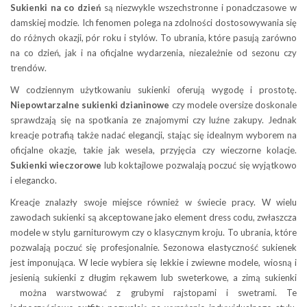
Sukienki na co dzień
są niezwykle wszechstronne i ponadczasowe w
damskiej modzie. Ich fenomen polega na zdolności dostosowywania się
do różnych okazji, pór roku i stylów. To ubrania, które pasują zarówno
na co dzień, jak i na oficjalne wydarzenia, niezależnie od sezonu czy
trendów.
W codziennym użytkowaniu sukienki oferują wygodę i prostotę.
Niepowtarzalne sukienki dzianinowe
czy modele oversize doskonale
sprawdzają się na spotkania ze znajomymi czy luźne zakupy. Jednak
kreacje potrafią także nadać elegancji, stając się idealnym wyborem na
oficjalne okazje, takie jak wesela, przyjęcia czy wieczorne kolacje.
Sukienki wieczorowe
lub koktajlowe pozwalają poczuć się wyjątkowo
i elegancko.
Kreacje znalazły swoje miejsce również w świecie pracy. W wielu
zawodach sukienki są akceptowane jako element dress codu, zwłaszcza
modele w stylu garniturowym czy o klasycznym kroju. To ubrania, które
pozwalają poczuć się profesjonalnie. Sezonowa elastyczność sukienek
jest imponująca. W lecie wybiera się lekkie i zwiewne modele, wiosną i
jesienią sukienki z długim rękawem lub sweterkowe, a zimą sukienki
można warstwować z grubymi rajstopami i swetrami. Te