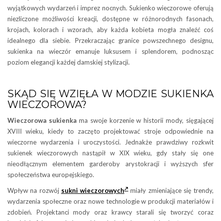
wyjątkowych wydarzeń i imprez nocnych. Sukienko wieczorowe oferują
niezliczone możliwości kreacji, dostępne w różnorodnych fasonach,
krojach, kolorach i wzorach, aby każda kobieta mogła znaleźć coś
idealnego dla siebie. Przekraczając granice powszechnego designu,
sukienka na wieczór emanuje luksusem i splendorem, podnosząc
poziom elegancji każdej damskiej stylizacji.
SKĄD SIĘ WZIĘŁA W MODZIE SUKIENKA
WIECZOROWA?
Wieczorowa sukienka
ma swoje korzenie w historii mody, sięgającej
XVIII wieku, kiedy to zaczęto projektować stroje odpowiednie na
wieczorne wydarzenia i uroczystości. Jednakże prawdziwy rozkwit
sukienek wieczorowych nastąpił w XIX wieku, gdy stały się one
nieodłącznym elementem garderoby arystokracji i wyższych sfer
społeczeństwa europejskiego.
Wpływ na rozwój
sukni wieczorowych
miały zmieniające się trendy,
wydarzenia społeczne oraz nowe technologie w produkcji materiałów i
zdobień. Projektanci mody oraz krawcy starali się tworzyć coraz