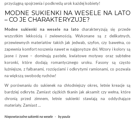
przyciągną spojrzenia i podkreślą urok każdej kobiety!
MODNE SUKIENKI NA WESELE NA LATO
– CO JE CHARAKTERYZUJE?
Modne sukienki na wesele na lato
charakteryzują się przede
wszystkim lekkością i zwiewnością. Wykonane są z delikatnych,
przewiewnych materiałów takich jak jedwab, szyfon, czy bawełna, co
zapewnia komfort noszenia nawet w najgorętsze dni. Wzory i kolory są
jasne i żywe – dominują pastele, kwiatowe motywy oraz subtelne
koronki, które dodają romantycznego uroku. Fasony są często
luźniejsze, z falbanami, rozcięciami i odkrytymi ramionami, co pozwala
na większą swobodę ruchów!
W porównaniu do sukienek na chłodniejszy okres, letnie kreacje są
bardziej odkryte. Zamiast ciężkich tkanin jak aksamit czy wełna, które
chronią przed zimnem, letnie sukienki stawiają na oddychające
materiały. Zamiast …
Niepowtarzalne sukienki na wesele
-
by
paula