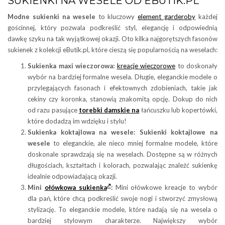
SUKIENKI NA WESELE OD EBUTIK.PL
Modne sukienki na wesele
to kluczowy
element garderoby
każdej
gościnnej, który pozwala podkreślić styl, elegancję i odpowiednią
dawkę szyku na tak wyjątkowej okazji. Oto kilka najgorętszych fasonów
sukienek z kolekcji eButik.pl, które cieszą się popularnością na weselach:
Sukienka maxi wieczorowa:
kreacje wieczorowe
to doskonały
wybór na bardziej formalne wesela. Długie, eleganckie modele o
przylegających fasonach i efektownych zdobieniach, takie jak
cekiny czy koronka, stanowią znakomitą opcję. Dokup do nich
od razu pasujące
torebki damskie na
łańcuszku lub kopertówki,
które dodadzą im wdzięku i stylu!
Sukienka koktajlowa na wesele:
Sukienki koktajlowe na
wesele
to eleganckie, ale nieco mniej formalne modele, które
doskonale sprawdzają się na weselach. Dostępne są w różnych
długościach, kształtach i kolorach, pozwalając znaleźć sukienkę
idealnie odpowiadającą okazji.
Mini
ołówkowa sukienka
:
Mini ołówkowe kreacje to wybór
dla pań, które chcą podkreślić swoje nogi i stworzyć zmysłową
stylizację. To eleganckie modele, które nadają się na wesela o
bardziej stylowym charakterze. Największy wybór