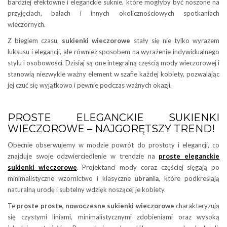
bardziej efektowne i eleganckie suknie, które mogłyby być noszone na
przyjęciach, balach i innych okolicznościowych spotkaniach
wieczornych.
Z biegiem czasu,
sukienki wieczorowe
stały się nie tylko wyrazem
luksusu i elegancji, ale również sposobem na wyrażenie indywidualnego
stylu i osobowości. Dzisiaj są one integralną częścią mody wieczorowej i
stanowią niezwykle ważny element w szafie każdej kobiety, pozwalając
jej czuć się wyjątkowo i pewnie podczas ważnych okazji.
PROSTE ELEGANCKIE SUKIENKI
WIECZOROWE – NAJGORĘTSZY TREND!
Obecnie obserwujemy w modzie powrót do prostoty i elegancji, co
znajduje swoje odzwierciedlenie w trendzie na
proste eleganckie
sukienki wieczorowe
. Projektanci mody coraz częściej sięgają po
minimalistyczne wzornictwo i klasyczne
ubrania
, które podkreślają
naturalną urodę i subtelny wdzięk noszącej je kobiety.
Te
proste proste, nowoczesne sukienki wieczorowe
charakteryzują
się czystymi liniami, minimalistycznymi zdobieniami oraz wysoką