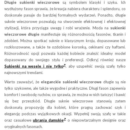
Długie sukienki wieczorowe
są symbolem klasyki i szyku. Ich
wydłużony fason sprawia, że kreacja nabiera charakteru i splendoru, co
doskonale pasuje do bardziej formalnych wydarzeń. Ponadto, długie
suknie wieczorowe pozwalają na stworzenie efektownej i efektownej
stylizacji, która przyciąga uwagę i robi wrażenie. Moda na
sukienki
wieczorowe długie
manifestuje się różnorodnością fasonów, tkanin i
zdobień. Można spotkać suknie o klasycznym kroju, dopasowane lub
rozkloszowane, a także te ozdobione koronką, cekinami czy haftami.
Różnorodność opcji pozwala każdej kobiecie znaleźć idealny model
dopasowany do swojego stylu i preferencji. Odkryj również nasze
Sukienki na wesele i nie tylko
, aby uzupełnić swoją szafę tylko
najnowszymi trendami.
Warto zauważyć, że
eleganckie sukienki wieczorowe
długie są nie
tylko szykowne, ale także wygodne i praktyczne. Długi fason zapewnia
komfort i swobodę ruchów, co sprawia, że można w nich tańczyć i bawić
się bez przeszkód. Długie suknie wieczorowe stanowią zatem
doskonałą propozycję dla kobiet, które pragną zachować szyk i
elegancję podczas wyjątkowych okazji. Wypełnij swoją szafę w takie
oraz casualowe
ubrania damskie
o niepowtarzalnym designie oraz
oryginalnych fasonach.