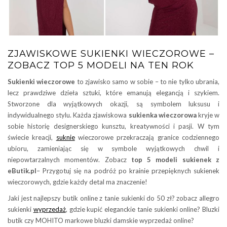
ZJAWISKOWE SUKIENKI WIECZOROWE –
ZOBACZ TOP 5 MODELI NA TEN ROK
Sukienki wieczorowe
to zjawisko samo w sobie – to nie tylko ubrania,
lecz prawdziwe dzieła sztuki, które emanują elegancją i szykiem.
Stworzone dla wyjątkowych okazji, są symbolem luksusu i
indywidualnego stylu. Każda zjawiskowa
sukienka wieczorowa
kryje w
sobie historię designerskiego kunsztu, kreatywności i pasji. W tym
świecie kreacji,
suknie
wieczorowe przekraczają granice codziennego
ubioru, zamieniając się w symbole wyjątkowych chwil i
niepowtarzalnych momentów. Zobacz
top 5 modeli sukienek z
eButik.pl
– Przygotuj się na podróż po krainie przepięknych sukienek
wieczorowych, gdzie każdy detal ma znaczenie!
Jaki jest najlepszy butik online z tanie sukienki do 50 zł? zobacz allegro
sukienki
wyprzedaż
, gdzie kupić eleganckie tanie sukienki online? Bluzki
butik czy MOHITO markowe bluzki damskie wyprzedaż online?