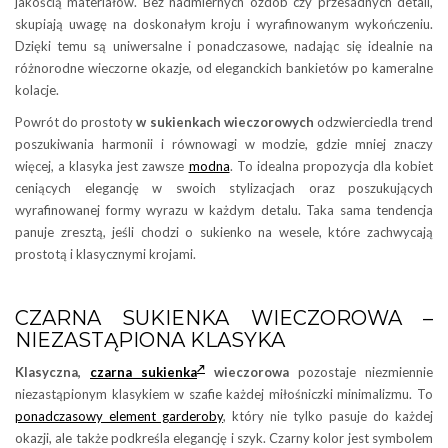
jakością materiałów. Bez nadmiernych ozdób czy przesadnych detali,
skupiają uwagę na doskonałym kroju i wyrafinowanym wykończeniu.
Dzięki temu są uniwersalne i ponadczasowe, nadając się idealnie na
różnorodne wieczorne okazje, od eleganckich bankietów po kameralne
kolacje.
Powrót do prostoty
w sukienkach wieczorowych
odzwierciedla trend
poszukiwania harmonii i równowagi w modzie, gdzie mniej znaczy
więcej, a klasyka jest zawsze
modna
. To idealna propozycja dla kobiet
ceniących elegancję w swoich stylizacjach oraz poszukujących
wyrafinowanej formy wyrazu w każdym detalu. Taka sama tendencja
panuje zresztą, jeśli chodzi o sukienko na wesele, które zachwycają
prostotą i klasycznymi krojami.
CZARNA SUKIENKA WIECZOROWA –
NIEZASTĄPIONA KLASYKA
Klasyczna,
czarna sukienka
wieczorowa
pozostaje niezmiennie
niezastąpionym klasykiem w szafie każdej miłośniczki minimalizmu. To
ponadczasowy element garderoby
, który nie tylko pasuje do każdej
okazji, ale także podkreśla elegancję i szyk. Czarny kolor jest symbolem