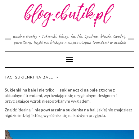
Skip
to
content
modne ciuchy - sukienki, bluzy, kurtki, spodnie, bluzki, swetry,
garnitury. bądź na bieżąco z najnowszymi trendami w modzie
Toggle
Navigation
TAG:
SUKIENKI NA BALE
Sukienki na bale
i nie tylko –
sukieneczki na bale
zgodne z
aktualnymi trendami, wyróżniające się oryginalnym designem i
przyciągające wzrok niespotykanym wyglądem.
Znajdź idealną i
niepowtarzalna sukienka na bal
, jakiej nie znajdziesz
nigdzie indziej i którą wyróżnisz się na każdym przyjęciu.