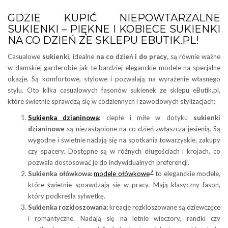
GDZIE KUPIĆ NIEPOWTARZALNE
SUKIENKI – PIĘKNE I KOBIECE SUKIENKI
NA CO DZIEŃ ZE SKLEPU EBUTIK.PL!
Casualowe
sukienki
, idealne
na co dzień i do pracy
, są równie ważne
w damskiej garderobie jak te bardziej eleganckie modele na specjalne
okazje. Są komfortowe, stylowe i pozwalają na wyrażenie własnego
stylu. Oto kilka casualowych fasonów sukienek ze sklepu eButik.pl,
które świetnie sprawdzą się w codziennych i zawodowych stylizacjach:
Sukienka dzianinowa
:
ciepłe i miłe w dotyku
sukienki
dzianinowe
są niezastąpione na co dzień zwłaszcza jesienią. Są
wygodne i świetnie nadają się na spotkania towarzyskie, zakupy
czy spacery. Dostępne są w różnych długościach i krojach, co
pozwala dostosować je do indywidualnych preferencji.
Sukienka ołówkowa:
modele ołówkowe
to eleganckie modele,
które świetnie sprawdzają się w pracy. Mają klasyczny fason,
który podkreśla sylwetkę.
Sukienka rozkloszowana:
kreacje rozkloszowane są dziewczęce
i romantyczne. Nadają się na letnie wieczory, randki czy