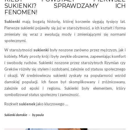
SUKIENKI? SPRAWDZAMY ICH
FENOMEN!
Sukienki
mają bogatą historię, której korzenie sięgają tysięcy lat.
Pierwsze sukienki pojawiły się już w starożytności, a ich kształt i forma
zmieniały się wraz z ewolucją mody i zmieniającymi się normami
społecznymi.
W starożytności
sukienki
były noszone zarówno przez mężczyzn, jak i
kobiety. Miały prosty krój i były zwykle obszerne, zapewniając komfort
i swobodę ruchów. Sukienki noszone przez starożytnych Rzymian czy
Greków różniły się stylem i ozdobami, zależnie od statusu społecznego
i okazji. W średniowieczu sukienki zyskały na popularności wśród
damskiej populacji. Ich fason był skomplikowany i zróżnicowany,
zależnie od epoki i regionu. Sukienki były elementem, który
symbolizował status społeczny i zamożność.
Rozkwit
sukienek
jako kluczowego …
Sukienki damskie
-
by
paula