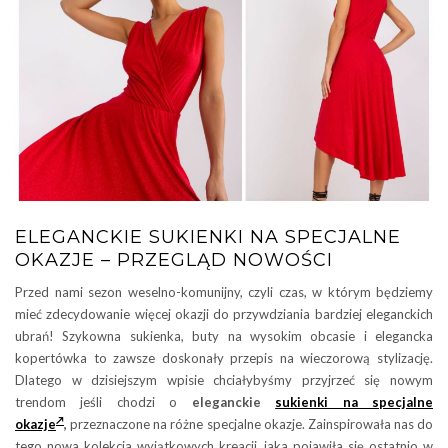
ELEGANCKIE SUKIENKI NA SPECJALNE
OKAZJE – PRZEGLĄD NOWOŚCI
Przed nami sezon weselno-komunijny, czyli czas, w którym będziemy
mieć zdecydowanie więcej okazji do przywdziania bardziej eleganckich
ubrań! Szykowna sukienka, buty na wysokim obcasie i elegancka
kopertówka to zawsze doskonały przepis na wieczorową stylizację.
Dlatego w dzisiejszym wpisie chciałybyśmy przyjrzeć się nowym
trendom jeśli chodzi o
eleganckie
sukienki na specjalne
okazje
,
przeznaczone na różne specjalne okazje. Zainspirowała nas do
tego nowa kolekcja wyjątkowych kreacji, jaka pojawiła się ostatnio w