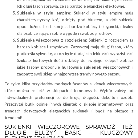
Ich długi fason sprawia, że są bardzo eleganckie i efektowne.
Sukienka w stylu empire:
Sukienki w stylu empire mają
charakterystyczny krój odcięty pod biustem, a dół sukienki
opada luźno. Ten fason jest bardzo kobiecy i elegancki, idealny
dla osób ceniących sobie wygodę i swobodę ruchów.
Sukienka wieczorowa z rozcięciem:
Sukienki z rozcięciem są
bardzo kobiece i zmysłowe. Zazwyczaj mają długi fason, który
podkreśla sylwetkę, a rozcięcie dodaje im lekkości i wyrazistości.
Szukasz hurtowych ilości odzieży do swojego sklepu? Zobacz
jakie fasony proponuje
hurtownia sukienek wieczorowych
i
zaopatrz swój sklep w najgorętsze trendy nowego sezonu.
To tylko kilka przykładów modnych fasonów sukienek wieczorowych,
które można znaleźć w sklepach internetowych. Wybór zależy od
indywidualnych preferencji co do kroju, długości, dekoltu i ozdób.
Przeczytaj butik opinie innych klientek o sklepie internetowym oraz
trendach dotyczących eleganckich sukienek i bądź na bieżąco z
trendami!
SUKIENKI WIECZOROWE SPRAWDŹ TEŻ:
DŁUGIE BLUZY
BASIC – KLUCZOWY