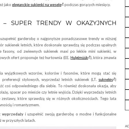
ież jako
eleganckie sukienki na wesele
podczas gorących miesięcy.
Ż – SUPER TRENDY W OKAZYJNYCH
uzupełnić garderobę o najgorętsze ponadczasowe trendy w niższej
ór sukienek letnich, które doskonale sprawdzą się podczas upalnych
 fasony, od zwiewnych sukienek maxi po lekkie mini sukienki, w
owych ofert proponuje też hurtownia (EE.
Hulgimüük
), która zmawia
ia wyjątkowych wzorów, kolorów i fasonów, które mogą stać się
 preferencji stylowych, wyprzedaż letnich sukienek (LT.
suknelės
)
leźć coś odpowiedniego dla siebie. To również doskonała okazja, aby
lażę, spacer po mieście czy letnie wyjścia. Dzięki wyprzedaży letnich
 zestawy, które sprawdzą się w różnych okolicznościach. Tego lata
nością i romantyzmem.
 z wyprzedaży
i uzupełnić swoją garderobę o modne i funkcjonalne
ż w przyszłych latach.
AD