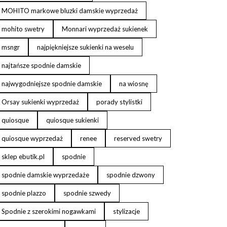
MOHITO markowe bluzki damskie wyprzedaż
mohito swetry
Monnari wyprzedaż sukienek
msngr
najpiękniejsze sukienki na weselu
najtańsze spodnie damskie
najwygodniejsze spodnie damskie
na wiosnę
Orsay sukienki wyprzedaż
porady stylistki
quiosque
quiosque sukienki
quiosque wyprzedaż
renee
reserved swetry
sklep ebutik.pl
spodnie
spodnie damskie wyprzedaże
spodnie dzwony
spodnie plazzo
spodnie szwedy
Spodnie z szerokimi nogawkami
stylizacje