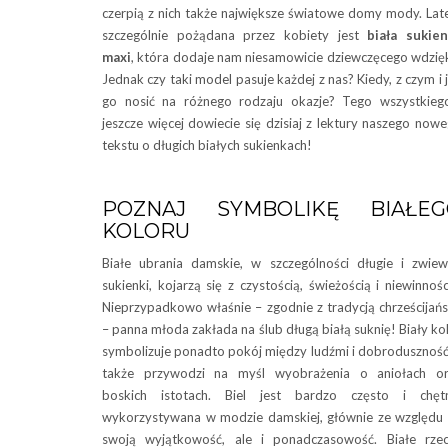
czerpią z nich także największe światowe domy mody. La
szczególnie pożądana przez kobiety jest
biała sukie
maxi
, która dodaje nam niesamowicie dziewczęcego wdzię
Jednak czy taki model pasuje każdej z nas? Kiedy, z czym i 
go nosić na różnego rodzaju okazje? Tego wszystkieg
jeszcze więcej dowiecie się dzisiaj z lektury naszego now
tekstu o długich białych sukienkach!
POZNAJ SYMBOLIKĘ BIAŁEG
KOLORU
Białe ubrania damskie, w szczególności długie i zwie
sukienki, kojarzą się z czystością, świeżością i niewinnośc
Nieprzypadkowo właśnie – zgodnie z tradycją chrześcijań
– panna młoda zakłada na ślub długą białą suknię! Biały ko
symbolizuje ponadto pokój między ludźmi i dobroduszność
także przywodzi na myśl wyobrażenia o aniołach or
boskich istotach. Biel jest bardzo często i chętn
wykorzystywana w modzie damskiej, głównie ze względu
swoją wyjątkowość, ale i ponadczasowość. Białe rze