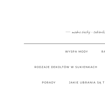
Skip
to
content
modne ciuchy - sukienki
WYSPA MODY
R
RODZAJE DEKOLTÓW W SUKIENKACH
PORADY
JAKIE UBRANIA SĄ 