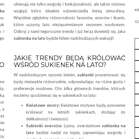
tem
obiecują nie tylko wygodę i funkcjonalność, ale także stylowy
KR
nka
wygląd, który idealnie odzwierciedla letnią atmosferę.
ku.
Wspólnie zgłębimy różnorodność fasonów, wzorów i tkanin,
GD
jak
które uczynią lato niezapomnianym sezonem modowym.
o i
Odkryj z nami tegoroczne trendy i już teraz dowiedz się, jaka
ego
sukienka na lato
będzie hitem nadchodzących wakacji!
JAKIE TRENDY BĘDĄ KRÓLOWAĆ
O
WŚRÓD SUKIENEK NA LATO?
W nadchodzącym sezonie letnim,
sukienki
prezentować się
wne
będą niezwykle różnorodnie, odpowiadając na różne gusta i
ią.
preferencje modowe. Oto kilka głównych trendów, których
ską
możemy spodziewać się w sukienkach na lato:
lor
Kwiatowe wzory:
Kwiatowe motywy będą ponownie
, a
królować na letnich sukienkach, dodając im
az
delikatności i świeżości.
ie
Sukienki oversize:
Luźna, oversize’owe
sukienka na
 na
lato
będzie nadal na topie, zapewniając wygodę i
czy