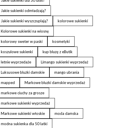
Jakie sukienki dla 30 latki?
Jakie sukienki odmładzają?
Jakie sukienki wyszczuplają?
kolorowe sukienki
Kolorowe sukienki na wiosnę
kolorowy sweter w paski
kosmetyki
koszulowe sukienki
kup bluzę z eButik
letnie wyprzedaże
Limango sukienki wyprzedaż
Luksusowe bluzki damskie
mango ubrania
mapped
Markowe bluzki damskie wyprzedaż
markowe ciuchy za grosze
markowe sukienki wyprzedaż
Markowe sukienki włoskie
moda damska
modna sukienka dla 50 latki