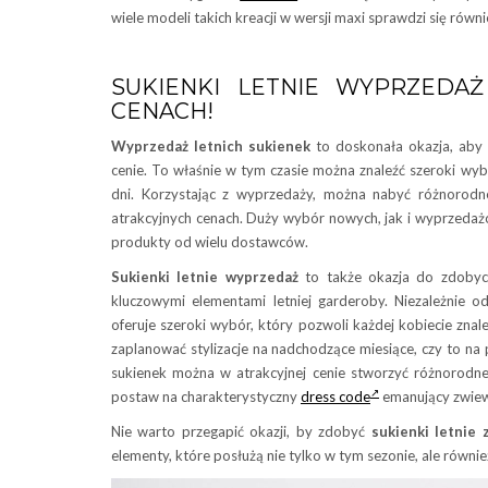
wiele modeli takich kreacji w wersji maxi sprawdzi się równ
SUKIENKI LETNIE WYPRZEDA
CENACH!
Wyprzedaż letnich sukienek
to doskonała okazja, aby 
cenie. To właśnie w tym czasie można znaleźć szeroki wyb
dni. Korzystając z wyprzedaży, można nabyć różnorodne
atrakcyjnych cenach. Duży wybór nowych, jak i wyprzedaż
produkty od wielu dostawców.
Sukienki letnie wyprzedaż
to także okazja do zdobyc
kluczowymi elementami letniej garderoby. Niezależnie od
oferuje szeroki wybór, który pozwoli każdej kobiecie zna
zaplanować stylizacje na nadchodzące miesiące, czy to na p
sukienek można w atrakcyjnej cenie stworzyć różnorodne
postaw na charakterystyczny
dress code
emanujący zwiew
Nie warto przegapić okazji, by zdobyć
sukienki letnie
elementy, które posłużą nie tylko w tym sezonie, ale równie