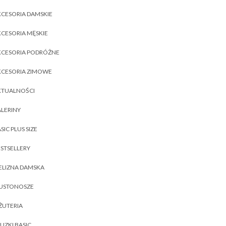
CESORIA DAMSKIE
CESORIA MĘSKIE
KCESORIA PODRÓŻNE
KCESORIA ZIMOWE
KTUALNOŚCI
LERINY
SIC PLUS SIZE
STSELLERY
ELIZNA DAMSKA
IUSTONOSZE
ŻUTERIA
UZKI BASIC