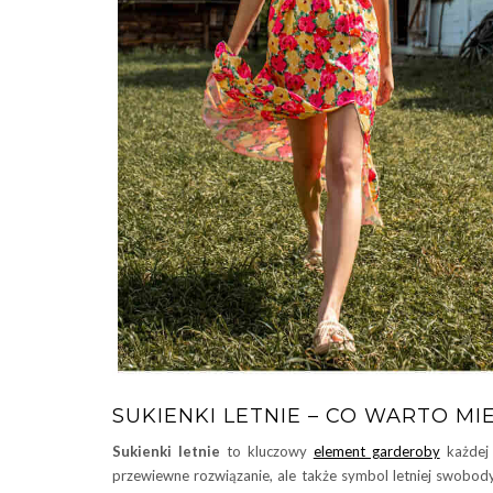
SUKIENKI LETNIE – CO WARTO MI
Sukienki letnie
to kluczowy
element garderoby
każdej 
przewiewne rozwiązanie, ale także symbol letniej swobody 