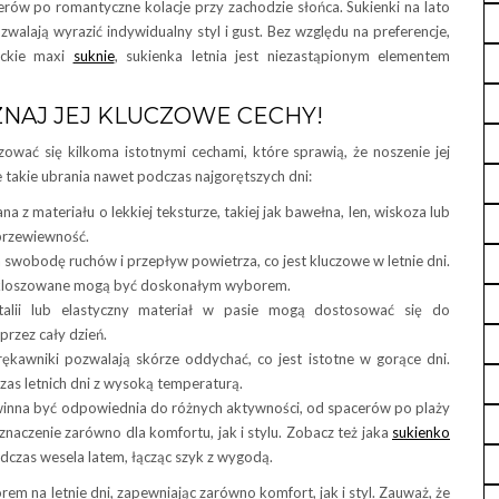
erów po romantyczne kolacje przy zachodzie słońca. Sukienki na lato
walają wyrazić indywidualny styl i gust. Bez względu na preferencje,
nckie maxi
suknie
, sukienka letnia jest niezastąpionym elementem
ZNAJ JEJ KLUCZOWE CECHY!
wać się kilkoma istotnymi cechami, które sprawią, że noszenie jej
 takie ubrania nawet podczas najgorętszych dni:
a z materiału o lekkiej teksturze, takiej jak bawełna, len, wiskoza lub
 przewiewność.
a swobodę ruchów i przepływ powietrza, co jest kluczowe w letnie dni.
rozkloszowane mogą być doskonałym wyborem.
 talii lub elastyczny materiał w pasie mogą dostosować się do
przez cały dzień.
ękawniki pozwalają skórze oddychać, co jest istotne w gorące dni.
zas letnich dni z wysoką temperaturą.
nna być odpowiednia do różnych aktywności, od spacerów po plaży
znaczenie zarówno dla komfortu, jak i stylu. Zobacz też jaka
sukienko
dczas wesela latem, łącząc szyk z wygodą.
m na letnie dni, zapewniając zarówno komfort, jak i styl. Zauważ, że