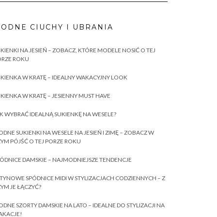
ODNE CIUCHY I UBRANIA
KIENKI NA JESIEŃ – ZOBACZ, KTÓRE MODELE NOSIĆ O TEJ
ORZE ROKU
KIENKA W KRATĘ – IDEALNY WAKACYJNY LOOK
KIENKA W KRATĘ – JESIENNY MUST HAVE
K WYBRAĆ IDEALNĄ SUKIENKĘ NA WESELE?
DNE SUKIENKI NA WESELE NA JESIEŃ I ZIMĘ – ZOBACZ W
YM PÓJŚĆ O TEJ PORZE ROKU
ÓDNICE DAMSKIE – NAJMODNIEJSZE TENDENCJE
TYNOWE SPÓDNICE MIDI W STYLIZACJACH CODZIENNYCH – Z
YM JE ŁĄCZYĆ?
DNE SZORTY DAMSKIE NA LATO – IDEALNE DO STYLIZACJI NA
AKACJE!