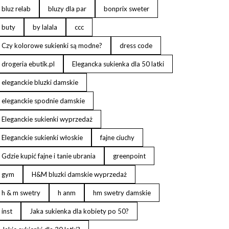
bluz relab
bluzy dla par
bonprix sweter
buty
by lalala
ccc
Czy kolorowe sukienki są modne?
dress code
drogeria ebutik.pl
Elegancka sukienka dla 50 latki
eleganckie bluzki damskie
eleganckie spodnie damskie
Eleganckie sukienki wyprzedaż
Eleganckie sukienki włoskie
fajne ciuchy
Gdzie kupić fajne i tanie ubrania
greenpoint
gym
H&M bluzki damskie wyprzedaż
h & m swetry
h anm
hm swetry damskie
inst
Jaka sukienka dla kobiety po 50?