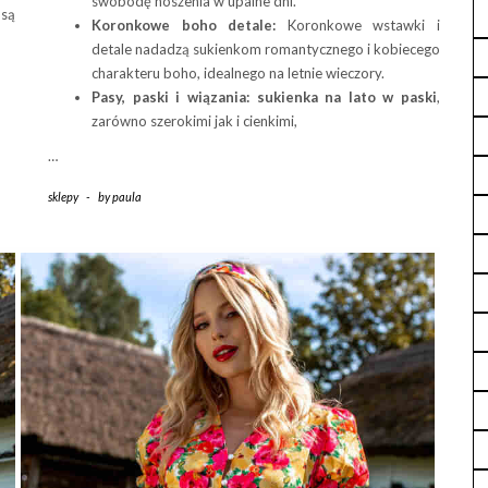
swobodę noszenia w upalne dni.
 są
Koronkowe boho detale:
Koronkowe wstawki i
detale nadadzą sukienkom romantycznego i kobiecego
charakteru boho, idealnego na letnie wieczory.
Pasy, paski i wiązania:
sukienka na lato w paski
,
zarówno szerokimi jak i cienkimi,
…
sklepy
-
by
paula