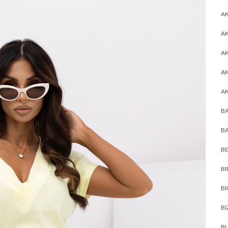
AK
AK
A
A
A
BA
BA
BE
BI
B
BI
BL