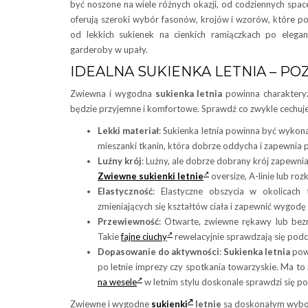
być noszone na wiele różnych okazji, od codziennych spac
oferują szeroki wybór fasonów, krojów i wzorów, które poz
od lekkich sukienek na cienkich ramiączkach po elega
garderoby w upały.
IDEALNA SUKIENKA LETNIA – PO
Zwiewna i wygodna
sukienka letnia
powinna charakteryzo
będzie przyjemne i komfortowe. Sprawdź co zwykle cechuje
Lekki materiał
: Sukienka letnia powinna być wykonan
mieszanki tkanin, która dobrze oddycha i zapewnia
Luźny krój
: Luźny, ale dobrze dobrany krój zapewni
Zwiewne sukienki letnie
oversize, A-linie lub 
Elastyczność
: Elastyczne obszycia w okolicach
zmieniających się kształtów ciała i zapewnić wygodę 
Przewiewność
: Otwarte, zwiewne rękawy lub bezr
Takie
fajne ciuchy
rewelacyjnie sprawdzają się podc
Dopasowanie do aktywności
:
Sukienka letnia
powi
po letnie imprezy czy spotkania towarzyskie. Ma to 
na wesele
w letnim stylu doskonale sprawdzi się po
Zwiewne i wygodne
sukienki
letnie
są doskonałym wybore