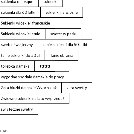
sukienka quiosque
sukienki
sukienki dla 60 latki
sukienki na wiosnę
Sukienki włoskie i francuskie
Sukienki włoskie letnie
sweter w paski
sweter świąteczny
tanie sukienki dla 50 latki
tanie sukienki do 50 zł
Tanie ubrania
torebka damska
ttttttt
wygodne spodnie damskie do pracy
Zara bluzki damskie Wyprzedaż
zara swetry
Zwiewne sukienki na lato wyprzedaż
świąteczne swetry
IDAS