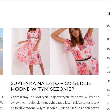
M
SU
P
SU
SU
JA
MO
CZ
SP
SUKIENKA NA LATO – CO BĘDZIE
MODNE W TYM SEZONIE?
SA
CZ
 z
Zapraszamy do odkrycia najnowszych trendów w świecie
. W
zwiewnych sukienek na nadchodzące lato! Sukienka na lato –
MO
ami
co będzie modne w tym sezonie? Sukienki letnie na ten sezon
W