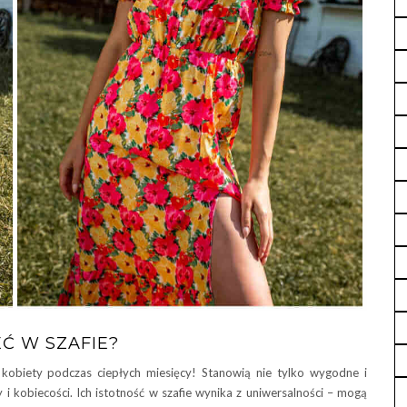
EĆ W SZAFIE?
kobiety podczas ciepłych miesięcy! Stanowią nie tylko wygodne i
i kobiecości. Ich istotność w szafie wynika z uniwersalności – mogą