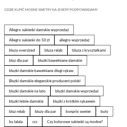
GDZIE KUPIĆ MODNE SWETRY NA JESIEŃ? PODPOWIADAMY
Allegro sukienki damskie wyprzedaż
Allegro sukienki do 50 zł
allegro wyprzedaż
bluza oversized
bluza relab
bluza z kryształkami
bluz dla par
bluzki bawełniane damskie
bluzki damskie bawełniane długi rękaw
Bluzki damskie eleganckie producent polski
bluzki damskie na lato
bluzki damskie wyprzedaż
bluzki letnie damskie
bluzki z krótkim rękawem
bluz relab
bluzy dla par
bonprix sweter
buty
by lalala
ccc
Czy kolorowe sukienki są modne?