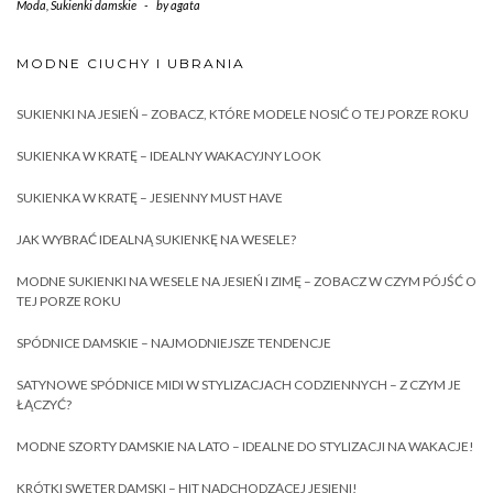
Moda
,
Sukienki damskie
-
by
agata
MODNE CIUCHY I UBRANIA
SUKIENKI NA JESIEŃ – ZOBACZ, KTÓRE MODELE NOSIĆ O TEJ PORZE ROKU
SUKIENKA W KRATĘ – IDEALNY WAKACYJNY LOOK
SUKIENKA W KRATĘ – JESIENNY MUST HAVE
JAK WYBRAĆ IDEALNĄ SUKIENKĘ NA WESELE?
MODNE SUKIENKI NA WESELE NA JESIEŃ I ZIMĘ – ZOBACZ W CZYM PÓJŚĆ O
TEJ PORZE ROKU
SPÓDNICE DAMSKIE – NAJMODNIEJSZE TENDENCJE
SATYNOWE SPÓDNICE MIDI W STYLIZACJACH CODZIENNYCH – Z CZYM JE
ŁĄCZYĆ?
MODNE SZORTY DAMSKIE NA LATO – IDEALNE DO STYLIZACJI NA WAKACJE!
KRÓTKI SWETER DAMSKI – HIT NADCHODZĄCEJ JESIENI!