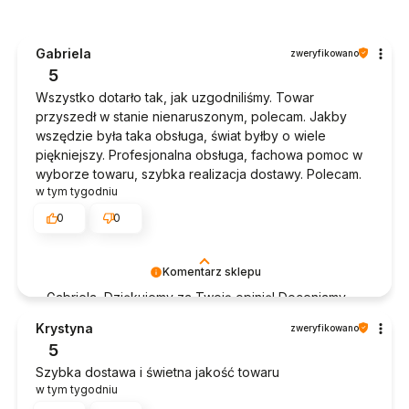
Gabriela
zweryfikowano
5
Wszystko dotarło tak, jak uzgodniliśmy. Towar
przyszedł w stanie nienaruszonym, polecam. Jakby
wszędzie była taka obsługa, świat byłby o wiele
piękniejszy. Profesjonalna obsługa, fachowa pomoc w
wyborze towaru, szybka realizacja dostawy. Polecam.
w tym tygodniu
0
0
Komentarz sklepu
Gabriela, Dziękujemy za Twoją opinię! Doceniamy
czas poświęcony na podzielenie się z nami Twoim
Krystyna
zweryfikowano
doświadczeniem. Jesteśmy szczęśliwi, że mamy
5
takich klientów. Z pozdrowieniami, obsługa sklepu.
Szybka dostawa i świetna jakość towaru
w tym tygodniu