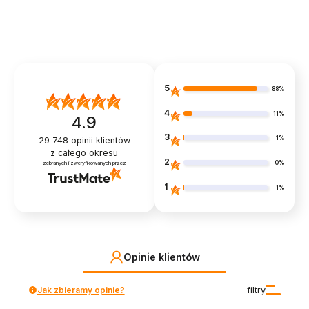
5
88%
4
11%
4.9
3
1%
29 748
opinii klientów
z całego okresu
2
0%
zebranych i zweryfikowanych przez
1
1%
Opinie klientów
Jak zbieramy opinie?
filtry