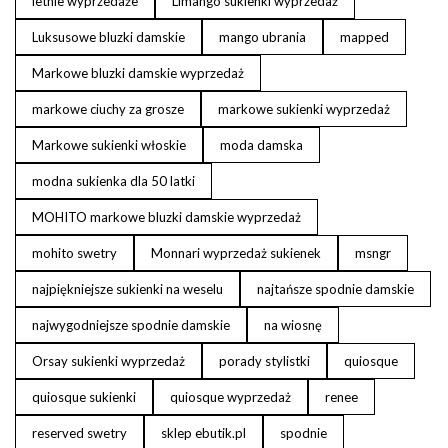
letnie wyprzedaże
Limango sukienki wyprzedaż
Luksusowe bluzki damskie
mango ubrania
mapped
Markowe bluzki damskie wyprzedaż
markowe ciuchy za grosze
markowe sukienki wyprzedaż
Markowe sukienki włoskie
moda damska
modna sukienka dla 50 latki
MOHITO markowe bluzki damskie wyprzedaż
mohito swetry
Monnari wyprzedaż sukienek
msngr
najpiękniejsze sukienki na weselu
najtańsze spodnie damskie
najwygodniejsze spodnie damskie
na wiosnę
Orsay sukienki wyprzedaż
porady stylistki
quiosque
quiosque sukienki
quiosque wyprzedaż
renee
reserved swetry
sklep ebutik.pl
spodnie