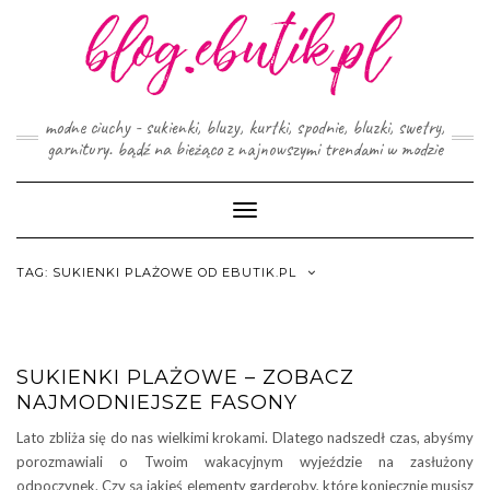
Skip
to
content
modne ciuchy - sukienki, bluzy, kurtki, spodnie, bluzki, swetry,
garnitury. bądź na bieżąco z najnowszymi trendami w modzie
Toggle
Navigation
TAG:
SUKIENKI PLAŻOWE OD EBUTIK.PL
SUKIENKI PLAŻOWE – ZOBACZ
NAJMODNIEJSZE FASONY
Lato zbliża się do nas wielkimi krokami. Dlatego nadszedł czas, abyśmy
porozmawiali o Twoim wakacyjnym wyjeździe na zasłużony
odpoczynek. Czy są jakieś elementy garderoby, które koniecznie musisz