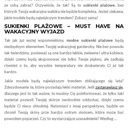
ze sobą zabrać? Oczywiście, że tak! Są to
sukienki plażowe
, bez
których Twoja wakacyjna walizka nie będzie kompletna. Jesteś ciekawa,
jakie modele będą największym trendem? Zobacz sama!
SUKIENKI PLAŻOWE – MUST HAVE NA
WAKACYJNY WYJAZD
Tak jak już wyżej wspomnieliśmy,
modne sukienki plażowe
będą
niezbędnym elementem Twojej wakacyjnej garderoby. Nie bez powodu
tak twierdzimy, ponieważ są one bardzo lekkie, zwiewne i ultra kobiece,
dzięki czemu będą eksponować nie tylko Twoje piękno, ale zadbają
również o to, aby wysokie temperatury nie doskwierały Ci aż tak
bardzo.
Jakie modele będą największym trendem zbliżającego się lata?
Zdecydowanie te, które posiadają lekki materiał. Jeśli
zastanawiasz się
,
dlaczego jest to tak ważne, to musimy Cię poinformować, że tylko taki
materiał pozwoli Twojej skórze swobodnie oddychać, dzięki czemu
będzie Ci nieco chłodniej. Natomiast z innej perspektywy, będzie on
chronił Twoją skórę prze bardzo ostrym słońcem, które może być
powodem poparzeń. Czy to wystarczające uzasadnienie? Według …