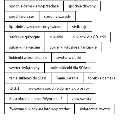
spodnie damskie wyprzedaże
spodnie dzwony
spodnie plazzo
spodnie szwedy
Spodnie z szerokimi nogawkami
stylizacje
sukienka quiosque
sukienki
sukienki dla 60 latki
sukienki na wiosnę
Sukienki włoskie i francuskie
Sukienki włoskie letnie
sweter w paski
sweter świąteczny
tanie sukienki dla 50 latki
tanie sukienki do 50 zł
Tanie ubrania
torebka damska
ttttttt
wygodne spodnie damskie do pracy
Zara bluzki damskie Wyprzedaż
zara swetry
Zwiewne sukienki na lato wyprzedaż
świąteczne swetry