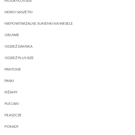
MODA PLUS SIZE
NERKI I SASZETKI
NIEPOWTARZALNE SUKIENKI NA WESELE
OBUWIE
ODZIEŻ DAMSKA
ODZIEŻ PLUS SIZE
PANTONE
PASKI
PIŻAMY
PLECAKI
PŁASZCZE
PORADY