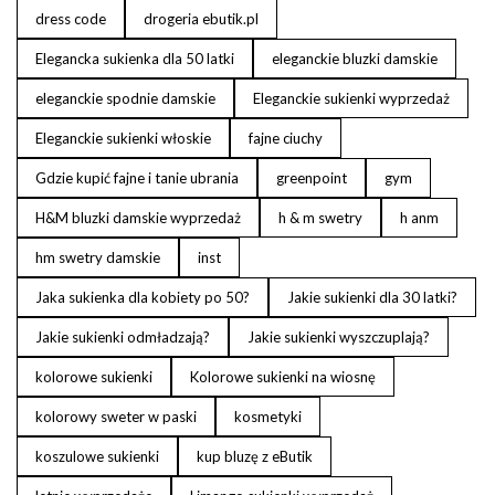
dress code
drogeria ebutik.pl
Elegancka sukienka dla 50 latki
eleganckie bluzki damskie
eleganckie spodnie damskie
Eleganckie sukienki wyprzedaż
Eleganckie sukienki włoskie
fajne ciuchy
Gdzie kupić fajne i tanie ubrania
greenpoint
gym
H&M bluzki damskie wyprzedaż
h & m swetry
h anm
hm swetry damskie
inst
Jaka sukienka dla kobiety po 50?
Jakie sukienki dla 30 latki?
Jakie sukienki odmładzają?
Jakie sukienki wyszczuplają?
kolorowe sukienki
Kolorowe sukienki na wiosnę
kolorowy sweter w paski
kosmetyki
koszulowe sukienki
kup bluzę z eButik