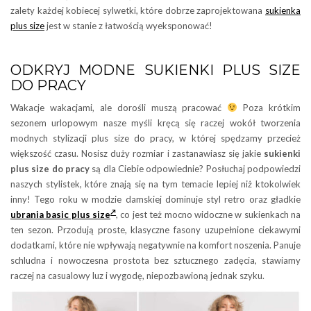
zalety każdej kobiecej sylwetki, które dobrze zaprojektowana
sukienka
plus size
jest w stanie z łatwością wyeksponować!
ODKRYJ MODNE SUKIENKI PLUS SIZE
DO PRACY
Wakacje wakacjami, ale dorośli muszą pracować
Poza krótkim
sezonem urlopowym nasze myśli kręcą się raczej wokół tworzenia
modnych stylizacji plus size do pracy, w której spędzamy przecież
większość czasu. Nosisz duży rozmiar i zastanawiasz się jakie
sukienki
plus size do pracy
są dla Ciebie odpowiednie? Posłuchaj podpowiedzi
naszych stylistek, które znają się na tym temacie lepiej niż ktokolwiek
inny! Tego roku w modzie damskiej dominuje styl retro oraz gładkie
ubrania basic plus size
, co jest też mocno widoczne w sukienkach na
ten sezon. Przodują proste, klasyczne fasony uzupełnione ciekawymi
dodatkami, które nie wpływają negatywnie na komfort noszenia. Panuje
schludna i nowoczesna prostota bez sztucznego zadęcia, stawiamy
raczej na casualowy luz i wygodę, niepozbawioną jednak szyku.