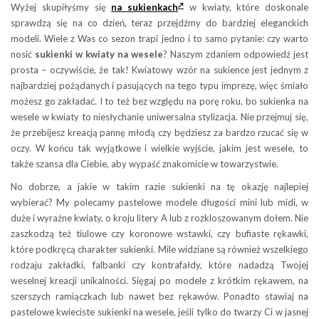
Wyżej skupiłyśmy się
na sukienkach
w kwiaty, które doskonale
sprawdzą się na co dzień, teraz przejdźmy do bardziej eleganckich
modeli. Wiele z Was co sezon trapi jedno i to samo pytanie: czy warto
nosić
sukienki w kwiaty na wesele
? Naszym zdaniem odpowiedź jest
prosta – oczywiście, że tak! Kwiatowy wzór na sukience jest jednym z
najbardziej pożądanych i pasujących na tego typu imprezę, więc śmiało
możesz go zakładać. I to też bez względu na porę roku, bo sukienka na
wesele w kwiaty to niesłychanie uniwersalna stylizacja. Nie przejmuj się,
że przebijesz kreacją pannę młodą czy będziesz za bardzo rzucać się w
oczy. W końcu tak wyjątkowe i wielkie wyjście, jakim jest wesele, to
także szansa dla Ciebie, aby wypaść znakomicie w towarzystwie.
No dobrze, a jakie w takim razie sukienki na tę okazję najlepiej
wybierać? My polecamy pastelowe modele długości mini lub midi, w
duże i wyraźne kwiaty, o kroju litery A lub z rozkloszowanym dołem. Nie
zaszkodzą też tiulowe czy koronowe wstawki, czy bufiaste rękawki,
które podkręcą charakter sukienki. Mile widziane są również wszelkiego
rodzaju zakładki, falbanki czy kontrafałdy, które nadadzą Twojej
weselnej kreacji unikalności. Sięgaj po modele z krótkim rękawem, na
szerszych ramiączkach lub nawet bez rękawów. Ponadto stawiaj na
pastelowe kwieciste sukienki na wesele, jeśli tylko do twarzy Ci w jasnej