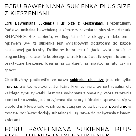
ECRU BAWEŁNIANA SUKIENKA PLUS SIZE
Z KIESZENIAMI
Ecru Bawełniana Sukienka Plus Size z Kieszeniami
. Prezentujemy
Państwu unikalną bawełnianą sukienkę w rozmiarze plus size od marki
RELEVANCE. Bez zapięcia, w długości mini, z okrągłym dekoltem i
rękawem 3/4, ta sukienka jest wyjątkowym dodatkiem do każdej
casualowej garderoby. Delikatny kolor ecru i gładki wzór dodają jej
eleganckiego, subtelnie kobiecego charakteru. Dodatkowym atutem są
praktyczne kieszenie. Idealna na co dzień, na miasto, na lato czy na
spacer.
Chcielibyśmy podkreślić, że nasza
sukienka plus size
jest nie tylko
modna
, ale też wygodna. Jej luźny krój sprawia, że jest idealna dla
każdego typu sylwetki. Jest ona wykonana z bawełny, która zapewnia
komfort noszenia, jest przyjemna dla skóry i idealnie sprawdza się w
ciepłe dni. Płowe kolory, jak ecru, stają się coraz bardziej
popularne
w
modzie, ponieważ dodają subtelności i są łatwe do połączenia z innymi
kolorami.
ECRU BAWEŁNIANA SUKIENKA PLUS