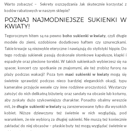
Warto zobaczyć – Sekrety oszczędzania Jak skutecznie korzystać z
kodów rabatowych w naszym sklepie?
POZNAJ NAJMODNIEJSZE SUKIENKI W
KWIATY!
Tegorocznym hitem są na pewno
boho sukienki w kwiaty
, czyli długie
modele do ziemi, ozdobione dodatkowo haftem czy sznureczkami.
Takie kreacje są niezwykle eteryczne i nawiązują do stylistyki hippie. Do
tego rodzaju sukienek pasują doskonale słomkowe kapelusze, klapki i
espadryle oraz plecione torebki. W takich sukienkach wybierzesz się na
spacer, koncert czy spotkanie ze znajomymi, ale też zrobisz furorę na
plaży podczas wakacji! Poza tym
maxi sukienki w kwiaty
mogą się
świetnie sprawdzić podczas nieco bardziej eleganckich okazji, typu
kameralne przyjęcie wesele czy inne rodzinne uroczystości. Wystarczy
założyć do nich delikatną biżuterię oraz sandały na obcasie lub koturny,
aby zyskały dużo szykowniejszy charakter. Ponadto obalmy wreszcie
mit, że
długie sukienki w kwiaty
są zarezerwowane tylko dla wysokich
kobiet. Niższe dziewczyny też świetnie w nich wyglądają, pod
warunkiem, że nie wybiorą za długiej sukienki. Nie muszą też koniecznie
zakładać do niej obcasów – płaskie buty też mogą wyglądać świetnie w