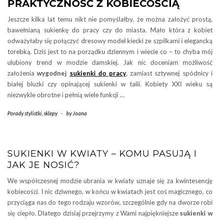
PRAKTYCZNOŚĆ Z KOBIECOŚCIĄ
Jeszcze kilka lat temu nikt nie pomyślałby, że można założyć prostą,
bawełnianą sukienkę do pracy czy do miasta. Mało która z kobiet
odważyłaby się połączyć dresowy model kiecki ze szpilkami i elegancką
torebką. Dziś jest to na porządku dziennym i wiecie co – to chyba mój
ulubiony trend w modzie damskiej. Jak nic doceniam możliwość
założenia
wygodnej
sukienki do pracy
, zamiast sztywnej spódnicy i
białej bluzki czy opinającej sukienki w talii. Kobiety XXI wieku są
niezwykle obrotne i pełnią wiele funkcji …
Porady stylistki
,
sklepy
-
by
Joana
SUKIENKI W KWIATY – KOMU PASUJĄ I
JAK JE NOSIĆ?
We współczesnej modzie ubrania w kwiaty uznaje się za kwintesencję
kobiecości. I nic dziwnego, w końcu w kwiatach jest coś magicznego, co
przyciąga nas do tego rodzaju wzorów, szczególnie gdy na dworze robi
się ciepło. Dlatego dzisiaj przejrzymy z Wami najpiękniejsze
sukienki w