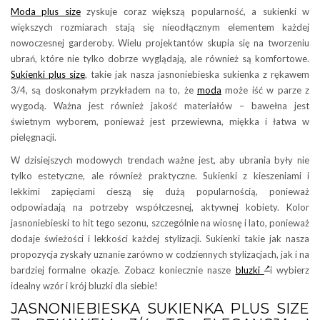
Moda plus size
zyskuje coraz większą popularność, a sukienki w
większych rozmiarach stają się nieodłącznym elementem każdej
nowoczesnej garderoby. Wielu projektantów skupia się na tworzeniu
ubrań, które nie tylko dobrze wyglądają, ale również są komfortowe.
Sukienki plus size
, takie jak nasza jasnoniebieska sukienka z rękawem
3/4, są doskonałym przykładem na to, że
moda
może iść w parze z
wygodą. Ważna jest również jakość materiałów – bawełna jest
świetnym wyborem, ponieważ jest przewiewna, miękka i łatwa w
pielęgnacji.
W dzisiejszych modowych trendach ważne jest, aby ubrania były nie
tylko estetyczne, ale również praktyczne. Sukienki z kieszeniami i
lekkimi zapięciami cieszą się dużą popularnością, ponieważ
odpowiadają na potrzeby współczesnej, aktywnej kobiety. Kolor
jasnoniebieski to hit tego sezonu, szczególnie na wiosnę i lato, ponieważ
dodaje świeżości i lekkości każdej stylizacji. Sukienki takie jak nasza
propozycja zyskały uznanie zarówno w codziennych stylizacjach, jak i na
bardziej formalne okazje. Zobacz koniecznie nasze
bluzki
i wybierz
idealny wzór i krój bluzki dla siebie!
JASNONIEBIESKA SUKIENKA PLUS SIZE