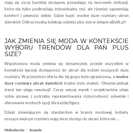
stają się coraz bardziej dostępne, pozwalając na tworzenie stylizacji,
które nie tylko podkreślają indywidualny styl, ale również zapewniają
komfort i pewność siebie. Gdzie kupić modne duze rozmiary ubrań
damskich Odkryj modną kolekcję odzieży plus size w sklepie eButik.pl!
JAK ZMIENIA SIĘ MODA W KONTEKŚCIE
WYBORU TRENDÓW DLA PAŃ PLUS
SIZE?
Współczesna moda zmienia się dynamicznie, przede wszystkim w
kontekście lepszej dostępności do ubrań dla kobiet noszących duże
rozmiary. W przeszłości oferta dla tej grupy była ograniczona, a
modne
duze rozmiary ubrań damskich
trudno było znaleźć. Obecnie jednak
trend ten ulega rewolucji! Coraz więcej marek i projektantów zdaje
sobie sprawę z potrzeby reprezentowania różnorodności sylwetek i
oferowania modnych opcji dla każdej figury.
Dzięki zmieniającym się standardom w branży modowej, kobiety
noszące większe rozmiary mają teraz dostęp do ubrań, które nie …
Moda plus size
-
by
paula