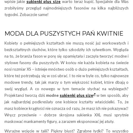
wpisie jakie
sukienki plus size
warto teraz kupić. Specjalnie dla Was
zrobiłyśmy przegląd najmodniejszych fasonów na kilka najbliższych
tygodni. Zobaczcie same!
MODA DLA PUSZYSTYCH PAŃ KWITNIE
Kobiety o pełniejszych kształtach nie muszą nosić już workowatych i
bezkształtnych ciuchów, które tylko szkodziły ich sylwetkom. Wygląda
na to, że branża fason w porę się opamiętała i zaczęła tworzyć modne i
stylowe fasony dla puszystych. W końcu nie każda kobieta na świecie
nosi rozmiar XS – istnieje mnóstwo osób o dużo pełniejszych kształtach,
które też potrzebują się w coś ubrać. I to nie w byle co, tylko najnowsze
modowe trendy, tak jak marzy o tym większość kobiet, które dbają o
swój wygląd. A co nowego w tym temacie słychać na wybiegach?
Projektanci tworzą dziś
modne
sukienki plus size
w ten sposób, aby
jak najbardziej podkreślały one kobiece kształty właścicielki. To, że
masz kobiece krągłości nie oznacza od razu, że masz ich nie pokazywać!
Wręcz przeciwnie – dobrze skrojona sukienka XXL musi sprytnie
maskować mankamenty figury, a zarazem eksponować jej atuty.
Wyraźne wcięcie w talii? Piękny biust? Zgrabne łydki? To wszystko