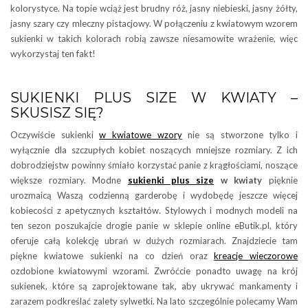
kolorystyce. Na topie wciąż jest brudny róż, jasny niebieski, jasny żółty,
jasny szary czy mleczny pistacjowy. W połączeniu z kwiatowym wzorem
sukienki w takich kolorach robią zawsze niesamowite wrażenie, więc
wykorzystaj ten fakt!
SUKIENKI PLUS SIZE W KWIATY –
SKUSISZ SIĘ?
Oczywiście sukienki
w kwiatowe wzory
nie są stworzone tylko i
wyłącznie dla szczupłych kobiet noszących mniejsze rozmiary. Z ich
dobrodziejstw powinny śmiało korzystać panie z krągłościami, noszące
większe rozmiary. Modne
sukienki plus size
w kwiaty
pięknie
urozmaicą Waszą codzienną garderobę i wydobędę jeszcze więcej
kobiecości z apetycznych kształtów. Stylowych i modnych modeli na
ten sezon poszukajcie drogie panie w sklepie online eButik.pl, który
oferuje całą kolekcję ubrań w dużych rozmiarach. Znajdziecie tam
piękne kwiatowe sukienki na co dzień oraz
kreacje wieczorowe
ozdobione kwiatowymi wzorami. Zwróćcie ponadto uwagę na krój
sukienek, które są zaprojektowane tak, aby ukrywać mankamenty i
zarazem podkreślać zalety sylwetki. Na lato szczególnie polecamy Wam