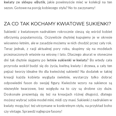
kwiaty ze sklepu eButik
, jakie powinnyście mieć w kolekcji na ten
sezon. Gotowe na porcję kobiecego stylu? No to zaczynamy!
ZA CO TAK KOCHAMY KWIATOWE SUKIENKI?
Sukienki z kwiatowym nadrukiem rokrocznie cieszą się wśród kobiet
olbrzymią popularnością. Oczywiście chętniej kupujemy je w okresie
wiosenno-letnim, ale w zasadzie możemy w nich chodzić przez cały rok.
Teraz jednak, z racji aktualnej pory roku, skupimy się na modelach
przeznaczonych właśnie na wiosnę i lato. Dlaczego akurat w słoneczne
dni tak chętnie sięgamy po
letnie sukienki w kwiaty
? Bo wtedy cała
przyroda wokół budzi się do życia, kwitną kwiaty i drzewa, a cały ten
pejzaż tworzy idealne tło dla kwiecistej sukienki! Na dodatek w takiej
kreacji każda kobieta wygląda świetnie, wystarczy tylko dobrać
odpowiedni fason do swojej figury. Kwieciste wzory na sukience są
niezwykle twarzowe, bez względu na to czy są drobne czy duże.
Doskonale prezentują się też na kreacjach różnej długości, dlatego
możesz wybrać sobie model mini, midi czy maxi. Sukienki z nadrukiem w
kwiaty mogą być też utrzymane w konkretnym stylu, na przykład boho
czy vintage. Sprawdź najlepsze fasony!