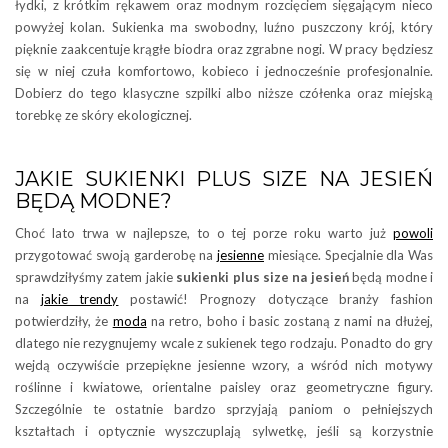
łydki, z krótkim rękawem oraz modnym rozcięciem sięgającym nieco
powyżej kolan. Sukienka ma swobodny, luźno puszczony krój, który
pięknie zaakcentuje krągłe biodra oraz zgrabne nogi. W pracy będziesz
się w niej czuła komfortowo, kobieco i jednocześnie profesjonalnie.
Dobierz do tego klasyczne szpilki albo niższe czółenka oraz miejską
torebkę ze skóry ekologicznej.
JAKIE SUKIENKI PLUS SIZE NA JESIEŃ
BĘDĄ MODNE?
Choć lato trwa w najlepsze, to o tej porze roku warto już
powoli
przygotować swoją garderobę na
jesienne
miesiące. Specjalnie dla Was
sprawdziłyśmy zatem jakie
sukienki plus size na jesień
będą modne i
na
jakie trendy
postawić! Prognozy dotyczące branży fashion
potwierdziły, że
moda
na retro, boho i basic zostaną z nami na dłużej,
dlatego nie rezygnujemy wcale z sukienek tego rodzaju. Ponadto do gry
wejdą oczywiście przepiękne jesienne wzory, a wśród nich motywy
roślinne i kwiatowe, orientalne paisley oraz geometryczne figury.
Szczególnie te ostatnie bardzo sprzyjają paniom o pełniejszych
kształtach i optycznie wyszczuplają sylwetkę, jeśli są korzystnie