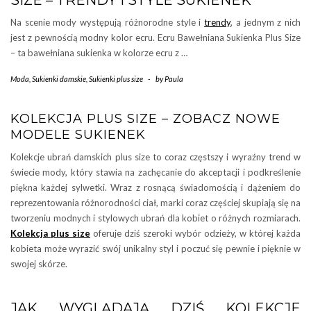
SIZE – TRENDY I STYLE SUKIENEK
Na scenie mody występują różnorodne style i
trendy
, a jednym z nich
jest z pewnością modny kolor ecru. Ecru Bawełniana Sukienka Plus Size
– ta bawełniana sukienka w kolorze ecru z …
Moda
,
Sukienki damskie
,
Sukienki plus size
-
by
Paula
KOLEKCJA PLUS SIZE – ZOBACZ NOWE
MODELE SUKIENEK
Kolekcje ubrań damskich plus size to coraz częstszy i wyraźny trend w
świecie mody, który stawia na zachęcanie do akceptacji i podkreślenie
piękna każdej sylwetki. Wraz z rosnącą świadomością i dążeniem do
reprezentowania różnorodności ciał, marki coraz częściej skupiają się na
tworzeniu modnych i stylowych ubrań dla kobiet o różnych rozmiarach.
Kolekcja plus size
oferuje dziś szeroki wybór odzieży, w której każda
kobieta może wyrazić swój unikalny styl i poczuć się pewnie i pięknie w
swojej skórze.
JAK WYGLĄDAJĄ DZIŚ KOLEKCJE