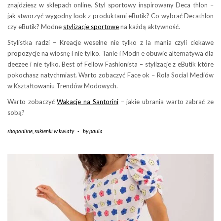
znajdziesz w sklepach online. Styl sportowy inspirowany Deca thlon –
jak stworzyć wygodny look z produktami eButik? Co wybrać Decathlon
czy eButik? Modne
stylizacje sportowe
na każdą aktywność.
Stylistka radzi – Kreacje weselne nie tylko z la mania czyli ciekawe
propozycje na wiosnę i nie tylko. Tanie i Modn e obuwie alternatywa dla
deezee i nie tylko. Best of Fellow Fashionista – stylizacje z eButik które
pokochasz natychmiast. Warto zobaczyć Face ok – Rola Social Mediów
w Kształtowaniu Trendów Modowych.
Warto zobaczyć
Wakacje na Santorini
– jakie ubrania warto zabrać ze
sobą?
shoponline
,
sukienki w kwiaty
-
by
paula