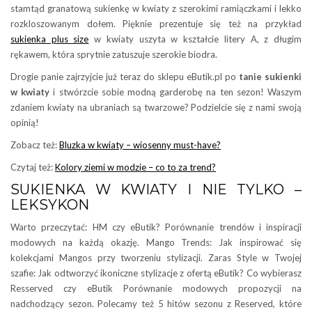
stamtąd granatową sukienkę w kwiaty z szerokimi ramiączkami i lekko
rozkloszowanym dołem. Pięknie prezentuje się też na przykład
sukienka plus size
w kwiaty uszyta w kształcie litery A, z długim
rękawem, która sprytnie zatuszuje szerokie biodra.
Drogie panie zajrzyjcie już teraz do sklepu eButik.pl po
tanie sukienki
w kwiaty
i stwórzcie sobie modną garderobę na ten sezon! Waszym
zdaniem kwiaty na ubraniach są twarzowe? Podzielcie się z nami swoją
opinią!
Zobacz też:
Bluzka w kwiaty – wiosenny must-have?
Czytaj też:
Kolory ziemi w modzie – co to za trend?
SUKIENKA W KWIATY I NIE TYLKO –
LEKSYKON
Warto przeczytać: HM czy eButik? Porównanie trendów i inspiracji
modowych na każdą okazję. Mango Trends: Jak inspirować się
kolekcjami Mangos przy tworzeniu stylizacji. Zaras Style w Twojej
szafie: Jak odtworzyć ikoniczne stylizacje z ofertą eButik? Co wybierasz
Resserved czy eButik Porównanie modowych propozycji na
nadchodzący sezon. Polecamy też 5 hitów sezonu z Reserved, które