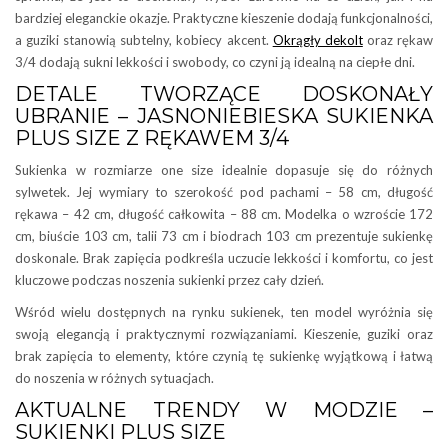
bardziej eleganckie okazje. Praktyczne kieszenie dodają funkcjonalności,
a guziki stanowią subtelny, kobiecy akcent.
Okrągły dekolt
oraz rękaw
3/4 dodają sukni lekkości i swobody, co czyni ją idealną na ciepłe dni.
DETALE TWORZĄCE DOSKONAŁY
UBRANIE – JASNONIEBIESKA SUKIENKA
PLUS SIZE Z RĘKAWEM 3/4
Sukienka w rozmiarze one size idealnie dopasuje się do różnych
sylwetek. Jej wymiary to szerokość pod pachami – 58 cm, długość
rękawa – 42 cm, długość całkowita – 88 cm. Modelka o wzroście 172
cm, biuście 103 cm, talii 73 cm i biodrach 103 cm prezentuje sukienkę
doskonale. Brak zapięcia podkreśla uczucie lekkości i komfortu, co jest
kluczowe podczas noszenia sukienki przez cały dzień.
Wśród wielu dostępnych na rynku sukienek, ten model wyróżnia się
swoją elegancją i praktycznymi rozwiązaniami. Kieszenie, guziki oraz
brak zapięcia to elementy, które czynią tę sukienkę wyjątkową i łatwą
do noszenia w różnych sytuacjach.
AKTUALNE TRENDY W MODZIE –
SUKIENKI PLUS SIZE