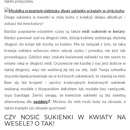
takim połączeniu.
Długa sukienka w kwiatki w stylu boho z kolekcji sklepu eButik.pl –
zobacz też inne kolory!
Bardzo popularne ostatnimi czasy są także
midi sukienki w kwiaty
.
Kiedyś panował szał na długość mini, dzisiaj kobiety wybierają chętniej
długość do kolan lub trochę za kolano. Ma to związek z tym, że taka
kreacja nabiera wówczas nieco więcej szyku i powabu, nie jest tak
prowokująca. Gdybyś więc szukała kwiatowej sukienki na ten sezon to
śmiało celuj w długość midi. Oczywiście nie każdej z nas jest dobrze w
takiej długości, więc nie wybieraj jej też na siłę. Jeśli Twoja sylwetka
znacznie lepiej prezentuje się w krótszych sukienkach, to stawiaj na mini.
Baw się też krojami – oprócz tradycyjnych kwiatowych sukienek
wybieraj modele z hiszpańskim dekoltem lub modele bez ramiączek,
typu bandage. Zwróć uwagę, że kwieciste sukienki są też świetną
alternatywą dla
spódnic
. Możesz do nich nosić buty na obcasie, a
także trampki czy obuwie sportowe!
CZY NOSIĆ SUKIENKI W KWIATY NA
WESELE? O TAK!