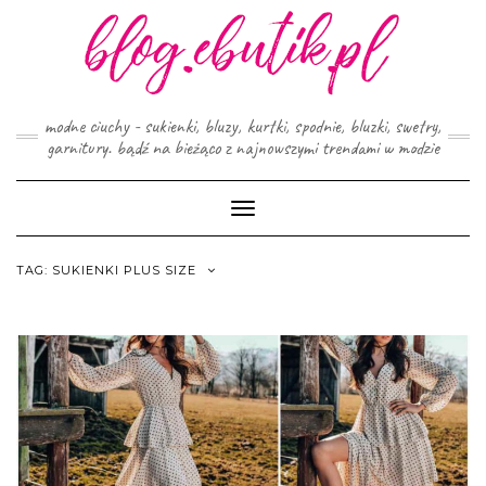
Skip
to
content
modne ciuchy - sukienki, bluzy, kurtki, spodnie, bluzki, swetry,
garnitury. bądź na bieżąco z najnowszymi trendami w modzie
Toggle
Navigation
TAG:
SUKIENKI PLUS SIZE