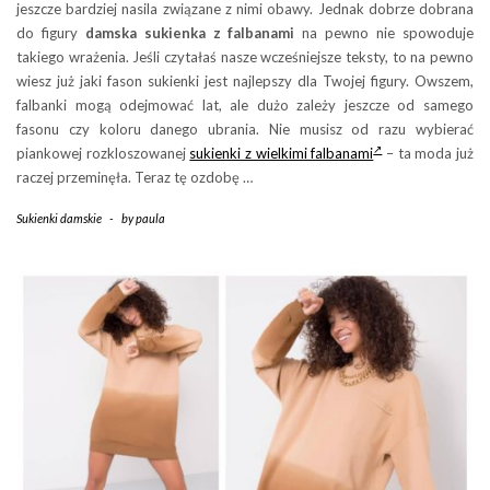
jeszcze bardziej nasila związane z nimi obawy. Jednak dobrze dobrana
do figury
damska sukienka z falbanami
na pewno nie spowoduje
takiego wrażenia. Jeśli czytałaś nasze wcześniejsze teksty, to na pewno
wiesz już jaki fason sukienki jest najlepszy dla Twojej figury. Owszem,
falbanki mogą odejmować lat, ale dużo zależy jeszcze od samego
fasonu czy koloru danego ubrania. Nie musisz od razu wybierać
piankowej rozkloszowanej
sukienki z wielkimi falbanami
– ta moda już
raczej przeminęła. Teraz tę ozdobę …
Sukienki damskie
-
by
paula