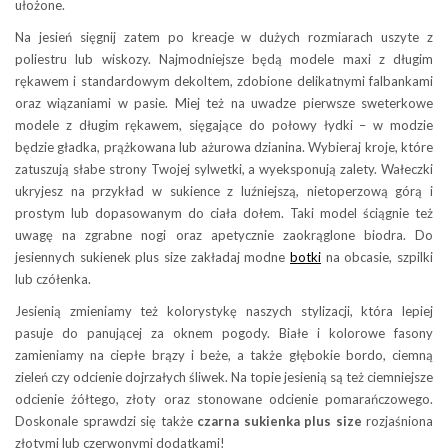
ułożone.
Na jesień sięgnij zatem po kreacje w dużych rozmiarach uszyte z
poliestru lub wiskozy. Najmodniejsze będą modele maxi z długim
rękawem i standardowym dekoltem, zdobione delikatnymi falbankami
oraz wiązaniami w pasie. Miej też na uwadze pierwsze sweterkowe
modele z długim rękawem, sięgające do połowy łydki – w modzie
będzie gładka, prążkowana lub ażurowa dzianina. Wybieraj kroje, które
zatuszują słabe strony Twojej sylwetki, a wyeksponują zalety. Wałeczki
ukryjesz na przykład w sukience z luźniejszą, nietoperzową górą i
prostym lub dopasowanym do ciała dołem. Taki model ściągnie też
uwagę na zgrabne nogi oraz apetycznie zaokrąglone biodra. Do
jesiennych sukienek plus size zakładaj modne
botki
na obcasie, szpilki
lub czółenka.
Jesienią zmieniamy też kolorystykę naszych stylizacji, która lepiej
pasuje do panującej za oknem pogody. Białe i kolorowe fasony
zamieniamy na ciepłe brązy i beże, a także głębokie bordo, ciemną
zieleń czy odcienie dojrzałych śliwek. Na topie jesienią są też ciemniejsze
odcienie żółtego, złoty oraz stonowane odcienie pomarańczowego.
Doskonale sprawdzi się także
czarna sukienka plus size
rozjaśniona
złotymi lub czerwonymi dodatkami!