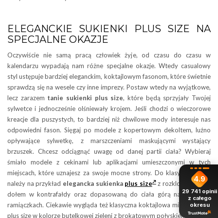
ELEGANCKIE SUKIENKI PLUS SIZE NA
SPECJALNE OKAZJE
Oczywiście nie samą pracą człowiek żyje, od czasu do czasu w
kalendarzu wypadają nam różne specjalne okazje. Wtedy casualowy
styl ustępuje bardziej eleganckim, koktajlowym fasonom, które świetnie
sprawdzą się na wesele czy inne imprezy. Postaw wtedy na wyjątkowe,
lecz zarazem
tanie sukienki plus size
, które będą sprzyjały Twojej
sylwetce i jednocześnie olśniewały krojem. Jeśli chodzi o wieczorowe
kreacje dla puszystych, to bardziej niż chwilowe mody interesuje nas
odpowiedni fason. Sięgaj po modele z kopertowym dekoltem, luźno
opływające sylwetkę, z marszczeniami maskującymi wystający
brzuszek. Chcesz odciągnąć uwagę od danej partii ciała? Wybieraj
śmiało modele z cekinami lub aplikacjami umieszczonymi w tych
miejscach, które uznajesz za swoje mocne strony. Do klasyki gatunku
4.9
należy na przykład
elegancka sukienka
plus size
z rozkloszowanym
29 741
opinii
dołem w kontrafałdy oraz dopasowaną do ciała górą na szerokich
z całego
ramiączkach. Ciekawie wygląda też klasyczna koktajlowa mini sukienka
okresu
plus size w kolorze butelkowej zieleni z brokatowym połyskiem.