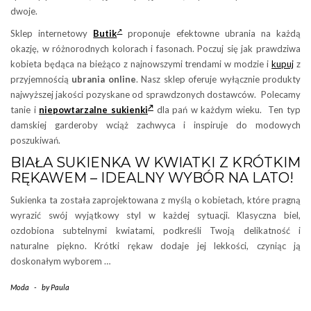
dwoje.
Sklep internetowy
Butik
proponuje efektowne ubrania
na każdą
okazję, w różnorodnych kolorach i fasonach. Poczuj się jak prawdziwa
kobieta będąca na bieżąco z najnowszymi trendami w modzie i
kupuj
z
przyjemnością
ubrania online
. Nasz sklep oferuje wyłącznie produkty
najwyższej jakości pozyskane od sprawdzonych dostawców. Polecamy
tanie i
niepowtarzalne sukienki
dla pań w każdym wieku. Ten typ
damskiej garderoby wciąż zachwyca i inspiruje do modowych
poszukiwań.
BIAŁA SUKIENKA W KWIATKI Z KRÓTKIM
RĘKAWEM – IDEALNY WYBÓR NA LATO!
Sukienka ta została zaprojektowana z myślą o kobietach, które pragną
wyrazić swój wyjątkowy styl w każdej sytuacji. Klasyczna biel,
ozdobiona subtelnymi kwiatami, podkreśli Twoją delikatność i
naturalne piękno. Krótki rękaw dodaje jej lekkości, czyniąc ją
doskonałym wyborem …
Moda
-
by
Paula