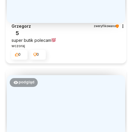
Grzegorz
zweryfikowano
5
super butik polecam
wczoraj
0
0
podgląd