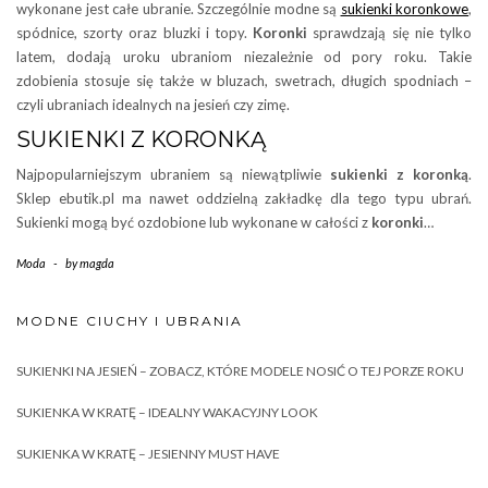
wykonane jest całe ubranie. Szczególnie modne są
sukienki koronkowe
,
spódnice, szorty oraz bluzki i topy.
Koronki
sprawdzają się nie tylko
latem, dodają uroku ubraniom niezależnie od pory roku. Takie
zdobienia stosuje się także w bluzach, swetrach, długich spodniach –
czyli ubraniach idealnych na jesień czy zimę.
SUKIENKI Z KORONKĄ
Najpopularniejszym ubraniem są niewątpliwie
sukienki z koronką
.
Sklep ebutik.pl ma nawet oddzielną zakładkę dla tego typu ubrań.
Sukienki mogą być ozdobione lub wykonane w całości z
koronki
…
Moda
-
by
magda
MODNE CIUCHY I UBRANIA
SUKIENKI NA JESIEŃ – ZOBACZ, KTÓRE MODELE NOSIĆ O TEJ PORZE ROKU
SUKIENKA W KRATĘ – IDEALNY WAKACYJNY LOOK
SUKIENKA W KRATĘ – JESIENNY MUST HAVE