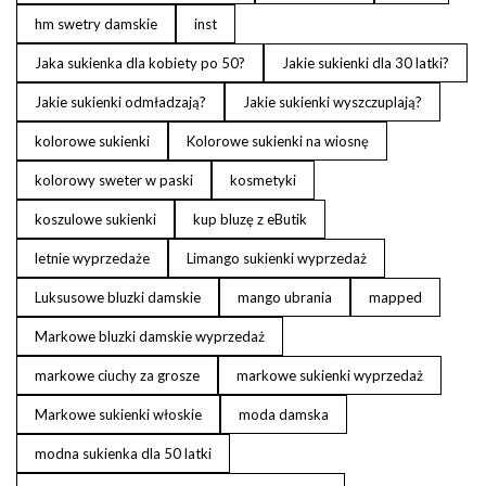
hm swetry damskie
inst
Jaka sukienka dla kobiety po 50?
Jakie sukienki dla 30 latki?
Jakie sukienki odmładzają?
Jakie sukienki wyszczuplają?
kolorowe sukienki
Kolorowe sukienki na wiosnę
kolorowy sweter w paski
kosmetyki
koszulowe sukienki
kup bluzę z eButik
letnie wyprzedaże
Limango sukienki wyprzedaż
Luksusowe bluzki damskie
mango ubrania
mapped
Markowe bluzki damskie wyprzedaż
markowe ciuchy za grosze
markowe sukienki wyprzedaż
Markowe sukienki włoskie
moda damska
modna sukienka dla 50 latki