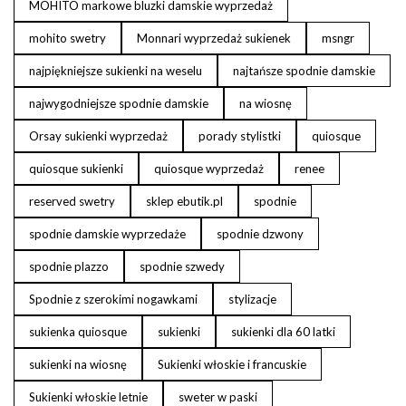
MOHITO markowe bluzki damskie wyprzedaż
mohito swetry
Monnari wyprzedaż sukienek
msngr
najpiękniejsze sukienki na weselu
najtańsze spodnie damskie
najwygodniejsze spodnie damskie
na wiosnę
Orsay sukienki wyprzedaż
porady stylistki
quiosque
quiosque sukienki
quiosque wyprzedaż
renee
reserved swetry
sklep ebutik.pl
spodnie
spodnie damskie wyprzedaże
spodnie dzwony
spodnie plazzo
spodnie szwedy
Spodnie z szerokimi nogawkami
stylizacje
sukienka quiosque
sukienki
sukienki dla 60 latki
sukienki na wiosnę
Sukienki włoskie i francuskie
Sukienki włoskie letnie
sweter w paski