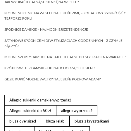
JAK WYBRAĆ IDEALNĄ SUKIENKĘ NA WESELE?
MODNE SUKIENKI NA WESELE NA JESIEŃ I ZIMĘ – ZOBACZ W CZYM PÓJŚĆ O
TEJ PORZE ROKU
SPÓDNICE DAMSKIE – NAJMODNIEJSZE TENDENCJE
SATYNOWE SPÓDNICE MIDI W STYLIZACJACH CODZIENNYCH – Z CZYM JE
ŁĄCZYĆ?
MODNE SZORTY DAMSKIE NA LATO – IDEALNE DO STYLIZACJI NA WAKACJE!
KRÓTKI SWETER DAMSKI – HIT NADCHODZĄCEJ JESIENI!
GDZIE KUPIĆ MODNE SWETRY NA JESIEŃ? PODPOWIADAMY
Allegro sukienki damskie wyprzedaż
Allegro sukienki do 50 zł
allegro wyprzedaż
bluza oversized
bluza relab
bluza z kryształkami