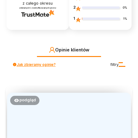
z całego okresu
2
0%
zebranych i zweryfikowanych przez
1
1%
Opinie klientów
Jak zbieramy opinie?
filtry
podgląd