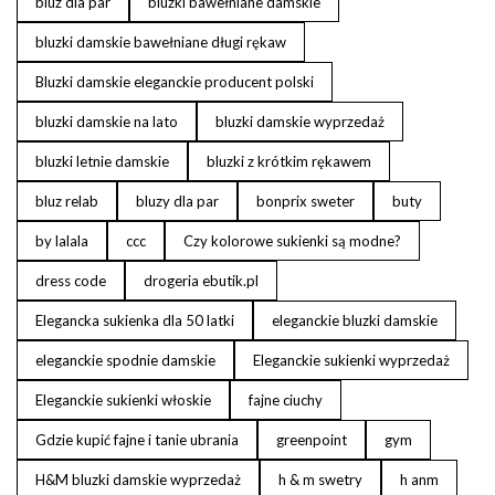
bluz dla par
bluzki bawełniane damskie
bluzki damskie bawełniane długi rękaw
Bluzki damskie eleganckie producent polski
bluzki damskie na lato
bluzki damskie wyprzedaż
bluzki letnie damskie
bluzki z krótkim rękawem
bluz relab
bluzy dla par
bonprix sweter
buty
by lalala
ccc
Czy kolorowe sukienki są modne?
dress code
drogeria ebutik.pl
Elegancka sukienka dla 50 latki
eleganckie bluzki damskie
eleganckie spodnie damskie
Eleganckie sukienki wyprzedaż
Eleganckie sukienki włoskie
fajne ciuchy
Gdzie kupić fajne i tanie ubrania
greenpoint
gym
H&M bluzki damskie wyprzedaż
h & m swetry
h anm