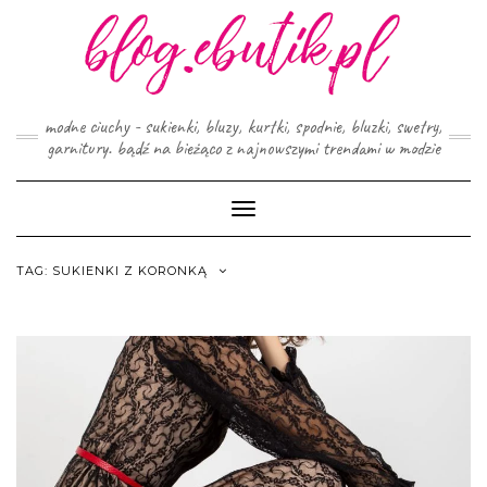
Skip
to
content
modne ciuchy - sukienki, bluzy, kurtki, spodnie, bluzki, swetry,
garnitury. bądź na bieżąco z najnowszymi trendami w modzie
Toggle
Navigation
TAG:
SUKIENKI Z KORONKĄ