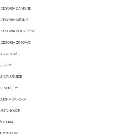
CESORIA DAMSKIE
CESORIA MĘSKIE
KCESORIA PODRÓŻNE
KCESORIA ZIMOWE
KTUALNOŚCI
LERINY
SIC PLUS SIZE
STSELLERY
ELIZNA DAMSKA
IUSTONOSZE
ŻUTERIA
UZKI BASIC