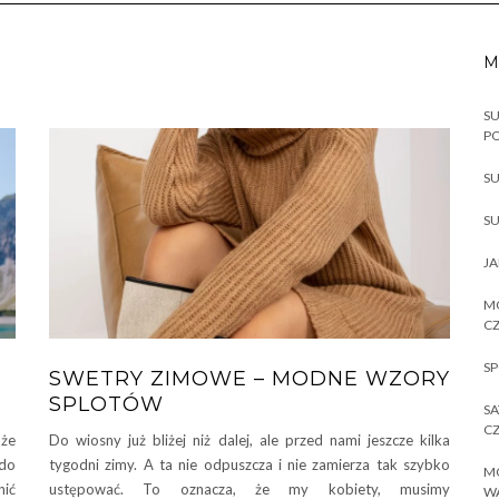
M
SU
P
SU
SU
JA
MO
CZ
SP
SWETRY ZIMOWE – MODNE WZORY
SPLOTÓW
SA
CZ
 że
Do wiosny już bliżej niż dalej, ale przed nami jeszcze kilka
 do
tygodni zimy. A ta nie odpuszcza i nie zamierza tak szybko
MO
nić
ustępować. To oznacza, że my kobiety, musimy
W