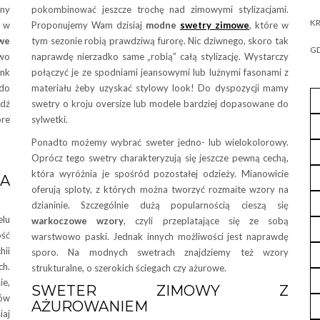
nny
pokombinować jeszcze trochę nad zimowymi stylizacjami.
KR
i w
Proponujemy Wam dzisiaj
modne
swetry zimowe
, które w
we
tym sezonie robią prawdziwą furorę. Nic dziwnego, skoro tak
GD
two
naprawdę nierzadko same „robią” całą stylizację. Wystarczy
ank
połączyć je ze spodniami jeansowymi lub luźnymi fasonami z
do
materiału żeby uzyskać stylowy look! Do dyspozycji mamy
wdź
swetry o kroju oversize lub modele bardziej dopasowane do
óre
sylwetki.
Ponadto możemy wybrać sweter jedno- lub wielokolorowy.
Oprócz tego swetry charakteryzują się jeszcze pewną cechą,
która wyróżnia je spośród pozostałej odzieży. Mianowicie
IA
oferują sploty, z których można tworzyć rozmaite wzory na
dzianinie. Szczególnie dużą popularnością cieszą się
lu
warkoczowe wzory
, czyli przeplatające się ze sobą
ość
warstwowo paski. Jednak innych możliwości jest naprawdę
hii
sporo. Na modnych swetrach znajdziemy też wzory
h.
strukturalne, o szerokich ściegach czy ażurowe.
e,
SWETER ZIMOWY Z
nów
AŻUROWANIEM
iaj