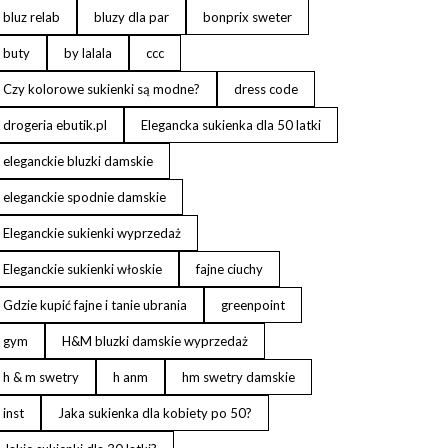
bluz relab
bluzy dla par
bonprix sweter
buty
by lalala
ccc
Czy kolorowe sukienki są modne?
dress code
drogeria ebutik.pl
Elegancka sukienka dla 50 latki
eleganckie bluzki damskie
eleganckie spodnie damskie
Eleganckie sukienki wyprzedaż
Eleganckie sukienki włoskie
fajne ciuchy
Gdzie kupić fajne i tanie ubrania
greenpoint
gym
H&M bluzki damskie wyprzedaż
h & m swetry
h anm
hm swetry damskie
inst
Jaka sukienka dla kobiety po 50?