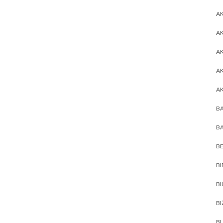
AK
AK
A
A
A
BA
BA
BE
BI
B
BI
BL