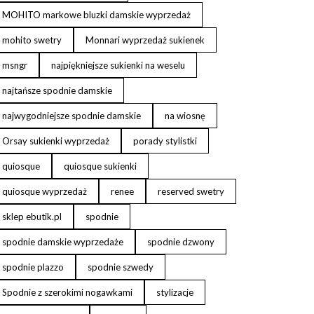
MOHITO markowe bluzki damskie wyprzedaż
mohito swetry
Monnari wyprzedaż sukienek
msngr
najpiękniejsze sukienki na weselu
najtańsze spodnie damskie
najwygodniejsze spodnie damskie
na wiosnę
Orsay sukienki wyprzedaż
porady stylistki
quiosque
quiosque sukienki
quiosque wyprzedaż
renee
reserved swetry
sklep ebutik.pl
spodnie
spodnie damskie wyprzedaże
spodnie dzwony
spodnie plazzo
spodnie szwedy
Spodnie z szerokimi nogawkami
stylizacje