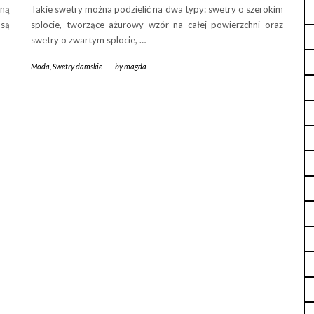
wną
Takie swetry można podzielić na dwa typy: swetry o szerokim
są
splocie, tworzące ażurowy wzór na całej powierzchni oraz
swetry o zwartym splocie, …
Moda
,
Swetry damskie
-
by
magda