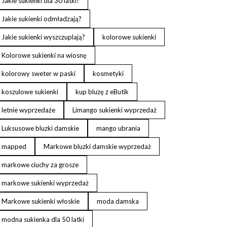
Jakie sukienki dla 30 latki?
Jakie sukienki odmładzają?
Jakie sukienki wyszczuplają?
kolorowe sukienki
Kolorowe sukienki na wiosnę
kolorowy sweter w paski
kosmetyki
koszulowe sukienki
kup bluzę z eButik
letnie wyprzedaże
Limango sukienki wyprzedaż
Luksusowe bluzki damskie
mango ubrania
mapped
Markowe bluzki damskie wyprzedaż
markowe ciuchy za grosze
markowe sukienki wyprzedaż
Markowe sukienki włoskie
moda damska
modna sukienka dla 50 latki