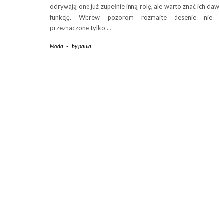
odrywają one już zupełnie inną rolę, ale warto znać ich da
funkcję. Wbrew pozorom rozmaite desenie nie 
przeznaczone tylko …
Moda
-
by
paula