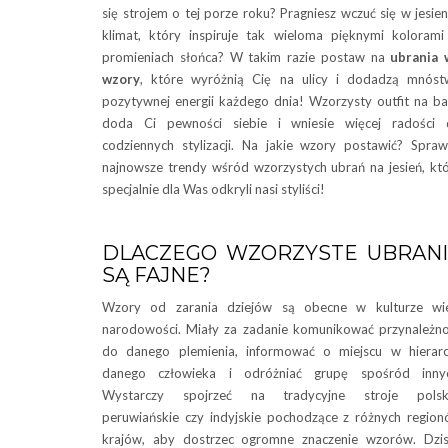
się strojem o tej porze roku? Pragniesz wczuć się w jesie
klimat, który inspiruje tak wieloma pięknymi koloram
promieniach słońca? W takim razie postaw na
ubrania 
wzory
, które wyróżnią Cię na ulicy i dodadzą mnós
pozytywnej energii każdego dnia! Wzorzysty outfit na b
doda Ci pewności siebie i wniesie więcej radości 
codziennych stylizacji. Na jakie wzory postawić? Spra
najnowsze trendy wśród wzorzystych ubrań na jesień, kt
specjalnie dla Was odkryli nasi styliści!
DLACZEGO WZORZYSTE UBRAN
SĄ FAJNE?
Wzory od zarania dziejów są obecne w kulturze wie
narodowości. Miały za zadanie komunikować przynależn
do danego plemienia, informować o miejscu w hierarc
danego człowieka i odróżniać grupę spośród innyc
Wystarczy spojrzeć na tradycyjne stroje polski
peruwiańskie czy indyjskie pochodzące z różnych regio
krajów, aby dostrzec ogromne znaczenie wzorów. Dzis