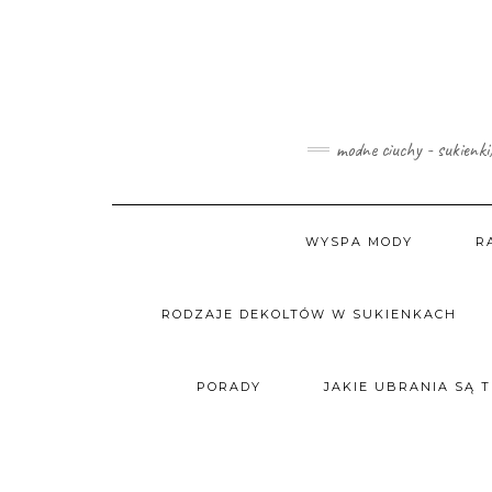
Skip
to
content
modne ciuchy - sukienki
WYSPA MODY
R
RODZAJE DEKOLTÓW W SUKIENKACH
PORADY
JAKIE UBRANIA SĄ 