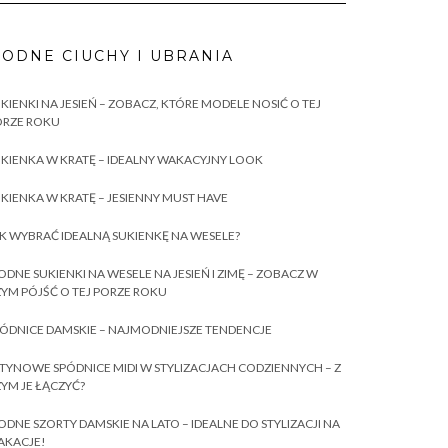
ODNE CIUCHY I UBRANIA
KIENKI NA JESIEŃ – ZOBACZ, KTÓRE MODELE NOSIĆ O TEJ
ORZE ROKU
KIENKA W KRATĘ – IDEALNY WAKACYJNY LOOK
KIENKA W KRATĘ – JESIENNY MUST HAVE
K WYBRAĆ IDEALNĄ SUKIENKĘ NA WESELE?
DNE SUKIENKI NA WESELE NA JESIEŃ I ZIMĘ – ZOBACZ W
YM PÓJŚĆ O TEJ PORZE ROKU
ÓDNICE DAMSKIE – NAJMODNIEJSZE TENDENCJE
TYNOWE SPÓDNICE MIDI W STYLIZACJACH CODZIENNYCH – Z
YM JE ŁĄCZYĆ?
DNE SZORTY DAMSKIE NA LATO – IDEALNE DO STYLIZACJI NA
AKACJE!