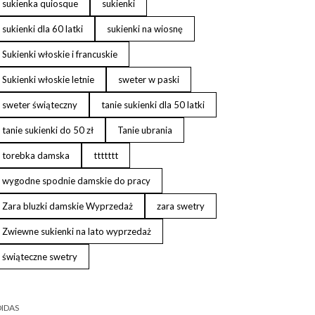
sukienka quiosque
sukienki
sukienki dla 60 latki
sukienki na wiosnę
Sukienki włoskie i francuskie
Sukienki włoskie letnie
sweter w paski
sweter świąteczny
tanie sukienki dla 50 latki
tanie sukienki do 50 zł
Tanie ubrania
torebka damska
ttttttt
wygodne spodnie damskie do pracy
Zara bluzki damskie Wyprzedaż
zara swetry
Zwiewne sukienki na lato wyprzedaż
świąteczne swetry
IDAS