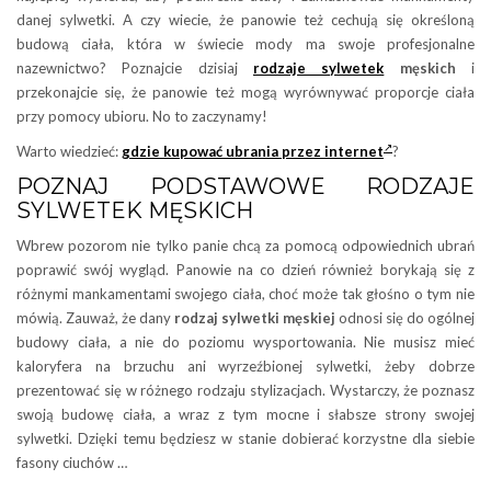
danej sylwetki. A czy wiecie, że panowie też cechują się określoną
budową ciała, która w świecie mody ma swoje profesjonalne
nazewnictwo? Poznajcie dzisiaj
rodzaje sylwetek
męskich
i
przekonajcie się, że panowie też mogą wyrównywać proporcje ciała
przy pomocy ubioru. No to zaczynamy!
Warto wiedzieć:
gdzie kupować ubrania przez internet
?
POZNAJ PODSTAWOWE RODZAJE
SYLWETEK MĘSKICH
Wbrew pozorom nie tylko panie chcą za pomocą odpowiednich ubrań
poprawić swój wygląd. Panowie na co dzień również borykają się z
różnymi mankamentami swojego ciała, choć może tak głośno o tym nie
mówią. Zauważ, że dany
rodzaj sylwetki męskiej
odnosi się do ogólnej
budowy ciała, a nie do poziomu wysportowania. Nie musisz mieć
kaloryfera na brzuchu ani wyrzeźbionej sylwetki, żeby dobrze
prezentować się w różnego rodzaju stylizacjach. Wystarczy, że poznasz
swoją budowę ciała, a wraz z tym mocne i słabsze strony swojej
sylwetki. Dzięki temu będziesz w stanie dobierać korzystne dla siebie
fasony ciuchów …