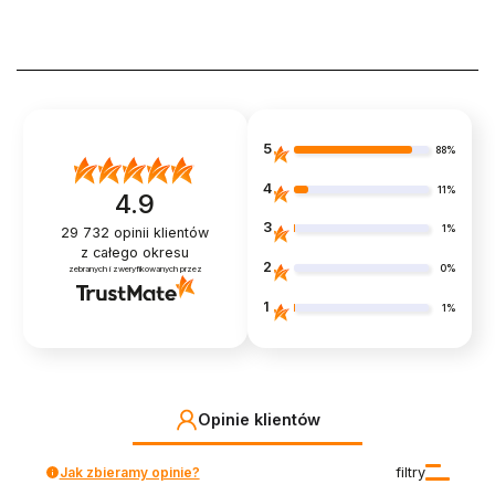
5
88%
4
11%
4.9
3
1%
29 732
opinii klientów
z całego okresu
2
0%
zebranych i zweryfikowanych przez
1
1%
Opinie klientów
Jak zbieramy opinie?
filtry