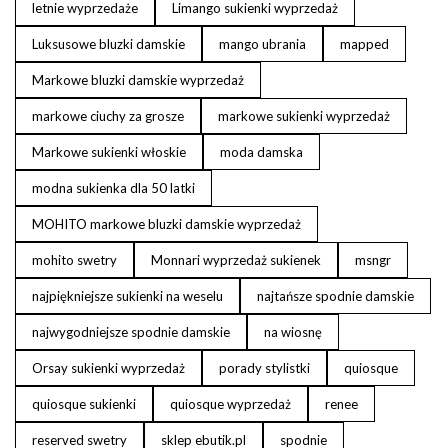
letnie wyprzedaże
Limango sukienki wyprzedaż
Luksusowe bluzki damskie
mango ubrania
mapped
Markowe bluzki damskie wyprzedaż
markowe ciuchy za grosze
markowe sukienki wyprzedaż
Markowe sukienki włoskie
moda damska
modna sukienka dla 50 latki
MOHITO markowe bluzki damskie wyprzedaż
mohito swetry
Monnari wyprzedaż sukienek
msngr
najpiękniejsze sukienki na weselu
najtańsze spodnie damskie
najwygodniejsze spodnie damskie
na wiosnę
Orsay sukienki wyprzedaż
porady stylistki
quiosque
quiosque sukienki
quiosque wyprzedaż
renee
reserved swetry
sklep ebutik.pl
spodnie