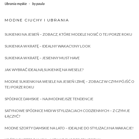
Ubrania męskie
-
by
paula
MODNE CIUCHY I UBRANIA
SUKIENKI NA JESIEŃ – ZOBACZ, KTÓRE MODELE NOSIĆ O TEJ PORZE ROKU
SUKIENKA W KRATĘ – IDEALNY WAKACYJNY LOOK
SUKIENKA W KRATĘ – JESIENNY MUST HAVE
JAK WYBRAĆ IDEALNĄ SUKIENKĘ NA WESELE?
MODNE SUKIENKI NA WESELE NA JESIEŃ I ZIMĘ – ZOBACZ W CZYM PÓJŚĆ O
TEJ PORZE ROKU
SPÓDNICE DAMSKIE – NAJMODNIEJSZE TENDENCJE
SATYNOWE SPÓDNICE MIDI W STYLIZACJACH CODZIENNYCH – Z CZYM JE
ŁĄCZYĆ?
MODNE SZORTY DAMSKIE NA LATO – IDEALNE DO STYLIZACJI NA WAKACJE!