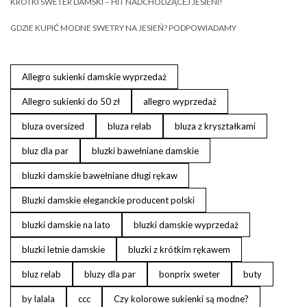
KRÓTKI SWETER DAMSKI – HIT NADCHODZĄCEJ JESIENI!
GDZIE KUPIĆ MODNE SWETRY NA JESIEŃ? PODPOWIADAMY
Allegro sukienki damskie wyprzedaż
Allegro sukienki do 50 zł
allegro wyprzedaż
bluza oversized
bluza relab
bluza z kryształkami
bluz dla par
bluzki bawełniane damskie
bluzki damskie bawełniane długi rękaw
Bluzki damskie eleganckie producent polski
bluzki damskie na lato
bluzki damskie wyprzedaż
bluzki letnie damskie
bluzki z krótkim rękawem
bluz relab
bluzy dla par
bonprix sweter
buty
by lalala
ccc
Czy kolorowe sukienki są modne?