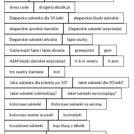
dress code
drogeria ebutik.pl
Elegancka sukienka dla 50 latki
eleganckie bluzki damskie
eleganckie spodnie damskie
Eleganckie sukienki wyprzedaż
Eleganckie sukienki włoskie
fajne ciuchy
Gdzie kupić fajne i tanie ubrania
greenpoint
gym
H&M bluzki damskie wyprzedaż
h & m swetry
h anm
hm swetry damskie
inst
Jaka sukienka dla kobiety po 50?
Jakie sukienki dla 30 latki?
Jakie sukienki odmładzają?
Jakie sukienki wyszczuplają?
kolorowe sukienki
Kolorowe sukienki na wiosnę
kolorowy sweter w paski
kosmetyki
koszulowe sukienki
kup bluzę z eButik