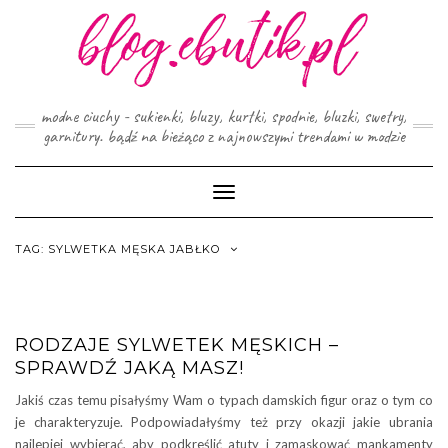
Skip
to
content
modne ciuchy - sukienki, bluzy, kurtki, spodnie, bluzki, swetry,
garnitury. bądź na bieżąco z najnowszymi trendami w modzie
Toggle
Navigation
TAG:
SYLWETKA MĘSKA JABŁKO
RODZAJE SYLWETEK MĘSKICH –
SPRAWDŹ JAKĄ MASZ!
Jakiś czas temu pisałyśmy Wam o typach damskich figur oraz o tym co
je charakteryzuje. Podpowiadałyśmy też przy okazji jakie ubrania
najlepiej wybierać, aby podkreślić atuty i zamaskować mankamenty