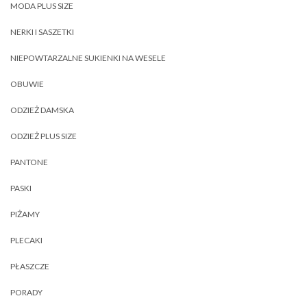
MODA PLUS SIZE
NERKI I SASZETKI
NIEPOWTARZALNE SUKIENKI NA WESELE
OBUWIE
ODZIEŻ DAMSKA
ODZIEŻ PLUS SIZE
PANTONE
PASKI
PIŻAMY
PLECAKI
PŁASZCZE
PORADY