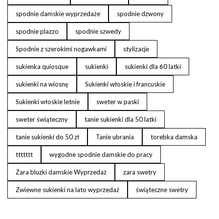
spodnie damskie wyprzedaże
spodnie dzwony
spodnie plazzo
spodnie szwedy
Spodnie z szerokimi nogawkami
stylizacje
sukienka quiosque
sukienki
sukienki dla 60 latki
sukienki na wiosnę
Sukienki włoskie i francuskie
Sukienki włoskie letnie
sweter w paski
sweter świąteczny
tanie sukienki dla 50 latki
tanie sukienki do 50 zł
Tanie ubrania
torebka damska
ttttttt
wygodne spodnie damskie do pracy
Zara bluzki damskie Wyprzedaż
zara swetry
Zwiewne sukienki na lato wyprzedaż
świąteczne swetry