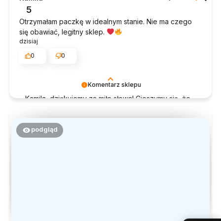
możemy zapewnić odpowiednią obsługę tak
5
świetnym klientom. Dziękujemy raz jeszcze!
Otrzymałam paczkę w idealnym stanie. Nie ma czego
się obawiać, legitny sklep.
dzisiaj
0
0
Komentarz sklepu
Kamila, dziękujemy za miłe słowa! Cieszymy się, że
zakup przeszedł bezproblemowo, oraz, że
możemy zapewnić odpowiednią obsługę tak
świetnym klientom. Dziękujemy raz jeszcze!
podgląd