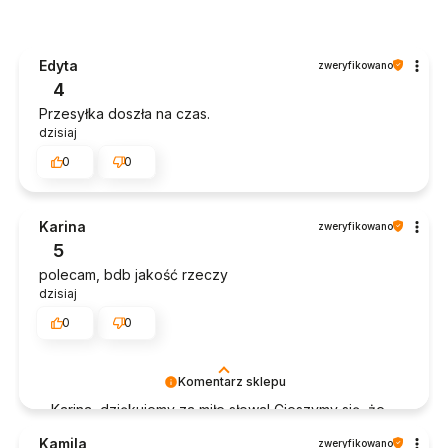
Edyta
zweryfikowano
4
Przesyłka doszła na czas.
dzisiaj
0
0
Karina
zweryfikowano
5
polecam, bdb jakość rzeczy
dzisiaj
0
0
Komentarz sklepu
Karina, dziękujemy za miłe słowa! Cieszymy się, że
zakup przeszedł bezproblemowo, oraz, że
Kamila
zweryfikowano