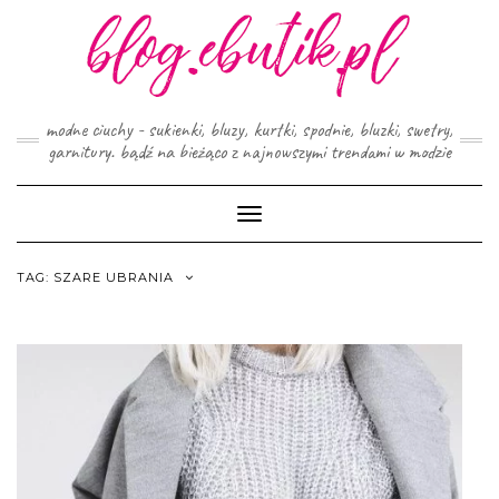
Skip
to
content
modne ciuchy - sukienki, bluzy, kurtki, spodnie, bluzki, swetry,
garnitury. bądź na bieżąco z najnowszymi trendami w modzie
Toggle
Navigation
TAG:
SZARE UBRANIA