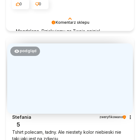
0
0
Komentarz sklepu
Magdalena, Dziękujemy za Twoją opinię!
Doceniamy czas poświęcony na podzielenie się z
nami Twoim doświadczeniem. Jesteśmy szczęśliwi,
że mamy takich klientów. Z pozdrowieniami, obsługa
podgląd
sklepu.
Stefania
zweryfikowano
5
Tshirt polecam, ładny. Ale niestety kolor niebieski nie
taki jaki jest na zdjęciu