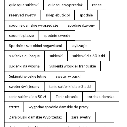
quiosque sukienki
quiosque wyprzedaż
renee
reserved swetry
sklep ebutik.pl
spodnie
spodnie damskie wyprzedaże
spodnie dzwony
spodnie plazzo
spodnie szwedy
Spodnie z szerokimi nogawkami
stylizacje
sukienka quiosque
sukienki
sukienki dla 60 latki
sukienki na wiosnę
Sukienki włoskie i francuskie
Sukienki włoskie letnie
sweter w paski
sweter świąteczny
tanie sukienki dla 50 latki
tanie sukienki do 50 zł
Tanie ubrania
torebka damska
ttttttt
wygodne spodnie damskie do pracy
Zara bluzki damskie Wyprzedaż
zara swetry