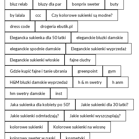
bluz relab
bluzy dla par
bonprix sweter
buty
by lalala
ccc
Czy kolorowe sukienki są modne?
dress code
drogeria ebutik.pl
Elegancka sukienka dla 50 latki
eleganckie bluzki damskie
eleganckie spodnie damskie
Eleganckie sukienki wyprzedaż
Eleganckie sukienki włoskie
fajne ciuchy
Gdzie kupić fajne i tanie ubrania
greenpoint
gym
H&M bluzki damskie wyprzedaż
h & m swetry
h anm
hm swetry damskie
inst
Jaka sukienka dla kobiety po 50?
Jakie sukienki dla 30 latki?
Jakie sukienki odmładzają?
Jakie sukienki wyszczuplają?
kolorowe sukienki
Kolorowe sukienki na wiosnę
kolorowy sweter w paski
kosmetyki