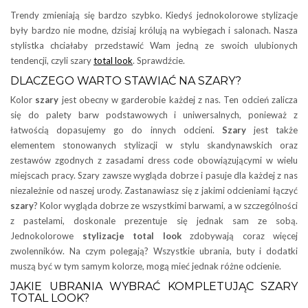
Trendy zmieniają się bardzo szybko. Kiedyś jednokolorowe stylizacje
były bardzo nie modne, dzisiaj królują na wybiegach i salonach. Nasza
stylistka chciałaby przedstawić Wam jedną ze swoich ulubionych
tendencji, czyli szary
total look
. Sprawdźcie.
DLACZEGO WARTO STAWIAĆ NA SZARY?
Kolor
szary
jest obecny w garderobie każdej z nas. Ten odcień zalicza
się do palety barw podstawowych i uniwersalnych, ponieważ z
łatwością dopasujemy go do innych odcieni.
Szary
jest także
elementem stonowanych stylizacji w stylu skandynawskich oraz
zestawów zgodnych z zasadami dress code obowiązującymi w wielu
miejscach pracy. Szary zawsze wygląda dobrze i pasuje dla każdej z nas
niezależnie od naszej urody. Zastanawiasz się z jakimi odcieniami łączyć
szary
? Kolor wygląda dobrze ze wszystkimi barwami, a w szczególności
z pastelami, doskonale prezentuje się jednak sam ze sobą.
Jednokolorowe
stylizacje total look
zdobywają coraz więcej
zwolenników. Na czym polegają? Wszystkie ubrania, buty i dodatki
muszą być w tym samym kolorze, mogą mieć jednak różne odcienie.
JAKIE UBRANIA WYBRAĆ KOMPLETUJĄC SZARY
TOTAL LOOK?