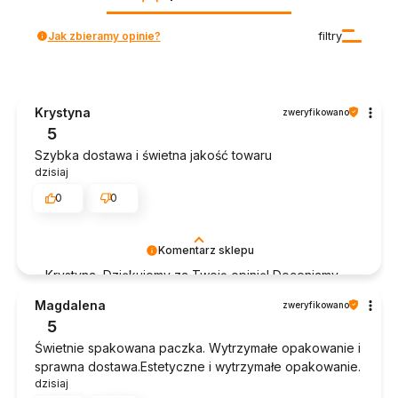
Jak zbieramy opinie?
filtry
Krystyna
zweryfikowano
5
Szybka dostawa i świetna jakość towaru
dzisiaj
0
0
Komentarz sklepu
Krystyna, Dziękujemy za Twoją opinię! Doceniamy
czas poświęcony na podzielenie się z nami Twoim
Magdalena
zweryfikowano
doświadczeniem. Jesteśmy szczęśliwi, że mamy
5
takich klientów. Z pozdrowieniami, obsługa sklepu.
Świetnie spakowana paczka. Wytrzymałe opakowanie i
sprawna dostawa.Estetyczne i wytrzymałe opakowanie.
dzisiaj