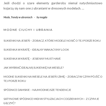
Jeśli chodzi o szare elementy garderoby niemal natychmiastowo
kojarzą się nam one z ubraniami w dresowych modelach. …
Moda
,
Trendy w ubraniach
-
by
magda
MODNE CIUCHY I UBRANIA
SUKIENKI NA JESIEŃ – ZOBACZ, KTÓRE MODELE NOSIĆ O TEJ PORZE ROKU
SUKIENKA W KRATĘ – IDEALNY WAKACYJNY LOOK
SUKIENKA W KRATĘ – JESIENNY MUST HAVE
JAK WYBRAĆ IDEALNĄ SUKIENKĘ NA WESELE?
MODNE SUKIENKI NA WESELE NA JESIEŃ I ZIMĘ – ZOBACZ W CZYM PÓJŚĆ O
TEJ PORZE ROKU
SPÓDNICE DAMSKIE – NAJMODNIEJSZE TENDENCJE
SATYNOWE SPÓDNICE MIDI W STYLIZACJACH CODZIENNYCH – Z CZYM JE
ŁĄCZYĆ?