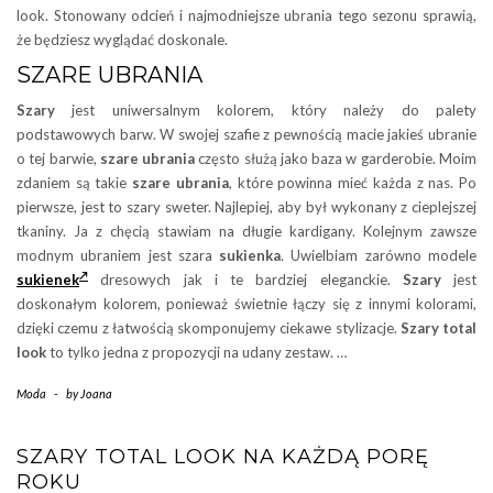
look. Stonowany odcień i najmodniejsze ubrania tego sezonu sprawią,
że będziesz wyglądać doskonale.
SZARE UBRANIA
Szary
jest uniwersalnym kolorem, który należy do palety
podstawowych barw. W swojej szafie z pewnością macie jakieś ubranie
o tej barwie,
szare ubrania
często służą jako baza w garderobie. Moim
zdaniem są takie
szare ubrania
, które powinna mieć każda z nas. Po
pierwsze, jest to szary sweter. Najlepiej, aby był wykonany z cieplejszej
tkaniny. Ja z chęcią stawiam na długie kardigany. Kolejnym zawsze
modnym ubraniem jest szara
sukienka
. Uwielbiam zarówno modele
sukienek
dresowych jak i te bardziej eleganckie.
Szary
jest
doskonałym kolorem, ponieważ świetnie łączy się z innymi kolorami,
dzięki czemu z łatwością skomponujemy ciekawe stylizacje.
Szary total
look
to tylko jedna z propozycji na udany zestaw. …
Moda
-
by
Joana
SZARY TOTAL LOOK NA KAŻDĄ PORĘ
ROKU