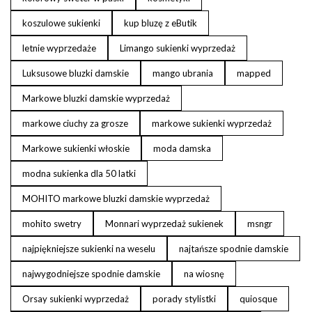
koszulowe sukienki
kup bluzę z eButik
letnie wyprzedaże
Limango sukienki wyprzedaż
Luksusowe bluzki damskie
mango ubrania
mapped
Markowe bluzki damskie wyprzedaż
markowe ciuchy za grosze
markowe sukienki wyprzedaż
Markowe sukienki włoskie
moda damska
modna sukienka dla 50 latki
MOHITO markowe bluzki damskie wyprzedaż
mohito swetry
Monnari wyprzedaż sukienek
msngr
najpiękniejsze sukienki na weselu
najtańsze spodnie damskie
najwygodniejsze spodnie damskie
na wiosnę
Orsay sukienki wyprzedaż
porady stylistki
quiosque