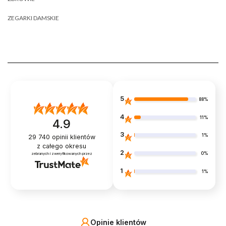
ZEGARKI DAMSKIE
5
88%
4
11%
4.9
3
1%
29 740
opinii klientów
z całego okresu
2
0%
zebranych i zweryfikowanych przez
1
1%
Opinie klientów