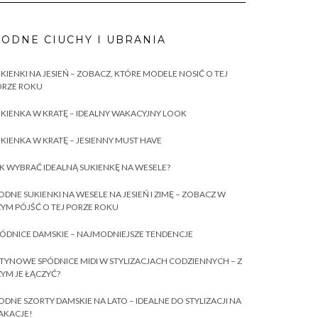
ODNE CIUCHY I UBRANIA
KIENKI NA JESIEŃ – ZOBACZ, KTÓRE MODELE NOSIĆ O TEJ
ORZE ROKU
KIENKA W KRATĘ – IDEALNY WAKACYJNY LOOK
KIENKA W KRATĘ – JESIENNY MUST HAVE
K WYBRAĆ IDEALNĄ SUKIENKĘ NA WESELE?
DNE SUKIENKI NA WESELE NA JESIEŃ I ZIMĘ – ZOBACZ W
YM PÓJŚĆ O TEJ PORZE ROKU
ÓDNICE DAMSKIE – NAJMODNIEJSZE TENDENCJE
TYNOWE SPÓDNICE MIDI W STYLIZACJACH CODZIENNYCH – Z
YM JE ŁĄCZYĆ?
DNE SZORTY DAMSKIE NA LATO – IDEALNE DO STYLIZACJI NA
AKACJE!