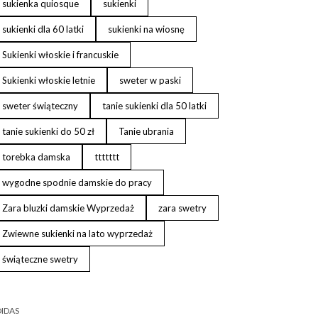
sukienka quiosque
sukienki
sukienki dla 60 latki
sukienki na wiosnę
Sukienki włoskie i francuskie
Sukienki włoskie letnie
sweter w paski
sweter świąteczny
tanie sukienki dla 50 latki
tanie sukienki do 50 zł
Tanie ubrania
torebka damska
ttttttt
wygodne spodnie damskie do pracy
Zara bluzki damskie Wyprzedaż
zara swetry
Zwiewne sukienki na lato wyprzedaż
świąteczne swetry
IDAS