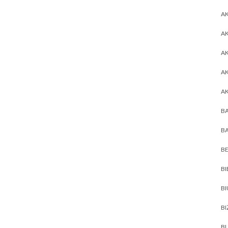
AK
AK
A
A
A
BA
BA
BE
BI
B
BI
BL