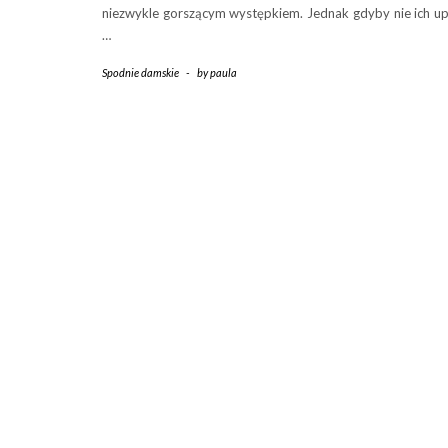
niezwykle gorszącym występkiem. Jednak gdyby nie ich u
…
Spodnie damskie
-
by
paula