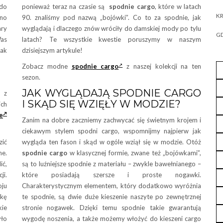
 do
ponieważ teraz na czasie są
spodnie cargo
, które w latach
KR
no
90. znaliśmy pod nazwą „bojówki”. Co to za spodnie, jak
ary
wyglądają i dlaczego znów wróciły do damskiej mody po tylu
GD
as
latach? Te wszystkie kwestie poruszymy w naszym
jak
dzisiejszym artykule!
Zobacz modne
spodnie cargo
z naszej kolekcji na ten
sezon.
JAK WYGLĄDAJĄ SPODNIE CARGO
i z
I SKĄD SIĘ WZIĘŁY W MODZIE?
ich
e
Zanim na dobre zaczniemy zachwycać się świetnym krojem i
ciekawym stylem spodni cargo, wspomnijmy najpierw jak
zić
wygląda ten fason i skąd w ogóle wziął się w modzie. Otóż
ne.
spodnie cargo
w klasycznej formie, zwane też „bojówkami”,
ić,
są to luźniejsze spodnie z materiału – zwykle bawełnianego –
ji.
które posiadają szersze i proste nogawki.
oju
Charakterystycznym elementem, który dodatkowo wyróżnia
kę
te spodnie, są dwie duże kieszenie naszyte po zewnętrznej
kie
stronie nogawek. Dzięki temu spodnie takie gwarantują
yło
wygodę noszenia, a także możemy włożyć do kieszeni cargo