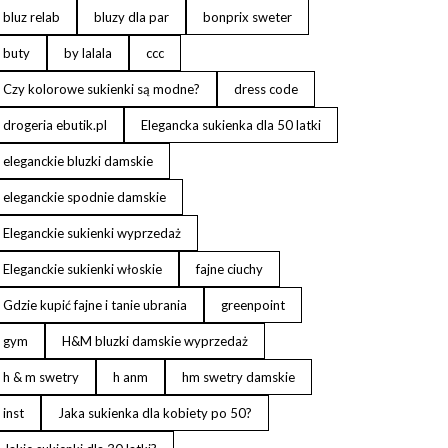
bluz relab
bluzy dla par
bonprix sweter
buty
by lalala
ccc
Czy kolorowe sukienki są modne?
dress code
drogeria ebutik.pl
Elegancka sukienka dla 50 latki
eleganckie bluzki damskie
eleganckie spodnie damskie
Eleganckie sukienki wyprzedaż
Eleganckie sukienki włoskie
fajne ciuchy
Gdzie kupić fajne i tanie ubrania
greenpoint
gym
H&M bluzki damskie wyprzedaż
h & m swetry
h anm
hm swetry damskie
inst
Jaka sukienka dla kobiety po 50?