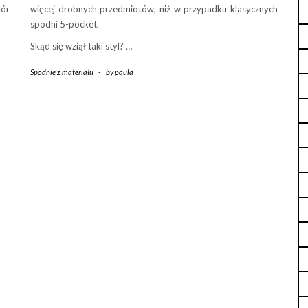
pór
więcej drobnych przedmiotów, niż w przypadku klasycznych
spodni 5-pocket.
Skąd się wziął taki styl? …
Spodnie z materiału
-
by
paula