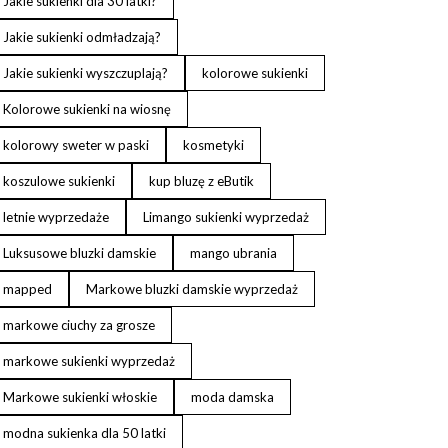
Jakie sukienki dla 30 latki?
Jakie sukienki odmładzają?
Jakie sukienki wyszczuplają?
kolorowe sukienki
Kolorowe sukienki na wiosnę
kolorowy sweter w paski
kosmetyki
koszulowe sukienki
kup bluzę z eButik
letnie wyprzedaże
Limango sukienki wyprzedaż
Luksusowe bluzki damskie
mango ubrania
mapped
Markowe bluzki damskie wyprzedaż
markowe ciuchy za grosze
markowe sukienki wyprzedaż
Markowe sukienki włoskie
moda damska
modna sukienka dla 50 latki