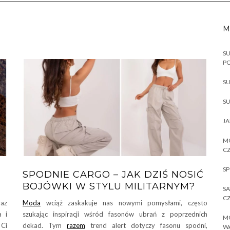
M
SU
P
SU
SU
JA
MO
CZ
SP
SPODNIE CARGO – JAK DZIŚ NOSIĆ
BOJÓWKI W STYLU MILITARNYM?
SA
CZ
raz
Moda
wciąż zaskakuje nas nowymi pomysłami, często
a i
szukając inspiracji wśród fasonów ubrań z poprzednich
MO
 Ci
dekad. Tym
razem
trend alert dotyczy fasonu spodni,
W