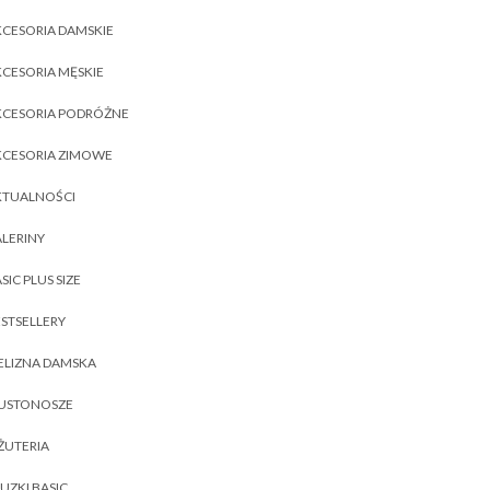
CESORIA DAMSKIE
CESORIA MĘSKIE
KCESORIA PODRÓŻNE
KCESORIA ZIMOWE
KTUALNOŚCI
LERINY
SIC PLUS SIZE
STSELLERY
ELIZNA DAMSKA
IUSTONOSZE
ŻUTERIA
UZKI BASIC