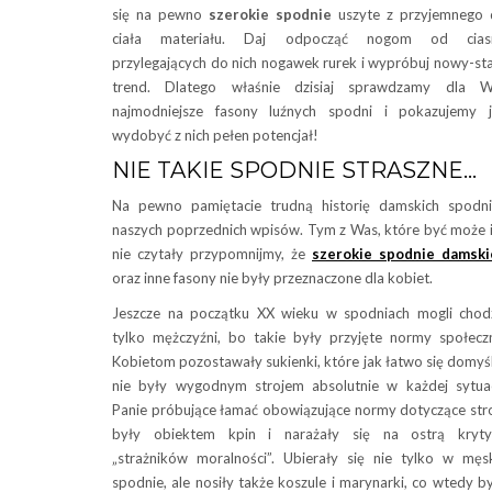
się na pewno
szerokie spodnie
uszyte z przyjemnego
ciała materiału. Daj odpocząć nogom od cias
przylegających do nich nogawek rurek i wypróbuj nowy-st
trend. Dlatego właśnie dzisiaj sprawdzamy dla W
najmodniejsze fasony luźnych spodni i pokazujemy 
wydobyć z nich pełen potencjał!
NIE TAKIE SPODNIE STRASZNE…
Na pewno pamiętacie trudną historię damskich spodn
naszych poprzednich wpisów. Tym z Was, które być może 
nie czytały przypomnijmy, że
szerokie spodnie damski
oraz inne fasony nie były przeznaczone dla kobiet.
Jeszcze na początku XX wieku w spodniach mogli chod
tylko mężczyźni, bo takie były przyjęte normy społecz
Kobietom pozostawały sukienki, które jak łatwo się domyśl
nie były wygodnym strojem absolutnie w każdej sytuac
Panie próbujące łamać obowiązujące normy dotyczące str
były obiektem kpin i narażały się na ostrą kryty
„strażników moralności”. Ubierały się nie tylko w męs
spodnie, ale nosiły także koszule i marynarki, co wtedy b