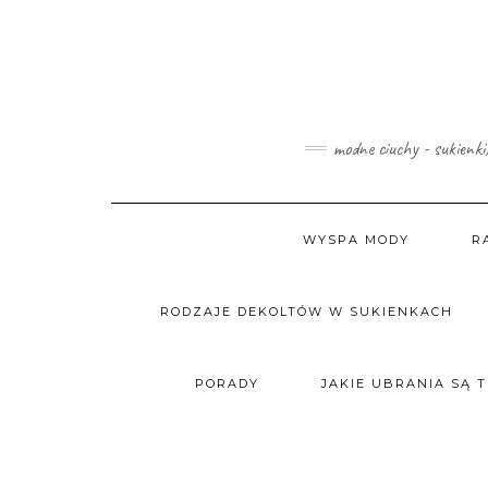
Skip
to
content
modne ciuchy - sukienki
WYSPA MODY
R
RODZAJE DEKOLTÓW W SUKIENKACH
PORADY
JAKIE UBRANIA SĄ 