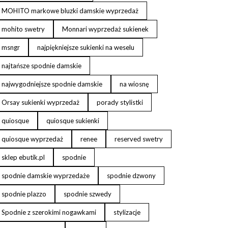
MOHITO markowe bluzki damskie wyprzedaż
mohito swetry
Monnari wyprzedaż sukienek
msngr
najpiękniejsze sukienki na weselu
najtańsze spodnie damskie
najwygodniejsze spodnie damskie
na wiosnę
Orsay sukienki wyprzedaż
porady stylistki
quiosque
quiosque sukienki
quiosque wyprzedaż
renee
reserved swetry
sklep ebutik.pl
spodnie
spodnie damskie wyprzedaże
spodnie dzwony
spodnie plazzo
spodnie szwedy
Spodnie z szerokimi nogawkami
stylizacje