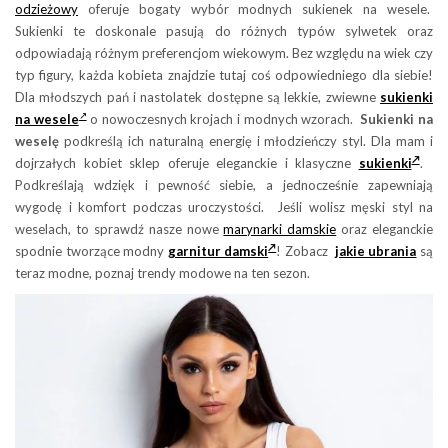
odzieżowy
oferuje bogaty wybór modnych sukienek na wesele.
Sukienki te doskonale pasują do różnych typów sylwetek oraz
odpowiadają różnym preferencjom wiekowym. Bez względu na wiek czy
typ figury, każda kobieta znajdzie tutaj coś odpowiedniego dla siebie!
Dla młodszych pań i nastolatek dostępne są lekkie, zwiewne
sukienki
na wesele
o nowoczesnych krojach i modnych wzorach.
Sukienki na
weselę
podkreślą ich naturalną energię i młodzieńczy styl. Dla mam i
dojrzałych kobiet sklep oferuje eleganckie i klasyczne
sukienki
.
Podkreślają wdzięk i pewność siebie, a jednocześnie zapewniają
wygodę i komfort podczas uroczystości. Jeśli wolisz męski styl na
weselach, to sprawdź nasze nowe
marynarki damskie
oraz eleganckie
spodnie tworzące modny
garnitur damski
! Zobacz
jakie ubrania
są
teraz modne, poznaj trendy modowe na ten sezon.