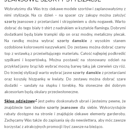
Wybrałyśmy dla Was trzy ciekawe modele szortów i zaplanowałyśmy z
nimi stylizacje. Na co dzień – na spacer czy zakupy można założyć
szorty
jeansowe z przetarciami i strzępieniem u dołu nogawek. Warto
dobrać do tego biały t-shirt z nadrukiem w kształcie flaminga. Dobrymi
dodatkami będą białe trampki slip on oraz modny, metaliczny plecak.
Na randkę można wybrać
szorty damskie
z wysokim stanem
ozdobione kolorowymi naszywkami. Do zestawu można dobrać czarny
top z wstawką z prześwitującego materiału. Całość najlepiej podkreślić
szpilkami i kopertówką. Można postawić na stonowany odcień na
przykład jasny brąz lub wybrać mocną barwę taką jak czerwień czy róż.
Do trzeciej stylizacji warto wybrać jasne
szorty
damskie
z przetarciami
oraz koszulę hiszpankę w kwiaty. Do zestawu można dobrać szare
dodatki – sandały na słupku i torebkę. Na słoneczne dni dobrym
akcesorium będą okulary przeciwsłoneczne.
Sklep odzieżowy
jest pełny doskonałych ubrań i jesteśmy pewne, że
znajdziecie tam idealne
szorty jeansowe
dla siebie. Wykorzystujcie
rabaty dostępne na stronie i znajdujcie ciekawe elementy garderoby.
Zachęcamy Was także do zapisania się do newslettera, aby móc zawsze
korzystać z atrakcyjnych promocji i być zawsze na bieżąco.