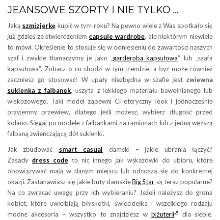
JEANSOWE SZORTY I NIE TYLKO …
Jaką
szmizjerkę
kupić w tym roku? Na pewno wiele z Was spotkało się
już gdzieś ze stwierdzeniem
capsule wardrobe
, ale niektórym niewiele
to mówi. Określenie to stosuje się w odniesieniu do zawartości naszych
szaf i zwykle tłumaczymy je jako „
garderoba kapsułowa
” lub „szafa
kapsułowa”. Zobacz o co chodzi w tym trendzie, a być może również
zaczniesz go stosować! W upały niezbędna w szafie jest
zwiewna
sukienka z falbanek
, uszyta z lekkiego materiału bawełnianego lub
wiskozowego. Taki model zapewni Ci eteryczny look i jednocześnie
przyjemny przewiew, dlatego jeśli możesz, wybierz długość przed
kolano. Sięgaj po modele z falbankami na ramionach lub z jedną węższą
falbaną zwieńczającą dół sukienki.
Jak zbudować
smart casual
damski – jakie ubrania łączyć?
Zasady
dress code
to nic innego jak wskazówki do ubioru, które
obowiązywać mają w danym miejscu lub odnoszą się do konkretnej
okazji. Zastanawiasz się jakie buty damskie
Big Star
są teraz popularne?
Na co zwracać uwagę przy ich wybieraniu? Jeżeli należysz do grona
kobiet, które uwielbiają błyskotki, świecidełka i wszelkiego rodzaju
modne akcesoria – wszystko to znajdziesz w
biżuterii
dla siebie.