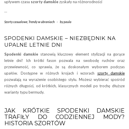
upływem czasu
szorty damskie
zyskały na różnorodności
…
Szorty casualowe
,
Trendy w ubraniach
-
by
paula
SPODENKI DAMSKIE – NIEZBĘDNIK NA
UPALNE LETNIE DNI
Spodenki damskie
stanowią kluczowy element stylizacji na gorące
letnie dni! Ich krótki fason pozwala na swobodę ruchów oraz
przewiewność, co sprawia, że są doskonałym wyborem podczas
upałów. Dostępne w różnych krojach i wzorach
szorty damskie
pozwalają na wyrażenie osobistego stylu. Możesz wybierać spośród
różnych długości, od krótkich, klasycznych modeli po trochę dłuższe
warianty typu bermudy.
JAK KRÓTKIE SPODENKI DAMSKIE
TRAFIŁY DO CODZIENNEJ MODY?
HISTORIA SZORTÓW