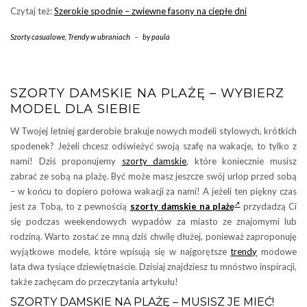
Czytaj też:
Szerokie spodnie – zwiewne fasony na ciepłe dni
Szorty casualowe
,
Trendy w ubraniach
-
by
paula
SZORTY DAMSKIE NA PLAŻĘ – WYBIERZ
MODEL DLA SIEBIE
W Twojej letniej garderobie brakuje nowych modeli stylowych, krótkich
spodenek? Jeżeli chcesz odświeżyć swoją szafę na wakacje, to tylko z
nami! Dziś proponujemy
szorty damskie
, które koniecznie musisz
zabrać ze sobą na plażę. Być może masz jeszcze swój urlop przed sobą
– w końcu to dopiero połowa wakacji za nami! A jeżeli ten piękny czas
jest za Tobą, to z pewnością
szorty damskie na plażę
przydadzą Ci
się podczas weekendowych wypadów za miasto ze znajomymi lub
rodziną. Warto zostać ze mną dziś chwilę dłużej, ponieważ zaproponuję
wyjątkowe modele, które wpisują się w najgorętsze
trendy
modowe
lata dwa tysiące dziewiętnaście. Dzisiaj znajdziesz tu mnóstwo inspiracji,
także zachęcam do przeczytania artykułu!
SZORTY DAMSKIE NA PLAŻĘ – MUSISZ JE MIEĆ!