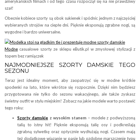
amerykańskich filmach i od tego czasu rozpoczął się na nie prawdziwy
szał!
Obecnie kobiece szorty są obok sukienek i spódnic jednym z najczęściej
wybieranych strojów na ciepłe dni. Pięknie eksponują zgrabne nogi, są
wygodne i bardzo uniwersalne.
Modne
casualowe szorty ze sklepu eButik.pl w zmysłowej stylizacji z
topem bez ramiączek
NAJMODNIEJSZE SZORTY DAMSKIE TEGO
SEZONU
Teraz jest idealny moment, aby zaopatrzyć się w modne krótkie
spodenki na lato, które wkrótce się rozpocznie. Dzięki nim będziesz
przygotowana nie tylko do sezonu wakacyjnego, ale także zyskasz
świetny outfit w stylu miejskim! Zobacz na jakie modele warto postawić
tego roku:
Szorty damskie
z wysokim stanem
– modele z podwyższoną
talią to istny hit! Pięknie eksponują talię osy i podkreślają
zgrabną sylwetkę oraz optycznie wydłużają nogi. Czasem mają
też dodatkowe wiązanie w pasie lub ozdobne marszczenie typu