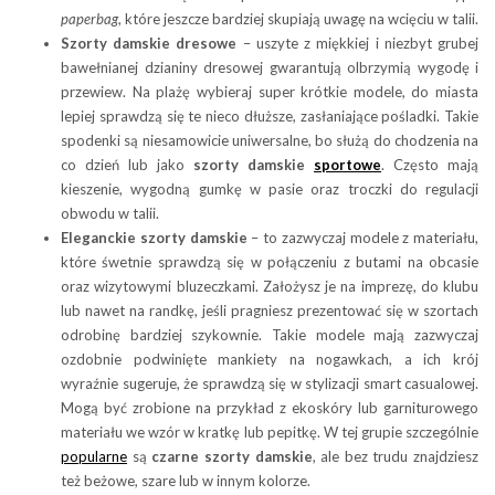
paperbag
, które jeszcze bardziej skupiają uwagę na wcięciu w talii.
Szorty damskie dresowe
– uszyte z miękkiej i niezbyt grubej
bawełnianej dzianiny dresowej gwarantują olbrzymią wygodę i
przewiew. Na plażę wybieraj super krótkie modele, do miasta
lepiej sprawdzą się te nieco dłuższe, zasłaniające pośladki. Takie
spodenki są niesamowicie uniwersalne, bo służą do chodzenia na
co dzień lub jako
szorty damskie
sportowe
. Często mają
kieszenie, wygodną gumkę w pasie oraz troczki do regulacji
obwodu w talii.
Eleganckie szorty damskie
– to zazwyczaj modele z materiału,
które śwetnie sprawdzą się w połączeniu z butami na obcasie
oraz wizytowymi bluzeczkami. Założysz je na imprezę, do klubu
lub nawet na randkę, jeśli pragniesz prezentować się w szortach
odrobinę bardziej szykownie. Takie modele mają zazwyczaj
ozdobnie podwinięte mankiety na nogawkach, a ich krój
wyraźnie sugeruje, że sprawdzą się w stylizacji smart casualowej.
Mogą być zrobione na przykład z ekoskóry lub garniturowego
materiału we wzór w kratkę lub pepitkę. W tej grupie szczególnie
popularne
są
czarne szorty damskie
, ale bez trudu znajdziesz
też beżowe, szare lub w innym kolorze.