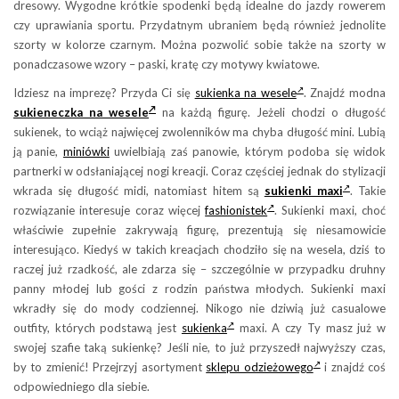
dresowy. Wygodne krótkie spodenki będą idealne do jazdy rowerem
czy uprawiania sportu. Przydatnym ubraniem będą również jednolite
szorty w kolorze czarnym. Można pozwolić sobie także na szorty w
ponadczasowe wzory – paski, kratę czy motywy kwiatowe.
Idziesz na imprezę? Przyda Ci się
sukienka na wesele
. Znajdź modna
sukieneczka na wesele
na każdą figurę. Jeżeli chodzi o długość
sukienek, to wciąż najwięcej zwolenników ma chyba długość mini. Lubią
ją panie,
miniówki
uwielbiają zaś panowie, którym podoba się widok
partnerki w odsłaniającej nogi kreacji. Coraz częściej jednak do stylizacji
wkrada się długość midi, natomiast hitem są
sukienki maxi
. Takie
rozwiązanie interesuje coraz więcej
fashionistek
. Sukienki maxi, choć
właściwie zupełnie zakrywają figurę, prezentują się niesamowicie
interesująco. Kiedyś w takich kreacjach chodziło się na wesela, dziś to
raczej już rzadkość, ale zdarza się – szczególnie w przypadku druhny
panny młodej lub gości z rodzin państwa młodych. Sukienki maxi
wkradły się do mody codziennej. Nikogo nie dziwią już casualowe
outfity, których podstawą jest
sukienka
maxi. A czy Ty masz już w
swojej szafie taką sukienkę? Jeśli nie, to już przyszedł najwyższy czas,
by to zmienić! Przejrzyj asortyment
sklepu odzieżowego
i znajdź coś
odpowiedniego dla siebie.