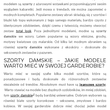
modelem są
szorty
z ażurowymi wstawkami przypominającymi swoim
wyglądem kabaretki. Jeśli mowa o trendach, nie można zapomnieć o
modnych kompletach. Popularne zestawy ubrań składają się z szortów i
bluzki lub topu wykonanym z tego samego materiału, bardzo często z
identycznym zdobieniem, dzięki czemu z łatwością możemy stworzyć
zestaw
total look
. Poza jednolitymi modelami, modne są
szorty
damskie
we wzory. Latem popularne są wzory etniczne, grochy,
motywy kwiatowe czy malarskie. Od kilku lat modnym ubraniem są
również
szorty damskie
wykonane z ekoskóry – doskonałe do
seksownych zestawów z pazurem.
SZORTY DAMSKIE – JAKIE MODELE
WARTO MIEĆ W SWOJEJ GARDEROBIE?
Warto mieć w swojej szafie kilka modeli szortów, które są
ponadczasowe i będą doskonałe do różnorodnych zestawów
niezależnie od trendów. Absolutnym must have są
jeansowe szorty
.
Warto stawiać na modele bez zbędnych ozdobników, im mniej zdobień,
tym
szorty damskie
będą bardziej uniwersalne. Dobrym wyborem są
również białe szorty koronkowe – seksowne, zmysłowe i bardzo
kobiece. W swojej garderobie dobrze mieć chociaż jeden model