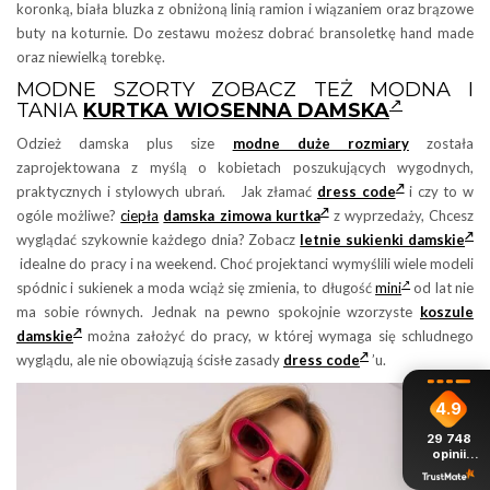
koronką, biała bluzka z obniżoną linią ramion i wiązaniem oraz brązowe
buty na koturnie. Do zestawu możesz dobrać bransoletkę hand made
oraz niewielką torebkę.
MODNE SZORTY ZOBACZ TEŻ MODNA I
TANIA
KURTKA WIOSENNA DAMSKA
Odzież damska plus size
modne duże rozmiary
została
zaprojektowana z myślą o kobietach poszukujących wygodnych,
praktycznych i stylowych ubrań. Jak złamać
dress code
i czy to w
ogóle możliwe?
ciepła
damska zimowa kurtka
z wyprzedaży, Chcesz
wyglądać szykownie każdego dnia? Zobacz
letnie sukienki damskie
idealne do pracy i na weekend. Choć projektanci wymyślili wiele modeli
spódnic i sukienek a moda wciąż się zmienia, to długość
mini
od lat nie
ma sobie równych. Jednak na pewno spokojnie wzorzyste
koszule
damskie
można założyć do pracy, w której wymaga się schludnego
wyglądu, ale nie obowiązują ścisłe zasady
dress code
’u.
4.9
29 748
opinii
z całego
okresu