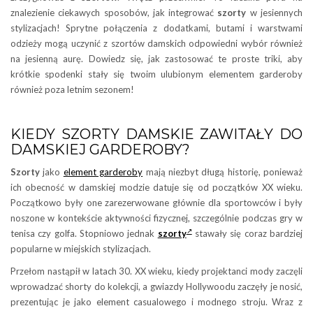
znalezienie ciekawych sposobów, jak integrować
szorty
w jesiennych
stylizacjach! Sprytne połączenia z dodatkami, butami i warstwami
odzieży mogą uczynić z szortów damskich odpowiedni wybór również
na jesienną aurę. Dowiedz się, jak zastosować te proste triki, aby
krótkie spodenki stały się twoim ulubionym elementem garderoby
również poza letnim sezonem!
KIEDY SZORTY DAMSKIE ZAWITAŁY DO
DAMSKIEJ GARDEROBY?
Szorty
jako
element garderoby
mają niezbyt długą historię, ponieważ
ich obecność w damskiej modzie datuje się od początków XX wieku.
Początkowo były one zarezerwowane głównie dla sportowców i były
noszone w kontekście aktywności fizycznej, szczególnie podczas gry w
tenisa czy golfa. Stopniowo jednak
szorty
stawały się coraz bardziej
popularne w miejskich stylizacjach.
Przełom nastąpił w latach 30. XX wieku, kiedy projektanci mody zaczęli
wprowadzać shorty do kolekcji, a gwiazdy Hollywoodu zaczęły je nosić,
prezentując je jako element casualowego i modnego stroju. Wraz z