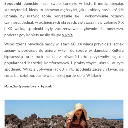
Spodenki damskie
mają swoje korzenie w historii mody, sięgając
starożytności, kiedy to zarówno mężczyźni, jak i kobiety nosili krótkie
ubrania, by ułatwić sobie poruszanie się i wykonywanie różnych
czynności. Jednak w późniejszych okresach, zwłaszcza na przełomie XIX
i XX wieku, spodenki były zarezerwowane głównie dla mężczyzn,
podczas gdy kobiety nosiły długie
suknie
.
Współczesna rewolucja mody w latach 60. XX wieku przyniosła jednak
zmiany w podejściu do ubioru, w tym do spodenek damskich. Kultura
hipisowska oraz ruch na rzecz równości płci przyczyniły się do
popularności bardziej komfortowych i praktycznych ubrań, w tym
spodenek. Wraz z upływem lat 60. i 70. spodenki zaczęły stawać się
coraz bardziej popularne w damskiej garderobie. W latach …
Moda
,
Szorty casualowe
-
by
paula