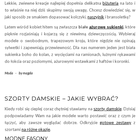
Lekkie, zwiewne kreacje najlepiej dopełnia delikatna
biżuteria
na lato i
to właśnie na niej dziś skupimy swoją uwagę. Chcesz dowiedzieć się, w
jaki sposób ze smakiem dopasować kolczyki,
naszyjnik
i bransoletkę?
Latem wśród kobiet hitem są zwłaszcza
białe
ażurowe sukienki
, które
pięknie rozjaśniają i kojarzą się z niewinną dziewczęcością. Wybieraj
modele o swobodnym, trapezowym kroju, które nigdzie nie opinają
sylwetki i zapewniają przewiewność. Dla nas numerem jeden jest biała
sukienka boho do kolan, z wycięciami na ramionach, luźnymi rękawami
do łokcia oraz poziomymi, ażurowymi wstawkami z haftów i koronki.
Moda
-
by
magda
SZORTY DAMSKIE – JAKIE WYBRAĆ?
Kiedy robi się cieplej coraz chętniej stawiamy na
szorty damskie
. Dzisiaj
podpowiadamy Wam na jakie modele warto postawić oraz z czym je
łączyć, aby zawsze wyglądać dobrze. Odkryjcie
gotowe zestawy
z
szortami
na różne okazje
.
MODNE FASONY