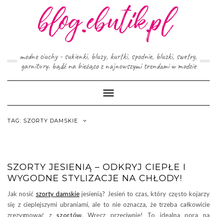
Skip
to
content
modne ciuchy - sukienki, bluzy, kurtki, spodnie, bluzki, swetry,
garnitury. bądź na bieżąco z najnowszymi trendami w modzie
Toggle
Navigation
TAG:
SZORTY DAMSKIE
SZORTY JESIENIĄ – ODKRYJ CIEPŁE I
WYGODNE STYLIZACJE NA CHŁODY!
Jak nosić
szorty damskie
jesienią? Jesień to czas, który często kojarzy
się z cieplejszymi ubraniami, ale to nie oznacza, że trzeba całkowicie
zrezygnować z
szortów
. Wręcz przeciwnie! To idealna pora na