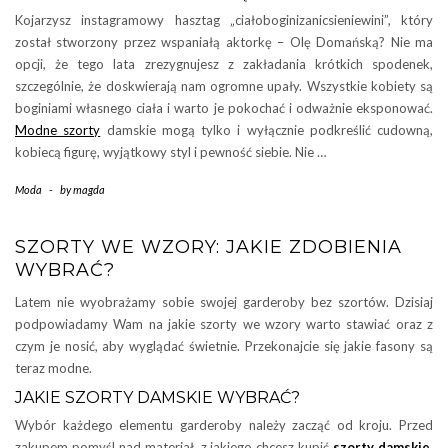
Kojarzysz instagramowy hasztag „ciałoboginizanicsieniewini”, który
został stworzony przez wspaniałą aktorkę – Olę Domańską? Nie ma
opcji, że tego lata zrezygnujesz z zakładania krótkich spodenek,
szczególnie, że doskwierają nam ogromne upały. Wszystkie kobiety są
boginiami własnego ciała i warto je pokochać i odważnie eksponować.
Modne szorty
damskie mogą tylko i wyłącznie podkreślić cudowną,
kobiecą figurę, wyjątkowy styl i pewność siebie. Nie …
Moda
-
by
magda
SZORTY WE WZORY: JAKIE ZDOBIENIA
WYBRAĆ?
Latem nie wyobrażamy sobie swojej garderoby bez szortów. Dzisiaj
podpowiadamy Wam na jakie szorty we wzory warto stawiać oraz z
czym je nosić, aby wyglądać świetnie. Przekonajcie się jakie fasony są
teraz modne.
JAKIE SZORTY DAMSKIE WYBRAĆ?
Wybór każdego elementu garderoby należy zacząć od kroju. Przed
zakupem pomyśl nad materiał, z jakiego chcesz kupić
szorty damskie
.