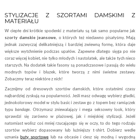
STYLIZACJE Z SZORTAMI DAMSKIMI Z
MATERIAŁU
W ciepłe dni krótkie spodenki z materiału są tak samo popularne jak
szorty damskie jeansowe
, o których też niedawno pisałyśmy. Mają
jednak zazwyczaj delikatniejszą i bardziej zwiewną formę, która daje
większe wytchnienie podczas upałów. Zapewne dlatego sięga po nie
coraz więcej kobiet, nie tylko młodych i nastolatek, ale także tych nieco
starszych. Na dodatek takie fasony są ponadczasowe i pasują do wielu
modnych topów i bluzek, które tworzą z nimi świetne zestawy.
Zobaczmy teraz niektóre z nich!
Zacznijmy od dresowych szortów damskich, które ostatnimi czasy
najbardziej zyskują na popularności. Jeśli masz odwagę wybierz gładki,
jednokolorowy model w stylu basic i zestaw go z topem bez ramiączek
typu
bandage
. Otrzymasz zniewalający i mega seksowny look, który
sprawdzi się zarówno w plażowej, jak i miejskiej stylizacji. Jeżeli
natomiast wolisz coś mniej rzucającego się w oczy, to do tego rodzaju
szortów wybierz dopasowany lub luźniejszy t-shirt. Dobierz wedle
uznania
buty sportowe
lub na obcasie i ciesz się modną i wygodną