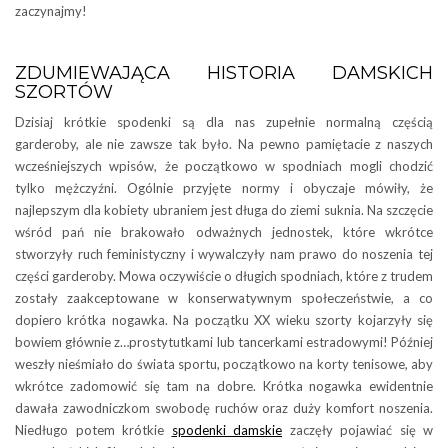
zaczynajmy!
ZDUMIEWAJĄCA HISTORIA DAMSKICH
SZORTÓW
Dzisiaj krótkie spodenki są dla nas zupełnie normalną częścią
garderoby, ale nie zawsze tak było. Na pewno pamiętacie z naszych
wcześniejszych wpisów, że początkowo w spodniach mogli chodzić
tylko mężczyźni. Ogólnie przyjęte normy i obyczaje mówiły, że
najlepszym dla kobiety ubraniem jest długa do ziemi suknia. Na szczęcie
wśród pań nie brakowało odważnych jednostek, które wkrótce
stworzyły ruch feministyczny i wywalczyły nam prawo do noszenia tej
części garderoby. Mowa oczywiście o długich spodniach, które z trudem
zostały zaakceptowane w konserwatywnym społeczeństwie, a co
dopiero krótka nogawka. Na początku XX wieku szorty kojarzyły się
bowiem głównie z…prostytutkami lub tancerkami estradowymi! Później
weszły nieśmiało do świata sportu, początkowo na korty tenisowe, aby
wkrótce zadomowić się tam na dobre. Krótka nogawka ewidentnie
dawała zawodniczkom swobodę ruchów oraz duży komfort noszenia.
Niedługo potem krótkie
spodenki damskie
zaczęły pojawiać się w