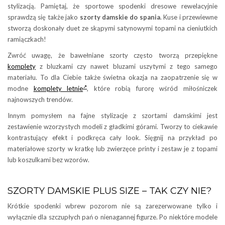
stylizacją. Pamiętaj, że sportowe spodenki dresowe rewelacyjnie
sprawdzą się także jako
szorty damskie do spania
. Kuse i przewiewne
stworzą doskonały duet ze skąpymi satynowymi topami na cieniutkich
ramiączkach!
Zwróć uwagę, że bawełniane szorty często tworzą przepiękne
komplety
z bluzkami czy nawet bluzami uszytymi z tego samego
materiału. To dla Ciebie także świetna okazja na zaopatrzenie się w
modne
komplety letnie
, które robią furorę wśród miłośniczek
najnowszych trendów.
Innym pomysłem na fajne stylizacje z szortami damskimi jest
zestawienie wzorzystych modeli z gładkimi górami. Tworzy to ciekawie
kontrastujący efekt i podkręca cały look. Sięgnij na przykład po
materiałowe szorty w kratkę lub zwierzęce printy i zestaw je z topami
lub koszulkami bez wzorów.
SZORTY DAMSKIE PLUS SIZE – TAK CZY NIE?
Krótkie spodenki wbrew pozorom nie są zarezerwowane tylko i
wyłącznie dla szczupłych pań o nienagannej figurze. Po niektóre modele