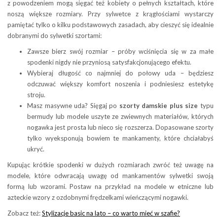
z powodzeniem mogą sięgać też kobiety o pełnych kształtach, które
noszą większe rozmiary. Przy sylwetce z krągłościami wystarczy
pamiętać tylko o kilku podstawowych zasadach, aby cieszyć się idealnie
dobranymi do sylwetki szortami:
Zawsze bierz swój rozmiar – próby wciśnięcia się w za małe
spodenki nigdy nie przyniosą satysfakcjonującego efektu.
Wybieraj długość co najmniej do połowy uda – będziesz
odczuwać większy komfort noszenia i podniesiesz estetykę
stroju.
Masz masywne uda? Sięgaj po
szorty damskie plus size
typu
bermudy lub modele uszyte ze zwiewnych materiałów, których
nogawka jest prosta lub nieco się rozszerza. Dopasowane szorty
tylko wyeksponują bowiem te mankamenty, które chciałabyś
ukryć.
Kupując krótkie spodenki w dużych rozmiarach zwróć też uwagę na
modele, które odwracają uwagę od mankamentów sylwetki swoją
formą lub wzorami. Postaw na przykład na modele w etniczne lub
azteckie wzory z ozdobnymi frędzelkami wieńczącymi nogawki.
Zobacz też:
Stylizacje basic na lato – co warto mieć w szafie?