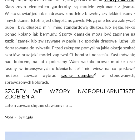
Klasycznym elementem garderoby są modele wykonane z jeansu.
Warto stawiać jednak na dresowe modele z bawełny czy lekkie fasony z
innych tkanin. Istotna jest długość nogawek. Mogą one ledwo zakrywać
pupę i być długości mini, mieć standardową długość lub sięgać lekko
ponad kolano jak bermudy.
Szorty damskie
mogą być zapinane na
guzik i zamek lub związywane w pasie jak spodnie dresowe, luźne lub
dopasowane do sylwetki. Przed zakupem pomyśl na jakie okazje szukać
szortów oraz jaki model zapewni Ci komfort noszenia. Zastanów się
nad kolorem, na lato polecamy Wam wielokolorowe modele oraz
fasony w intensywnych odcieniach. Jeśli nie wiesz na co postawić
możesz zawsze wybrać
szorty damskie
w stonowanych,
sprawdzonych kolorach.
SZORTY WE WZORY: NAJPOPULARNIEJSZE
ZDOBIENIA
Latem zawsze chętnie stawiamy na …
Moda
-
by
magda