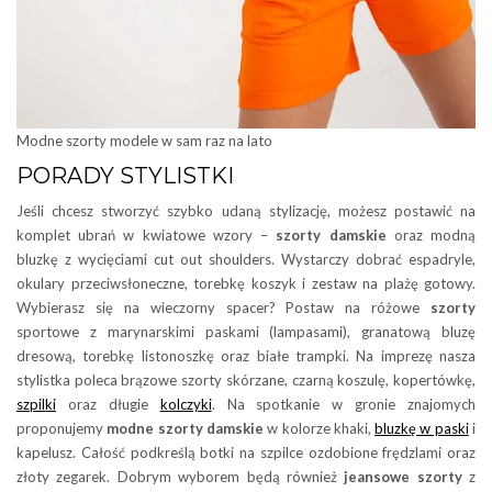
Modne szorty modele w sam raz na lato
PORADY STYLISTKI
Jeśli chcesz stworzyć szybko udaną stylizację, możesz postawić na
komplet ubrań w kwiatowe wzory –
szorty damskie
oraz modną
bluzkę z wycięciami cut out shoulders. Wystarczy dobrać espadryle,
okulary przeciwsłoneczne, torebkę koszyk i zestaw na plażę gotowy.
Wybierasz się na wieczorny spacer? Postaw na różowe
szorty
sportowe z marynarskimi paskami (lampasami), granatową bluzę
dresową, torebkę listonoszkę oraz białe trampki. Na imprezę nasza
stylistka poleca brązowe szorty skórzane, czarną koszulę, kopertówkę,
szpilki
oraz długie
kolczyki
. Na spotkanie w gronie znajomych
proponujemy
modne szorty damskie
w kolorze khaki,
bluzkę w paski
i
kapelusz. Całość podkreślą botki na szpilce ozdobione frędzlami oraz
złoty zegarek. Dobrym wyborem będą również
jeansowe szorty
z