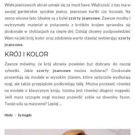
Wiele jeansowych ubrań uznaje się za must have. Większość z nas ma w
swojej garderobie spodnie jeansy, jeansowe kurtki czy koszule. Na
sezon wiosna-lato idealne są z kolei
szorty jeansowe
. Zawsze modny i
wytrzymały materiał w połączeniu z krótkim krojem sprawdza się
doskonale w stylizacjach na ciepłe dni. Dzisiaj chcemy podpowiedzieć
Wam na jaki krój, kolor oraz zdobienia warto stawiać wybierając
szorty
jeansowe
.
KRÓJ I KOLOR
Zawsze mówimy, że krój ubrania powinien być dobrany do naszej
sylwetki. Jakie
szorty jeansowe
można wybierać? Doskonale
prezentują się modele w wysokim stanem, które optycznie wydłużają
nogi, ale także przepięknie podkreślają talię. Można postawić również
na modele o klasycznym kroju. Istotna jest również długość nogawki.
Jeśli masz szczupłe nogi możesz pozwolić sobie na dowolny fason.
Twoje uda są masywne? Lepiej …
Moda
-
by
magda