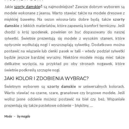
Jakie
szorty damskie
są najmodniejsze? Zawsze dobrym wyborem są
modele wykonane z jeansu. Warto stawiać także na modele dresowe z
miękkiej bawełny. Na sezon wiosna-lato dobre będą także
szorty
damskie
z lekkich materiałów, które zapewnią komfort termiczny. Jeśli
chodzi o krój spodenek, powinien on być dopasowany do naszej
sylwetki. Świetnie prezentują się modele z wysokim stanem, które
optycznie wydłużają nogi i wyszczuplają sylwetkę. Dodatkowo można
postawić na wiązanie lub cienki pasek w talii – wtedy podział sylwetki
będzie jeszcze bardziej wyraźny. Niektóre modele mogą mieć także
delikatne wycięcia, na przykład po oby stronach nogawek, które
świetnie podkreślą szczupłe nogi.
JAKI KOLOR I ZDOBIENIA WYBRAĆ?
Świetnym wyborem są
szorty damskie
w uniwersalnych kolorach.
Warto stawiać na czarne, szare, granatowe czy brązowe modele. Jeśli
wolisz jasne odcienie możesz postawić na biel czy beż. Wspaniale
prezentują się także pastelowe odcienie – błękitny, …
Moda
-
by
magda