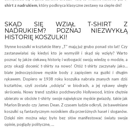
shirt z nadrukiem
, który podkręca klasyczne zestawy na ciepłe dni!
SKĄD SIĘ WZIĄŁ T-SHIRT Z
NADRUKIEM? POZNAJ NIEZWYKŁĄ
HISTORIĘ KOSZULKI!
Słynne koszulki w kształcie litery „T” mają już grubo ponad sto lat! Czy
zastanawiałaś się kiedyś kto je wymyślił i skąd się wzięły? Warto
poznać tę jakże ciekawą historię i wzbogacić swoją wiedzę o modzie, a
przy okazji docenić t-shirty na nowo! Otóż t-shirty zaczynały jako…
białe jednoczęściowe męskie body z zapięciem na guziki i długim
rękawem. Dopiero w 1938 roku koszulka nabrała znanych nam dziś
kształtów, czyli została „odcięta” w biodrach, a jej rękawy uległy
skróceniu. Nowy trend szybko podchwyciło Hollywood, które chętnie
ubierało w obcisłe t-shirty swoje największe męskie gwiazdy, takie jak
Marlon Brando czy James Dean. Z czasem ludzie odkryli, że bawełniane
koszulki są fantastycznym nośnikiem dla przeróżnych haseł i sloganów.
Dzięki nim można więc było bez słów manifestować światu swoje
opinie, poglądy polityczne, …