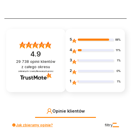
5
88%
4
11%
4.9
3
1%
29 738
opinii klientów
z całego okresu
2
0%
zebranych i zweryfikowanych przez
1
1%
Opinie klientów
Jak zbieramy opinie?
filtry