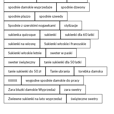
spodnie damskie wyprzedaże
spodnie dzwony
spodnie plazzo
spodnie szwedy
Spodnie z szerokimi nogawkami
stylizacje
sukienka quiosque
sukienki
sukienki dla 60 latki
sukienki na wiosnę
Sukienki włoskie i francuskie
Sukienki włoskie letnie
sweter w paski
sweter świąteczny
tanie sukienki dla 50 latki
tanie sukienki do 50 zł
Tanie ubrania
torebka damska
ttttttt
wygodne spodnie damskie do pracy
Zara bluzki damskie Wyprzedaż
zara swetry
Zwiewne sukienki na lato wyprzedaż
świąteczne swetry