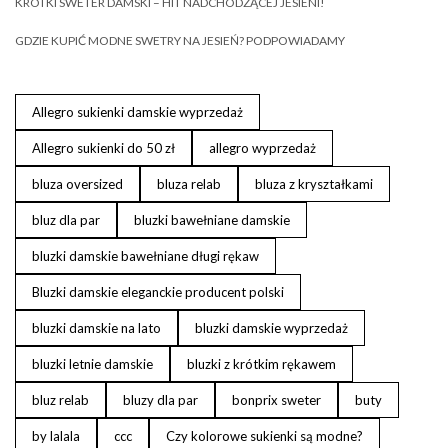
KRÓTKI SWETER DAMSKI – HIT NADCHODZĄCEJ JESIENI!
GDZIE KUPIĆ MODNE SWETRY NA JESIEŃ? PODPOWIADAMY
Allegro sukienki damskie wyprzedaż
Allegro sukienki do 50 zł
allegro wyprzedaż
bluza oversized
bluza relab
bluza z kryształkami
bluz dla par
bluzki bawełniane damskie
bluzki damskie bawełniane długi rękaw
Bluzki damskie eleganckie producent polski
bluzki damskie na lato
bluzki damskie wyprzedaż
bluzki letnie damskie
bluzki z krótkim rękawem
bluz relab
bluzy dla par
bonprix sweter
buty
by lalala
ccc
Czy kolorowe sukienki są modne?