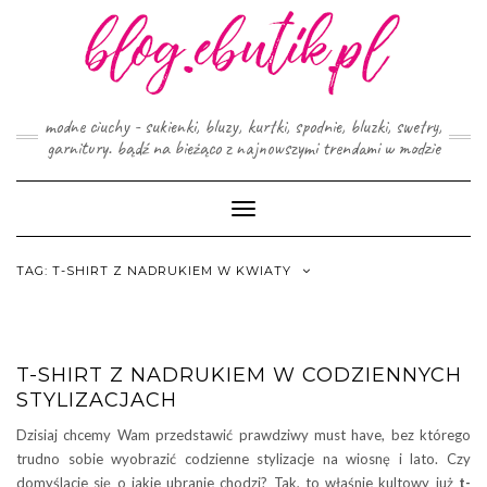
Skip
to
content
modne ciuchy - sukienki, bluzy, kurtki, spodnie, bluzki, swetry,
garnitury. bądź na bieżąco z najnowszymi trendami w modzie
Toggle
Navigation
TAG:
T-SHIRT Z NADRUKIEM W KWIATY
T-SHIRT Z NADRUKIEM W CODZIENNYCH
STYLIZACJACH
Dzisiaj chcemy Wam przedstawić prawdziwy must have, bez którego
trudno sobie wyobrazić codzienne stylizacje na wiosnę i lato. Czy
domyślacie się o jakie ubranie chodzi? Tak, to właśnie kultowy już
t-