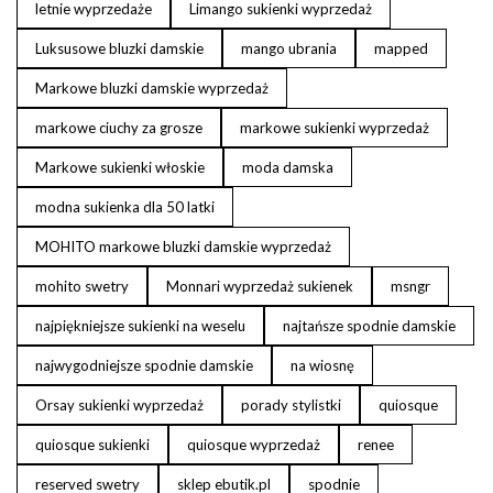
letnie wyprzedaże
Limango sukienki wyprzedaż
Luksusowe bluzki damskie
mango ubrania
mapped
Markowe bluzki damskie wyprzedaż
markowe ciuchy za grosze
markowe sukienki wyprzedaż
Markowe sukienki włoskie
moda damska
modna sukienka dla 50 latki
MOHITO markowe bluzki damskie wyprzedaż
mohito swetry
Monnari wyprzedaż sukienek
msngr
najpiękniejsze sukienki na weselu
najtańsze spodnie damskie
najwygodniejsze spodnie damskie
na wiosnę
Orsay sukienki wyprzedaż
porady stylistki
quiosque
quiosque sukienki
quiosque wyprzedaż
renee
reserved swetry
sklep ebutik.pl
spodnie