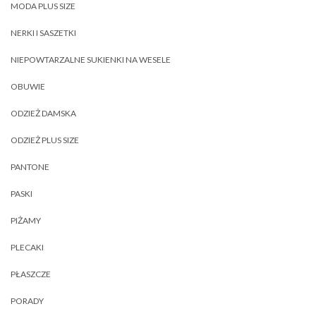
MODA PLUS SIZE
NERKI I SASZETKI
NIEPOWTARZALNE SUKIENKI NA WESELE
OBUWIE
ODZIEŻ DAMSKA
ODZIEŻ PLUS SIZE
PANTONE
PASKI
PIŻAMY
PLECAKI
PŁASZCZE
PORADY