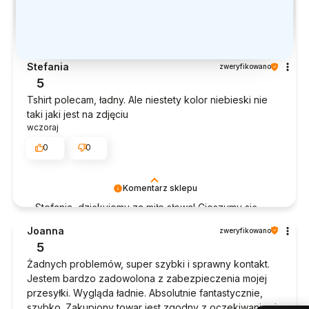
Stefania
zweryfikowano
5
Tshirt polecam, ładny. Ale niestety kolor niebieski nie
taki jaki jest na zdjęciu
wczoraj
0
0
Komentarz sklepu
Stefania, dziękujemy za miłe słowa! Cieszymy się,
że zakup przeszedł bezproblemowo, oraz, że
Joanna
zweryfikowano
możemy zapewnić odpowiednią obsługę tak
5
świetnym klientom. Dziękujemy raz jeszcze!
Żadnych problemów, super szybki i sprawny kontakt.
Jestem bardzo zadowolona z zabezpieczenia mojej
przesyłki. Wygląda ładnie. Absolutnie fantastycznie,
szybko. Zakupiony towar jest zgodny z oczekiwaniami.