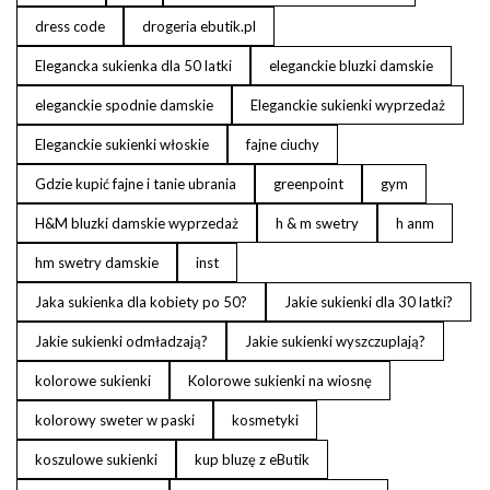
dress code
drogeria ebutik.pl
Elegancka sukienka dla 50 latki
eleganckie bluzki damskie
eleganckie spodnie damskie
Eleganckie sukienki wyprzedaż
Eleganckie sukienki włoskie
fajne ciuchy
Gdzie kupić fajne i tanie ubrania
greenpoint
gym
H&M bluzki damskie wyprzedaż
h & m swetry
h anm
hm swetry damskie
inst
Jaka sukienka dla kobiety po 50?
Jakie sukienki dla 30 latki?
Jakie sukienki odmładzają?
Jakie sukienki wyszczuplają?
kolorowe sukienki
Kolorowe sukienki na wiosnę
kolorowy sweter w paski
kosmetyki
koszulowe sukienki
kup bluzę z eButik