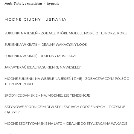
Moda
,
T-shirty z nadrukiem
-
by
paula
MODNE CIUCHY I UBRANIA
SUKIENKI NA JESIEŃ – ZOBACZ, KTÓRE MODELE NOSIĆ O TEJ PORZE ROKU
SUKIENKA W KRATĘ – IDEALNY WAKACYJNY LOOK
SUKIENKA W KRATĘ – JESIENNY MUST HAVE
JAK WYBRAĆ IDEALNĄ SUKIENKĘ NA WESELE?
MODNE SUKIENKI NA WESELE NA JESIEŃ I ZIMĘ – ZOBACZ W CZYM PÓJŚĆ O
TEJ PORZE ROKU
SPÓDNICE DAMSKIE – NAJMODNIEJSZE TENDENCJE
SATYNOWE SPÓDNICE MIDI W STYLIZACJACH CODZIENNYCH – Z CZYM JE
ŁĄCZYĆ?
MODNE SZORTY DAMSKIE NA LATO – IDEALNE DO STYLIZACJI NA WAKACJE!