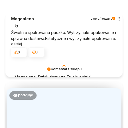
Magdalena
zweryfikowano
5
Świetnie spakowana paczka. Wytrzymałe opakowanie i
sprawna dostawa.Estetyczne i wytrzymałe opakowanie.
dzisiaj
0
0
Komentarz sklepu
Magdalena, Dziękujemy za Twoją opinię!
Doceniamy czas poświęcony na podzielenie się z
nami Twoim doświadczeniem. Jesteśmy szczęśliwi,
że mamy takich klientów. Z pozdrowieniami, obsługa
podgląd
sklepu.