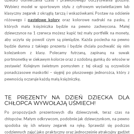
dziecko odmierzania czasu i prawidłowego odczytywania godziny.
Wybierz model w sportowym stylu z cyfrowym wyświetlaczem lub
klasyczny zegarek z okrągłą tarczą i wskazówkami. Postaw na odcienie
różowego i
pastelowe kolory
oraz kolorowe nadruki na pasku, z
których mała księżniczka będzie na pewno zachwycona. Małej
dziewczynce na 1 czerwca możesz kupić też mały portfelik na monety,
aby uczyła się powoli czym są pieniądze. Każda pociecha na pewno
będzie dumna z takiego prezentu i będzie chciała pochwalić się nim
koleżankom z klasy. Polecamy futrzaną, zapinaną na suwak
portmonetkę w ciekawym kolorze oraz z ozdobną gumką do włosów w
zestawie! Kolejnym świetnym pomysłem z tej okazji są oczywiście
ponadczasowe maskotki – sięgnij po pluszowego jednorożca, który z
pewnością oczaruje każdą małą księżniczkę.
TE PREZENTY NA DZIEŃ DZIECKA DLA
CHŁOPCA WYWOŁAJĄ UŚMIECH!
Po propozycjach prezentowych dla dziewczynek, teraz czas na
chłopców. Małym odkrywcom, podobnie jak dziewczynkom, na pewno
spodoba się ich własny zegarek na rękę. Sprawdzi się podczas
codziennych zajęć jako praktyczny oraz jednocześnie atrakcyjny gadżet