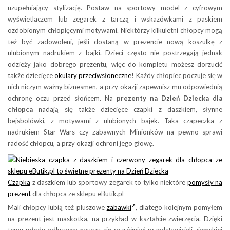
uzupełniający stylizację. Postaw na sportowy model z cyfrowym
wyświetlaczem lub zegarek z tarczą i wskazówkami z paskiem
ozdobionym chłopięcymi motywami. Niektórzy kilkuletni chłopcy mogą
też być zadowoleni, jeśli dostaną w prezencie nową koszulkę z
ulubionym nadrukiem z bajki. Dzieci często nie postrzegają jednak
odzieży jako dobrego prezentu, więc do kompletu możesz dorzucić
także dziecięce
okulary przeciwsłoneczne
! Każdy chłopiec poczuje się w
nich niczym ważny biznesmen, a przy okazji zapewnisz mu odpowiednią
ochronę oczu przed słońcem. Na
prezenty na Dzień Dziecka dla
chłopca
nadają się także dziecięce czapki z daszkiem, słynne
bejsbolówki, z motywami z ulubionych bajek. Taka czapeczka z
nadrukiem Star Wars czy zabawnych Minionków na pewno sprawi
radość chłopcu, a przy okazji ochroni jego głowę.
Czapka
z daszkiem lub sportowy zegarek to tylko niektóre
pomysły na
prezent
dla chłopca ze sklepu eButik.pl
Mali chłopcy lubią też pluszowe
zabawki
, dlatego kolejnym pomyłem
na prezent jest maskotka, na przykład w kształcie zwierzęcia. Dzięki