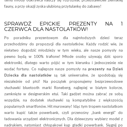
temu młody odkrywca nauczy się rozróżniać przedstawicieli ziemskiej
fauny, a przy okazji zyska ulubioną przytulankę do zabawy!
SPRAWDŹ EPICKIE PREZENTY NA 1
CZERWCA DLA NASTOLATKÓW!
Po poradniku prezentowym dla najmłodszych dzieci teraz
przechodzimy do propozycji dla nastolatków. Każdy rodzić wie, że
niełatwo dogodzić młodzieży w tym wieku, ale nasze pomysły na
pewno będą w 100% trafione! Młode osoby używają dziś sporo
elektroniki, dlatego warto pójść w tym kierunku i jednocześnie nie
wydać fortuny. Co najlepsze nasze pomysły na
prezenty na Dzień
Dziecka dla nastolatków
są tak uniwersalne, że spodobają się
niezależnie od płci! Na początek proponujemy bezprzewodowe
słuchawki bluetooth marki Roneberg, najlepiej w białym kolorze,
zamknięte w designerskim etui. Taki gadżet można zabrać ze sobą
wszędzie, na dodatek słuchawki są kompatybilne z większością
popularnych smartfonów. Hit murowany! Idąc tym tropem nastolatkom
warto kupić także powerbank, czyli przenośny „bank energii” do
ładowania urządzeń elektronicznych. Dla dziewczyny wybierz model z
nadrukiem, natomiast chłopakowi kup gładki powerbank. Sięgnij po