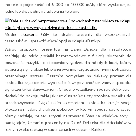
modele o pojemności od 5 000 do 10 000 mAh, które wystarczą na
jedno lub dwa pełne naładowania telefonu.
Modne
akcesoria
GSM to idealne prezenty dla współczesnych
nastolatków – sprawdź więcej opcji w sklepie eButik.pl
Wśród propozycji prezentów na Dzień Dziecka dla nastolatków
znajdują się także głośniki bezprzewodowe z funkcją bluetooth do
puszczania muzyki. To nieoceniony gadżet dla młodych ludzi, którzy
wybierają się na plażę lub plenerową imprezę ze znajomymi i potrzebują
przenośnego sprzętu. Ostatnim pomysłem na ciekawy prezent dla
nastolatka są akcesoria wyposażenia wnętrz, choć ten zamysł spodoba
się raczej tylko dziewczynom. Chodzi o wszelkiego rodzaju dekoracje i
dodatki do pokoju, takie jak ramki na zdjęcia czy ozdobne pudełka do
przechowywania. Dzięki takim akcesoriom nastolatka kreuje swoje
otoczenie i nadaje charakter pokojowi, w którym spędza sporo czasu.
Mamy nadzieję, że ten artykuł naprowadzi Was na właściwe tory –
pamiętajcie, że
tanie prezenty na Dzień Dziecka
dla dzieciaków w
różnym wieku czekają w super cenach w sklepie eButik.pl.