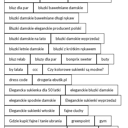
bluz dla par
bluzki bawełniane damskie
bluzki damskie bawełniane długi rękaw
Bluzki damskie eleganckie producent polski
bluzki damskie na lato
bluzki damskie wyprzedaż
bluzki letnie damskie
bluzki z krótkim rękawem
bluz relab
bluzy dla par
bonprix sweter
buty
by lalala
ccc
Czy kolorowe sukienki są modne?
dress code
drogeria ebutik.pl
Elegancka sukienka dla 50 latki
eleganckie bluzki damskie
eleganckie spodnie damskie
Eleganckie sukienki wyprzedaż
Eleganckie sukienki włoskie
fajne ciuchy
Gdzie kupić fajne i tanie ubrania
greenpoint
gym