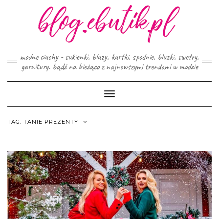
Skip
to
content
modne ciuchy - sukienki, bluzy, kurtki, spodnie, bluzki, swetry,
garnitury. bądź na bieżąco z najnowszymi trendami w modzie
Toggle
Navigation
TAG:
TANIE PREZENTY