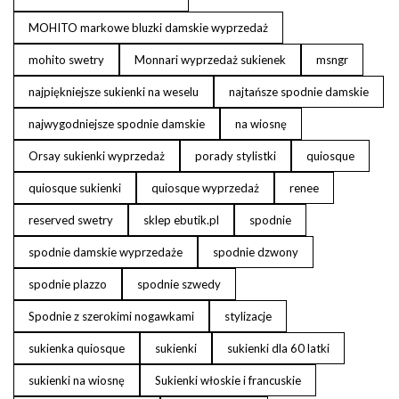
MOHITO markowe bluzki damskie wyprzedaż
mohito swetry
Monnari wyprzedaż sukienek
msngr
najpiękniejsze sukienki na weselu
najtańsze spodnie damskie
najwygodniejsze spodnie damskie
na wiosnę
Orsay sukienki wyprzedaż
porady stylistki
quiosque
quiosque sukienki
quiosque wyprzedaż
renee
reserved swetry
sklep ebutik.pl
spodnie
spodnie damskie wyprzedaże
spodnie dzwony
spodnie plazzo
spodnie szwedy
Spodnie z szerokimi nogawkami
stylizacje
sukienka quiosque
sukienki
sukienki dla 60 latki
sukienki na wiosnę
Sukienki włoskie i francuskie