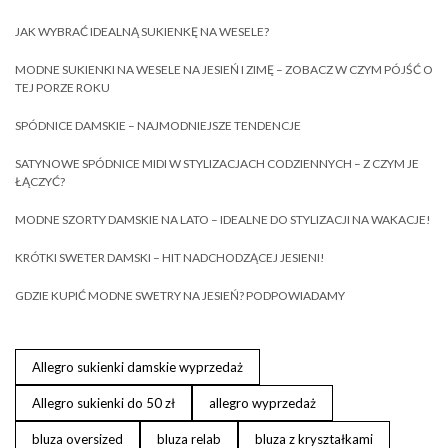
JAK WYBRAĆ IDEALNĄ SUKIENKĘ NA WESELE?
MODNE SUKIENKI NA WESELE NA JESIEŃ I ZIMĘ – ZOBACZ W CZYM PÓJŚĆ O
TEJ PORZE ROKU
SPÓDNICE DAMSKIE – NAJMODNIEJSZE TENDENCJE
SATYNOWE SPÓDNICE MIDI W STYLIZACJACH CODZIENNYCH – Z CZYM JE
ŁĄCZYĆ?
MODNE SZORTY DAMSKIE NA LATO – IDEALNE DO STYLIZACJI NA WAKACJE!
KRÓTKI SWETER DAMSKI – HIT NADCHODZĄCEJ JESIENI!
GDZIE KUPIĆ MODNE SWETRY NA JESIEŃ? PODPOWIADAMY
Allegro sukienki damskie wyprzedaż
Allegro sukienki do 50 zł
allegro wyprzedaż
bluza oversized
bluza relab
bluza z kryształkami