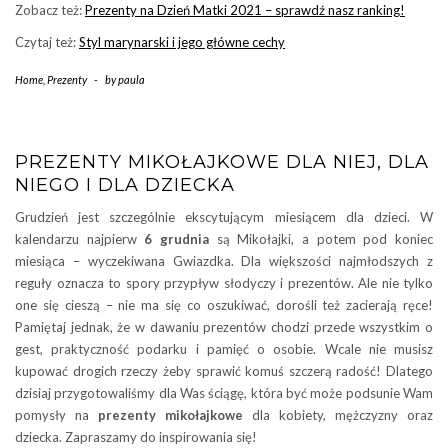
Zobacz też:
Prezenty na Dzień Matki 2021 – sprawdź nasz ranking!
Czytaj też:
Styl marynarski i jego główne cechy
Home
,
Prezenty
-
by
paula
PREZENTY MIKOŁAJKOWE DLA NIEJ, DLA
NIEGO I DLA DZIECKA
Grudzień jest szczególnie ekscytującym miesiącem dla dzieci. W
kalendarzu najpierw
6 grudnia
są Mikołajki, a potem pod koniec
miesiąca – wyczekiwana Gwiazdka. Dla większości najmłodszych z
reguły oznacza to spory przypływ słodyczy i prezentów. Ale nie tylko
one się cieszą – nie ma się co oszukiwać, dorośli też zacierają ręce!
Pamiętaj jednak, że w dawaniu prezentów chodzi przede wszystkim o
gest, praktyczność podarku i pamięć o osobie. Wcale nie musisz
kupować drogich rzeczy żeby sprawić komuś szczerą radość! Dlatego
dzisiaj przygotowaliśmy dla Was ściągę, która być może podsunie Wam
pomysły na
prezenty mikołajkowe
dla kobiety, mężczyzny oraz
dziecka. Zapraszamy do inspirowania się!