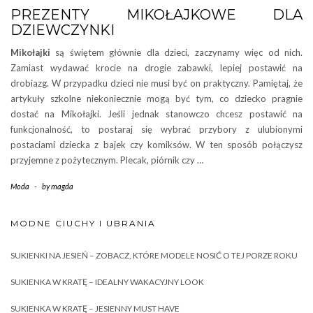
PREZENTY MIKOŁAJKOWE DLA
DZIEWCZYNKI
Mikołajki
są świętem głównie dla dzieci, zaczynamy więc od nich.
Zamiast wydawać krocie na drogie zabawki, lepiej postawić na
drobiazg. W przypadku dzieci nie musi być on praktyczny. Pamiętaj, że
artykuły szkolne niekoniecznie mogą być tym, co dziecko pragnie
dostać na Mikołajki. Jeśli jednak stanowczo chcesz postawić na
funkcjonalność, to postaraj się wybrać przybory z ulubionymi
postaciami dziecka z bajek czy komiksów. W ten sposób połączysz
przyjemne z pożytecznym. Plecak, piórnik czy …
Moda
-
by
magda
MODNE CIUCHY I UBRANIA
SUKIENKI NA JESIEŃ – ZOBACZ, KTÓRE MODELE NOSIĆ O TEJ PORZE ROKU
SUKIENKA W KRATĘ – IDEALNY WAKACYJNY LOOK
SUKIENKA W KRATĘ – JESIENNY MUST HAVE