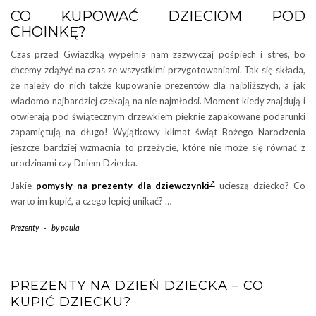
CO KUPOWAĆ DZIECIOM POD
CHOINKĘ?
Czas przed Gwiazdką wypełnia nam zazwyczaj pośpiech i stres, bo
chcemy zdążyć na czas ze wszystkimi przygotowaniami. Tak się składa,
że należy do nich także kupowanie prezentów dla najbliższych, a jak
wiadomo najbardziej czekają na nie najmłodsi. Moment kiedy znajdują i
otwierają pod świątecznym drzewkiem pięknie zapakowane podarunki
zapamiętują na długo! Wyjątkowy klimat świąt Bożego Narodzenia
jeszcze bardziej wzmacnia to przeżycie, które nie może się równać z
urodzinami czy Dniem Dziecka.
Jakie
pomysły na prezenty dla dziewczynki
ucieszą dziecko? Co
warto im kupić, a czego lepiej unikać? …
Prezenty
-
by
paula
PREZENTY NA DZIEŃ DZIECKA – CO
KUPIĆ DZIECKU?