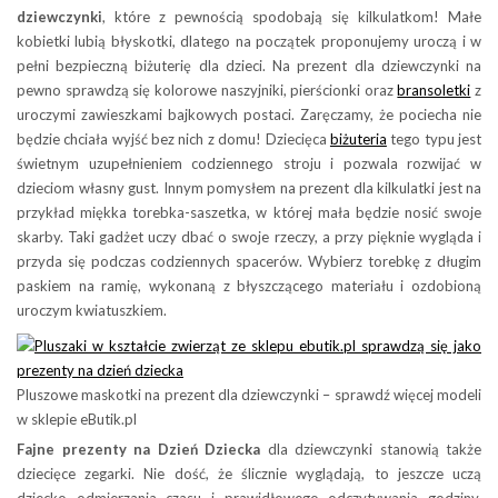
dziewczynki
, które z pewnością spodobają się kilkulatkom! Małe
kobietki lubią błyskotki, dlatego na początek proponujemy uroczą i w
pełni bezpieczną biżuterię dla dzieci. Na prezent dla dziewczynki na
pewno sprawdzą się kolorowe naszyjniki, pierścionki oraz
bransoletki
z
uroczymi zawieszkami bajkowych postaci. Zaręczamy, że pociecha nie
będzie chciała wyjść bez nich z domu! Dziecięca
biżuteria
tego typu jest
świetnym uzupełnieniem codziennego stroju i pozwala rozwijać w
dzieciom własny gust. Innym pomysłem na prezent dla kilkulatki jest na
przykład miękka torebka-saszetka, w której mała będzie nosić swoje
skarby. Taki gadżet uczy dbać o swoje rzeczy, a przy pięknie wygląda i
przyda się podczas codziennych spacerów. Wybierz torebkę z długim
paskiem na ramię, wykonaną z błyszczącego materiału i ozdobioną
uroczym kwiatuszkiem.
Pluszowe maskotki na prezent dla dziewczynki – sprawdź więcej modeli
w sklepie eButik.pl
Fajne
prezenty na Dzień Dziecka
dla dziewczynki stanowią także
dziecięce zegarki. Nie dość, że ślicznie wyglądają, to jeszcze uczą