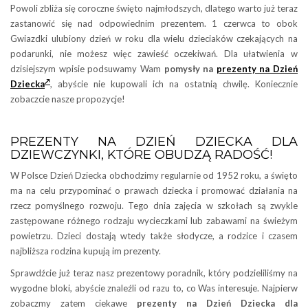
Powoli zbliża się coroczne święto najmłodszych, dlatego warto już teraz
zastanowić się nad odpowiednim prezentem. 1 czerwca to obok
Gwiazdki ulubiony dzień w roku dla wielu dzieciaków czekających na
podarunki, nie możesz więc zawieść oczekiwań. Dla ułatwienia w
dzisiejszym wpisie podsuwamy Wam
pomysły na
prezenty na Dzień
Dziecka
, abyście nie kupowali ich na ostatnią chwilę. Koniecznie
zobaczcie nasze propozycje!
PREZENTY NA DZIEŃ DZIECKA DLA
DZIEWCZYNKI, KTÓRE OBUDZĄ RADOŚĆ!
W Polsce Dzień Dziecka obchodzimy regularnie od 1952 roku, a święto
ma na celu przypominać o prawach dziecka i promować działania na
rzecz pomyślnego rozwoju. Tego dnia zajęcia w szkołach są zwykle
zastępowane różnego rodzaju wycieczkami lub zabawami na świeżym
powietrzu. Dzieci dostają wtedy także słodycze, a rodzice i czasem
najbliższa rodzina kupują im prezenty.
Sprawdźcie już teraz nasz prezentowy poradnik, który podzieliliśmy na
wygodne bloki, abyście znaleźli od razu to, co Was interesuje. Najpierw
zobaczmy zatem ciekawe
prezenty na Dzień Dziecka dla