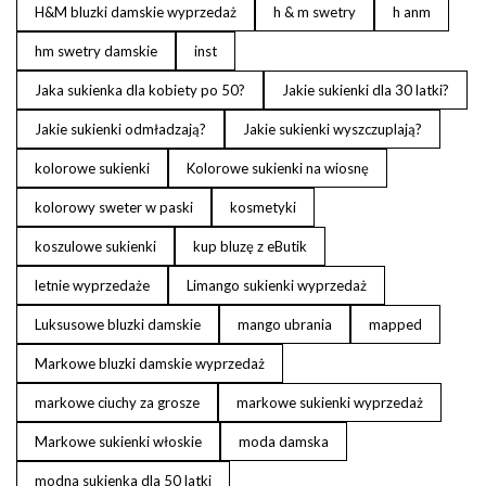
H&M bluzki damskie wyprzedaż
h & m swetry
h anm
hm swetry damskie
inst
Jaka sukienka dla kobiety po 50?
Jakie sukienki dla 30 latki?
Jakie sukienki odmładzają?
Jakie sukienki wyszczuplają?
kolorowe sukienki
Kolorowe sukienki na wiosnę
kolorowy sweter w paski
kosmetyki
koszulowe sukienki
kup bluzę z eButik
letnie wyprzedaże
Limango sukienki wyprzedaż
Luksusowe bluzki damskie
mango ubrania
mapped
Markowe bluzki damskie wyprzedaż
markowe ciuchy za grosze
markowe sukienki wyprzedaż
Markowe sukienki włoskie
moda damska
modna sukienka dla 50 latki