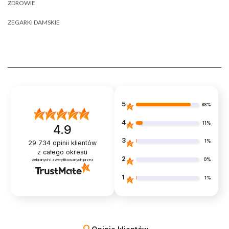
ZDROWIE
ZEGARKI DAMSKIE
5
88%
4
11%
4.9
3
1%
29 734
opinii klientów
z całego okresu
2
0%
zebranych i zweryfikowanych przez
1
1%