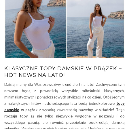
KLASYCZNE TOPY DAMSKIE W PRĄŻEK –
HOT NEWS NA LATO!
Dzisiaj mamy dla Was prawdziwy trend alert na lato! Zachwycone tym
newsem będą z pewnością wszystkie miłośniczki klasycznych,
minimalistycznych i ponadczasowych stylizacji na co dzień. Otóż jednym
z największych hitów nadchodzącego lata będą jednokolorowe
topy
damskie
w prążek
z wysoką zawartością bawełny w składzie! Tego
rodzaju topy są nie tylko niezwykle wygodne w noszeniu i do
wszystkiego pasują, ale również przepięknie podkreślają damską
sylwetkę. Wyglądamy w nich bardzo seksownie i kobieco, a przy tym