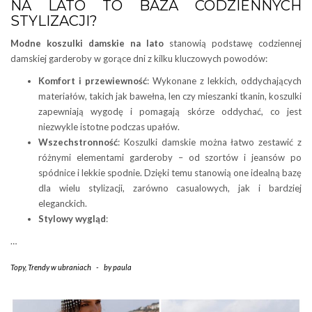
NA LATO TO BAZA CODZIENNYCH
STYLIZACJI?
Modne koszulki damskie na lato
stanowią podstawę codziennej
damskiej garderoby w gorące dni z kilku kluczowych powodów:
Komfort i przewiewność
: Wykonane z lekkich, oddychających
materiałów, takich jak bawełna, len czy mieszanki tkanin, koszulki
zapewniają wygodę i pomagają skórze oddychać, co jest
niezwykle istotne podczas upałów.
Wszechstronność
: Koszulki damskie można łatwo zestawić z
różnymi elementami garderoby – od szortów i jeansów po
spódnice i lekkie spodnie. Dzięki temu stanowią one idealną bazę
dla wielu stylizacji, zarówno casualowych, jak i bardziej
eleganckich.
Stylowy wygląd
:
…
Topy
,
Trendy w ubraniach
-
by
paula