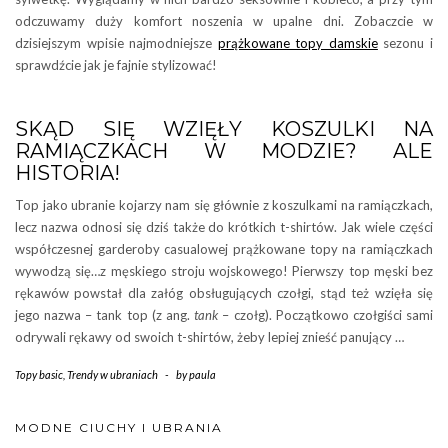
odczuwamy duży komfort noszenia w upalne dni. Zobaczcie w
dzisiejszym wpisie najmodniejsze
prążkowane topy damskie
sezonu i
sprawdźcie jak je fajnie stylizować!
SKĄD SIĘ WZIĘŁY KOSZULKI NA
RAMIĄCZKACH W MODZIE? ALE
HISTORIA!
Top jako ubranie kojarzy nam się głównie z koszulkami na ramiączkach,
lecz nazwa odnosi się dziś także do krótkich t-shirtów. Jak wiele części
współczesnej garderoby casualowej prążkowane topy na ramiączkach
wywodzą się…z męskiego stroju wojskowego! Pierwszy top męski bez
rękawów powstał dla załóg obsługujących czołgi, stąd też wzięła się
jego nazwa – tank top (z ang.
tank
– czołg). Początkowo czołgiści sami
odrywali rękawy od swoich t-shirtów, żeby lepiej znieść panujący …
Topy basic
,
Trendy w ubraniach
-
by
paula
MODNE CIUCHY I UBRANIA