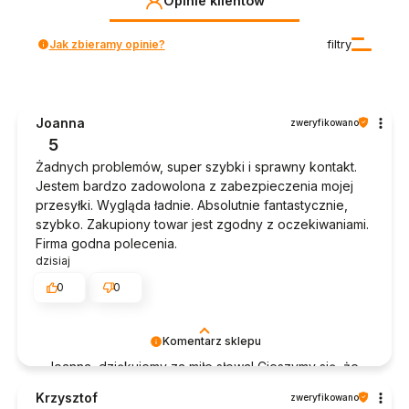
Opinie klientów
Jak zbieramy opinie?
filtry
Joanna
zweryfikowano
5
Żadnych problemów, super szybki i sprawny kontakt.
Jestem bardzo zadowolona z zabezpieczenia mojej
przesyłki. Wygląda ładnie. Absolutnie fantastycznie,
szybko. Zakupiony towar jest zgodny z oczekiwaniami.
Firma godna polecenia.
dzisiaj
0
0
Komentarz sklepu
Joanna, dziękujemy za miłe słowa! Cieszymy się, że
zakup przeszedł bezproblemowo, oraz, że
Krzysztof
zweryfikowano
możemy zapewnić odpowiednią obsługę tak