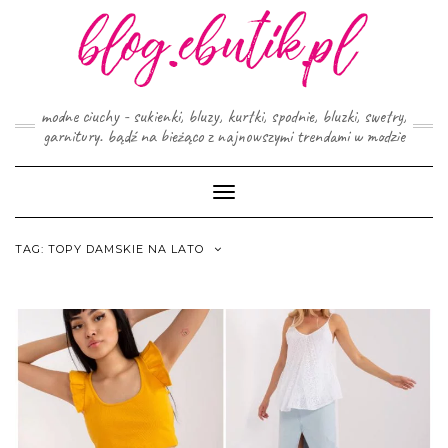
Skip
to
content
modne ciuchy - sukienki, bluzy, kurtki, spodnie, bluzki, swetry,
garnitury. bądź na bieżąco z najnowszymi trendami w modzie
Toggle
Navigation
TAG:
TOPY DAMSKIE NA LATO