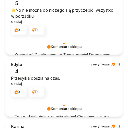
5
świetnym klientom. Dziękujemy raz jeszcze!
No nie można do niczego się przyczepić, wszystko
w porządku.
dzisiaj
0
0
Komentarz sklepu
Krzysztof, Dziękujemy za Twoją opinię! Doceniamy
czas poświęcony na podzielenie się z nami Twoim
Edyta
zweryfikowano
doświadczeniem. Jesteśmy szczęśliwi, że mamy
4
takich klientów. Z pozdrowieniami, obsługa sklepu.
Przesyłka doszła na czas.
dzisiaj
0
0
Komentarz sklepu
Edyta, dziękujemy za miłe słowa! Cieszymy się, że
zakup przeszedł bezproblemowo, oraz, że
Karina
zweryfikowano