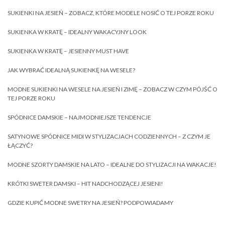
SUKIENKI NA JESIEŃ – ZOBACZ, KTÓRE MODELE NOSIĆ O TEJ PORZE ROKU
SUKIENKA W KRATĘ – IDEALNY WAKACYJNY LOOK
SUKIENKA W KRATĘ – JESIENNY MUST HAVE
JAK WYBRAĆ IDEALNĄ SUKIENKĘ NA WESELE?
MODNE SUKIENKI NA WESELE NA JESIEŃ I ZIMĘ – ZOBACZ W CZYM PÓJŚĆ O
TEJ PORZE ROKU
SPÓDNICE DAMSKIE – NAJMODNIEJSZE TENDENCJE
SATYNOWE SPÓDNICE MIDI W STYLIZACJACH CODZIENNYCH – Z CZYM JE
ŁĄCZYĆ?
MODNE SZORTY DAMSKIE NA LATO – IDEALNE DO STYLIZACJI NA WAKACJE!
KRÓTKI SWETER DAMSKI – HIT NADCHODZĄCEJ JESIENI!
GDZIE KUPIĆ MODNE SWETRY NA JESIEŃ? PODPOWIADAMY