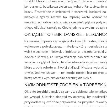
torebki, która podkręci nieco Twój outfit, to warto zwróci
jak burgund, butelkowa zieleń czy kobalt. Fantastycznie 
brązu. Zestawione z jesiennymi płaszczami, botkami n
niezwykle zgrany zestaw. Na imprezę warto wybrać co
metalicznych odcieniach. Krwista czerwień, pięknie połysku
sklepu eButik.pl czekają na Ciebie jedyne w swoim rodzaju
OKRĄGŁE TOREBKI DAMSKIE – ELEGANC
Na wesele, imprezy czy wyjście do kina lub teatru, idea
wykonane z połyskującego materiału, który rozświetla styl
wciąż eleganckie i niezwykle kobiece są okrągłe torebk
odcienie sprawią, że Twoja stylizacja nabierze zupełnie 
sezonie czy głęboki fiolet, to zdecydowanie strzał w dzies
które zrobią robotę w Twojej stylizacji. Możesz wybrać 
chwilę. Jednym słowem – ten model torebki jest po prostu 
naszą ofertę i wybierz idealną torebkę dla siebie.
NAJMODNIEJSZE ZDOBIENIA TOREBEK N
Okrągłe
torebki
damskie są same w sobie na tyle wyjątko
ich wygląd. Subtelne dodatki wystarczają, by podkreśl
przykładem są ozdobne przywieszki, na przykład chwost