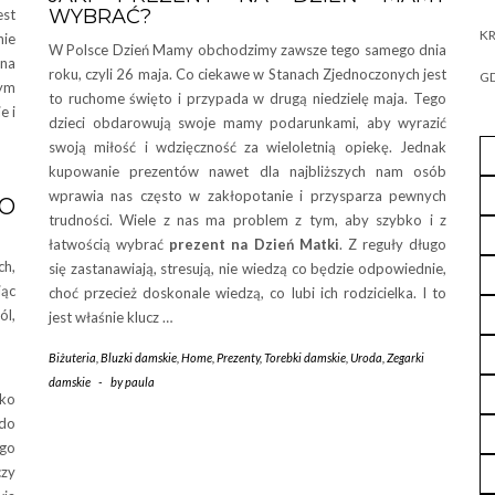
WYBRAĆ?
est
KR
nie
W Polsce Dzień Mamy obchodzimy zawsze tego samego dnia
żna
roku, czyli 26 maja. Co ciekawe w Stanach Zjednoczonych jest
GD
zym
to ruchome święto i przypada w drugą niedzielę maja. Tego
e i
dzieci obdarowują swoje mamy podarunkami, aby wyrazić
swoją miłość i wdzięczność za wieloletnią opiekę. Jednak
kupowanie prezentów nawet dla najbliższych nam osób
wprawia nas często w zakłopotanie i przysparza pewnych
O
trudności. Wiele z nas ma problem z tym, aby szybko i z
łatwością wybrać
prezent na Dzień Matki
. Z reguły długo
ch,
się zastanawiają, stresują, nie wiedzą co będzie odpowiednie,
iąc
choć przecież doskonale wiedzą, co lubi ich rodzicielka. I to
ól,
jest właśnie klucz …
Biżuteria
,
Bluzki damskie
,
Home
,
Prezenty
,
Torebki damskie
,
Uroda
,
Zegarki
damskie
-
by
paula
ko
do
ego
czy