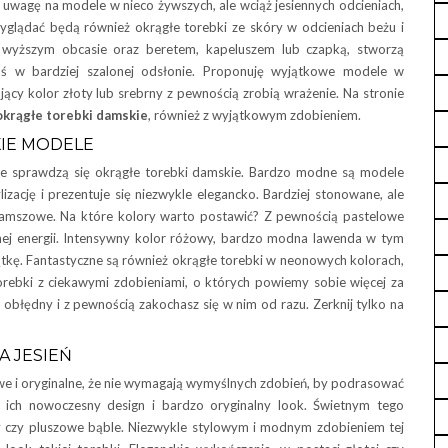
ć uwagę na modele w nieco żywszych, ale wciąż jesiennych odcieniach,
wyglądać będą również okrągłe torebki ze skóry w odcieniach beżu i
a wyższym obcasie oraz beretem, kapeluszem lub czapką, stworzą
ś w bardziej szalonej odsłonie. Proponuję wyjątkowe modele w
jący kolor złoty lub srebrny z pewnością zrobią wrażenie. Na stronie
okrągłe torebki damskie
, również z wyjątkowym zdobieniem.
KIE MODELE
lnie sprawdzą się okrągłe torebki damskie. Bardzo modne są modele
izację i prezentuje się niezwykle elegancko. Bardziej stonowane, ale
i zamszowe. Na które kolory warto postawić? Z pewnością pastelowe
innej energii. Intensywny kolor różowy, bardzo modna lawenda w tym
iątkę. Fantastyczne są również okrągłe torebki w neonowych kolorach,
torebki z ciekawymi zdobieniami, o których powiemy sobie więcej za
obłędny i z pewnością zakochasz się w nim od razu. Zerknij tylko na
A JESIEŃ
we i oryginalne, że nie wymagają wymyślnych zdobień, by podrasować
ić ich nowoczesny design i bardzo oryginalny look. Świetnym tego
y czy pluszowe bąble. Niezwykle stylowym i modnym zdobieniem tej