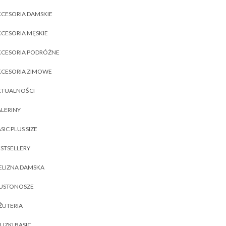
CESORIA DAMSKIE
CESORIA MĘSKIE
KCESORIA PODRÓŻNE
KCESORIA ZIMOWE
KTUALNOŚCI
LERINY
SIC PLUS SIZE
STSELLERY
ELIZNA DAMSKA
IUSTONOSZE
ŻUTERIA
UZKI BASIC