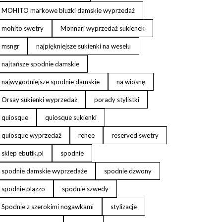
MOHITO markowe bluzki damskie wyprzedaż
mohito swetry
Monnari wyprzedaż sukienek
msngr
najpiękniejsze sukienki na weselu
najtańsze spodnie damskie
najwygodniejsze spodnie damskie
na wiosnę
Orsay sukienki wyprzedaż
porady stylistki
quiosque
quiosque sukienki
quiosque wyprzedaż
renee
reserved swetry
sklep ebutik.pl
spodnie
spodnie damskie wyprzedaże
spodnie dzwony
spodnie plazzo
spodnie szwedy
Spodnie z szerokimi nogawkami
stylizacje