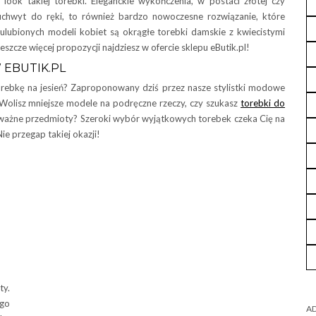
 look takiej torebki. Eleganckie wykończenia, w postaci złotej czy
b uchwyt do ręki, to również bardzo nowoczesne rozwiązanie, które
ulubionych modeli kobiet są okrągłe torebki damskie z kwiecistymi
Jeszcze więcej propozycji najdziesz w ofercie sklepu eButik.pl!
 EBUTIK.PL
torebkę na jesień? Zaproponowany dziś przez nasze stylistki modowe
 Wolisz mniejsze modele na podręczne rzeczy, czy szukasz
torebki do
, ważne przedmioty? Szeroki wybór wyjątkowych torebek czeka Cię na
Nie przegap takiej okazji!
ty.
ego
AD