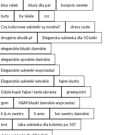
bluz relab
bluzy dla par
bonprix sweter
buty
by lalala
ccc
Czy kolorowe sukienki są modne?
dress code
drogeria ebutik.pl
Elegancka sukienka dla 50 latki
eleganckie bluzki damskie
eleganckie spodnie damskie
Eleganckie sukienki wyprzedaż
Eleganckie sukienki włoskie
fajne ciuchy
Gdzie kupić fajne i tanie ubrania
greenpoint
gym
H&M bluzki damskie wyprzedaż
h & m swetry
h anm
hm swetry damskie
inst
Jaka sukienka dla kobiety po 50?