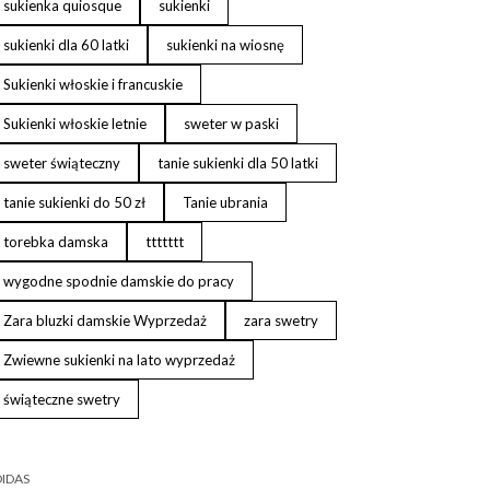
sukienka quiosque
sukienki
sukienki dla 60 latki
sukienki na wiosnę
Sukienki włoskie i francuskie
Sukienki włoskie letnie
sweter w paski
sweter świąteczny
tanie sukienki dla 50 latki
tanie sukienki do 50 zł
Tanie ubrania
torebka damska
ttttttt
wygodne spodnie damskie do pracy
Zara bluzki damskie Wyprzedaż
zara swetry
Zwiewne sukienki na lato wyprzedaż
świąteczne swetry
IDAS