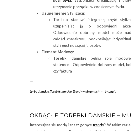
kosmetyki
. Wspomaga organizację i ułat
utrzymanie porządku w codziennym życiu.
Uzupełnienie Stylizacji:
Torebka stanowi integralną część stylizac
uzupełniając ją o odpowiedni akcen
Odpowiednio dobrany model może nad
całości charakteru, podkreślając indywidua
styl i gust noszącej ją osoby.
Element Modowy:
Torebki damskie
pełnią rolę modowe
statement. Odpowiednio dobrany model, ko
czy faktura
…
torby damskie
,
Torebki damskie
,
Trendy w ubraniach
-
by
paula
OKRĄGŁE TOREBKI DAMSKIE – MU
Interesujesz się modą i znasz gorące
trendy
? W takim razie