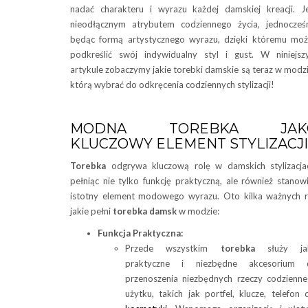
nadać charakteru i wyrazu każdej damskiej kreacji. J
nieodłącznym atrybutem codziennego życia, jednocześ
będąc formą artystycznego wyrazu, dzięki któremu mo
podkreślić swój indywidualny styl i gust. W niniejs
artykule zobaczymy jakie torebki damskie są teraz w modzi
którą wybrać do odkręcenia codziennych stylizacji!
MODNA TOREBKA JAK
KLUCZOWY ELEMENT STYLIZACJI
Torebka
odgrywa kluczową rolę w damskich stylizacja
pełniąc nie tylko funkcję praktyczną, ale również stanow
istotny element modowego wyrazu. Oto kilka ważnych r
jakie pełni
torebka damsk
w modzie:
Funkcja Praktyczna:
Przede wszystkim
torebka
służy ja
praktyczne i niezbędne akcesorium 
przenoszenia niezbędnych rzeczy codzienn
użytku, takich jak portfel, klucze, telefon 