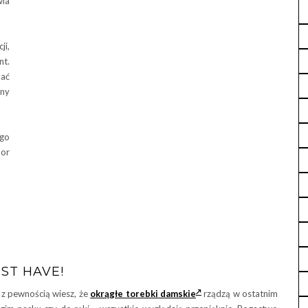
wia
ji,
t.
ać
lny
go
lor
ST HAVE!
 z pewnością wiesz, że
okrągłe torebki damskie
rządzą w ostatnim