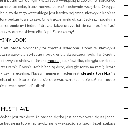
długim pasku czy do ręki – wszystkie wyglądają przepięknie. Bogactwo
arzoną torebkę, którą możesz zabrać dosłownie wszędzie. Okrągła
rabnie, to do tego wszystkiego jest bardzo pojemna, niezwykle kobieca
który będzie towarzyszyć Ci w trakcie wielu okazji. Szukasz modelu na
roponujemy i jedno, i drugie, także przygotuj się na moc inspiracji
eraz w ofercie sklepu eButik.pl. Zapraszamy!
YJNY LOOK
aniny
. Model wykonany ze zręcznie splecionej słomy, w niezwykle
ycznie ożywiają stylizację i podkreślają dziewczęcy look. To świetny
ię niezwykle stylowo. Bardzo
modna
jest niewielka, okrągła torebka z
rzez ramię. Równie uwielbiane są duże, okrągłe torby na ramię, które
acy czy na uczelnię. Naszym numerem jeden jest
okrągła torebka
z
kami, od której nie da się oderwać wzroku. Tobie też ten model
e internetowej – eButik.pl!
 MUST HAVE!
 Wybór jest tak duży, że bardzo ciężko jest zdecydować się na jeden,
będzie na topie i sprawdzi się w większości stylizacji. Jeżeli szukasz