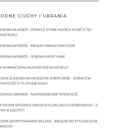
ODNE CIUCHY I UBRANIA
KIENKI NA JESIEŃ – ZOBACZ, KTÓRE MODELE NOSIĆ O TEJ
ORZE ROKU
KIENKA W KRATĘ – IDEALNY WAKACYJNY LOOK
KIENKA W KRATĘ – JESIENNY MUST HAVE
K WYBRAĆ IDEALNĄ SUKIENKĘ NA WESELE?
DNE SUKIENKI NA WESELE NA JESIEŃ I ZIMĘ – ZOBACZ W
YM PÓJŚĆ O TEJ PORZE ROKU
ÓDNICE DAMSKIE – NAJMODNIEJSZE TENDENCJE
TYNOWE SPÓDNICE MIDI W STYLIZACJACH CODZIENNYCH – Z
YM JE ŁĄCZYĆ?
DNE SZORTY DAMSKIE NA LATO – IDEALNE DO STYLIZACJI NA
AKACJE!