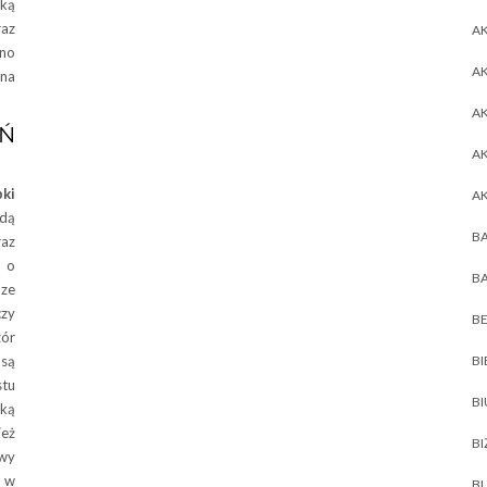
tką
raz
AK
wno
AK
 na
A
Ń
A
bki
A
dą
BA
raz
i o
BA
ze
zy
BE
zór
BI
 są
stu
B
ką
ież
BI
wy
t w
BL