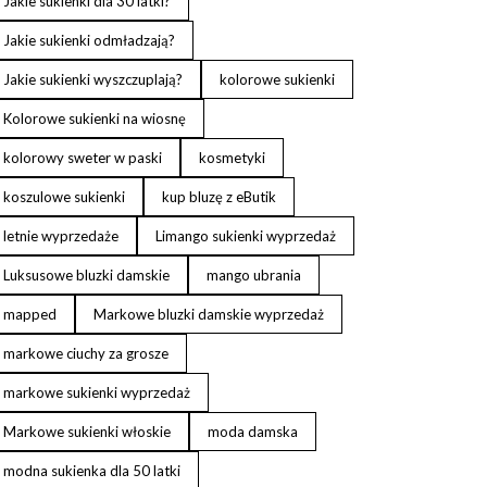
Jakie sukienki dla 30 latki?
Jakie sukienki odmładzają?
Jakie sukienki wyszczuplają?
kolorowe sukienki
Kolorowe sukienki na wiosnę
kolorowy sweter w paski
kosmetyki
koszulowe sukienki
kup bluzę z eButik
letnie wyprzedaże
Limango sukienki wyprzedaż
Luksusowe bluzki damskie
mango ubrania
mapped
Markowe bluzki damskie wyprzedaż
markowe ciuchy za grosze
markowe sukienki wyprzedaż
Markowe sukienki włoskie
moda damska
modna sukienka dla 50 latki