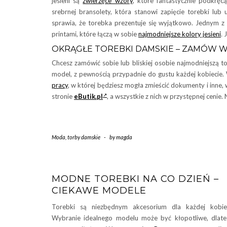
jesieni są
zwierzęce wzory
, które fantastycznie podkręcą
srebrnej bransolety, która stanowi zapięcie torebki lu
sprawia, że torebka prezentuje się wyjątkowo. Jednym z 
printami, które łączą w sobie
najmodniejsze kolory jesieni
. 
OKRĄGŁE TOREBKI DAMSKIE – ZAMÓW W
Chcesz zamówić sobie lub bliskiej osobie najmodniejszą 
model, z pewnością przypadnie do gustu każdej kobiecie.
pracy
, w której będziesz mogła zmieścić dokumenty i inne
stronie
eButik.pl
, a wszystkie z nich w przystępnej cenie. 
Moda
,
torby damskie
-
by
magda
MODNE TOREBKI NA CO DZIEŃ –
CIEKAWE MODELE
Torebki są niezbędnym akcesorium dla każdej kobie
Wybranie idealnego modelu może być kłopotliwe, dlat