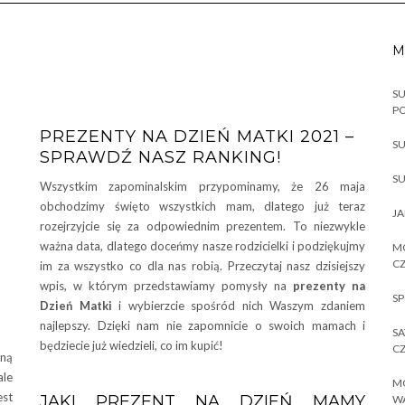
M
SU
P
PREZENTY NA DZIEŃ MATKI 2021 –
SU
SPRAWDŹ NASZ RANKING!
SU
Wszystkim zapominalskim przypominamy, że 26 maja
obchodzimy święto wszystkich mam, dlatego już teraz
JA
rozejrzyjcie się za odpowiednim prezentem. To niezwykle
ważna data, dlatego doceńmy nasze rodzicielki i podziękujmy
MO
CZ
im za wszystko co dla nas robią. Przeczytaj nasz dzisiejszy
wpis, w którym przedstawiamy pomysły na
prezenty na
SP
Dzień Matki
i wybierzcie spośród nich Waszym zdaniem
najlepszy. Dzięki nam nie zapomnicie o swoich mamach i
SA
będziecie już wiedzieli, co im kupić!
CZ
zną
le
MO
est
JAKI PREZENT NA DZIEŃ MAMY
W