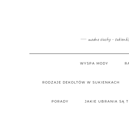
Skip
to
content
modne ciuchy - sukienki
WYSPA MODY
R
RODZAJE DEKOLTÓW W SUKIENKACH
PORADY
JAKIE UBRANIA SĄ 