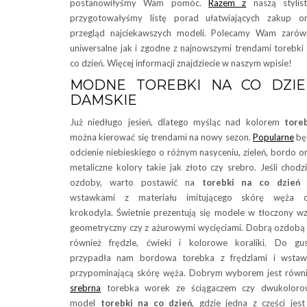
postanowiłyśmy Wam pomóc.
Razem z
naszą stylis
przygotowałyśmy listę porad ułatwiających zakup o
przegląd najciekawszych modeli. Polecamy Wam zaró
uniwersalne jak i zgodne z najnowszymi trendami torebki
co dzień. Więcej informacji znajdziecie w naszym wpisie!
MODNE TOREBKI NA CO DZIE
DAMSKIE
Już niedługo jesień, dlatego myśląc nad kolorem
tore
można kierować się trendami na nowy sezon.
Popularne
bę
odcienie niebieskiego o różnym nasyceniu, zieleń, bordo o
metaliczne kolory takie jak złoto czy srebro. Jeśli chodz
ozdoby, warto postawić na
torebki na co dzień
wstawkami z materiału imitującego skórę węża c
krokodyla. Świetnie prezentują się modele w tłoczony w
geometryczny czy z ażurowymi wycięciami. Dobrą ozdobą
również frędzle, ćwieki i kolorowe koraliki. Do gu
przypadła nam bordowa torebka z frędzlami i wstaw
przypominającą skórę węża. Dobrym wyborem jest równ
srebrna
torebka worek ze ściągaczem czy dwukoloro
model
torebki na co dzień
, gdzie jedna z części jes