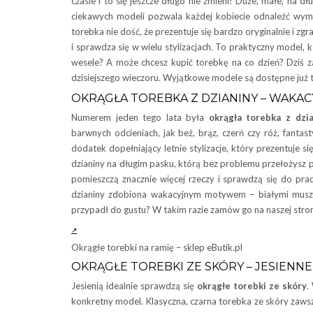
czasie i to się jeszcze długo nie zmieni! Duże, małe, na 
ciekawych modeli pozwala każdej kobiecie odnaleźć wym
torebka nie dość, że prezentuje się bardzo oryginalnie i zg
i sprawdza się w wielu stylizacjach. To praktyczny model, 
wesele? A może chcesz kupić torebkę na co dzień? Dziś zap
dzisiejszego wieczoru. Wyjątkowe modele są dostępne już t
OKRĄGŁA TOREBKA Z DZIANINY – WAKAC
Numerem jeden tego lata była
okrągła torebka z dzi
barwnych odcieniach, jak beż, brąz, czerń czy róż, fantast
dodatek dopełniający letnie stylizacje, który prezentuje s
dzianiny na długim pasku, którą bez problemu przełożysz p
pomieszczą znacznie więcej rzeczy i sprawdzą się do pr
dzianiny zdobiona wakacyjnym motywem – białymi muszel
przypadł do gustu? W takim razie zamów go na naszej stroni
Okrągłe torebki na ramię – sklep eButik.pl
OKRĄGŁE TOREBKI ZE SKÓRY – JESIENNE
Jesienią idealnie sprawdzą się
okrągłe torebki ze skóry
.
konkretny model. Klasyczna, czarna torebka ze skóry zawsze 