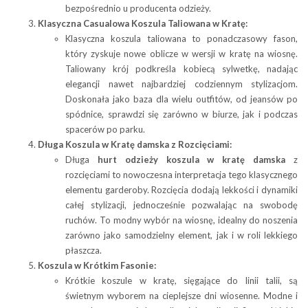
bezpośrednio u producenta odzieży.
Klasyczna Casualowa Koszula Taliowana w Kratę:
Klasyczna koszula taliowana to ponadczasowy fason,
który zyskuje nowe oblicze w wersji w kratę na wiosnę.
Taliowany krój podkreśla kobiecą sylwetkę, nadając
elegancji nawet najbardziej codziennym stylizacjom.
Doskonała jako baza dla wielu outfitów, od jeansów po
spódnice, sprawdzi się zarówno w biurze, jak i podczas
spacerów po parku.
Długa Koszula w Kratę damska z Rozcięciami:
Długa
hurt odzieży
koszula w kratę damska
z
rozcięciami to nowoczesna interpretacja tego klasycznego
elementu garderoby. Rozcięcia dodają lekkości i dynamiki
całej stylizacji, jednocześnie pozwalając na swobodę
ruchów. To modny wybór na wiosnę, idealny do noszenia
zarówno jako samodzielny element, jak i w roli lekkiego
płaszcza.
Koszula w Krótkim Fasonie:
Krótkie koszule w kratę, sięgające do linii talii, są
świetnym wyborem na cieplejsze dni wiosenne. Modne i