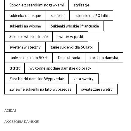
Spodnie z szerokimi nogawkami
stylizacje
sukienka quiosque
sukienki
sukienki dla 60 latki
sukienki na wiosnę
Sukienki włoskie i francuskie
Sukienki włoskie letnie
sweter w paski
sweter świąteczny
tanie sukienki dla 50 latki
tanie sukienki do 50 zł
Tanie ubrania
torebka damska
ttttttt
wygodne spodnie damskie do pracy
Zara bluzki damskie Wyprzedaż
zara swetry
Zwiewne sukienki na lato wyprzedaż
świąteczne swetry
ADIDAS
AKCESORIA DAMSKIE