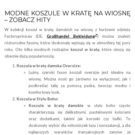
MODNE KOSZULE W KRATĘ NA WIOSNĘ
– ZOBACZ HITY
W kolekcji koszul w kratę damskich na wiosnę z hurtowni odzieży
Factoryprice.eu (DE.
Großhandel Bekleidung
)
można znaleźć
różnorodne fasony, które doskonale wpisują się w atmosferę tej pory
roku. Oto kilka modnych rodzajów
koszul w kratę
, które cieszą się
obecnie dużą popularnością:
Koszula w kratę damska Oversize:
Luźny, szeroki fason koszuli oversize jest idealny na
wiosnę. Można nosić go zarówno na wyłączność, jak i
podkreślać talię za pomocą paska, tworząc modny i
komfortowy look.
Koszula w Stylu Boho:
Koszule w kratę damskie
w stylu boho często
charakteryzują się delikatnymi, pastelowymi kolorami
oraz dodatkami, takimi jak koronki czy bufki. To
doskonały wybór dla miłośniczek luzu i nonszalancji, a dla
najlepszych warunków transakcyjnych zamów je