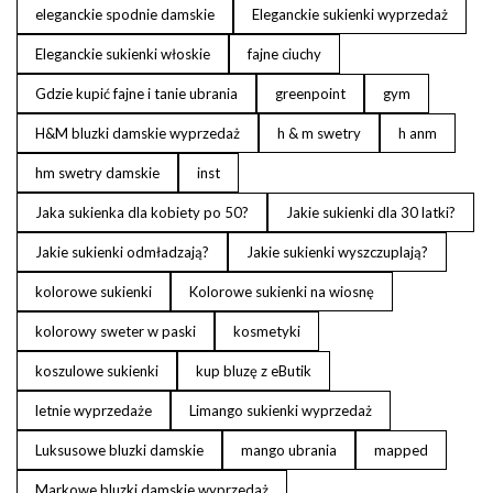
eleganckie spodnie damskie
Eleganckie sukienki wyprzedaż
Eleganckie sukienki włoskie
fajne ciuchy
Gdzie kupić fajne i tanie ubrania
greenpoint
gym
H&M bluzki damskie wyprzedaż
h & m swetry
h anm
hm swetry damskie
inst
Jaka sukienka dla kobiety po 50?
Jakie sukienki dla 30 latki?
Jakie sukienki odmładzają?
Jakie sukienki wyszczuplają?
kolorowe sukienki
Kolorowe sukienki na wiosnę
kolorowy sweter w paski
kosmetyki
koszulowe sukienki
kup bluzę z eButik
letnie wyprzedaże
Limango sukienki wyprzedaż
Luksusowe bluzki damskie
mango ubrania
mapped
Markowe bluzki damskie wyprzedaż