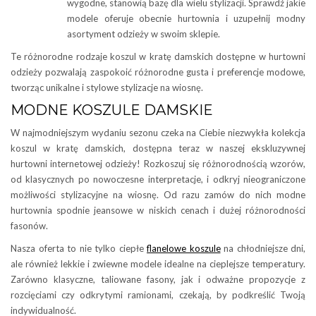
wygodne, stanowią bazę dla wielu stylizacji. Sprawdź jakie
modele oferuje obecnie hurtownia i uzupełnij modny
asortyment odzieży w swoim sklepie.
Te różnorodne rodzaje koszul w kratę damskich dostępne w hurtowni
odzieży pozwalają zaspokoić różnorodne gusta i preferencje modowe,
tworząc unikalne i stylowe stylizacje na wiosnę.
MODNE KOSZULE DAMSKIE
W najmodniejszym wydaniu sezonu czeka na Ciebie niezwykła kolekcja
koszul w kratę damskich, dostępna teraz w naszej ekskluzywnej
hurtowni internetowej odzieży! Rozkoszuj się różnorodnością wzorów,
od klasycznych po nowoczesne interpretacje, i odkryj nieograniczone
możliwości stylizacyjne na wiosnę. Od razu zamów do nich modne
hurtownia spodnie jeansowe w niskich cenach i dużej różnorodności
fasonów.
Nasza oferta to nie tylko ciepłe
flanelowe koszule
na chłodniejsze dni,
ale również lekkie i zwiewne modele idealne na cieplejsze temperatury.
Zarówno klasyczne, taliowane fasony, jak i odważne propozycje z
rozcięciami czy odkrytymi ramionami, czekają, by podkreślić Twoją
indywidualność.