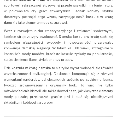
sportowej i rekreacyjnej, stosowanej przede wszystkim na łonie natury,
w polowaniach czy grach towarzyskich. Jednak kobiety szybko
dostrzegły potencjał tego wzoru, zaczynając nosić
koszule w kratę
damskie
jako elementy mody casualowej.
Wraz z rozwojem ruchu emancypacyjnego i zmianami społecznymi,
kobiece stroje zaczęły ewoluować.
Damska koszula w kratę
stała się
symbolem niezależności, swobody i nowoczesności, przerywając
konwencje damskiej elegancji. W latach 60. XX wieku, szczególnie w
kontekście mody modów, kraciaste koszule zyskały na popularności,
stając się niemal ikoną stylu boho czy preppy.
Dziś
koszula w kratę damska
to nie tylko wyraz wolności, ale również
wszechstronności stylizacyjnej. Doskonale komponuje się z różnymi
elementami garderoby, od eleganckich spódnic po codzienne jeansy,
tworząc zrównoważony i oryginalny look. To więc nie tylko
odzwierciedlenie historii, ale także dowód na to, jak klasyczne elementy
mody potrafią przekraczać granice płci i stać się nieodłącznymi
składnikami kobiecej garderoby.