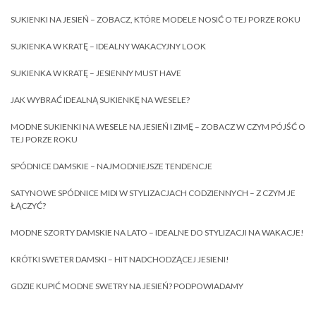
SUKIENKI NA JESIEŃ – ZOBACZ, KTÓRE MODELE NOSIĆ O TEJ PORZE ROKU
SUKIENKA W KRATĘ – IDEALNY WAKACYJNY LOOK
SUKIENKA W KRATĘ – JESIENNY MUST HAVE
JAK WYBRAĆ IDEALNĄ SUKIENKĘ NA WESELE?
MODNE SUKIENKI NA WESELE NA JESIEŃ I ZIMĘ – ZOBACZ W CZYM PÓJŚĆ O
TEJ PORZE ROKU
SPÓDNICE DAMSKIE – NAJMODNIEJSZE TENDENCJE
SATYNOWE SPÓDNICE MIDI W STYLIZACJACH CODZIENNYCH – Z CZYM JE
ŁĄCZYĆ?
MODNE SZORTY DAMSKIE NA LATO – IDEALNE DO STYLIZACJI NA WAKACJE!
KRÓTKI SWETER DAMSKI – HIT NADCHODZĄCEJ JESIENI!
GDZIE KUPIĆ MODNE SWETRY NA JESIEŃ? PODPOWIADAMY