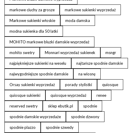
markowe ciuchy za grosze
markowe sukienki wyprzedaż
Markowe sukienki włoskie
moda damska
modna sukienka dla 50 latki
MOHITO markowe bluzki damskie wyprzedaż
mohito swetry
Monnari wyprzedaż sukienek
msngr
najpiękniejsze sukienki na weselu
najtańsze spodnie damskie
najwygodniejsze spodnie damskie
na wiosnę
Orsay sukienki wyprzedaż
porady stylistki
quiosque
quiosque sukienki
quiosque wyprzedaż
renee
reserved swetry
sklep ebutik.pl
spodnie
spodnie damskie wyprzedaże
spodnie dzwony
spodnie plazzo
spodnie szwedy