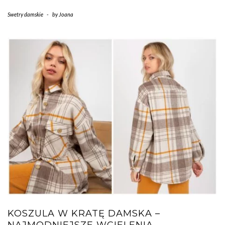
Swetry damskie
-
by
Joana
KOSZULA W KRATĘ DAMSKA –