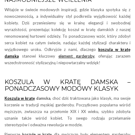
NAJMODNIEJSZE WCIELENIA
Witajcie w świecie modowych inspiracji, gdzie klasyka spotyka się z
nowoczesnością, a indywidualny styl podkreśla wyjątkowość każdej
kobiety. Dziś przeniesiemy się w krainę elegancji i swobodnej
wyrazistości, prezentując kolekcję koszul w kratę damskich z naszej
renomowanej hurtowni odzieży. To ponadczasowy wzór, który zdobył
serca kobiet na całym świecie, nadając każdej stylizacji charakteru i
wyjątkowego uroku. Odkryjcie z nami, dlaczego
koszula w kratę
damska
stanowi kluczowy
element garderoby
, oferując zarazem
wszechstronność stylizacyjną i niepowtarzalny wdzięk!
KOSZULA W KRATĘ DAMSKA –
PONADCZASOWY MODOWY KLASYK
Koszula w kratę
damska
, choć dziś traktowana jako klasyk, ma swoje
korzenie w tradycji męskiej garderoby. Początkowo popularna wśród
mężczyzn, zwłaszcza na przełomie XIX i XX wieku, szybko zdobyła
uznanie także wśród kobiet. To swego rodzaju przełamanie
stereotypów i odważna rewolucja w modzie.
Pierwsze
koszule w kratę
dla mężczyzn były elementem garderoby