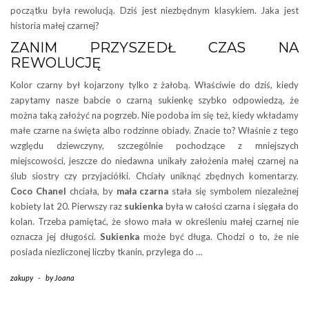
początku była rewolucją. Dziś jest niezbędnym klasykiem. Jaka jest
historia małej czarnej?
ZANIM PRZYSZEDŁ CZAS NA
REWOLUCJĘ
Kolor czarny był kojarzony tylko z żałobą. Właściwie do dziś, kiedy
zapytamy nasze babcie o czarną sukienkę szybko odpowiedzą, że
można taką założyć na pogrzeb. Nie podoba im się też, kiedy wkładamy
małe czarne na święta albo rodzinne obiady. Znacie to? Właśnie z tego
względu dziewczyny, szczególnie pochodzące z mniejszych
miejscowości, jeszcze do niedawna unikały założenia małej czarnej na
ślub siostry czy przyjaciółki. Chciały uniknąć zbędnych komentarzy.
Coco Chanel
chciała, by
mała czarna
stała się symbolem niezależnej
kobiety lat 20. Pierwszy raz
sukienka
była w całości czarna i sięgała do
kolan. Trzeba pamiętać, że słowo mała w określeniu małej czarnej nie
oznacza jej długości.
Sukienka
może być długa. Chodzi o to, że nie
posiada niezliczonej liczby tkanin, przylega do …
zakupy
-
by
Joana