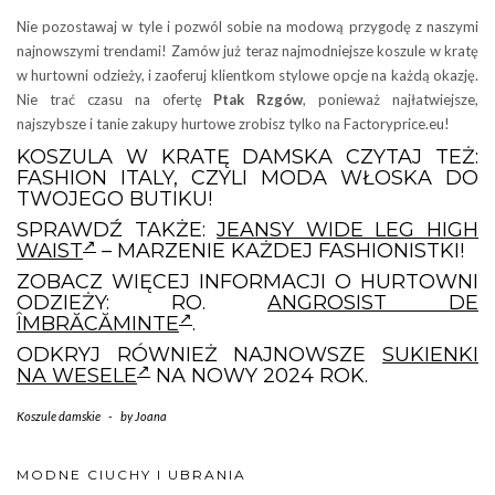
Nie pozostawaj w tyle i pozwól sobie na modową przygodę z naszymi
najnowszymi trendami! Zamów już teraz najmodniejsze koszule w kratę
w hurtowni odzieży, i zaoferuj klientkom stylowe opcje na każdą okazję.
Nie trać czasu na ofertę
Ptak Rzgów
, ponieważ najłatwiejsze,
najszybsze i tanie zakupy hurtowe zrobisz tylko na Factoryprice.eu!
KOSZULA W KRATĘ DAMSKA CZYTAJ TEŻ:
FASHION ITALY, CZYLI MODA WŁOSKA DO
TWOJEGO BUTIKU!
SPRAWDŹ TAKŻE:
JEANSY WIDE LEG HIGH
WAIST
– MARZENIE KAŻDEJ FASHIONISTKI!
ZOBACZ WIĘCEJ INFORMACJI O HURTOWNI
ODZIEŻY: RO.
ANGROSIST DE
ÎMBRĂCĂMINTE
.
ODKRYJ RÓWNIEŻ NAJNOWSZE
SUKIENKI
NA WESELE
NA NOWY 2024 ROK.
Koszule damskie
-
by
Joana
MODNE CIUCHY I UBRANIA