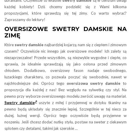
ubraniami. Oczywiście to właśnie
swetry damskie
są w centrum uwagi
każdej kobiety! Dziś chcemy podzielić się z Wami kilkoma
propozycjami, które sprawdzą się tej zimy. Co warto wybrać?
Zapraszamy do lektury!
OVERSIZOWE SWETRY DAMSKIE NA
ZIMĘ
Które
swetry damskie
najbardziej kojarzą nam się z ciepłem i zimowym
czasem? Oczywiście nic innego jak oversizowe modele! Ich zalety są
niezaprzeczalne! Przede wszystkim, są niezwykle wygodne i ciepłe, co
sprawia, że idealnie sprawdzają się jako osłona przed zimowym
chłodem. Dodatkowo, oversizowy fason nadaje swobodnego,
luzackiego charakteru, co pozwala poczuć się swobodnie, nawet w
najchłodniejsze dni.
Oprócz tego
oversizowa swetry damskie
to
propozycja dla każdej z nas! Bez względu na sylwetkę czy styl. Na
pewno przy wyborze oversizowego modelu zwrócić uwagę na materiał.
Swetry damskie
uszyte z miłej i przyjemnej w dotyku tkaniny na
pewno będą układały się znacznie lepiej. Szczególnie w tej nieco za
dużej, luźnej wersji. Oprócz tego oczywiście będą przyjemne w
noszeniu. Jeśli chcesz dodać nutkę stylu, postaw na sweter z ciekawym
splotem czy detalami, takimi jak szerokie
…