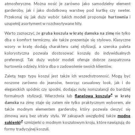
atmosferyczne. Można nosić je zarówno jako samodzielny element
garderoby, jak i jako dodatkową warstwę pod kurtkę czy sweter.
Przekonaj się jak duży wybór takich modeli proponuje
hurtownia
i
uzupełnij asortyment w rozchwytywane hity.
Warto zaznaczyć, że
gruba koszula w kratę damska na zimę
nie tylko
dba o komfort termiczny, ale także prezentuje się stylowo. Klasyczne
wzory w kratę dodają charakteru całej stylizacji, a szeroka paleta
kolorystyczna pozwala dostosować koszulę do indywidualnych
preferencji. Tak duży wybór modeli oferuje dobrze zaopatrzona
hurtownia odzieży, która dba o zadowolenie swoich klientów.
Zaletą tego typu koszul jest także ich wszechstronność. Mogą być
noszone zarówno do jeansów, tworząc casualowy look, jak i do
eleganckich spódnic czy spodni, dodając nutę nonszalancji do bardziej
formalnych stylizacji. Wierzchnia lub
flanelowa koszula
w kratę
damska
na zimę staje się zatem nie tylko praktycznym wyborem, ale
także modnym elementem garderoby, który pozwala cieszyć się
zimową aurą bez utraty stylu. W zakupach uwzględnij także
modne
sukienki
szmizjerki o modnym koszulowym kroju, które nawiązują do
formy tradycyjnej koszuli.