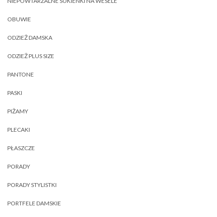
NIEPOWTARZALNE SUKIENKI NA WESELE
OBUWIE
ODZIEŻ DAMSKA
ODZIEŻ PLUS SIZE
PANTONE
PASKI
PIŻAMY
PLECAKI
PŁASZCZE
PORADY
PORADY STYLISTKI
PORTFELE DAMSKIE