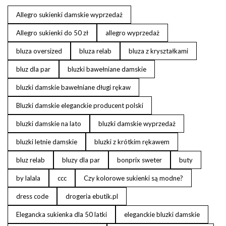
Allegro sukienki damskie wyprzedaż
Allegro sukienki do 50 zł
allegro wyprzedaż
bluza oversized
bluza relab
bluza z kryształkami
bluz dla par
bluzki bawełniane damskie
bluzki damskie bawełniane długi rękaw
Bluzki damskie eleganckie producent polski
bluzki damskie na lato
bluzki damskie wyprzedaż
bluzki letnie damskie
bluzki z krótkim rękawem
bluz relab
bluzy dla par
bonprix sweter
buty
by lalala
ccc
Czy kolorowe sukienki są modne?
dress code
drogeria ebutik.pl
Elegancka sukienka dla 50 latki
eleganckie bluzki damskie