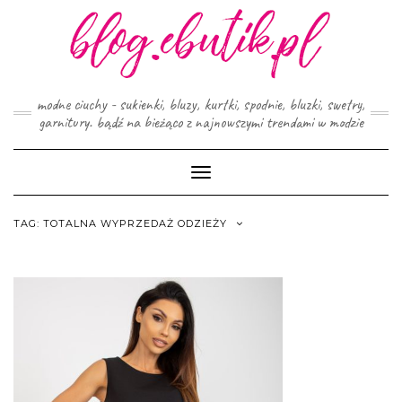
Skip
to
content
modne ciuchy - sukienki, bluzy, kurtki, spodnie, bluzki, swetry,
garnitury. bądź na bieżąco z najnowszymi trendami w modzie
Toggle
Navigation
TAG:
TOTALNA WYPRZEDAŻ ODZIEŻY