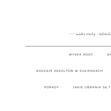
Skip
to
content
modne ciuchy - sukienki
WYSPA MODY
R
RODZAJE DEKOLTÓW W SUKIENKACH
PORADY
JAKIE UBRANIA SĄ 