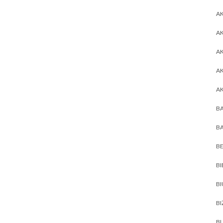
AK
AK
A
A
A
BA
BA
BE
BI
B
BI
BL