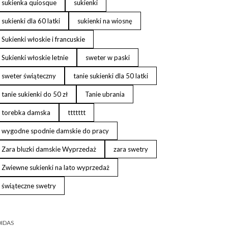
sukienka quiosque
sukienki
sukienki dla 60 latki
sukienki na wiosnę
Sukienki włoskie i francuskie
Sukienki włoskie letnie
sweter w paski
sweter świąteczny
tanie sukienki dla 50 latki
tanie sukienki do 50 zł
Tanie ubrania
torebka damska
ttttttt
wygodne spodnie damskie do pracy
Zara bluzki damskie Wyprzedaż
zara swetry
Zwiewne sukienki na lato wyprzedaż
świąteczne swetry
IDAS