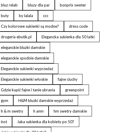
bluz relab
bluzy dla par
bonprix sweter
buty
by lalala
ccc
Czy kolorowe sukienki są modne?
dress code
drogeria ebutik.pl
Elegancka sukienka dla 50 latki
eleganckie bluzki damskie
eleganckie spodnie damskie
Eleganckie sukienki wyprzedaż
Eleganckie sukienki włoskie
fajne ciuchy
Gdzie kupić fajne i tanie ubrania
greenpoint
gym
H&M bluzki damskie wyprzedaż
h & m swetry
h anm
hm swetry damskie
inst
Jaka sukienka dla kobiety po 50?