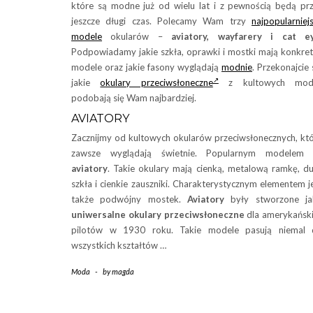
które są modne już od wielu lat i z pewnością będą pr
jeszcze długi czas. Polecamy Wam trzy
najpopularniej
modele
okularów –
aviatory, wayfarery i cat ey
Podpowiadamy jakie szkła, oprawki i mostki mają konkre
modele oraz jakie fasony wyglądają
modnie
. Przekonajcie 
jakie
okulary przeciwsłoneczne
z kultowych mode
podobają się Wam najbardziej.
AVIATORY
Zacznijmy od kultowych okularów przeciwsłonecznych, kt
zawsze wyglądają świetnie. Popularnym modelem 
aviatory
. Takie okulary mają cienką, metalową ramkę, d
szkła i cienkie zauszniki. Charakterystycznym elementem j
także podwójny mostek.
Aviatory
były stworzone ja
uniwersalne okulary przeciwsłoneczne
dla amerykańsk
pilotów w 1930 roku. Takie modele pasują niemal 
wszystkich kształtów …
Moda
-
by
magda