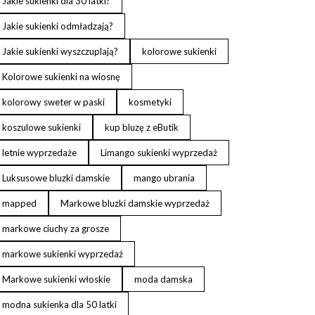
Jakie sukienki dla 30 latki?
Jakie sukienki odmładzają?
Jakie sukienki wyszczuplają?
kolorowe sukienki
Kolorowe sukienki na wiosnę
kolorowy sweter w paski
kosmetyki
koszulowe sukienki
kup bluzę z eButik
letnie wyprzedaże
Limango sukienki wyprzedaż
Luksusowe bluzki damskie
mango ubrania
mapped
Markowe bluzki damskie wyprzedaż
markowe ciuchy za grosze
markowe sukienki wyprzedaż
Markowe sukienki włoskie
moda damska
modna sukienka dla 50 latki