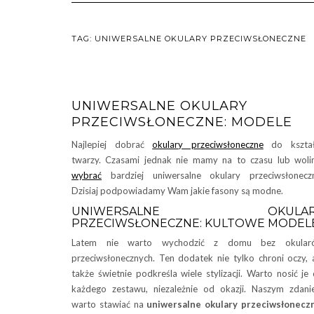
TAG:
UNIWERSALNE OKULARY PRZECIWSŁONECZNE
UNIWERSALNE OKULARY
PRZECIWSŁONECZNE: MODELE
Najlepiej dobrać
okulary przeciwsłoneczne
do kształ
twarzy. Czasami jednak nie mamy na to czasu lub wol
wybrać
bardziej uniwersalne okulary przeciwsłonecz
Dzisiaj podpowiadamy Wam jakie fasony są modne.
UNIWERSALNE OKULAR
PRZECIWSŁONECZNE: KULTOWE MODEL
Latem nie warto wychodzić z domu bez okular
przeciwsłonecznych. Ten dodatek nie tylko chroni oczy, 
także świetnie podkreśla wiele stylizacji. Warto nosić je
każdego zestawu, niezależnie od okazji. Naszym zdan
warto stawiać na
uniwersalne okulary przeciwsłonecz