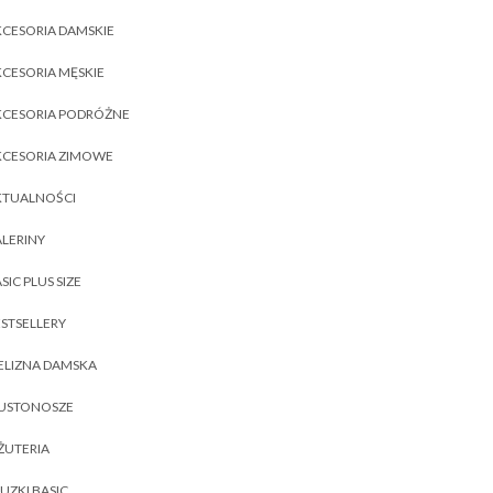
CESORIA DAMSKIE
CESORIA MĘSKIE
KCESORIA PODRÓŻNE
KCESORIA ZIMOWE
KTUALNOŚCI
LERINY
SIC PLUS SIZE
STSELLERY
ELIZNA DAMSKA
IUSTONOSZE
ŻUTERIA
UZKI BASIC