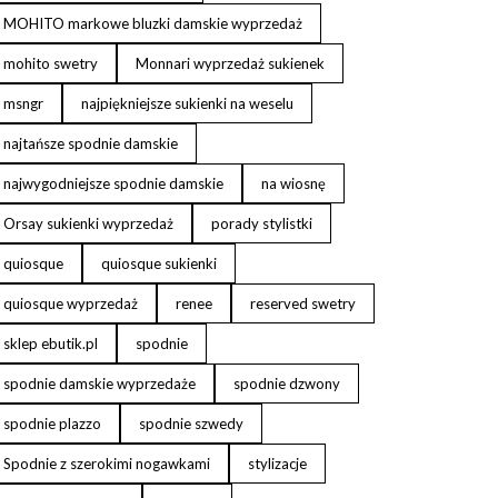
MOHITO markowe bluzki damskie wyprzedaż
mohito swetry
Monnari wyprzedaż sukienek
msngr
najpiękniejsze sukienki na weselu
najtańsze spodnie damskie
najwygodniejsze spodnie damskie
na wiosnę
Orsay sukienki wyprzedaż
porady stylistki
quiosque
quiosque sukienki
quiosque wyprzedaż
renee
reserved swetry
sklep ebutik.pl
spodnie
spodnie damskie wyprzedaże
spodnie dzwony
spodnie plazzo
spodnie szwedy
Spodnie z szerokimi nogawkami
stylizacje