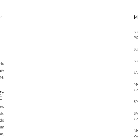
M
SU
P
SU
SU
tu
imy
JA
ne.
MO
CZ
Y
E
SP
ów
ale
SA
CZ
 do
iem
MO
ne
,
W