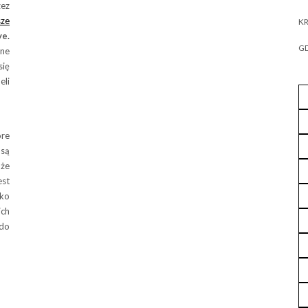
zez
sze
KR
e.
GD
tne
się
li
óre
są
uże
est
ko
ich
do