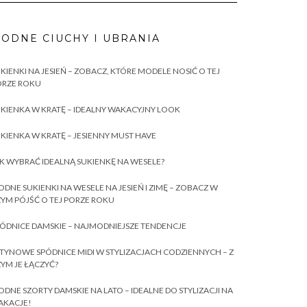
ODNE CIUCHY I UBRANIA
KIENKI NA JESIEŃ – ZOBACZ, KTÓRE MODELE NOSIĆ O TEJ
ORZE ROKU
KIENKA W KRATĘ – IDEALNY WAKACYJNY LOOK
KIENKA W KRATĘ – JESIENNY MUST HAVE
K WYBRAĆ IDEALNĄ SUKIENKĘ NA WESELE?
DNE SUKIENKI NA WESELE NA JESIEŃ I ZIMĘ – ZOBACZ W
YM PÓJŚĆ O TEJ PORZE ROKU
ÓDNICE DAMSKIE – NAJMODNIEJSZE TENDENCJE
TYNOWE SPÓDNICE MIDI W STYLIZACJACH CODZIENNYCH – Z
YM JE ŁĄCZYĆ?
DNE SZORTY DAMSKIE NA LATO – IDEALNE DO STYLIZACJI NA
AKACJE!