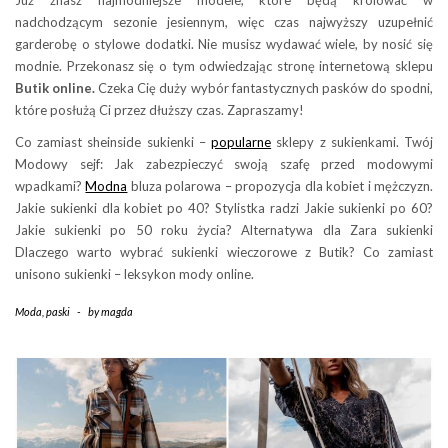
nadchodzącym sezonie jesiennym, więc czas najwyższy uzupełnić
garderobę o stylowe dodatki. Nie musisz wydawać wiele, by nosić się
modnie. Przekonasz się o tym odwiedzając stronę internetową sklepu
Butik online.
Czeka Cię duży wybór fantastycznych pasków do spodni,
które posłużą Ci przez dłuższy czas. Zapraszamy!
Co zamiast sheinside sukienki –
popularne
sklepy z sukienkami. Twój
Modowy sejf: Jak zabezpieczyć swoją szafę przed modowymi
wpadkami?
Modna
bluza polarowa – propozycja dla kobiet i mężczyzn.
Jakie sukienki dla kobiet po 40? Stylistka radzi Jakie sukienki po 60?
Jakie sukienki po 50 roku życia? Alternatywa dla Zara sukienki
Dlaczego warto wybrać sukienki wieczorowe z Butik? Co zamiast
unisono sukienki – leksykon mody online.
Moda
,
paski
-
by
magda