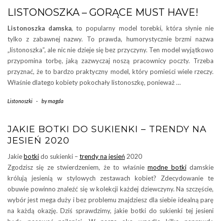
LISTONOSZKA – GORĄCE MUST HAVE!
Listonoszka damska
, to popularny model torebki, która słynie nie
tylko z zabawnej nazwy. To prawda, humorystycznie brzmi nazwa
„listonoszka”, ale nic nie dzieje się bez przyczyny. Ten model wyjątkowo
przypomina torbę, jaką zazwyczaj noszą pracownicy poczty. Trzeba
przyznać, że to bardzo praktyczny model, który pomieści wiele rzeczy.
Właśnie dlatego kobiety pokochały listonoszkę, ponieważ …
Listonoszki
-
by
magda
JAKIE BOTKI DO SUKIENKI – TRENDY NA
JESIEŃ 2020
Jakie
botki
do sukienki –
trendy na jesień
2020
Zgodzisz się ze stwierdzeniem, że to właśnie
modne botki
damskie
królują jesienią w stylowych zestawach kobiet? Zdecydowanie te
obuwie powinno znaleźć się w kolekcji każdej dziewczyny. Na szczęście,
wybór jest mega duży i bez problemu znajdziesz dla siebie idealną parę
na każdą okazję. Dziś sprawdzimy, jakie botki do sukienki tej jesieni