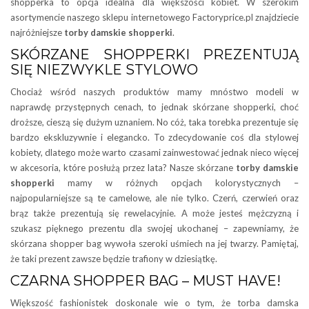
shopperka to opcja idealna dla większości kobiet. W szerokim
asortymencie naszego sklepu internetowego Factoryprice.pl znajdziecie
najróżniejsze
torby damskie shopperki
.
SKÓRZANE SHOPPERKI PREZENTUJĄ
SIĘ NIEZWYKLE STYLOWO
Chociaż wśród naszych produktów mamy mnóstwo modeli w
naprawdę przystępnych cenach, to jednak skórzane shopperki, choć
droższe, cieszą się dużym uznaniem. No cóż, taka torebka prezentuje się
bardzo ekskluzywnie i elegancko. To zdecydowanie coś dla stylowej
kobiety, dlatego może warto czasami zainwestować jednak nieco więcej
w akcesoria, które posłużą przez lata? Nasze skórzane
torby damskie
shopperki
mamy w różnych opcjach kolorystycznych –
najpopularniejsze są te camelowe, ale nie tylko. Czerń, czerwień oraz
brąz także prezentują się rewelacyjnie. A może jesteś mężczyzną i
szukasz pięknego prezentu dla swojej ukochanej – zapewniamy, że
skórzana shopper bag wywoła szeroki uśmiech na jej twarzy. Pamiętaj,
że taki prezent zawsze będzie trafiony w dziesiątkę.
CZARNA SHOPPER BAG – MUST HAVE!
Większość fashionistek doskonale wie o tym, że torba damska