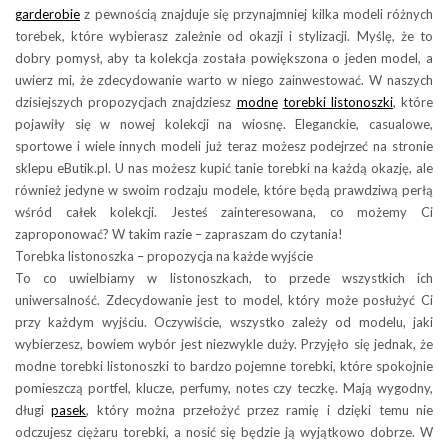
garderobie
z pewnością znajduje się przynajmniej kilka modeli różnych
torebek, które wybierasz zależnie od okazji i stylizacji. Myślę, że to
dobry pomysł, aby ta kolekcja została powiększona o jeden model, a
uwierz mi, że zdecydowanie warto w niego zainwestować. W naszych
dzisiejszych propozycjach znajdziesz
modne
torebki listonoszki
, które
pojawiły się w nowej kolekcji na wiosnę. Eleganckie, casualowe,
sportowe i wiele innych modeli już teraz możesz podejrzeć na stronie
sklepu eButik.pl. U nas możesz kupić tanie torebki na każdą okazję, ale
również jedyne w swoim rodzaju modele, które będą prawdziwą perłą
wśród całek kolekcji. Jesteś zainteresowana, co możemy Ci
zaproponować? W takim razie – zapraszam do czytania!
Torebka listonoszka – propozycja na każde wyjście
To co uwielbiamy w listonoszkach, to przede wszystkich ich
uniwersalność. Zdecydowanie jest to model, który może posłużyć Ci
przy każdym wyjściu. Oczywiście, wszystko zależy od modelu, jaki
wybierzesz, bowiem wybór jest niezwykle duży. Przyjęło się jednak, że
modne torebki listonoszki to bardzo pojemne torebki, które spokojnie
pomieszczą portfel, klucze, perfumy, notes czy teczkę. Mają wygodny,
długi
pasek
, który można przełożyć przez ramię i dzięki temu nie
odczujesz ciężaru torebki, a nosić się będzie ją wyjątkowo dobrze. W