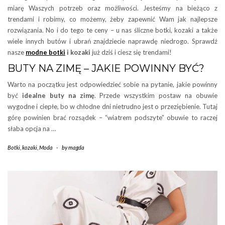
miarę Waszych potrzeb oraz możliwości. Jesteśmy na bieżąco z
trendami i robimy, co możemy, żeby zapewnić Wam jak najlepsze
rozwiązania. No i do tego te ceny – u nas śliczne botki, kozaki a także
wiele innych butów i ubrań znajdziecie naprawdę niedrogo. Sprawdź
nasze
modne botki
i kozaki
już dziś i ciesz się trendami!
BUTY NA ZIMĘ – JAKIE POWINNY BYĆ?
Warto na początku jest odpowiedzieć sobie na pytanie, jakie powinny
być
idealne buty na zimę
. Przede wszystkim postaw na obuwie
wygodne i ciepłe, bo w chłodne dni nietrudno jest o przeziębienie. Tutaj
górę powinien brać rozsądek – “wiatrem podszyte” obuwie to raczej
słaba opcja na …
Botki
,
kozaki
,
Moda
-
by
magda