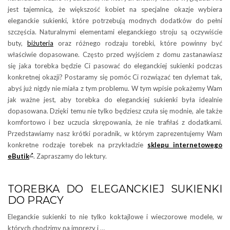
jest tajemnicą, że większość kobiet na specjalne okazje wybiera
eleganckie sukienki, które potrzebują modnych dodatków do pełni
szczęścia. Naturalnymi elementami eleganckiego stroju są oczywiście
buty,
biżuteria
oraz różnego rodzaju torebki, które powinny być
właściwie dopasowane. Często przed wyjściem z domu zastanawiasz
się jaka torebka będzie Ci pasować do eleganckiej sukienki podczas
konkretnej okazji? Postaramy się pomóc Ci rozwiązać ten dylemat tak,
abyś już nigdy nie miała z tym problemu. W tym wpisie pokażemy Wam
jak ważne jest, aby torebka do eleganckiej sukienki była idealnie
dopasowana. Dzięki temu nie tylko będziesz czuła się modnie, ale także
komfortowo i bez uczucia skrępowania, że nie trafiłaś z dodatkami.
Przedstawiamy nasz krótki poradnik, w którym zaprezentujemy Wam
konkretne rodzaje torebek na przykładzie
sklepu internetowego
eButik
. Zapraszamy do lektury.
TOREBKA DO ELEGANCKIEJ SUKIENKI
DO PRACY
Eleganckie sukienki to nie tylko koktajlowe i wieczorowe modele, w
których chodzimy na imprezy i …