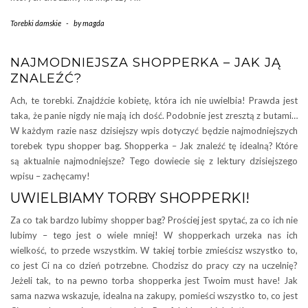
Torebki damskie
-
by
magda
NAJMODNIEJSZA SHOPPERKA – JAK JĄ
ZNALEŹĆ?
Ach, te torebki. Znajdźcie kobietę, która ich nie uwielbia! Prawda jest
taka, że panie nigdy nie mają ich dość. Podobnie jest zresztą z butami…
W każdym razie nasz dzisiejszy wpis dotyczyć będzie najmodniejszych
torebek typu shopper bag. Shopperka – Jak znaleźć tę idealną? Które
są aktualnie najmodniejsze? Tego dowiecie się z lektury dzisiejszego
wpisu – zachęcamy!
UWIELBIAMY TORBY SHOPPERKI!
Za co tak bardzo lubimy shopper bag? Prościej jest spytać, za co ich nie
lubimy – tego jest o wiele mniej! W shopperkach urzeka nas ich
wielkość, to przede wszystkim. W takiej torbie zmieścisz wszystko to,
co jest Ci na co dzień potrzebne. Chodzisz do pracy czy na uczelnię?
Jeżeli tak, to na pewno torba shopperka jest Twoim must have! Jak
sama nazwa wskazuje, idealna na zakupy, pomieści wszystko to, co jest