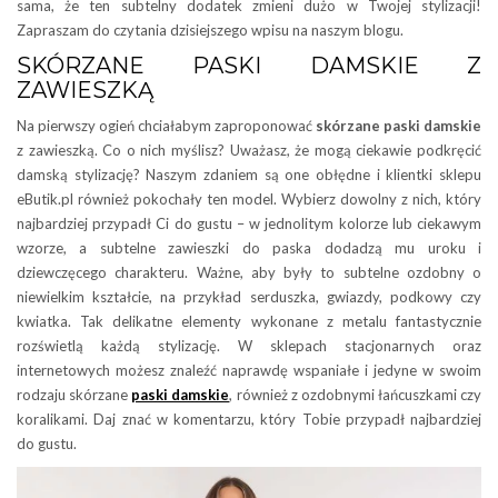
sama, że ten subtelny dodatek zmieni dużo w Twojej stylizacji!
Zapraszam do czytania dzisiejszego wpisu na naszym blogu.
SKÓRZANE PASKI DAMSKIE Z
ZAWIESZKĄ
Na pierwszy ogień chciałabym zaproponować
skórzane paski damskie
z zawieszką. Co o nich myślisz? Uważasz, że mogą ciekawie podkręcić
damską stylizację? Naszym zdaniem są one obłędne i klientki sklepu
eButik.pl również pokochały ten model. Wybierz dowolny z nich, który
najbardziej przypadł Ci do gustu – w jednolitym kolorze lub ciekawym
wzorze, a subtelne zawieszki do paska dodadzą mu uroku i
dziewczęcego charakteru. Ważne, aby były to subtelne ozdobny o
niewielkim kształcie, na przykład serduszka, gwiazdy, podkowy czy
kwiatka. Tak delikatne elementy wykonane z metalu fantastycznie
rozświetlą każdą stylizację. W sklepach stacjonarnych oraz
internetowych możesz znaleźć naprawdę wspaniałe i jedyne w swoim
rodzaju skórzane
paski damskie
, również z ozdobnymi łańcuszkami czy
koralikami. Daj znać w komentarzu, który Tobie przypadł najbardziej
do gustu.