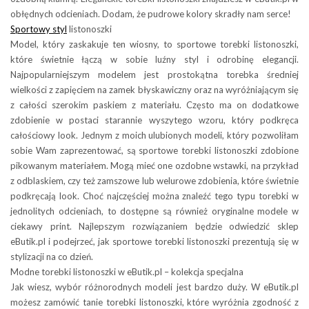
obłędnych odcieniach. Dodam, że pudrowe kolory skradły nam serce!
Sportowy styl
listonoszki
Model, który zaskakuje ten wiosny, to sportowe torebki listonoszki,
które świetnie łączą w sobie luźny styl i odrobinę elegancji.
Najpopularniejszym modelem jest prostokątna torebka średniej
wielkości z zapięciem na zamek błyskawiczny oraz na wyróżniającym się
z całości szerokim paskiem z materiału. Często ma on dodatkowe
zdobienie w postaci starannie wyszytego wzoru, który podkręca
całościowy look. Jednym z moich ulubionych modeli, który pozwoliłam
sobie Wam zaprezentować, są sportowe torebki listonoszki zdobione
pikowanym materiałem. Mogą mieć one ozdobne wstawki, na przykład
z odblaskiem, czy też zamszowe lub welurowe zdobienia, które świetnie
podkręcają look. Choć najczęściej można znaleźć tego typu torebki w
jednolitych odcieniach, to dostępne są również oryginalne modele w
ciekawy print. Najlepszym rozwiązaniem będzie odwiedzić sklep
eButik.pl i podejrzeć, jak sportowe torebki listonoszki prezentują się w
stylizacji na co dzień.
Modne torebki listonoszki w eButik.pl – kolekcja specjalna
Jak wiesz, wybór różnorodnych modeli jest bardzo duży. W eButik.pl
możesz zamówić tanie torebki listonoszki, które wyróżnia zgodność z