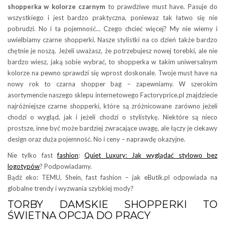
shopperka w kolorze czarnym
to prawdziwe must have. Pasuje do
wszystkiego i jest bardzo praktyczna, poniewaz tak łatwo się nie
pobrudzi. No i ta pojemność… Czego chcieć więcej? My nie wiemy i
uwielbiamy czarne shopperki. Nasze stylistki na co dzień także bardzo
chętnie je noszą. Jeżeli uważasz, że potrzebujesz nowej torebki, ale nie
bardzo wiesz, jaką sobie wybrać, to shopperka w takim uniwersalnym
kolorze na pewno sprawdzi się wprost doskonale. Twoje must have na
nowy rok to czarna shopper bag – zapewniamy. W szerokim
asortymencie naszego sklepu internetowego Factoryprice.pl znajdziecie
najróżniejsze czarne shopperki, które są zróżnicowane zarówno jeżeli
chodzi o wygląd, jak i jeżeli chodzi o stylistykę. Niektóre są nieco
prostsze, inne być może bardziej zwracające uwagę, ale łączy je ciekawy
design oraz duża pojemność. No i ceny – naprawdę okazyjne.
Nie tylko fast
fashion
:
Quiet Luxury: Jak wyglądać stylowo bez
logotypów
? Podpowiadamy.
Bądź eko: TEMU, Shein, fast fashion – jak eButik.pl odpowiada na
globalne trendy i wyzwania szybkiej mody?
TORBY DAMSKIE SHOPPERKI TO
ŚWIETNA OPCJA DO PRACY