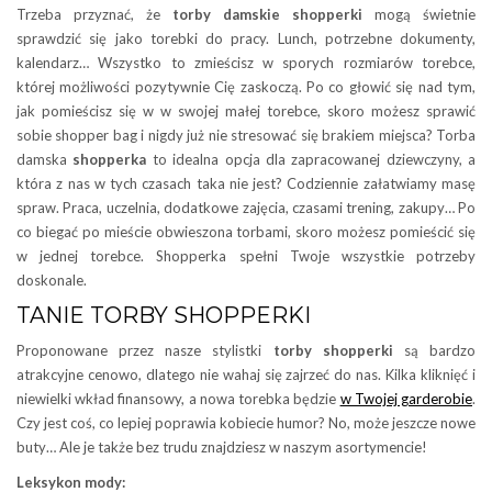
Trzeba przyznać, że
torby damskie shopperki
mogą świetnie
sprawdzić się jako torebki do pracy. Lunch, potrzebne dokumenty,
kalendarz… Wszystko to zmieścisz w sporych rozmiarów torebce,
której możliwości pozytywnie Cię zaskoczą. Po co głowić się nad tym,
jak pomieścisz się w w swojej małej torebce, skoro możesz sprawić
sobie shopper bag i nigdy już nie stresować się brakiem miejsca? Torba
damska
shopperka
to idealna opcja dla zapracowanej dziewczyny, a
która z nas w tych czasach taka nie jest? Codziennie załatwiamy masę
spraw. Praca, uczelnia, dodatkowe zajęcia, czasami trening, zakupy… Po
co biegać po mieście obwieszona torbami, skoro możesz pomieścić się
w jednej torebce. Shopperka spełni Twoje wszystkie potrzeby
doskonale.
TANIE TORBY SHOPPERKI
Proponowane przez nasze stylistki
torby shopperki
są bardzo
atrakcyjne cenowo, dlatego nie wahaj się zajrzeć do nas. Kilka kliknięć i
niewielki wkład finansowy, a nowa torebka będzie
w Twojej garderobie
.
Czy jest coś, co lepiej poprawia kobiecie humor? No, może jeszcze nowe
buty… Ale je także bez trudu znajdziesz w naszym asortymencie!
Leksykon mody: