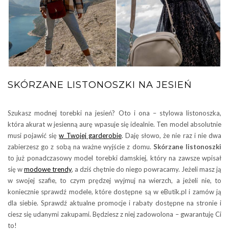
SKÓRZANE LISTONOSZKI NA JESIEŃ
Szukasz modnej torebki na jesień? Oto i ona – stylowa listonoszka,
która akurat w jesienną aurę wpasuje się idealnie. Ten model absolutnie
musi pojawić się
w Twojej garderobie
. Daję słowo, że nie raz i nie dwa
zabierzesz go z sobą na ważne wyjście z domu.
Skórzane listonoszki
to już ponadczasowy model torebki damskiej, który na zawsze wpisał
się w
modowe trendy
, a dziś chętnie do niego powracamy. Jeżeli masz ją
w swojej szafie, to czym prędzej wyjmuj na wierzch, a jeżeli nie, to
koniecznie sprawdź modele, które dostępne są w eButik.pl i zamów ją
dla siebie. Sprawdź aktualne promocje i rabaty dostępne na stronie i
ciesz się udanymi zakupami. Będziesz z niej zadowolona – gwarantuję Ci
to!