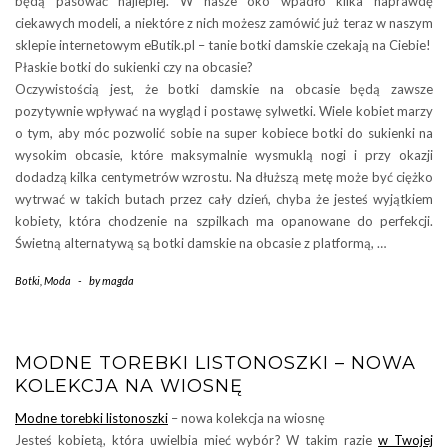
będą pasować najlepiej. W nasze oko wpadło kilka naprawdę
ciekawych modeli, a niektóre z nich możesz zamówić już teraz w naszym
sklepie internetowym eButik.pl – tanie botki damskie czekają na Ciebie!
Płaskie botki do sukienki czy na obcasie?
Oczywistością jest, że botki damskie na obcasie będą zawsze
pozytywnie wpływać na wygląd i postawę sylwetki. Wiele kobiet marzy
o tym, aby móc pozwolić sobie na super kobiece botki do sukienki na
wysokim obcasie, które maksymalnie wysmuklą nogi i przy okazji
dodadzą kilka centymetrów wzrostu. Na dłuższą metę może być ciężko
wytrwać w takich butach przez cały dzień, chyba że jesteś wyjątkiem
kobiety, która chodzenie na szpilkach ma opanowane do perfekcji.
Świetną alternatywą są botki damskie na obcasie z platformą, …
Botki
,
Moda
-
by
magda
MODNE TOREBKI LISTONOSZKI – NOWA
KOLEKCJA NA WIOSNĘ
Modne torebki listonoszki
– nowa kolekcja na wiosnę
Jesteś kobietą, która uwielbia mieć wybór? W takim razie
w Twojej