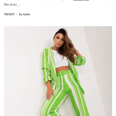
Nie dość, …
TRENDY
-
by
Joana