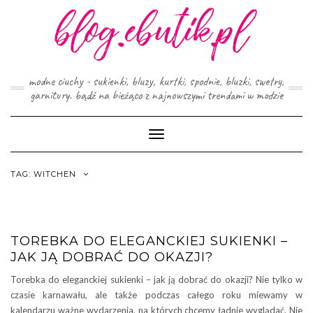
Skip
to
content
modne ciuchy - sukienki, bluzy, kurtki, spodnie, bluzki, swetry,
garnitury. bądź na bieżąco z najnowszymi trendami w modzie
Toggle
Navigation
TAG:
WITCHEN
TOREBKA DO ELEGANCKIEJ SUKIENKI –
JAK JĄ DOBRAĆ DO OKAZJI?
Torebka do eleganckiej sukienki – jak ją dobrać do okazji? Nie tylko w
czasie karnawału, ale także podczas całego roku miewamy w
kalendarzu ważne wydarzenia, na których chcemy ładnie wyglądać. Nie