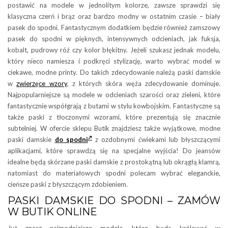
postawić na modele w jednolitym kolorze, zawsze sprawdzi się
klasyczna czerń i brąz oraz bardzo modny w ostatnim czasie – biały
pasek do spodni. Fantastycznym dodatkiem będzie również zamszowy
pasek do spodni w pięknych, intensywnych odcieniach, jak fuksja,
kobalt, pudrowy róż czy kolor błękitny. Jeżeli szukasz jednak modelu,
który nieco namiesza i podkręci stylizację, warto wybrać model w
ciekawe, modne printy. Do takich zdecydowanie należą paski damskie
w
zwierzęce wzory
, z których skóra węża zdecydowanie dominuje.
Najpopularniejsze są modele w odcieniach szarości oraz zieleni, które
fantastycznie współgrają z butami w stylu kowbojskim. Fantastyczne są
także paski z tłoczonymi wzorami, które prezentują się znacznie
subtelniej. W ofercie sklepu Butik znajdziesz także wyjątkowe, modne
paski damskie
do spodni
z ozdobnymi ćwiekami lub błyszczącymi
aplikacjami, które sprawdzą się na specjalne wyjścia! Do jeansów
idealne będą skórzane paski damskie z prostokątną lub okrągłą klamrą,
natomiast do materiałowych spodni polecam wybrać eleganckie,
cieńsze paski z błyszczącym zdobieniem.
PASKI DAMSKIE DO SPODNI – ZAMÓW
W BUTIK ONLINE
Już znasz najmodniejsze modele, które będą królować w