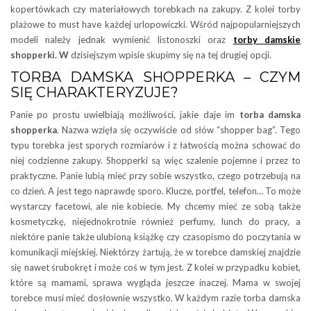
kopertówkach czy materiałowych torebkach na zakupy. Z kolei torby
plażowe to must have każdej urlopowiczki. Wśród najpopularniejszych
modeli należy jednak wymienić listonoszki oraz
torby damskie
shopperki. W
dzisiejszym wpisie skupimy się na tej drugiej opcji.
TORBA DAMSKA SHOPPERKA – CZYM
SIĘ CHARAKTERYZUJE?
Panie po prostu uwielbiają możliwości, jakie daje im
torba damska
shopperka
. Nazwa wzięła się oczywiście od słów “shopper bag”. Tego
typu torebka jest sporych rozmiarów i z łatwością można schować do
niej codzienne zakupy. Shopperki są więc szalenie pojemne i przez to
praktyczne. Panie lubią mieć przy sobie wszystko, czego potrzebują na
co dzień. A jest tego naprawdę sporo. Klucze, portfel, telefon… To może
wystarczy facetowi, ale nie kobiecie. My chcemy mieć ze sobą także
kosmetyczkę, niejednokrotnie również perfumy, lunch do pracy, a
niektóre panie także ulubioną książkę czy czasopismo do poczytania w
komunikacji miejskiej. Niektórzy żartują, że w torebce damskiej znajdzie
się nawet śrubokręt i może coś w tym jest. Z kolei w przypadku kobiet,
które są mamami, sprawa wygląda jeszcze inaczej. Mama w swojej
torebce musi mieć dosłownie wszystko. W każdym razie torba damska