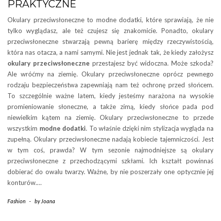
PRAKTYCZNE
Okulary przeciwsłoneczne to modne dodatki, które sprawiają, że nie
tylko wyglądasz, ale też czujesz się znakomicie. Ponadto, okulary
przeciwsłoneczne stwarzają pewną barierę między rzeczywistością,
która nas otacza, a nami samymi. Nie jest jednak tak, że kiedy założysz
okulary przeciwsłoneczne
przestajesz być widoczna. Może szkoda?
Ale wróćmy na ziemię. Okulary przeciwsłoneczne oprócz pewnego
rodzaju bezpieczeństwa zapewniają nam też ochronę przed słońcem.
To szczególnie ważne latem, kiedy jesteśmy narażona na wysokie
promieniowanie słoneczne, a także zimą, kiedy słońce pada pod
niewielkim kątem na ziemię. Okulary przeciwsłoneczne to przede
wszystkim
modne dodatki
. To właśnie dzięki nim stylizacja wygląda na
zupełną. Okulary przeciwsłoneczne nadają kobiecie tajemniczości. Jest
w tym coś, prawda? W tym sezonie najmodniejsze są okulary
przeciwsłoneczne z przechodzącymi szkłami. Ich kształt powinnaś
dobierać do owalu twarzy. Ważne, by nie poszerzały one optycznie jej
konturów.…
Fashion
-
by
Joana