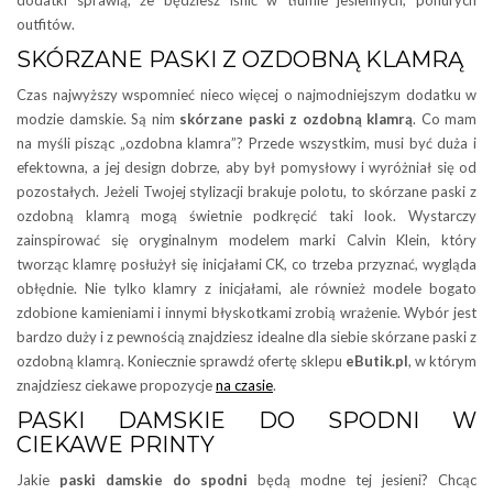
outfitów.
SKÓRZANE PASKI Z OZDOBNĄ KLAMRĄ
Czas najwyższy wspomnieć nieco więcej o najmodniejszym dodatku w
modzie damskie. Są nim
skórzane paski z ozdobną klamrą
. Co mam
na myśli pisząc „ozdobna klamra”? Przede wszystkim, musi być duża i
efektowna, a jej design dobrze, aby był pomysłowy i wyróżniał się od
pozostałych. Jeżeli Twojej stylizacji brakuje polotu, to skórzane paski z
ozdobną klamrą mogą świetnie podkręcić taki look. Wystarczy
zainspirować się oryginalnym modelem marki Calvin Klein, który
tworząc klamrę posłużył się inicjałami CK, co trzeba przyznać, wygląda
obłędnie. Nie tylko klamry z inicjałami, ale również modele bogato
zdobione kamieniami i innymi błyskotkami zrobią wrażenie. Wybór jest
bardzo duży i z pewnością znajdziesz idealne dla siebie skórzane paski z
ozdobną klamrą. Koniecznie sprawdź ofertę sklepu
eButik.pl
, w którym
znajdziesz ciekawe propozycje
na czasie
.
PASKI DAMSKIE DO SPODNI W
CIEKAWE PRINTY
Jakie
paski damskie do spodni
będą modne tej jesieni? Chcąc