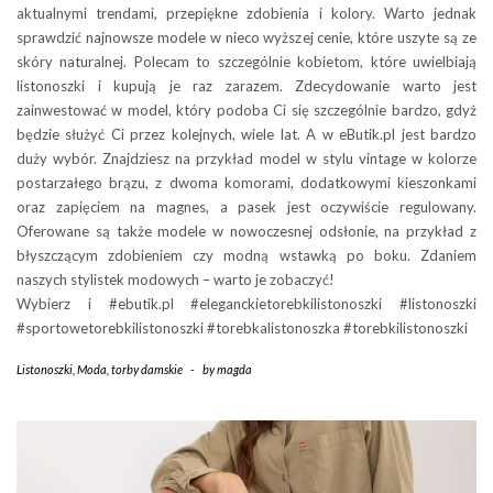
aktualnymi trendami, przepiękne zdobienia i kolory. Warto jednak
sprawdzić najnowsze modele w nieco wyższej cenie, które uszyte są ze
skóry naturalnej. Polecam to szczególnie kobietom, które uwielbiają
listonoszki i kupują je raz zarazem. Zdecydowanie warto jest
zainwestować w model, który podoba Ci się szczególnie bardzo, gdyż
będzie służyć Ci przez kolejnych, wiele lat. A w eButik.pl jest bardzo
duży wybór. Znajdziesz na przykład model w stylu vintage w kolorze
postarzałego brązu, z dwoma komorami, dodatkowymi kieszonkami
oraz zapięciem na magnes, a pasek jest oczywiście regulowany.
Oferowane są także modele w nowoczesnej odsłonie, na przykład z
błyszczącym zdobieniem czy modną wstawką po boku. Zdaniem
naszych stylistek modowych – warto je zobaczyć!
Wybierz i #ebutik.pl #eleganckietorebkilistonoszki #listonoszki
#sportowetorebkilistonoszki #torebkalistonoszka #torebkilistonoszki
Listonoszki
,
Moda
,
torby damskie
-
by
magda