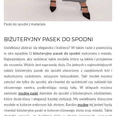
Paski do spodni z materiału
BIŻUTERYJNY PASEK DO SPODNI
Uwielbiasz ubierać się elegancko i kobieco? W takim razie z pewnością
w oko wpadnie Ci
biżuteryjny pasek do spodni
wykonany z metalu.
Najważniejsze, aby wybierać takie modele, które są lekkie i przyjemne
do noszenia. Wybór jest naprawdę duży. Do jednych z najmodniejszych
należy biżuteryjny pasek do spodni utworzony z zazębionych kół i
wykończony ozdobnym, wiszącym łańcuszkiem. Taki model możesz
założyć nie tylko do spodni, ale również do spódniczki czy sukienki lub
obszernego swetra, podkreślając swoją talię. W sklepach możesz
zamówić
modne paski
damskie do spodni z biżuteryjnym zdobieniem,
które doda klasy i elegancji każdej stylizacji. My uwielbiamy klasyczne
modele w kolorze srebrnym lub złotym. Bardzo
modne
tej jesieni będą
również biżuteryjne paski w kolorze różowego złota oraz miedzi. Takie
dodatki sprawią, że będziesz lśnić w tłumie jesiennych, ponurych