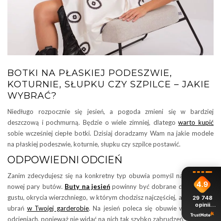
BOTKI NA PŁASKIEJ PODESZWIE,
KOTURNIE, SŁUPKU CZY SZPILCE – JAKIE
WYBRAĆ?
Niedługo rozpocznie się jesień, a pogoda zmieni się w bardziej
deszczową i pochmurną. Będzie o wiele zimniej, dlatego
warto kupić
sobie wcześniej ciepłe botki. Dzisiaj doradzamy Wam na jakie modele
na płaskiej podeszwie, koturnie, słupku czy szpilce postawić.
ODPOWIEDNI ODCIEŃ
Zanim zdecydujesz się na konkretny typ obuwia pomyśl nad kolorem
4.9
nowej pary butów.
Buty na jesień
powinny być dobrane do Twojego
gustu, okrycia wierzchniego, w którym chodzisz najczęściej, ale także do
29 748
opinii
ubrań
w Twojej garderobie
. Na jesień poleca się obuwie w ciemnych
z całego
odcieniach, ponieważ nie widać na nich tak szybko zabrudzeń, a pogoda
okresu