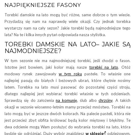
NAJPIĘKNIEJSZE FASONY
Torebki damskie na lato mogą być różne, same dobrze o tym wiecie.
Przydadzą się nam na naprawdę wiele okazji. Czy jednak torebka
wystarczy nam na cały sezon? Jakie torebki będą najmodniejsze tego
lata? Na te i kilka innych pytań odpowiada nasza stylistka.
TOREBKI DAMSKIE NA LATO– JAKIE SĄ
NAJMODNIEJSZE?
W tym sezonie nie ma najmodniejszej torebki, jeśli chodzi o fason.
Istotne jest bowiem, jaki kolor mają nasze
torebki na lato
. Otóż
modowy rynek zawojowały
w tym roku
pastele. To właśnie one
najlepiej pasują do białych i beżowych ubrań, które chętnie nosimy
latem. Torebka na lato musi pasować do pozostałej części stroju,
dlatego najlepiej jest wybierać torebki właśnie w tych odcieniach.
Sprawdzą się do założenia
na komunię
, ślub albo
chrzciny
. A takich
okazji w sezonie wiosenno-letnim mamy przecież mnóstwo. Torebki na
lato mogą być w jeszcze dwóch kolorach. Na palecie pasteli, która nie
jest przecież zbyt obfita królować będą kolor miętowy i błękitny. Te
dwa odcienie mogą Wam posłużyć do wybrania torebki na lato, która
będzie się odróżniać. Duży wybór znajdziesz
w sklepie
odzieżowym.