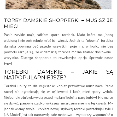
TORBY DAMSKIE SHOPPERKI – MUSISZ JE
MIEĆ!
Panie zwykle mają całkiem sporo torebek. Mało która ma jedną
ulubioną i nie potrzebuje mieć ich więcej. Jednak ta “główna” torebka
damska powinna być przede wszystkim pojemna, w końcu nie bez
powodu żartuje się, że w damskiej torebce można znaleźć dosłownie…
wszystko. Dlatego shopperka to rewelacyjna opcja. Sprawdź nasze
typy!
TOREBKI DAMSKIE – JAKIE SĄ
NAJPOPULARNIEJSZE?
Torebki i buty to dla większości kobiet prawdziwe must have. Panie
raczej nie ograniczają się w tej kwestii i lubią mieć spory wybór.
Niejednokrotnie ukrywają przed mężami kolejną parę butów! Nie ma co
się dziwić, panowie rzadko wykazują się zrozumieniem w tej kwestii. My
jednak wiemy swoje – kobieta nowej stylowej torebki potrzebuje i tyle, i
już. Modeli jest tak naprawdę całe mnóstwo – wystarczy wspomnieć o