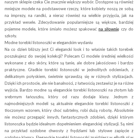
naszym sklepie czeka Cie znacznie większy wybór. Dostępne są również
mniejsze modele na podstawowe rzeczy, które kobiety noszą ze sobą
na imprezy, na randki, a nieraz również na wielkie przyjęcia, jak na
przykład wesele. Zdecydowanie popularniejsze są większe, bardziej
pojemne modele, które śmiało możesz spakować
na siłownię
czy do
szkoły.
Modne torebki listonoszki w eleganckim wydaniu
Na co dzień bliższy jest Ci elegancki look i to właśnie takich torebek
poszukujesz do swojej kolekcji? Polecam Ci modele średniej wielkości
wykonane z eko skóry, które są tanie, ale dobre jakościowo i bardzo
praktyczne. Gładkie torebki listonoszki w jednolitych odcieniach, z
delikatnym połyskiem, świetnie sprawdzą się w różnych stylizacjach.
Dzięki ich prostocie, ale nie banalności, z łatwością zestawisz je na różne
wyjścia. Bardzo modne są eleganckie torebki listonoszki na złotym lub
srebrnym łańcuszku, który od razu dodaje klasy. Jednym z
najmodniejszych modeli są aktualnie eleganckie torebki listonoszki z
tłoczonym wzorem, który choć subtelny, robi dużą robotę. Absolutnie
nie możesz przegapić innych, fantastycznych zdobień, dzięki którym
listonoszka będzie idealnym dopełnieniem eleganckiej stylizacji. Są nimi
na przykład ozdobne chwosty z frędzlami lub stylowe zapięcie z
ozdobną klamrą. Eleganckie torebki listonoszki znajdziesz w eButik.pl w