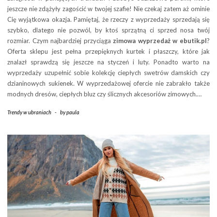
jeszcze nie zdążyły zagościć w twojej szafie! Nie czekaj zatem aż ominie
Cię wyjątkowa okazja. Pamiętaj, że rzeczy z wyprzedaży sprzedają się
szybko, dlatego nie pozwól, by ktoś sprzątną ci sprzed nosa twój
rozmiar. Czym najbardziej przyciąga
zimowa wyprzedaż w ebutik.pl
?
Oferta sklepu jest pełna przepięknych kurtek i płaszczy, które jak
znalazł sprawdzą się jeszcze na styczeń i luty. Ponadto warto na
wyprzedaży uzupełnić sobie kolekcję ciepłych swetrów damskich czy
dzianinowych sukienek. W wyprzedażowej ofercie nie zabrakło także
modnych dresów, ciepłych bluz czy ślicznych akcesoriów zimowych.…
Trendy w ubraniach
-
by
paula