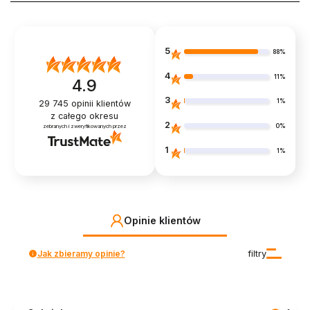
5
88%
4
11%
4.9
3
1%
29 745
opinii klientów
z całego okresu
2
0%
zebranych i zweryfikowanych przez
1
1%
Opinie klientów
Jak zbieramy opinie?
filtry