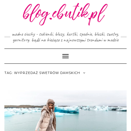
Skip
to
content
modne ciuchy - sukienki, bluzy, kurtki, spodnie, bluzki, swetry,
garnitury. bądź na bieżąco z najnowszymi trendami w modzie
Toggle
Navigation
TAG:
WYPRZEDAŻ SWETRÓW DAMSKICH