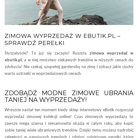
ZIMOWA WYPRZEDAŻ W EBUTIK.PL –
SPRAWDŹ PEREŁKI
Słyszałyście? To już się zaczęło! Ruszyła
zimowa wyprzedaż w
ebutik.pl
, a w niej mnóstwo ciekawych trendów w niższych cenach do
zdobycia! Nie czekaj, uzupełnij garderobę na zimę i zobacz jakie ciuchy
warto ustrzelić w wyprzedażowych cenach.
ZDOBĄDŹ MODNE ZIMOWE UBRANIA
TANIEJ NA WYPRZEDAŻY!
Wreszcie nastał ten moment kiedy sklep internetowy eButik rozpoczął
wyprzedaż zimowej kolekcji online! Czas zimowych wyprzedaży to
zawsze mega szansa i niesamowita okazja w całym roku, aby kupić
sobie taniej wiele ubraniowych trendów. Dzięki temu możesz nadrobić
zaległości w panujących trendach i zdobyć odzieżowe perełki, które