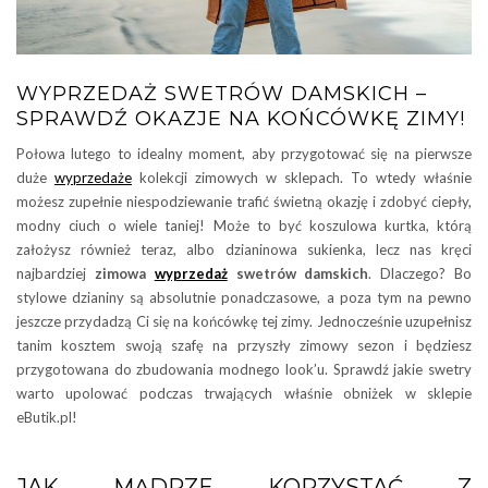
WYPRZEDAŻ SWETRÓW DAMSKICH –
SPRAWDŹ OKAZJE NA KOŃCÓWKĘ ZIMY!
Połowa lutego to idealny moment, aby przygotować się na pierwsze
duże
wyprzedaże
kolekcji zimowych w sklepach. To wtedy właśnie
możesz zupełnie niespodziewanie trafić świetną okazję i zdobyć ciepły,
modny ciuch o wiele taniej! Może to być koszulowa kurtka, którą
założysz również teraz, albo dzianinowa sukienka, lecz nas kręci
najbardziej
zimowa
wyprzedaż
swetrów damskich
. Dlaczego? Bo
stylowe dzianiny są absolutnie ponadczasowe, a poza tym na pewno
jeszcze przydadzą Ci się na końcówkę tej zimy. Jednocześnie uzupełnisz
tanim kosztem swoją szafę na przyszły zimowy sezon i będziesz
przygotowana do zbudowania modnego look’u. Sprawdź jakie swetry
warto upolować podczas trwających właśnie obniżek w sklepie
eButik.pl!
JAK MĄDRZE KORZYSTAĆ Z