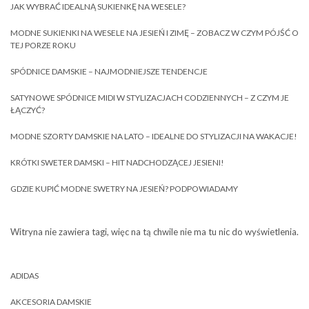
JAK WYBRAĆ IDEALNĄ SUKIENKĘ NA WESELE?
MODNE SUKIENKI NA WESELE NA JESIEŃ I ZIMĘ – ZOBACZ W CZYM PÓJŚĆ O
TEJ PORZE ROKU
SPÓDNICE DAMSKIE – NAJMODNIEJSZE TENDENCJE
SATYNOWE SPÓDNICE MIDI W STYLIZACJACH CODZIENNYCH – Z CZYM JE
ŁĄCZYĆ?
MODNE SZORTY DAMSKIE NA LATO – IDEALNE DO STYLIZACJI NA WAKACJE!
KRÓTKI SWETER DAMSKI – HIT NADCHODZĄCEJ JESIENI!
GDZIE KUPIĆ MODNE SWETRY NA JESIEŃ? PODPOWIADAMY
Witryna nie zawiera tagi, więc na tą chwile nie ma tu nic do wyświetlenia.
ADIDAS
AKCESORIA DAMSKIE