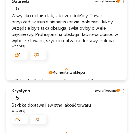
Gabriela
zweryfikowano
5
Wszystko dotarło tak, jak uzgodniliśmy. Towar
przyszedł w stanie nienaruszonym, polecam. Jakby
wszędzie była taka obsługa, świat byłby o wiele
piękniejszy. Profesjonalna obsługa, fachowa pomoc w
wyborze towaru, szybka realizacja dostawy. Polecam.
wczoraj
0
0
Komentarz sklepu
Gabriela, Dziękujemy za Twoją opinię! Doceniamy
czas poświęcony na podzielenie się z nami Twoim
Krystyna
zweryfikowano
doświadczeniem. Jesteśmy szczęśliwi, że mamy
5
takich klientów. Z pozdrowieniami, obsługa sklepu.
Szybka dostawa i świetna jakość towaru
wczoraj
0
0