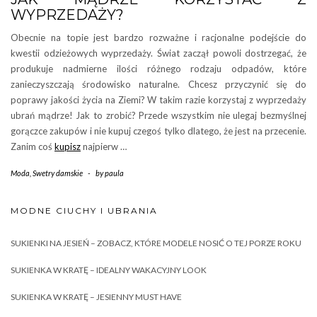
WYPRZEDAŻY?
Obecnie na topie jest bardzo rozważne i racjonalne podejście do
kwestii odzieżowych wyprzedaży. Świat zaczął powoli dostrzegać, że
produkuje nadmierne ilości różnego rodzaju odpadów, które
zanieczyszczają środowisko naturalne. Chcesz przyczynić się do
poprawy jakości życia na Ziemi? W takim razie korzystaj z wyprzedaży
ubrań mądrze! Jak to zrobić? Przede wszystkim nie ulegaj bezmyślnej
gorączce zakupów i nie kupuj czegoś tylko dlatego, że jest na przecenie.
Zanim coś
kupisz
najpierw …
Moda
,
Swetry damskie
-
by
paula
MODNE CIUCHY I UBRANIA
SUKIENKI NA JESIEŃ – ZOBACZ, KTÓRE MODELE NOSIĆ O TEJ PORZE ROKU
SUKIENKA W KRATĘ – IDEALNY WAKACYJNY LOOK
SUKIENKA W KRATĘ – JESIENNY MUST HAVE