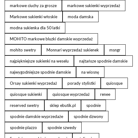
markowe ciuchy za grosze
markowe sukienki wyprzedaż
Markowe sukienki włoskie
moda damska
modna sukienka dla 50 latki
MOHITO markowe bluzki damskie wyprzedaż
mohito swetry
Monnari wyprzedaż sukienek
msngr
najpiękniejsze sukienki na weselu
najtańsze spodnie damskie
najwygodniejsze spodnie damskie
na wiosnę
Orsay sukienki wyprzedaż
porady stylistki
quiosque
quiosque sukienki
quiosque wyprzedaż
renee
reserved swetry
sklep ebutik.pl
spodnie
spodnie damskie wyprzedaże
spodnie dzwony
spodnie plazzo
spodnie szwedy