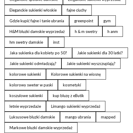
Eleganckie sukienki włoskie
fajne ciuchy
Gdzie kupić fajne i tanie ubrania
greenpoint
gym
H&M bluzki damskie wyprzedaż
h & m swetry
h anm
hm swetry damskie
inst
Jaka sukienka dla kobiety po 50?
Jakie sukienki dla 30 latki?
Jakie sukienki odmładzają?
Jakie sukienki wyszczuplają?
kolorowe sukienki
Kolorowe sukienki na wiosnę
kolorowy sweter w paski
kosmetyki
koszulowe sukienki
kup bluzę z eButik
letnie wyprzedaże
Limango sukienki wyprzedaż
Luksusowe bluzki damskie
mango ubrania
mapped
Markowe bluzki damskie wyprzedaż