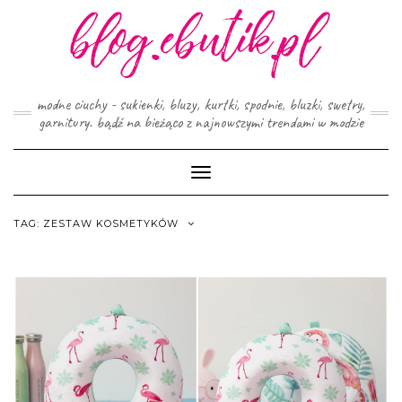
Skip
to
content
modne ciuchy - sukienki, bluzy, kurtki, spodnie, bluzki, swetry,
garnitury. bądź na bieżąco z najnowszymi trendami w modzie
Toggle
Navigation
TAG:
ZESTAW KOSMETYKÓW