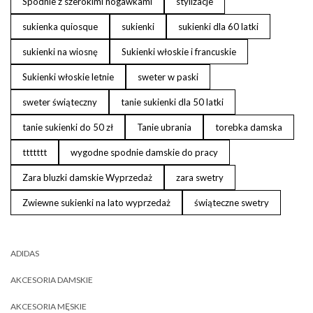
Spodnie z szerokimi nogawkami
stylizacje
sukienka quiosque
sukienki
sukienki dla 60 latki
sukienki na wiosnę
Sukienki włoskie i francuskie
Sukienki włoskie letnie
sweter w paski
sweter świąteczny
tanie sukienki dla 50 latki
tanie sukienki do 50 zł
Tanie ubrania
torebka damska
ttttttt
wygodne spodnie damskie do pracy
Zara bluzki damskie Wyprzedaż
zara swetry
Zwiewne sukienki na lato wyprzedaż
świąteczne swetry
ADIDAS
AKCESORIA DAMSKIE
AKCESORIA MĘSKIE