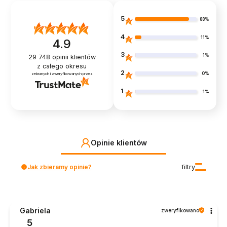
5
88%
4
11%
4.9
3
1%
29 748
opinii klientów
z całego okresu
2
0%
zebranych i zweryfikowanych przez
1
1%
Opinie klientów
Jak zbieramy opinie?
filtry
Gabriela
zweryfikowano
5