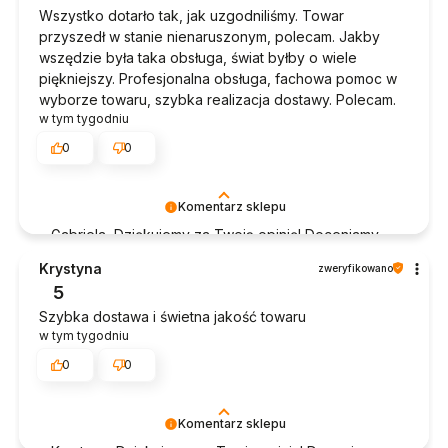
Wszystko dotarło tak, jak uzgodniliśmy. Towar
przyszedł w stanie nienaruszonym, polecam. Jakby
wszędzie była taka obsługa, świat byłby o wiele
piękniejszy. Profesjonalna obsługa, fachowa pomoc w
wyborze towaru, szybka realizacja dostawy. Polecam.
w tym tygodniu
0
0
Komentarz sklepu
Gabriela, Dziękujemy za Twoją opinię! Doceniamy
czas poświęcony na podzielenie się z nami Twoim
Krystyna
zweryfikowano
doświadczeniem. Jesteśmy szczęśliwi, że mamy
5
takich klientów. Z pozdrowieniami, obsługa sklepu.
Szybka dostawa i świetna jakość towaru
w tym tygodniu
0
0
Komentarz sklepu