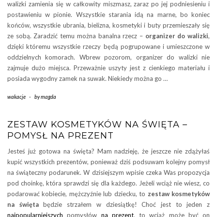
walizki zamienia się w całkowity miszmasz, zaraz po jej podniesieniu i
postawieniu w pionie. Wszystkie starania idą na marne, bo koniec
końców, wszystkie ubrania, bielizna, kosmetyki i buty przemieszały się
ze sobą. Zaradzić temu można banalna rzecz –
organizer do walizki
,
dzięki któremu wszystkie rzeczy będą pogrupowane i umieszczone w
oddzielnych komorach. Wbrew pozorom, organizer do walizki nie
zajmuje dużo miejsca. Przeważnie uszyty jest z cienkiego materiału i
posiada wygodny zamek na suwak. Niekiedy można go …
wakacje
-
by
magda
ZESTAW KOSMETYKÓW NA ŚWIĘTA –
POMYSŁ NA PREZENT
Jesteś już gotowa na święta? Mam nadzieję, że jeszcze nie zdążyłaś
kupić wszystkich prezentów, ponieważ dziś podsuwam kolejny pomysł
na świąteczny podarunek. W dzisiejszym wpisie czeka Was propozycja
pod choinkę, która sprawdzi się dla każdego. Jeżeli wciąż nie wiesz, co
podarować kobiecie, mężczyźnie lub dziecku, to
zestaw kosmetyków
na święta
będzie strzałem w dziesiątkę! Choć jest to jeden z
najpopularniejszych
pomysłów
na prezent
, to wciąż może być on