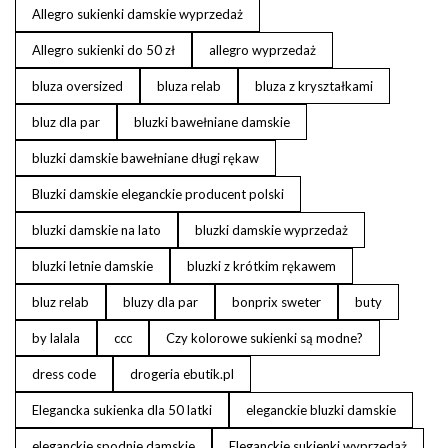
Allegro sukienki damskie wyprzedaż
Allegro sukienki do 50 zł
allegro wyprzedaż
bluza oversized
bluza relab
bluza z kryształkami
bluz dla par
bluzki bawełniane damskie
bluzki damskie bawełniane długi rękaw
Bluzki damskie eleganckie producent polski
bluzki damskie na lato
bluzki damskie wyprzedaż
bluzki letnie damskie
bluzki z krótkim rękawem
bluz relab
bluzy dla par
bonprix sweter
buty
by lalala
ccc
Czy kolorowe sukienki są modne?
dress code
drogeria ebutik.pl
Elegancka sukienka dla 50 latki
eleganckie bluzki damskie
eleganckie spodnie damskie
Eleganckie sukienki wyprzedaż