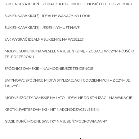
SUKIENKI NA JESIEŃ – ZOBACZ, KTÓRE MODELE NOSIĆ O TEJ PORZE ROKU
SUKIENKA W KRATĘ – IDEALNY WAKACYJNY LOOK
SUKIENKA W KRATĘ – JESIENNY MUST HAVE
JAK WYBRAĆ IDEALNĄ SUKIENKĘ NA WESELE?
MODNE SUKIENKI NA WESELE NA JESIEŃ I ZIMĘ – ZOBACZ W CZYM PÓJŚĆ O
TEJ PORZE ROKU
SPÓDNICE DAMSKIE – NAJMODNIEJSZE TENDENCJE
SATYNOWE SPÓDNICE MIDI W STYLIZACJACH CODZIENNYCH – Z CZYM JE
ŁĄCZYĆ?
MODNE SZORTY DAMSKIE NA LATO – IDEALNE DO STYLIZACJI NA WAKACJE!
KRÓTKI SWETER DAMSKI – HIT NADCHODZĄCEJ JESIENI!
GDZIE KUPIĆ MODNE SWETRY NA JESIEŃ? PODPOWIADAMY