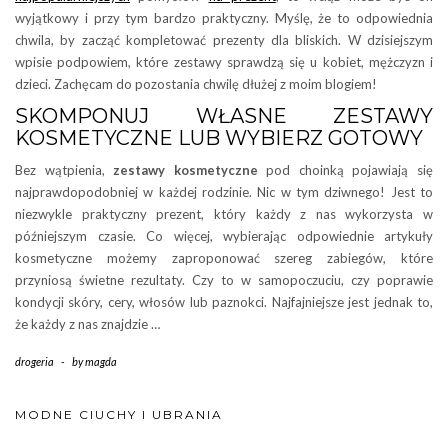
wyjątkowy i przy tym bardzo praktyczny. Myślę, że to odpowiednia
chwila, by zacząć kompletować prezenty dla bliskich. W dzisiejszym
wpisie podpowiem, które zestawy sprawdzą się u kobiet, mężczyzn i
dzieci. Zachęcam do pozostania chwilę dłużej z moim blogiem!
SKOMPONUJ WŁASNE ZESTAWY
KOSMETYCZNE LUB WYBIERZ GOTOWY
Bez wątpienia,
zestawy kosmetyczne
pod choinką pojawiają się
najprawdopodobniej w każdej rodzinie. Nic w tym dziwnego! Jest to
niezwykle praktyczny prezent, który każdy z nas wykorzysta w
późniejszym czasie. Co więcej, wybierając odpowiednie artykuły
kosmetyczne możemy zaproponować szereg zabiegów, które
przyniosą świetne rezultaty. Czy to w samopoczuciu, czy poprawie
kondycji skóry, cery, włosów lub paznokci. Najfajniejsze jest jednak to,
że każdy z nas znajdzie …
drogeria
-
by
magda
MODNE CIUCHY I UBRANIA