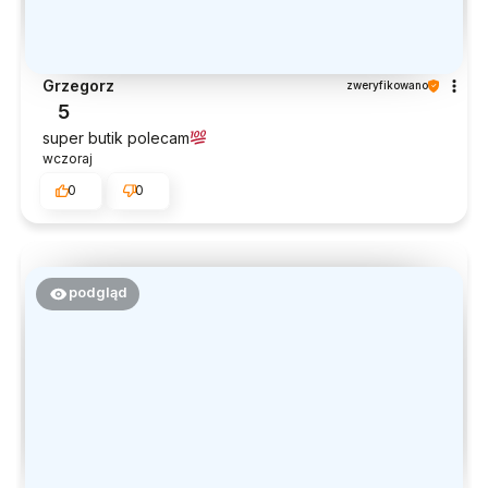
Grzegorz
zweryfikowano
5
super butik polecam
wczoraj
0
0
podgląd