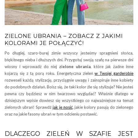
ZIELONE UBRANIA – ZOBACZ Z JAKIMI
KOLORAMI JE POŁĄCZYĆ!
Po długiej, szaro-burej zimie wszyscy jesteśmy spragnieni słońca,
błękitnego nieba i dłuższych dni. Przygotuj swoją szafę na pierwsze dni
wiosny i wprowadź do niej
zielone ubrania
, które jak żadne inne
kojarzą się z tą porą roku. Energetyczna zieleń
w Twojej garderobie
rozweseli każdą stylizację, przyciągnie uwagę i zainspiruje inne kobiety
do podobnych działań. Boisz się, że taki kolor źle się stylizuje? Nie jesteś
pewna czy będziesz w nim twarzowo wyglądać? Właśnie dlatego w
dzisiejszym wpisie dowiesz się wszystkiego co najważniejsze na temat
zielonych ubrań! Sprawdź
jak je nosić
, jakie kolory pasują do zielonego
oraz na jakie fasony ubrań w tym odcieniu postawić.
DLACZEGO ZIELEŃ W SZAFIE JEST