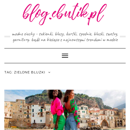
Skip
to
content
modne ciuchy - sukienki, bluzy, kurtki, spodnie, bluzki, swetry,
garnitury. bądź na bieżąco z najnowszymi trendami w modzie
Toggle
Navigation
TAG:
ZIELONE BLUZKI