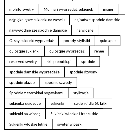
mohito swetry
Monnari wyprzedaż sukienek
msngr
najpiękniejsze sukienki na weselu
najtańsze spodnie damskie
najwygodniejsze spodnie damskie
na wiosnę
Orsay sukienki wyprzedaż
porady stylistki
quiosque
quiosque sukienki
quiosque wyprzedaż
renee
reserved swetry
sklep ebutik.pl
spodnie
spodnie damskie wyprzedaże
spodnie dzwony
spodnie plazzo
spodnie szwedy
Spodnie z szerokimi nogawkami
stylizacje
sukienka quiosque
sukienki
sukienki dla 60 latki
sukienki na wiosnę
Sukienki włoskie i francuskie
Sukienki włoskie letnie
sweter w paski