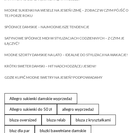
MODNE SUKIENKI NA WESELE NA JESIEŃ I ZIMĘ – ZOBACZ W CZYM PÓJŚĆ O
TEJ PORZE ROKU
SPÓDNICE DAMSKIE – NAJMODNIEJSZE TENDENCJE
SATYNOWE SPÓDNICE MIDI W STYLIZACJACH CODZIENNYCH – Z CZYM JE
ŁĄCZYĆ?
MODNE SZORTY DAMSKIE NA LATO – IDEALNE DO STYLIZACJI NA WAKACJE!
KRÓTKI SWETER DAMSKI – HIT NADCHODZĄCEJ JESIENI!
GDZIE KUPIĆ MODNE SWETRY NA JESIEŃ? PODPOWIADAMY
Allegro sukienki damskie wyprzedaż
Allegro sukienki do 50 zł
allegro wyprzedaż
bluza oversized
bluza relab
bluza z kryształkami
bluz dla par
bluzki bawełniane damskie