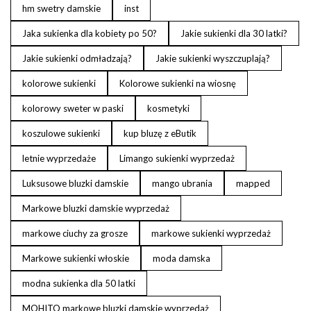
hm swetry damskie
inst
Jaka sukienka dla kobiety po 50?
Jakie sukienki dla 30 latki?
Jakie sukienki odmładzają?
Jakie sukienki wyszczuplają?
kolorowe sukienki
Kolorowe sukienki na wiosnę
kolorowy sweter w paski
kosmetyki
koszulowe sukienki
kup bluzę z eButik
letnie wyprzedaże
Limango sukienki wyprzedaż
Luksusowe bluzki damskie
mango ubrania
mapped
Markowe bluzki damskie wyprzedaż
markowe ciuchy za grosze
markowe sukienki wyprzedaż
Markowe sukienki włoskie
moda damska
modna sukienka dla 50 latki
MOHITO markowe bluzki damskie wyprzedaż