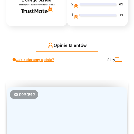
z całego okresu
2
0%
zebranych i zweryfikowanych przez
1
1%
Opinie klientów
Jak zbieramy opinie?
filtry
podgląd