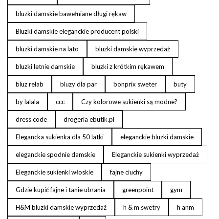
bluzki damskie bawełniane długi rękaw
Bluzki damskie eleganckie producent polski
bluzki damskie na lato
bluzki damskie wyprzedaż
bluzki letnie damskie
bluzki z krótkim rękawem
bluz relab
bluzy dla par
bonprix sweter
buty
by lalala
ccc
Czy kolorowe sukienki są modne?
dress code
drogeria ebutik.pl
Elegancka sukienka dla 50 latki
eleganckie bluzki damskie
eleganckie spodnie damskie
Eleganckie sukienki wyprzedaż
Eleganckie sukienki włoskie
fajne ciuchy
Gdzie kupić fajne i tanie ubrania
greenpoint
gym
H&M bluzki damskie wyprzedaż
h & m swetry
h anm