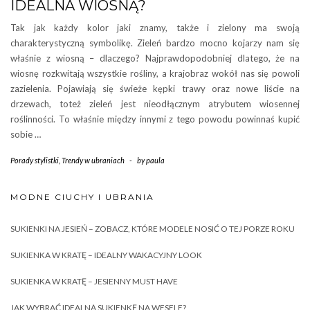
IDEALNA WIOSNĄ?
Tak jak każdy kolor jaki znamy, także i zielony ma swoją
charakterystyczną symbolikę. Zieleń bardzo mocno kojarzy nam się
właśnie z wiosną – dlaczego? Najprawdopodobniej dlatego, że na
wiosnę rozkwitają wszystkie rośliny, a krajobraz wokół nas się powoli
zazielenia. Pojawiają się świeże kępki trawy oraz nowe liście na
drzewach, toteż zieleń jest nieodłącznym atrybutem wiosennej
roślinności. To właśnie między innymi z tego powodu powinnaś kupić
sobie …
Porady stylistki
,
Trendy w ubraniach
-
by
paula
MODNE CIUCHY I UBRANIA
SUKIENKI NA JESIEŃ – ZOBACZ, KTÓRE MODELE NOSIĆ O TEJ PORZE ROKU
SUKIENKA W KRATĘ – IDEALNY WAKACYJNY LOOK
SUKIENKA W KRATĘ – JESIENNY MUST HAVE
JAK WYBRAĆ IDEALNĄ SUKIENKĘ NA WESELE?