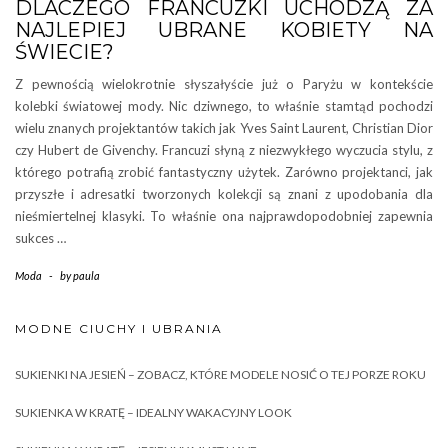
DLACZEGO FRANCUZKI UCHODZĄ ZA
NAJLEPIEJ UBRANE KOBIETY NA
ŚWIECIE?
Z pewnością wielokrotnie słyszałyście już o Paryżu w kontekście
kolebki światowej mody. Nic dziwnego, to właśnie stamtąd pochodzi
wielu znanych projektantów takich jak Yves Saint Laurent, Christian Dior
czy Hubert de Givenchy. Francuzi słyną z niezwykłego wyczucia stylu, z
którego potrafią zrobić fantastyczny użytek. Zarówno projektanci, jak
przyszłe i adresatki tworzonych kolekcji są znani z upodobania dla
nieśmiertelnej klasyki. To właśnie ona najprawdopodobniej zapewnia
sukces …
Moda
-
by
paula
MODNE CIUCHY I UBRANIA
SUKIENKI NA JESIEŃ – ZOBACZ, KTÓRE MODELE NOSIĆ O TEJ PORZE ROKU
SUKIENKA W KRATĘ – IDEALNY WAKACYJNY LOOK