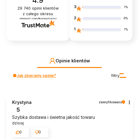
4.9
3
1%
29 740
opinii klientów
z całego okresu
2
0%
zebranych i zweryfikowanych przez
1
1%
Opinie klientów
Jak zbieramy opinie?
filtry
Krystyna
zweryfikowano
5
Szybka dostawa i świetna jakość towaru
dzisiaj
0
0