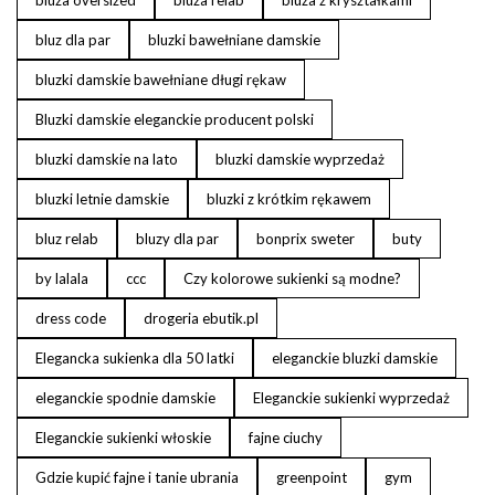
bluza oversized
bluza relab
bluza z kryształkami
bluz dla par
bluzki bawełniane damskie
bluzki damskie bawełniane długi rękaw
Bluzki damskie eleganckie producent polski
bluzki damskie na lato
bluzki damskie wyprzedaż
bluzki letnie damskie
bluzki z krótkim rękawem
bluz relab
bluzy dla par
bonprix sweter
buty
by lalala
ccc
Czy kolorowe sukienki są modne?
dress code
drogeria ebutik.pl
Elegancka sukienka dla 50 latki
eleganckie bluzki damskie
eleganckie spodnie damskie
Eleganckie sukienki wyprzedaż
Eleganckie sukienki włoskie
fajne ciuchy
Gdzie kupić fajne i tanie ubrania
greenpoint
gym