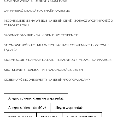
SUKIENKA W KRATĘ – JESIENNY MUST HAVE
JAK WYBRAĆ IDEALNĄ SUKIENKĘ NA WESELE?
MODNE SUKIENKI NA WESELE NA JESIEŃ I ZIMĘ – ZOBACZ W CZYM PÓJŚĆ O
TEJ PORZE ROKU
SPÓDNICE DAMSKIE – NAJMODNIEJSZE TENDENCJE
SATYNOWE SPÓDNICE MIDI W STYLIZACJACH CODZIENNYCH – Z CZYM JE
ŁĄCZYĆ?
MODNE SZORTY DAMSKIE NA LATO – IDEALNE DO STYLIZACJI NA WAKACJE!
KRÓTKI SWETER DAMSKI – HIT NADCHODZĄCEJ JESIENI!
GDZIE KUPIĆ MODNE SWETRY NA JESIEŃ? PODPOWIADAMY
Allegro sukienki damskie wyprzedaż
Allegro sukienki do 50 zł
allegro wyprzedaż