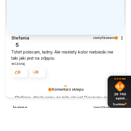
Stefania
zweryfikowano
5
Tshirt polecam, ładny. Ale niestety kolor niebieski nie
taki jaki jest na zdjęciu
wczoraj
0
0
4.9
Komentarz sklepu
29 740
Stefania, dziękujemy za miłe słowa! Cieszymy się,
opinii
z całego
że zakup przeszedł bezproblemowo, oraz, że
okresu
Joanna
zweryfikowano
możemy zapewnić odpowiednią obsługę tak
5
świetnym klientom. Dziękujemy raz jeszcze!
Żadnych problemów, super szybki i sprawny kontakt.
Jestem bardzo zadowolona z zabezpieczenia mojej