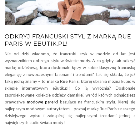
ODKRYJ FRANCUSKI STYL Z MARKĄ RUE
PARIS W EBUTIK.PL!
Nie od dziś wiadomo, że francuski szyk w modzie od lat jest
wyznacznikiem dobrego stylu w świecie mody. A co gdyby tak odkryć
markę odzieżową, która doskonale łączy w sobie klasyczną francuską
elegancję z nowoczesnymi fasonami i trendami? Tak się składa, że już
taką jedną znamy – to
marka Rue Paris
, której ubrania można kupić w
sklepie internetowym eButik.pl! Co ją wyróżnia? Doskonale
zaprojektowane kolekcje odzieży damskiej, wśród których odnajdziesz
prawdziwe
modowe perełki
bazujące na francuskim stylu. Kieruj się
najlepszym modowym autorytetem – poznaj markę Rue Paris z naszego
dzisiejszego wpisu i zainspiruj się najlepszymi trendami jednej z
największych stolic świata mody!