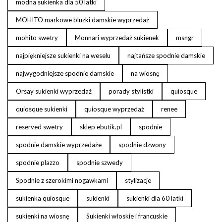
modna sukienka dla 50 latki
MOHITO markowe bluzki damskie wyprzedaż
mohito swetry
Monnari wyprzedaż sukienek
msngr
najpiękniejsze sukienki na weselu
najtańsze spodnie damskie
najwygodniejsze spodnie damskie
na wiosnę
Orsay sukienki wyprzedaż
porady stylistki
quiosque
quiosque sukienki
quiosque wyprzedaż
renee
reserved swetry
sklep ebutik.pl
spodnie
spodnie damskie wyprzedaże
spodnie dzwony
spodnie plazzo
spodnie szwedy
Spodnie z szerokimi nogawkami
stylizacje
sukienka quiosque
sukienki
sukienki dla 60 latki
sukienki na wiosnę
Sukienki włoskie i francuskie