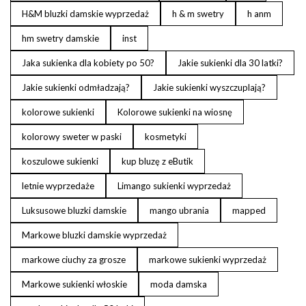
H&M bluzki damskie wyprzedaż
h & m swetry
h anm
hm swetry damskie
inst
Jaka sukienka dla kobiety po 50?
Jakie sukienki dla 30 latki?
Jakie sukienki odmładzają?
Jakie sukienki wyszczuplają?
kolorowe sukienki
Kolorowe sukienki na wiosnę
kolorowy sweter w paski
kosmetyki
koszulowe sukienki
kup bluzę z eButik
letnie wyprzedaże
Limango sukienki wyprzedaż
Luksusowe bluzki damskie
mango ubrania
mapped
Markowe bluzki damskie wyprzedaż
markowe ciuchy za grosze
markowe sukienki wyprzedaż
Markowe sukienki włoskie
moda damska