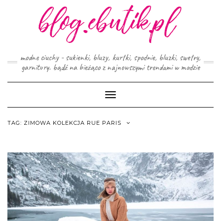
Skip
to
content
modne ciuchy - sukienki, bluzy, kurtki, spodnie, bluzki, swetry,
garnitury. bądź na bieżąco z najnowszymi trendami w modzie
Toggle
Navigation
TAG:
ZIMOWA KOLEKCJA RUE PARIS