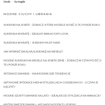
Uroda
-
by
magda
MODNE CIUCHY I UBRANIA
SUKIENKI NA JESIEŃ – ZOBACZ, KTÓRE MODELE NOSIĆ O TEJ PORZE ROKU
SUKIENKA W KRATĘ – IDEALNY WAKACYJNY LOOK
SUKIENKA W KRATĘ – JESIENNY MUST HAVE
JAK WYBRAĆ IDEALNĄ SUKIENKĘ NA WESELE?
MODNE SUKIENKI NA WESELE NA JESIEŃ I ZIMĘ – ZOBACZ W CZYM PÓJŚĆ O
TEJ PORZE ROKU
SPÓDNICE DAMSKIE – NAJMODNIEJSZE TENDENCJE
SATYNOWE SPÓDNICE MIDI W STYLIZACJACH CODZIENNYCH – Z CZYM JE
ŁĄCZYĆ?
MODNE SZORTY DAMSKIE NA LATO – IDEALNE DO STYLIZACJI NA WAKACJE!
KRÓTKI SWETER DAMSKI – HIT NADCHODZĄCEJ JESIENI!