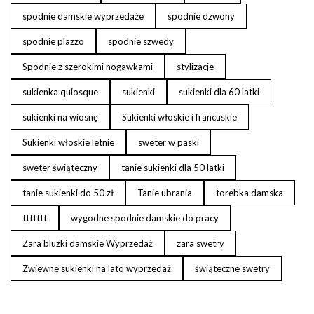
spodnie damskie wyprzedaże
spodnie dzwony
spodnie plazzo
spodnie szwedy
Spodnie z szerokimi nogawkami
stylizacje
sukienka quiosque
sukienki
sukienki dla 60 latki
sukienki na wiosnę
Sukienki włoskie i francuskie
Sukienki włoskie letnie
sweter w paski
sweter świąteczny
tanie sukienki dla 50 latki
tanie sukienki do 50 zł
Tanie ubrania
torebka damska
ttttttt
wygodne spodnie damskie do pracy
Zara bluzki damskie Wyprzedaż
zara swetry
Zwiewne sukienki na lato wyprzedaż
świąteczne swetry