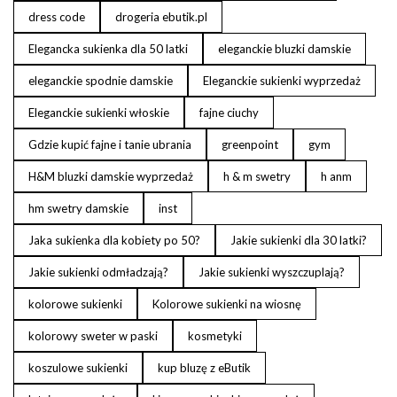
dress code
drogeria ebutik.pl
Elegancka sukienka dla 50 latki
eleganckie bluzki damskie
eleganckie spodnie damskie
Eleganckie sukienki wyprzedaż
Eleganckie sukienki włoskie
fajne ciuchy
Gdzie kupić fajne i tanie ubrania
greenpoint
gym
H&M bluzki damskie wyprzedaż
h & m swetry
h anm
hm swetry damskie
inst
Jaka sukienka dla kobiety po 50?
Jakie sukienki dla 30 latki?
Jakie sukienki odmładzają?
Jakie sukienki wyszczuplają?
kolorowe sukienki
Kolorowe sukienki na wiosnę
kolorowy sweter w paski
kosmetyki
koszulowe sukienki
kup bluzę z eButik