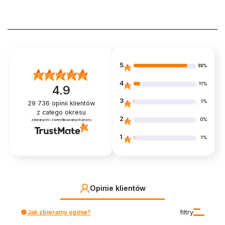
5
88%
4
11%
4.9
3
1%
29 736
opinii klientów
z całego okresu
2
0%
zebranych i zweryfikowanych przez
1
1%
Opinie klientów
Jak zbieramy opinie?
filtry