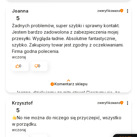
Joanna
zweryfikowano
5
Żadnych problemów, super szybki i sprawny kontakt.
Jestem bardzo zadowolona z zabezpieczenia mojej
przesyłki. Wygląda ładnie. Absolutnie fantastycznie,
szybko. Zakupiony towar jest zgodny z oczekiwaniami.
Firma godna polecenia.
wczoraj
0
0
Komentarz sklepu
Joanna, dziękujemy za miłe słowa! Cieszymy się, że
zakup przeszedł bezproblemowo, oraz, że
Krzysztof
zweryfikowano
możemy zapewnić odpowiednią obsługę tak
5
świetnym klientom. Dziękujemy raz jeszcze!
No nie można do niczego się przyczepić, wszystko
w porządku.
wczoraj