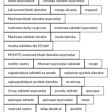
letnie wyprzedaże
Limango sukienki wyprzedaż
Luksusowe bluzki damskie
mango ubrania
mapped
Markowe bluzki damskie wyprzedaż
markowe ciuchy za grosze
markowe sukienki wyprzedaż
Markowe sukienki włoskie
moda damska
modna sukienka dla 50 latki
MOHITO markowe bluzki damskie wyprzedaż
mohito swetry
Monnari wyprzedaż sukienek
msngr
najpiękniejsze sukienki na weselu
najtańsze spodnie damskie
najwygodniejsze spodnie damskie
na wiosnę
Orsay sukienki wyprzedaż
porady stylistki
quiosque
quiosque sukienki
quiosque wyprzedaż
renee
reserved swetry
sklep ebutik.pl
spodnie