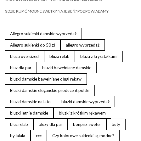
GDZIE KUPIĆ MODNE SWETRY NA JESIEŃ? PODPOWIADAMY
Allegro sukienki damskie wyprzedaż
Allegro sukienki do 50 zł
allegro wyprzedaż
bluza oversized
bluza relab
bluza z kryształkami
bluz dla par
bluzki bawełniane damskie
bluzki damskie bawełniane długi rękaw
Bluzki damskie eleganckie producent polski
bluzki damskie na lato
bluzki damskie wyprzedaż
bluzki letnie damskie
bluzki z krótkim rękawem
bluz relab
bluzy dla par
bonprix sweter
buty
by lalala
ccc
Czy kolorowe sukienki są modne?