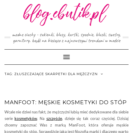
Skip
to
content
modne ciuchy - sukienki, bluzy, kurtki, spodnie, bluzki, swetry,
garnitury. bądź na bieżąco z najnowszymi trendami w modzie
Toggle
Navigation
TAG:
ZŁUSZCZAJĄCE SKARPETKI DLA MĘŻCZYZN
MANFOOT: MĘSKIE KOSMETYKI DO STÓP
Wcale nie dziwi nas fakt, że mężczyźni lubią mieć dedykowane dla siebie
serie
kosmetyków
. Na
szczęście
, dzieje się tak coraz częściej. Dzisiaj
chcemy zapoznać Was z marką ManFoot, która oferuje męskie
kosmetyki do stóp. Sprawdźcie jaka jest filozofia marki i dlaczego warto