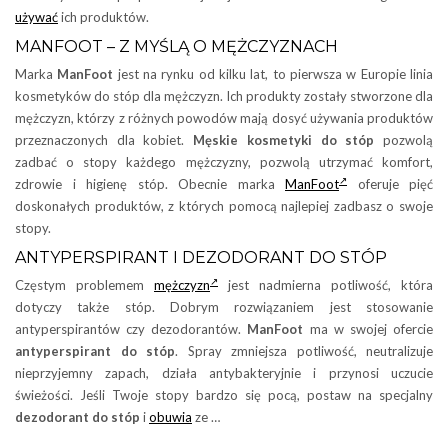
używać
ich produktów.
MANFOOT – Z MYŚLĄ O MĘŻCZYZNACH
Marka
ManFoot
jest na rynku od kilku lat, to pierwsza w Europie linia
kosmetyków do stóp dla mężczyzn. Ich produkty zostały stworzone dla
mężczyzn, którzy z różnych powodów mają dosyć używania produktów
przeznaczonych dla kobiet.
Męskie kosmetyki do stóp
pozwolą
zadbać o stopy każdego mężczyzny, pozwolą utrzymać komfort,
zdrowie i higienę stóp. Obecnie marka
ManFoot
oferuje pięć
doskonałych produktów, z których pomocą najlepiej zadbasz o swoje
stopy.
ANTYPERSPIRANT I DEZODORANT DO STÓP
Częstym problemem
mężczyzn
jest nadmierna potliwość, która
dotyczy także stóp. Dobrym rozwiązaniem jest stosowanie
antyperspirantów czy dezodorantów.
ManFoot
ma w swojej ofercie
antyperspirant do stóp
. Spray zmniejsza potliwość, neutralizuje
nieprzyjemny zapach, działa antybakteryjnie i przynosi uczucie
świeżości. Jeśli Twoje stopy bardzo się pocą, postaw na specjalny
dezodorant do stóp
i
obuwia
ze …