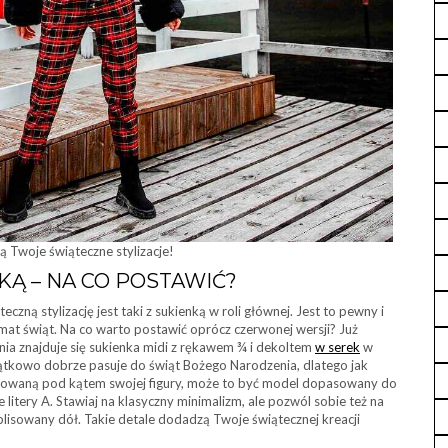
ią Twoje świąteczne stylizacje!
KĄ – NA CO POSTAWIĆ?
czną stylizację jest taki z sukienką w roli głównej. Jest to pewny i
mat świąt. Na co warto postawić oprócz czerwonej wersji? Już
a znajduje się sukienka midi z rękawem ¾ i dekoltem
w serek
w
wyjątkowo dobrze pasuje do świąt Bożego Narodzenia, dlatego jak
opasowaną pod kątem swojej figury, może to być model dopasowany do
ie litery A. Stawiaj na klasyczny minimalizm, ale pozwól sobie też na
plisowany dół. Takie detale dodadzą Twoje świątecznej kreacji