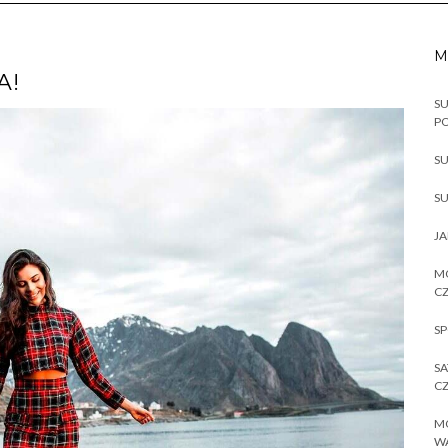
M
A!
SU
P
SU
SU
JA
MO
CZ
SP
SA
CZ
MO
W