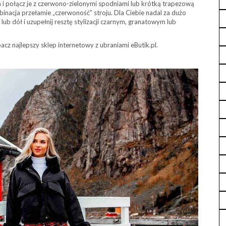
 i połącz je z czerwono-zielonymi spodniami lub krótką trapezową
inacja przełamie „czerwoność” stroju. Dla Ciebie nadal za dużo
b dół i uzupełnij resztę stylizacji czarnym, granatowym lub
z najlepszy sklep internetowy z ubraniami eButik.pl.