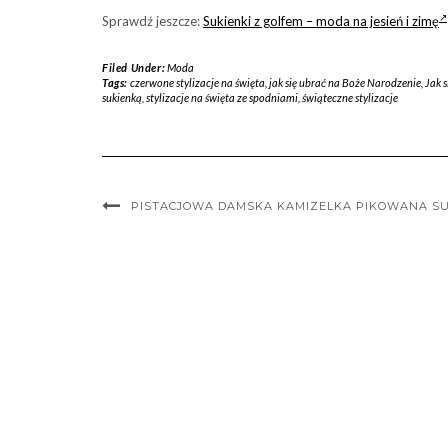
Sprawdź jeszcze:
Sukienki z golfem – moda na jesień i zimę
Filed Under:
Moda
Tags:
czerwone stylizacje na święta
,
jak się ubrać na Boże Narodzenie
,
Jak s
sukienką
,
stylizacje na święta ze spodniami
,
świąteczne stylizacje
PISTACJOWA DAMSKA KAMIZELKA PIKOWANA S