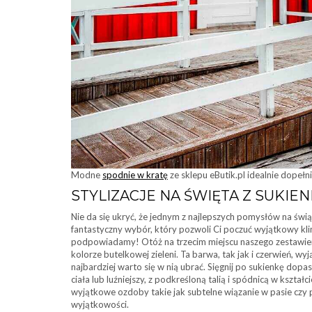
Modne
spodnie w kratę
ze sklepu eButik.pl idealnie dopełn
STYLIZACJE NA ŚWIĘTA Z SUKIEN
Nie da się ukryć, że jednym z najlepszych pomysłów na świąte
fantastyczny wybór, który pozwoli Ci poczuć wyjątkowy kli
podpowiadamy! Otóż na trzecim miejscu naszego zestawieni
kolorze butelkowej zieleni. Ta barwa, tak jak i czerwień, 
najbardziej warto się w nią ubrać. Sięgnij po sukienkę d
ciała lub luźniejszy, z podkreśloną talią i spódnicą w kształc
wyjątkowe ozdoby takie jak subtelne wiązanie w pasie czy 
wyjątkowości.