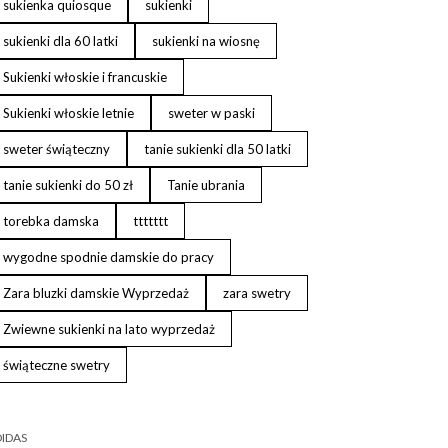
sukienka quiosque
sukienki
sukienki dla 60 latki
sukienki na wiosnę
Sukienki włoskie i francuskie
Sukienki włoskie letnie
sweter w paski
sweter świąteczny
tanie sukienki dla 50 latki
tanie sukienki do 50 zł
Tanie ubrania
torebka damska
ttttttt
wygodne spodnie damskie do pracy
Zara bluzki damskie Wyprzedaż
zara swetry
Zwiewne sukienki na lato wyprzedaż
świąteczne swetry
IDAS