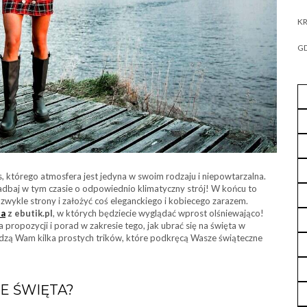
KR
GD
as, którego atmosfera jest jedyna w swoim rodzaju i niepowtarzalna.
adbaj w tym czasie o odpowiednio klimatyczny strój! W końcu to
ż zwykle strony i założyć coś eleganckiego i kobiecego zarazem.
ta
z ebutik.pl
, w których będziecie wyglądać wprost olśniewająco!
ka propozycji i porad w zakresie tego, jak ubrać się na święta w
dzą Wam kilka prostych trików, które podkręcą Wasze świąteczne
E ŚWIĘTA?