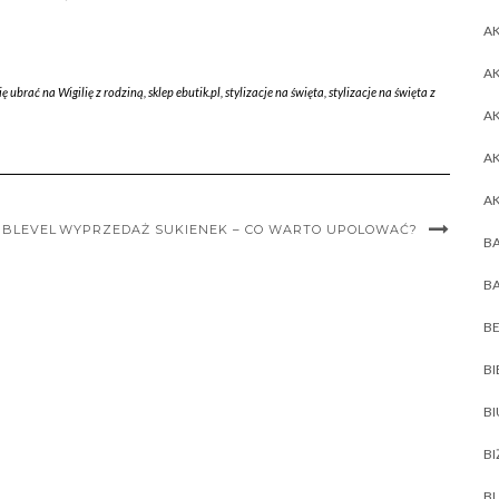
AK
AK
ię ubrać na Wigilię z rodziną
,
sklep ebutik.pl
,
stylizacje na święta
,
stylizacje na święta z
A
A
A
UBLEVEL
WYPRZEDAŻ SUKIENEK – CO WARTO UPOLOWAĆ?
BA
BA
BE
BI
B
BI
BL