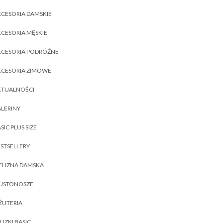
CESORIA DAMSKIE
CESORIA MĘSKIE
KCESORIA PODRÓŻNE
KCESORIA ZIMOWE
KTUALNOŚCI
LERINY
SIC PLUS SIZE
STSELLERY
ELIZNA DAMSKA
IUSTONOSZE
ŻUTERIA
UZKI BASIC