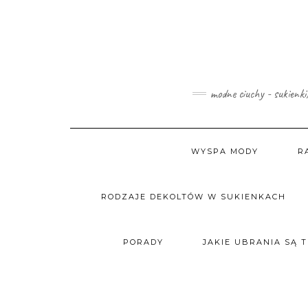
Skip
to
content
modne ciuchy - sukienki
WYSPA MODY
R
RODZAJE DEKOLTÓW W SUKIENKACH
PORADY
JAKIE UBRANIA SĄ 