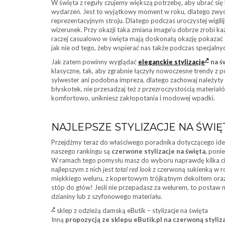
W święta z reguły czujemy większą potrzebę, aby ubrać si
wydarzeń. Jest to wyjątkowy moment w roku, dlatego zwyc
reprezentacyjnym stroju. Dlatego podczas uroczystej wigili
wizerunek. Przy okazji taka zmiana image’u dobrze zrobi każd
raczej casualowo w święta mają doskonałą okazję pokazać s
jak nie od tego, żeby wspierać nas także podczas specjalnyc
Jak zatem powinny wyglądać
eleganckie stylizacje
na ś
klasyczne, tak, aby zgrabnie łączyły nowoczesne trendy z p
sylwester ani podobna impreza, dlatego zachowaj należyty 
błyskotek, nie przesadzaj też z przezroczystością materiałów
komfortowo, unikniesz zakłopotania i modowej wpadki.
NAJLEPSZE STYLIZACJE NA ŚWIĘT
Przejdźmy teraz do właściwego poradnika dotyczącego id
naszego rankingu są
czerwone stylizacje na święta
, poni
W ramach tego pomysłu masz do wyboru naprawdę kilka ci
najlepszym z nich jest
total red look
z czerwoną sukienką w r
miękkiego weluru, z kopertowym trójkątnym dekoltem oraz 
stóp do głów! Jeśli nie przepadasz za welurem, to postaw
dzianiny lub z szyfonowego materiału.
sklep z odzieżą damską eButik – stylizacje na święta
Inną
propozycją ze sklepu eButik.pl na czerwoną styliz