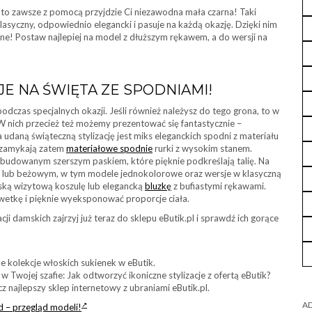
ta, to zawsze z pomocą przyjdzie Ci niezawodna mała czarna! Taki
 klasyczny, odpowiednio elegancki i pasuje na każdą okazję. Dzięki nim
ne! Postaw najlepiej na model z dłuższym rękawem, a do wersji na
E NA ŚWIĘTA ZE SPODNIAMI!
podczas specjalnych okazji. Jeśli również należysz do tego grona, to w
 nich przecież też możemy prezentować się fantastycznie –
udaną świąteczną stylizację jest miks eleganckich spodni z materiału
5 zamykają zatem
materiałowe spodnie
rurki z wysokim stanem.
budowanym szerszym paskiem, które pięknie podkreślają talię. Na
m lub beżowym, w tym modele jednokolorowe oraz wersje w klasyczną
iską wizytową koszulę lub elegancką
bluzkę
z bufiastymi rękawami.
ylwetkę i pięknie wyeksponować proporcje ciała.
cji damskich zajrzyj już teraz do sklepu eButik.pl i sprawdź ich gorące
e kolekcje włoskich sukienek w eButik.
w Twojej szafie: Jak odtworzyć ikoniczne stylizacje z ofertą eButik?
z najlepszy sklep internetowy z ubraniami eButik.pl.
AD
d – przegląd modeli!