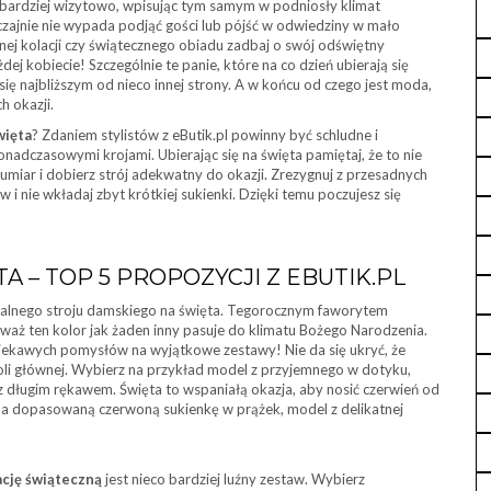
ę bardziej wizytowo, wpisując tym samym w podniosły klimat
zajnie nie wypada podjąć gości lub pójść w odwiedziny w mało
jnej kolacji czy świątecznego obiadu zadbaj o swój odświętny
ej kobiecie! Szczególnie te panie, które na co dzień ubierają się
ię najbliższym od nieco innej strony. A w końcu od czego jest moda,
h okazji.
więta
? Zdaniem stylistów z eButik.pl powinny być schludne i
onadczasowymi krojami. Ubierając się na święta pamiętaj, że to nie
umiar i dobierz strój adekwatny do okazji. Zrezygnuj z przesadnych
 i nie wkładaj zbyt krótkiej sukienki. Dzięki temu poczujesz się
A – TOP 5 PROPOZYCJI Z EBUTIK.PL
ealnego stroju damskiego na święta. Tegorocznym faworytem
eważ ten kolor jak żaden inny pasuje do klimatu Bożego Narodzenia.
ekawych pomysłów na wyjątkowe zestawy! Nie da się ukryć, że
oli głównej. Wybierz na przykład model z przyjemnego w dotyku,
długim rękawem. Święta to wspaniałą okazja, aby nosić czerwień od
 na dopasowaną czerwoną sukienkę w prążek, model z delikatnej
ację świąteczną
jest nieco bardziej luźny zestaw. Wybierz