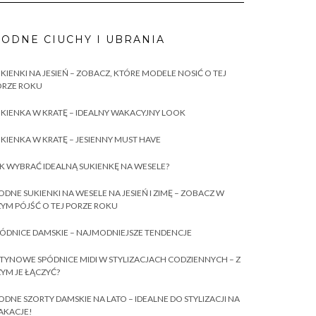
ODNE CIUCHY I UBRANIA
KIENKI NA JESIEŃ – ZOBACZ, KTÓRE MODELE NOSIĆ O TEJ
ORZE ROKU
KIENKA W KRATĘ – IDEALNY WAKACYJNY LOOK
KIENKA W KRATĘ – JESIENNY MUST HAVE
K WYBRAĆ IDEALNĄ SUKIENKĘ NA WESELE?
DNE SUKIENKI NA WESELE NA JESIEŃ I ZIMĘ – ZOBACZ W
YM PÓJŚĆ O TEJ PORZE ROKU
ÓDNICE DAMSKIE – NAJMODNIEJSZE TENDENCJE
TYNOWE SPÓDNICE MIDI W STYLIZACJACH CODZIENNYCH – Z
YM JE ŁĄCZYĆ?
DNE SZORTY DAMSKIE NA LATO – IDEALNE DO STYLIZACJI NA
AKACJE!