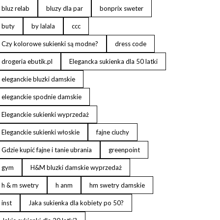
bluz relab
bluzy dla par
bonprix sweter
buty
by lalala
ccc
Czy kolorowe sukienki są modne?
dress code
drogeria ebutik.pl
Elegancka sukienka dla 50 latki
eleganckie bluzki damskie
eleganckie spodnie damskie
Eleganckie sukienki wyprzedaż
Eleganckie sukienki włoskie
fajne ciuchy
Gdzie kupić fajne i tanie ubrania
greenpoint
gym
H&M bluzki damskie wyprzedaż
h & m swetry
h anm
hm swetry damskie
inst
Jaka sukienka dla kobiety po 50?