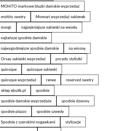
MOHITO markowe bluzki damskie wyprzedaż
mohito swetry
Monnari wyprzedaż sukienek
msngr
najpiękniejsze sukienki na weselu
najtańsze spodnie damskie
najwygodniejsze spodnie damskie
na wiosnę
Orsay sukienki wyprzedaż
porady stylistki
quiosque
quiosque sukienki
quiosque wyprzedaż
renee
reserved swetry
sklep ebutik.pl
spodnie
spodnie damskie wyprzedaże
spodnie dzwony
spodnie plazzo
spodnie szwedy
Spodnie z szerokimi nogawkami
stylizacje