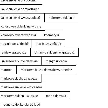
Jakie sukienki dla 30 latki?
Jakie sukienki odmładzają?
Jakie sukienki wyszczuplają?
kolorowe sukienki
Kolorowe sukienki na wiosnę
kolorowy sweter w paski
kosmetyki
koszulowe sukienki
kup bluzę z eButik
letnie wyprzedaże
Limango sukienki wyprzedaż
Luksusowe bluzki damskie
mango ubrania
mapped
Markowe bluzki damskie wyprzedaż
markowe ciuchy za grosze
markowe sukienki wyprzedaż
Markowe sukienki włoskie
moda damska
modna sukienka dla 50 latki