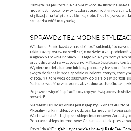
Pamiętaj, że jeśli totalnie nie wiesz w co się ubrać na świę
model jest nieoceniony w każdej sytuacji, jest uniwersalny,
stylizacje na święta z sukienką z ebutik.pl
są zawsze uda
ramiączka włóż marynarkę.
SPRAWDŹ TEŻ MODNE STYLIZACJ
Wiadomo, że nie każda z nas lubi nosić sukienki, i to nawet 
takim razie postaw na
stylizacje na święta
ze spodniami! W
elegancko i równie kobieco. Dlatego kolejnym pomysłem na 
oraz odpowiednio wizytowej góry. Nasze świąteczne top 
Wybierz model z kantem lub bez, polecamy też spodnie z w
święta doskonałe będą spodnie w kolorze szarym, czarny
kratkę. Na górę włóż dopasowany do ciała biały półgolf, śl
Najlepiej wpuść je w spodnie, aby ładnie podkreślić całą s
Po jeszcze więcej inspiracji dotyczących świątecznych styliza
nowości!
Nie wiesz Jaki sklep online jest najlepszy? Zobacz eButik.pl.
Aktualny ranking sklepów z odzieżą: La moda w Twojej szafi
Warto wiedzieć – Najlepsze sklepy internetowe: Zaras Style 
Popularne sklepy internetowe: Co zamiast ali ekspres zobac
Czytaj dalej:
Długie bluzy damskie z kolekcji Basic Feel Goo