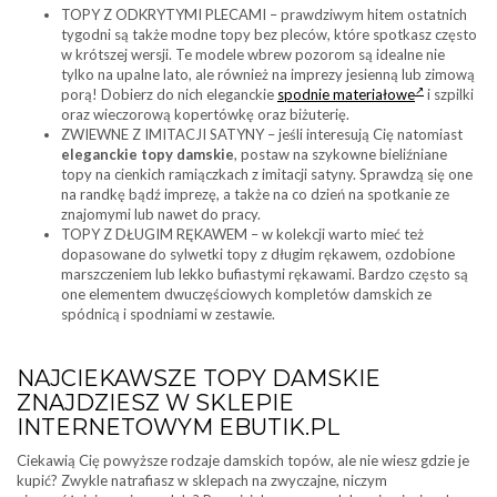
TOPY Z ODKRYTYMI PLECAMI – prawdziwym hitem ostatnich
tygodni są także modne topy bez pleców, które spotkasz często
w krótszej wersji. Te modele wbrew pozorom są idealne nie
tylko na upalne lato, ale również na imprezy jesienną lub zimową
porą! Dobierz do nich eleganckie
spodnie materiałowe
i szpilki
oraz wieczorową kopertówkę oraz biżuterię.
ZWIEWNE Z IMITACJI SATYNY – jeśli interesują Cię natomiast
eleganckie topy damskie
, postaw na szykowne bieliźniane
topy na cienkich ramiączkach z imitacji satyny. Sprawdzą się one
na randkę bądź imprezę, a także na co dzień na spotkanie ze
znajomymi lub nawet do pracy.
TOPY Z DŁUGIM RĘKAWEM – w kolekcji warto mieć też
dopasowane do sylwetki topy z długim rękawem, ozdobione
marszczeniem lub lekko bufiastymi rękawami. Bardzo często są
one elementem dwuczęściowych kompletów damskich ze
spódnicą i spodniami w zestawie.
NAJCIEKAWSZE TOPY DAMSKIE
ZNAJDZIESZ W SKLEPIE
INTERNETOWYM EBUTIK.PL
Ciekawią Cię powyższe rodzaje damskich topów, ale nie wiesz gdzie je
kupić? Zwykle natrafiasz w sklepach na zwyczajne, niczym