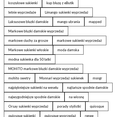
koszulowe sukienki
kup bluzę z eButik
letnie wyprzedaże
Limango sukienki wyprzedaż
Luksusowe bluzki damskie
mango ubrania
mapped
Markowe bluzki damskie wyprzedaż
markowe ciuchy za grosze
markowe sukienki wyprzedaż
Markowe sukienki włoskie
moda damska
modna sukienka dla 50 latki
MOHITO markowe bluzki damskie wyprzedaż
mohito swetry
Monnari wyprzedaż sukienek
msngr
najpiękniejsze sukienki na weselu
najtańsze spodnie damskie
najwygodniejsze spodnie damskie
na wiosnę
Orsay sukienki wyprzedaż
porady stylistki
quiosque
quiosque sukienki
quiosque wyprzedaż
renee