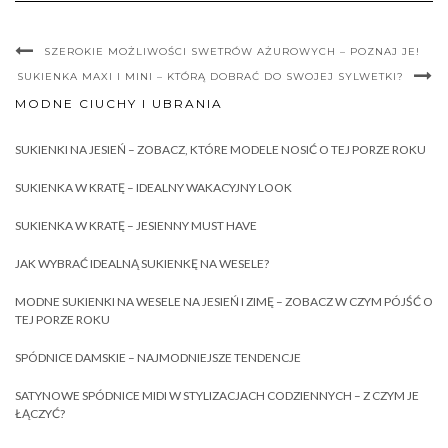
SZEROKIE MOŻLIWOŚCI SWETRÓW AŻUROWYCH – POZNAJ JE!
SUKIENKA MAXI I MINI – KTÓRĄ DOBRAĆ DO SWOJEJ SYLWETKI?
MODNE CIUCHY I UBRANIA
SUKIENKI NA JESIEŃ – ZOBACZ, KTÓRE MODELE NOSIĆ O TEJ PORZE ROKU
SUKIENKA W KRATĘ – IDEALNY WAKACYJNY LOOK
SUKIENKA W KRATĘ – JESIENNY MUST HAVE
JAK WYBRAĆ IDEALNĄ SUKIENKĘ NA WESELE?
MODNE SUKIENKI NA WESELE NA JESIEŃ I ZIMĘ – ZOBACZ W CZYM PÓJŚĆ O
TEJ PORZE ROKU
SPÓDNICE DAMSKIE – NAJMODNIEJSZE TENDENCJE
SATYNOWE SPÓDNICE MIDI W STYLIZACJACH CODZIENNYCH – Z CZYM JE
ŁĄCZYĆ?