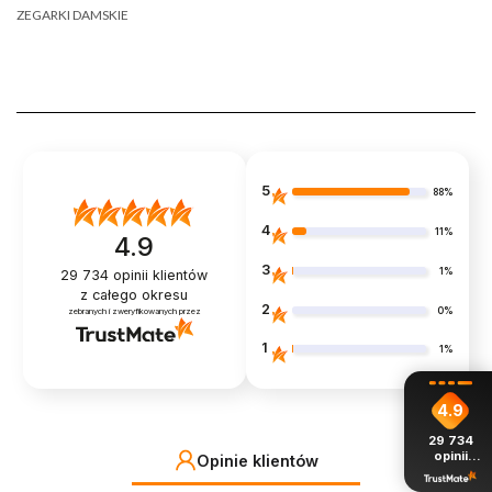
ZEGARKI DAMSKIE
5
88%
4
11%
4.9
3
1%
29 734
opinii klientów
z całego okresu
2
0%
zebranych i zweryfikowanych przez
1
1%
4.9
29 734
opinii
Opinie klientów
z całego
okresu