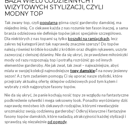
BAZA WIELU CODZIENNYCH I
WIZYTOWYCH STYLIZACJI, CZYLI
MODNY TOP
Tak zwany top, czyli
popularna
górna część garderoby damskiej, ma
niejedno imię. Co ciekawe każda z nas rozumie ten fason inaczej, a sama
branża odzieżowa nie definiuje topów jakoś specjalnie szczegółowo.
Dla niektórych z nas topami są tylko
koszulki na ramiączkach
, lecz
zakres tej kategorii jest tak naprawdę znacznie szerszy! Do topów
należą również krótkie koszulki z krótkim oraz długim rękawem, uszyte
zazwyczaj z cieńszej dzianiny. Nie da się ukryć, że prawdziwe miłośniczki
mody od razu rozpoznają top i potrafią rozróżnić go od innych
elementów garderoby. Ale jak zwał, tak zwał – najważniejsze, abyś
miała w swojej kolekcji najmodniejsze
topy damskie
na nowy jesienny
sezon! A z tym zadaniem pomogą Ci się uporać nasze stylistki, które
przejrzały aktualną ofertę sklepów odzieżowych pod tym kątem i
wybrały z nich najgorętsze fasony topów.
Nie da się ukryć, że panie kochają nosić topy ze względu na fantastyczne
podkreślenie sylwetki i mega seksowny look. Ponadto wyróżniamy dziś
naprawdę mnóstwo ich ciekawych rodzajów, którymi rewelacyjnie
urozmaicisz swoją codzienną garderobę! Odkryj klasyczne i fantazyjne
fasony topów damskich, które nadadzą atrakcyjności każdej stylizacji i
sprawdzą się niezależnie
od pogody
.