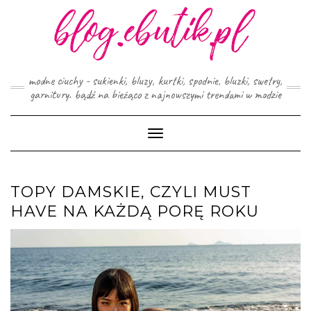
Skip
to
content
modne ciuchy - sukienki, bluzy, kurtki, spodnie, bluzki, swetry,
garnitury. bądź na bieżąco z najnowszymi trendami w modzie
Toggle
Navigation
TOPY DAMSKIE, CZYLI MUST
HAVE NA KAŻDĄ PORĘ ROKU