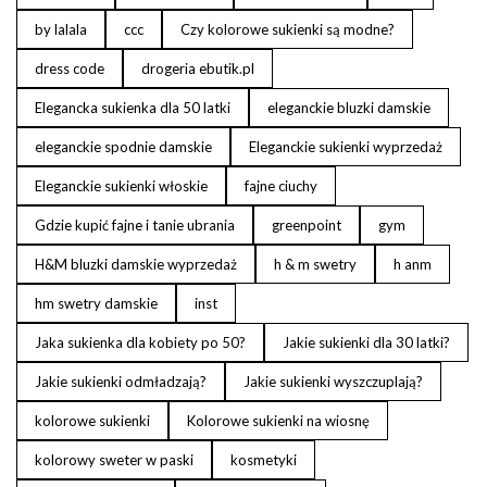
by lalala
ccc
Czy kolorowe sukienki są modne?
dress code
drogeria ebutik.pl
Elegancka sukienka dla 50 latki
eleganckie bluzki damskie
eleganckie spodnie damskie
Eleganckie sukienki wyprzedaż
Eleganckie sukienki włoskie
fajne ciuchy
Gdzie kupić fajne i tanie ubrania
greenpoint
gym
H&M bluzki damskie wyprzedaż
h & m swetry
h anm
hm swetry damskie
inst
Jaka sukienka dla kobiety po 50?
Jakie sukienki dla 30 latki?
Jakie sukienki odmładzają?
Jakie sukienki wyszczuplają?
kolorowe sukienki
Kolorowe sukienki na wiosnę
kolorowy sweter w paski
kosmetyki