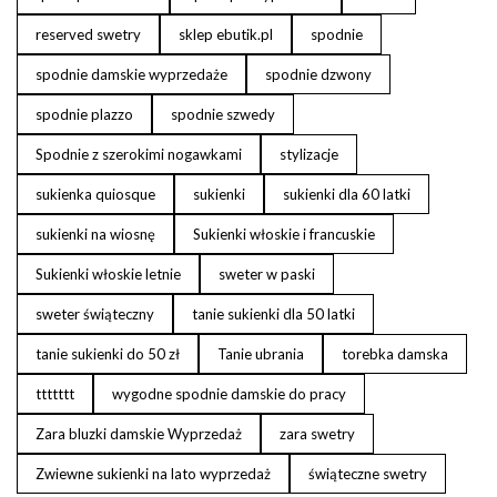
reserved swetry
sklep ebutik.pl
spodnie
spodnie damskie wyprzedaże
spodnie dzwony
spodnie plazzo
spodnie szwedy
Spodnie z szerokimi nogawkami
stylizacje
sukienka quiosque
sukienki
sukienki dla 60 latki
sukienki na wiosnę
Sukienki włoskie i francuskie
Sukienki włoskie letnie
sweter w paski
sweter świąteczny
tanie sukienki dla 50 latki
tanie sukienki do 50 zł
Tanie ubrania
torebka damska
ttttttt
wygodne spodnie damskie do pracy
Zara bluzki damskie Wyprzedaż
zara swetry
Zwiewne sukienki na lato wyprzedaż
świąteczne swetry