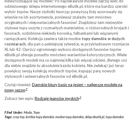
niewyróżniające się modele? Po najciekawsze modele zajrzyj wiec do
odzieżowego sklepu internetowego eButik.pl, które ma bardzo szeroki
wybór topów. Nasze stylistki tworząc powyższą listę wzorowały się
właśnie na ich asortymencie, ponieważ znalazły tam mnóstwo
oryginalnych i niepowtarzalnych fasonów! Znajdziesz tam niezwykle
stylowe topy uszyte z rozmaitych materiałów, o różnorodnych krojach i
fasonach, ozdobione niekiedy koronką, falbankami lub wiązanymi
ramiączkami. Kolekcja zawiera także modne
topy damskie w dużych
rozmiarach
, dla pań o pełniejszej sylwetce, w przykładowym rozmiarze
XL lub 42. Oprócz ogromnego wyboru dostępnych fasonów topów
eButik.pl oferuje ponadto mnóstwo wariantów kolorystycznych. Wiele
dostępnych modeli ma co najmniej kilka lub więcej odcieni, dlatego coś
dla siebie znajdzie tu absolutnie każda kobieta. Nie zwlekaj i już teraz
powiększ swoją kolekcję modnych topów, kupując parę nowych
stylowych i uniwersalnych fasonów od eButik.pl.
Czytaj również:
Damskie bluzy basic na jesień – najlepsze modele na
nowy sezon
Zobacz ten wpis:
Rodzaje jeansów męskich
Filed Under:
Moda
,
Topy
Tags:
crop top
,
krótkie topy damskie
,
modne topy damskie
,
sklep ebutik.pl
,
topy damskie