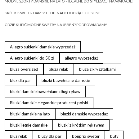
MODNE SZORTY DAMSKIE NA LATO – IDEALNE DO STYLIZACJI NA WAKACJE!
KRÓTKI SWETER DAMSKI – HIT NADCHODZĄCEJ JESIENI!
GDZIE KUPIĆ MODNE SWETRY NA JESIEŃ? PODPOWIADAMY
Allegro sukienki damskie wyprzedaż
Allegro sukienki do 50 zł
allegro wyprzedaż
bluza oversized
bluza relab
bluza z kryształkami
bluz dla par
bluzki bawełniane damskie
bluzki damskie bawełniane długi rękaw
Bluzki damskie eleganckie producent polski
bluzki damskie na lato
bluzki damskie wyprzedaż
bluzki letnie damskie
bluzki z krótkim rękawem
bluz relab
bluzy dla par
bonprix sweter
buty