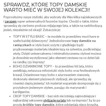
SPRAWDŹ, KTÓRE TOPY DAMSKIE
WARTO MIEĆ W SWOJEJ KOLEKCJI!
Poprosiłyśmy nasze stylistki, aby wybrały dla Was kilka najciekawszych
i
zarazem
super uniwersalnych fasonów topów. Chodzi o takie, które
sprawdzą się zarówno podczas mijającego lata, a także na nadchodzącą
jesień, niezależnie od okazji! Zobaczcie je:
TOPY W STYLU BASIC – te modele to prawdziwy must have w
szafie każdej dziewczyny! Jednokolorowe
topy damskie na
ramiączkach
w stylu basic uszyte z gładkiego bądź
prążkowanego materiału idealnie lezą na sylwetce, podkreślając
atuty. Dzięki uniwersalnemu i minimalistycznemu stylowi możesz
je dowolnie wystylizować jako element zestawu na co dzień lub
na randkę czy imprezę!
BOHO DZIANINOWE TOPY – to prawdziwy hit lata, który
uwielbiają zwłaszcza miłośniczki stylu boho oraz festiwalowych
kreacji. Dzianinowe topy boho z ażurowaniem stanowią
doskonały element plażowych stylizacji, ale sprawdzą się
również ciepłą jesienią! Ich materiał wspaniale skomponuje się z
przytulnym jesiennym stylem, pasując do marynarek i
kardiganów.
CROP TOPY DAMSKIE – bez nich nie istnieją najmodniejsze i
najbardziej seksowne
stylizacje na lato
lub na imprezy! Są to po
prostu
krótkie topy damskie
, które odsłaniają nieco brzucha,