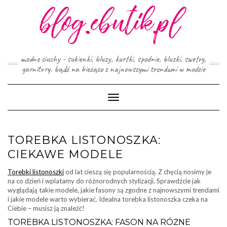
Skip
to
content
modne ciuchy - sukienki, bluzy, kurtki, spodnie, bluzki, swetry,
garnitury. bądź na bieżąco z najnowszymi trendami w modzie
Toggle
Navigation
TOREBKA LISTONOSZKA:
CIEKAWE MODELE
Torebki listonoszki
od lat cieszą się popularnością. Z chęcią nosimy je
na co dzień i wplatamy do różnorodnych stylizacji. Sprawdźcie jak
wyglądają takie modele, jakie fasony są zgodne z najnowszymi trendami
i jakie modele warto wybierać. Idealna torebka listonoszka czeka na
Ciebie – musisz ją znaleźć!
TOREBKA LISTONOSZKA: FASON NA RÓŻNE