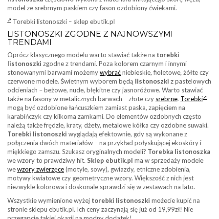
model ze srebrnym paskiem czy fason ozdobiony ćwiekami.
Torebki listonoszki – sklep ebutik.pl
LISTONOSZKI ZGODNE Z NAJNOWSZYMI
TRENDAMI
Oprócz klasycznego modelu warto stawiać także na
torebki
listonoszki
zgodne z trendami. Poza kolorem czarnym i innymi
stonowanymi barwami możemy
wybrać
niebieskie, fioletowe, żółte czy
czerwone modele. Świetnym wyborem będą
listonoszki
z pastelowych
odcieniach – beżowe, nude, błękitne czy jasnoróżowe. Warto stawiać
także na fasony w metalicznych barwach – złote czy
srebrne
.
Torebki
mogą być ozdobione łańcuszkiem zamiast paska, zapięciem na
karabińczyk czy kilkoma zamkami. Do elementów ozdobnych często
należą także frędzle, kraty, dżety, metalowe kółka czy ozdobne suwaki.
Torebki listonoszki
wyglądają efektownie, gdy są wykonane z
połączenia dwóch materiałów – na przykład połyskującej ekoskóry i
miękkiego zamszu. Szukasz oryginalnych modeli?
Torebka listonoszka
we wzory to prawdziwy hit.
Sklep ebutik.pl
ma w sprzedaży modele
we
wzory zwierzęce
(motyle, sowy), gwiazdy, etniczne zdobienia,
motywy kwiatowe czy geometryczne wzory. Większość z nich jest
niezwykle kolorowa i doskonale sprawdzi się w zestawach na lato.
Wszystkie wymienione wyżej
torebki listonoszki
możecie kupić na
stronie sklepu ebutik.pl. Ich ceny zaczynają się już od 19,99zł! Nie
przegapcie takiej okazji na modny dodatek!