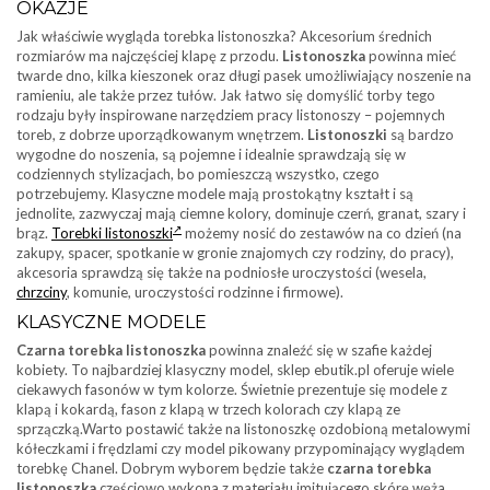
OKAZJE
Jak właściwie wygląda torebka listonoszka? Akcesorium średnich
rozmiarów ma najczęściej klapę z przodu.
Listonoszka
powinna mieć
twarde dno, kilka kieszonek oraz długi pasek umożliwiający noszenie na
ramieniu, ale także przez tułów. Jak łatwo się domyślić torby tego
rodzaju były inspirowane narzędziem pracy listonoszy – pojemnych
toreb, z dobrze uporządkowanym wnętrzem.
Listonoszki
są bardzo
wygodne do noszenia, są pojemne i idealnie sprawdzają się w
codziennych stylizacjach, bo pomieszczą wszystko, czego
potrzebujemy. Klasyczne modele mają prostokątny kształt i są
jednolite, zazwyczaj mają ciemne kolory, dominuje czerń, granat, szary i
brąz.
Torebki listonoszki
możemy nosić do zestawów na co dzień (na
zakupy, spacer, spotkanie w gronie znajomych czy rodziny, do pracy),
akcesoria sprawdzą się także na podniosłe uroczystości (wesela,
chrzciny
, komunie, uroczystości rodzinne i firmowe).
KLASYCZNE MODELE
Czarna torebka listonoszka
powinna znaleźć się w szafie każdej
kobiety. To najbardziej klasyczny model, sklep ebutik.pl oferuje wiele
ciekawych fasonów w tym kolorze. Świetnie prezentuje się modele z
klapą i kokardą, fason z klapą w trzech kolorach czy klapą ze
sprzączką.Warto postawić także na listonoszkę ozdobioną metalowymi
kółeczkami i frędzlami czy model pikowany przypominający wyglądem
torebkę Chanel. Dobrym wyborem będzie także
czarna torebka
listonoszka
częściowo wykona z materiału imitującego skórę węża,