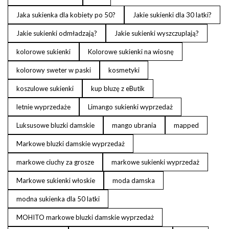
Jaka sukienka dla kobiety po 50?
Jakie sukienki dla 30 latki?
Jakie sukienki odmładzają?
Jakie sukienki wyszczuplają?
kolorowe sukienki
Kolorowe sukienki na wiosnę
kolorowy sweter w paski
kosmetyki
koszulowe sukienki
kup bluzę z eButik
letnie wyprzedaże
Limango sukienki wyprzedaż
Luksusowe bluzki damskie
mango ubrania
mapped
Markowe bluzki damskie wyprzedaż
markowe ciuchy za grosze
markowe sukienki wyprzedaż
Markowe sukienki włoskie
moda damska
modna sukienka dla 50 latki
MOHITO markowe bluzki damskie wyprzedaż