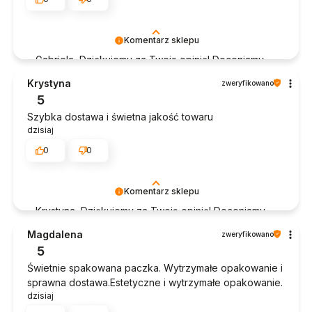
Komentarz sklepu
Gabriela, Dziękujemy za Twoją opinię! Doceniamy
czas poświęcony na podzielenie się z nami Twoim
Krystyna
zweryfikowano
doświadczeniem. Jesteśmy szczęśliwi, że mamy
5
takich klientów. Z pozdrowieniami, obsługa sklepu.
Szybka dostawa i świetna jakość towaru
dzisiaj
0
0
Komentarz sklepu
Krystyna, Dziękujemy za Twoją opinię! Doceniamy
czas poświęcony na podzielenie się z nami Twoim
Magdalena
zweryfikowano
doświadczeniem. Jesteśmy szczęśliwi, że mamy
5
takich klientów. Z pozdrowieniami, obsługa sklepu.
Świetnie spakowana paczka. Wytrzymałe opakowanie i
sprawna dostawa.Estetyczne i wytrzymałe opakowanie.
dzisiaj