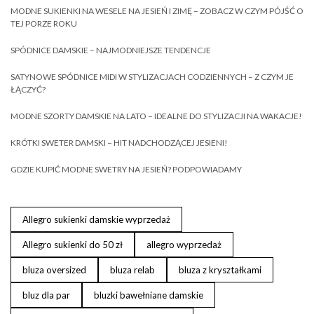
MODNE SUKIENKI NA WESELE NA JESIEŃ I ZIMĘ – ZOBACZ W CZYM PÓJŚĆ O
TEJ PORZE ROKU
SPÓDNICE DAMSKIE – NAJMODNIEJSZE TENDENCJE
SATYNOWE SPÓDNICE MIDI W STYLIZACJACH CODZIENNYCH – Z CZYM JE
ŁĄCZYĆ?
MODNE SZORTY DAMSKIE NA LATO – IDEALNE DO STYLIZACJI NA WAKACJE!
KRÓTKI SWETER DAMSKI – HIT NADCHODZĄCEJ JESIENI!
GDZIE KUPIĆ MODNE SWETRY NA JESIEŃ? PODPOWIADAMY
Allegro sukienki damskie wyprzedaż
Allegro sukienki do 50 zł
allegro wyprzedaż
bluza oversized
bluza relab
bluza z kryształkami
bluz dla par
bluzki bawełniane damskie