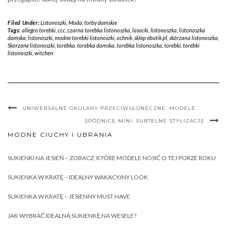
Filed Under:
Listonoszki
,
Moda
,
torby damskie
Tags:
allegro torebki
,
ccc
,
czarna torebka listonoszka
,
lasocki
,
listonoszka
,
listonoszka
damska
,
listonoszki
,
modne torebki listonoszki
,
ochnik
,
sklep ebutik.pl
,
skórzana listonoszka
,
Skórzane listonoszki
,
torebka
,
torebka damska
,
torebka listonoszka
,
torebki
,
torebki
listonoszki
,
witchen
UNIWERSALNE OKULARY PRZECIWSŁONECZNE: MODELE
SPÓDNICE MINI: SUBTELNE STYLIZACJE
MODNE CIUCHY I UBRANIA
SUKIENKI NA JESIEŃ – ZOBACZ, KTÓRE MODELE NOSIĆ O TEJ PORZE ROKU
SUKIENKA W KRATĘ – IDEALNY WAKACYJNY LOOK
SUKIENKA W KRATĘ – JESIENNY MUST HAVE
JAK WYBRAĆ IDEALNĄ SUKIENKĘ NA WESELE?