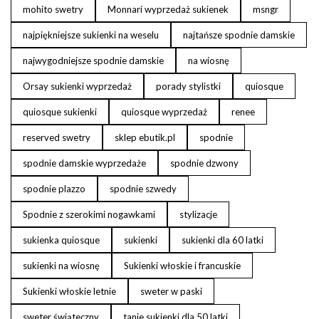
mohito swetry
Monnari wyprzedaż sukienek
msngr
najpiękniejsze sukienki na weselu
najtańsze spodnie damskie
najwygodniejsze spodnie damskie
na wiosnę
Orsay sukienki wyprzedaż
porady stylistki
quiosque
quiosque sukienki
quiosque wyprzedaż
renee
reserved swetry
sklep ebutik.pl
spodnie
spodnie damskie wyprzedaże
spodnie dzwony
spodnie plazzo
spodnie szwedy
Spodnie z szerokimi nogawkami
stylizacje
sukienka quiosque
sukienki
sukienki dla 60 latki
sukienki na wiosnę
Sukienki włoskie i francuskie
Sukienki włoskie letnie
sweter w paski
sweter świąteczny
tanie sukienki dla 50 latki