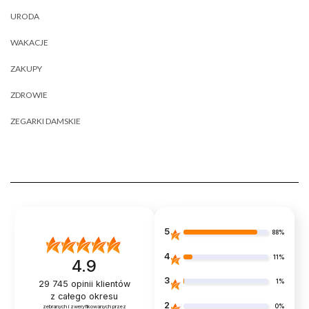
URODA
WAKACJE
ZAKUPY
ZDROWIE
ZEGARKI DAMSKIE
5
88%
4
11%
4.9
3
1%
29 745
opinii klientów
z całego okresu
2
0%
zebranych i zweryfikowanych przez