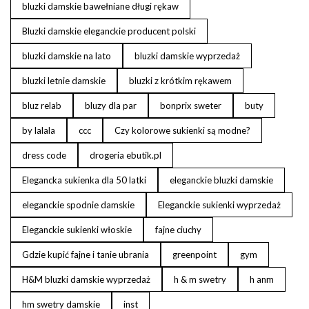
bluzki damskie bawełniane długi rękaw
Bluzki damskie eleganckie producent polski
bluzki damskie na lato
bluzki damskie wyprzedaż
bluzki letnie damskie
bluzki z krótkim rękawem
bluz relab
bluzy dla par
bonprix sweter
buty
by lalala
ccc
Czy kolorowe sukienki są modne?
dress code
drogeria ebutik.pl
Elegancka sukienka dla 50 latki
eleganckie bluzki damskie
eleganckie spodnie damskie
Eleganckie sukienki wyprzedaż
Eleganckie sukienki włoskie
fajne ciuchy
Gdzie kupić fajne i tanie ubrania
greenpoint
gym
H&M bluzki damskie wyprzedaż
h & m swetry
h anm
hm swetry damskie
inst