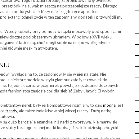
h akcesoriów. Tego rodzaju torebkę zaprojektowano głównie ze
a przegródki na suwak mieszczą najpotrzebniejsze rzeczy. Dlatego
ach albo turystach, którzy mieli zajęte ręce aparatem
projektanci tchnęli życie w ten zapomniany dodatek i przywrócili mu
eku. Wtedy kobiety przy pomocy wstążki mocowały pod spódnicami
ły niewidoczne pod obszernym ubraniem. W połowie XVII wieku
iąganymi tasiemką, choć mogli sobie na nie pozwolić jedynie
źniej głównie męskim atrybutem.
NIU
nów i wygląda na to, że zadomowiły się w niej na stałe. Nie
ad, a niektóre modele w stylu glamour założysz również do
nne, to jednak coraz więcej nerek powstaje z ozdobnie tłoczonych
a fashionistka znajdzie coś dla siebie! Żeby ułatwić Ci wybór
ojektantów nerek były jej kompaktowe rozmiary, to dziś
modna
jest
jące
trendy
, ale także zmieścisz w niej więcej rzeczy! Dużą nerkę
 tułowia.
y są dużo bardziej eleganckie, niż nerki z tworzywa. Nie martw się
 ze skóry bez logo znanej marki kupisz już za kilkadziesiąt złotych!
terystyczne romby nadają nerce efekt glamour i sprawdzają się na