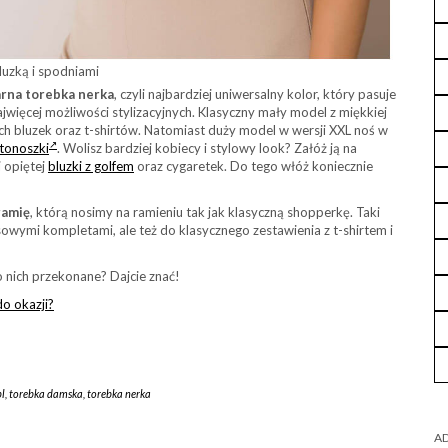
bluzką i spodniami
arna torebka nerka
, czyli najbardziej uniwersalny kolor, który pasuje
najwięcej możliwości stylizacyjnych. Klasyczny mały model z miękkiej
h bluzek oraz t-shirtów. Natomiast duży model w wersji XXL noś w
stonoszki
. Wolisz bardziej kobiecy i stylowy look? Załóż ją na
j opiętej
bluzki z golfem
oraz cygaretek. Do tego włóż koniecznie
ramię
, którą nosimy na ramieniu tak jak klasyczną shopperkę. Taki
esowymi kompletami, ale też do klasycznego zestawienia z t-shirtem i
do nich przekonane? Dajcie znać!
do okazji?
pl
,
torebka damska
,
torebka nerka
AD