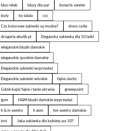
bluz relab
bluzy dla par
bonprix sweter
buty
by lalala
ccc
Czy kolorowe sukienki są modne?
dress code
drogeria ebutik.pl
Elegancka sukienka dla 50 latki
eleganckie bluzki damskie
eleganckie spodnie damskie
Eleganckie sukienki wyprzedaż
Eleganckie sukienki włoskie
fajne ciuchy
Gdzie kupić fajne i tanie ubrania
greenpoint
gym
H&M bluzki damskie wyprzedaż
h & m swetry
h anm
hm swetry damskie
inst
Jaka sukienka dla kobiety po 50?