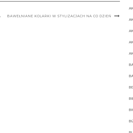
AK
A
BAWEŁNIANE KOLARKI W STYLIZACJACH NA CO DZIEŃ
AK
A
A
A
BA
BA
BE
BI
B
BI
BL