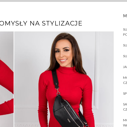
M
OMYSŁY NA STYLIZACJE
SU
P
SU
SU
JA
MO
CZ
SP
SA
CZ
MO
W