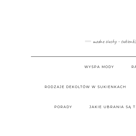
Skip
to
content
modne ciuchy - sukienki
WYSPA MODY
R
RODZAJE DEKOLTÓW W SUKIENKACH
PORADY
JAKIE UBRANIA SĄ 