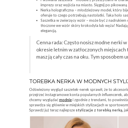
imprezy oraz wyjścia na miasto. Sięgnij po pikowaną 
Nerka holograficzna – młodzieżowy model, który bije
oferuje to czego potrzebują nastolatki. Taka holo sas
Saszetka w zwierzęcy wzór – może być z nadrukiem cę
tłoczone we wzór skóry krokodyla lub węża! Nadają 
elegancją.
Cenna rada: Często nosisz modne nerki w 
okresie letnim w zatłoczonych miejscach 
masz ją cały czas na oku. Tym sposobem 
TOREBKA NERKA W MODNYCH STYL
Odświeżony wygląd saszetek-nerek sprawił, że to akcesor
przejrzeć instagramowe konta popularnych influencerek, aby 
chcemy wyglądać
modnie
i zgodnie z trendami, to powinn
sprawdza się głównie w miejskich stylizacjach w sportowym 
Sprawdź już teraz najlepsze
stylizacje z torebką nerką
, j