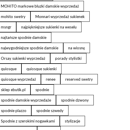
MOHITO markowe bluzki damskie wyprzedaż
mohito swetry
Monnari wyprzedaż sukienek
msngr
najpiękniejsze sukienki na weselu
najtańsze spodnie damskie
najwygodniejsze spodnie damskie
na wiosnę
Orsay sukienki wyprzedaż
porady stylistki
quiosque
quiosque sukienki
quiosque wyprzedaż
renee
reserved swetry
sklep ebutik.pl
spodnie
spodnie damskie wyprzedaże
spodnie dzwony
spodnie plazzo
spodnie szwedy
Spodnie z szerokimi nogawkami
stylizacje