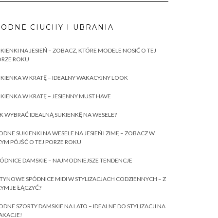
ODNE CIUCHY I UBRANIA
KIENKI NA JESIEŃ – ZOBACZ, KTÓRE MODELE NOSIĆ O TEJ
ORZE ROKU
KIENKA W KRATĘ – IDEALNY WAKACYJNY LOOK
KIENKA W KRATĘ – JESIENNY MUST HAVE
K WYBRAĆ IDEALNĄ SUKIENKĘ NA WESELE?
DNE SUKIENKI NA WESELE NA JESIEŃ I ZIMĘ – ZOBACZ W
YM PÓJŚĆ O TEJ PORZE ROKU
ÓDNICE DAMSKIE – NAJMODNIEJSZE TENDENCJE
TYNOWE SPÓDNICE MIDI W STYLIZACJACH CODZIENNYCH – Z
YM JE ŁĄCZYĆ?
DNE SZORTY DAMSKIE NA LATO – IDEALNE DO STYLIZACJI NA
AKACJE!