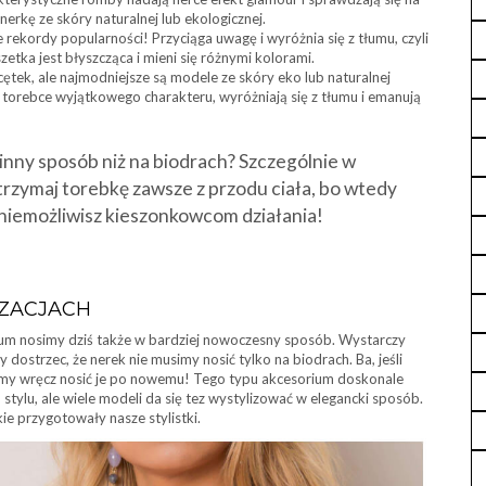
nerkę ze skóry naturalnej lub ekologicznej.
 rekordy popularności! Przyciąga uwagę i wyróżnia się z tłumu, czyli
zetka jest błyszcząca i mieni się różnymi kolorami.
tek, ale najmodniejsze są modele ze skóry eko lub naturalnej
torebce wyjątkowego charakteru, wyróżniają się z tłumu i emanują
inny sposób niż na biodrach? Szczególnie w
trzymaj torebkę zawsze z przodu ciała, bo wtedy
uniemożliwisz kieszonkowcom działania!
IZACJACH
ium nosimy dziś także w bardziej nowoczesny sposób. Wystarczy
dostrzec, że nerek nie musimy nosić tylko na biodrach. Ba, jeśli
iśmy wręcz nosić je po nowemu! Tego typu akcesorium doskonale
stylu, ale wiele modeli da się tez wystylizować w elegancki sposób.
akie przygotowały nasze stylistki.