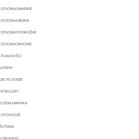
CESORIA DAMSKIE
CESORIA MĘSKIE
KCESORIA PODRÓŻNE
KCESORIA ZIMOWE
KTUALNOŚCI
LERINY
SIC PLUS SIZE
STSELLERY
ELIZNA DAMSKA
IUSTONOSZE
ŻUTERIA
UZKI BASIC