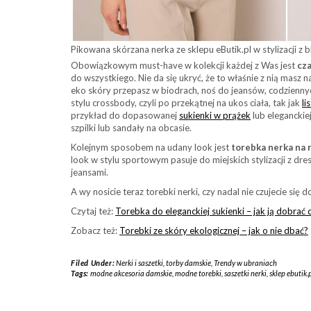
Pikowana skórzana nerka ze sklepu eButik.pl w stylizacji z 
Obowiązkowym must-have w kolekcji każdej z Was jest
cz
do wszystkiego. Nie da się ukryć, że to właśnie z nią masz 
eko skóry przepasz w biodrach, noś do jeansów, codziennyc
stylu crossbody, czyli po przekątnej na ukos ciała, tak jak
li
przykład do dopasowanej
sukienki w prążek
lub eleganckie
szpilki lub sandały na obcasie.
Kolejnym sposobem na udany look jest
torebka nerka na 
look w stylu sportowym pasuje do miejskich stylizacji z dr
jeansami.
A wy nosicie teraz torebki nerki, czy nadal nie czujecie się 
Czytaj też:
Torebka do eleganckiej sukienki – jak ją dobrać 
Zobacz też:
Torebki ze skóry ekologicznej – jak o nie dbać?
Filed Under:
Nerki i saszetki
,
torby damskie
,
Trendy w ubraniach
Tags:
modne akcesoria damskie
,
modne torebki
,
saszetki nerki
,
sklep ebutik.