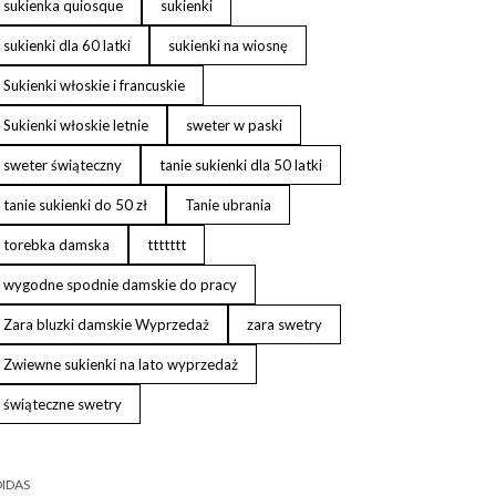
sukienka quiosque
sukienki
sukienki dla 60 latki
sukienki na wiosnę
Sukienki włoskie i francuskie
Sukienki włoskie letnie
sweter w paski
sweter świąteczny
tanie sukienki dla 50 latki
tanie sukienki do 50 zł
Tanie ubrania
torebka damska
ttttttt
wygodne spodnie damskie do pracy
Zara bluzki damskie Wyprzedaż
zara swetry
Zwiewne sukienki na lato wyprzedaż
świąteczne swetry
IDAS