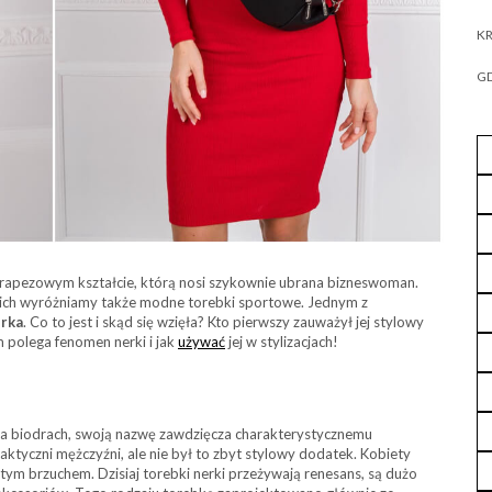
KR
GD
rapezowym kształcie, którą nosi szykownie ubrana bizneswoman.
nich wyróżniamy także modne torebki sportowe. Jednym z
erka
. Co to jest i skąd się wzięła? Kto pierwszy zauważył jej stylowy
 polega fenomen nerki i jak
używać
jej w stylizacjach!
na biodrach, swoją nazwę zawdzięcza charakterystycznemu
raktyczni mężczyźni, ale nie był to zbyt stylowy dodatek. Kobiety
ętym brzuchem. Dzisiaj torebki nerki przeżywają renesans, są dużo