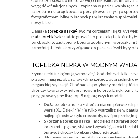
ładniejsze i sięga po nie coraz więcej miłośniczek modnyc
względów funkcjonalnych – zapinana w pasie uwalnia ręce, 
saszetki nerki projektowano początkowo z myślą o sportowc
fotograficznym. Minęło ładnych parę lat zanim współcześni 
nowy blask.
Damska
torebka nerka
swoimi korzeniami sięga XVI wi
małe torebki
w kształcie gruszki lub prostokąta, które by
torebeczki te zastąpiono bogato zdobionymi woreczkami śc
zamożniejsi. Jednak przywiązane do pasa sakiewki były pó
TOREBKA NERKA W MODNYM WYDA
Słynne nerki funkcjonują w modzie już od dobrych kilku sezo
przypominają już obciachowych saszetek z poprzednich dek
eleganckiej stylizacji! Choć nadal spotykamy modele płócie
skór czy tworzyw w hologramowym kolorze. Dzięki temu każd
przygotowałyśmy listę top 5 najgorętszych modeli:
Duża torebka nerka
– choć zamiarem pierwszych pr
wersja XL. Dzięki niej nie tylko wstrzelisz się w panu
najlepiej nosić w stylu crossbody, czyli po przekątnej
Skórzana torebka nerka
– modele z naturalnej skór
kosztami – piękne, stylowe i wysokiej jakości torebki
Sprawdź choćby kolekcję sklepu eButik.pl.
Pikowana saszetka – modele z przeszyciami w charak