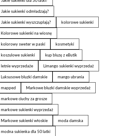
Jakie sukienki dla 30 latki?
Jakie sukienki odmładzają?
Jakie sukienki wyszczuplają?
kolorowe sukienki
Kolorowe sukienki na wiosnę
kolorowy sweter w paski
kosmetyki
koszulowe sukienki
kup bluzę z eButik
letnie wyprzedaże
Limango sukienki wyprzedaż
Luksusowe bluzki damskie
mango ubrania
mapped
Markowe bluzki damskie wyprzedaż
markowe ciuchy za grosze
markowe sukienki wyprzedaż
Markowe sukienki włoskie
moda damska
modna sukienka dla 50 latki