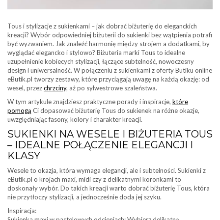
Tous i stylizacje z sukienkami – jak dobrać biżuterię do eleganckich
kreacji? Wybór odpowiedniej biżuterii do sukienki bez wątpienia potrafi
być wyzwaniem. Jak znaleźć harmonię między strojem a dodatkami, by
wyglądać elegancko i stylowo? Biżuteria marki Tous to idealne
uzupełnienie kobiecych stylizacji, łączące subtelność, nowoczesny
design i uniwersalność. W połączeniu z sukienkami z oferty Butiku online
eButik.pl tworzy zestawy, które przyciągają uwagę na każdą okazję: od
wesel, przez
chrzciny
, aż po sylwestrowe szaleństwa.
W tym artykule znajdziesz praktyczne porady i inspiracje,
które
pomogą
Ci dopasować biżuterię Tous do sukienek na różne okazje,
uwzględniając fasony, kolory i charakter kreacji.
SUKIENKI NA WESELE I BIŻUTERIA TOUS
– IDEALNE POŁĄCZENIE ELEGANCJI I
KLASY
Wesele to okazja, która wymaga elegancji, ale i subtelności. Sukienki z
eButik.pl o krojach maxi, midi czy z delikatnymi koronkami to
doskonały wybór. Do takich kreacji warto dobrać biżuterię Tous, która
nie przytłoczy stylizacji, a jednocześnie doda jej szyku.
Inspiracja:
Sukienka maxi w pastelowych odcieniach: Wybierz delikatną