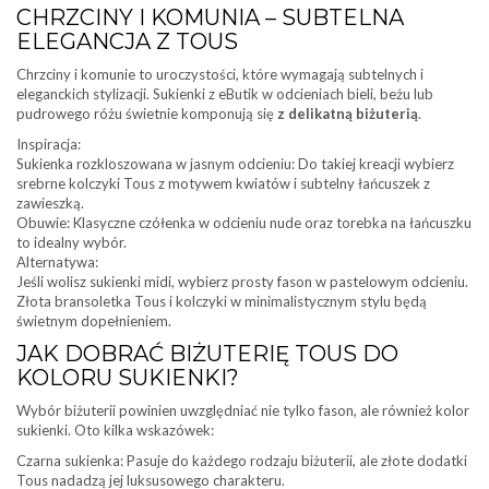
CHRZCINY I KOMUNIA – SUBTELNA
ELEGANCJA Z TOUS
Chrzciny i komunie to uroczystości, które wymagają subtelnych i
eleganckich stylizacji. Sukienki z eButik w odcieniach bieli, beżu lub
pudrowego różu świetnie komponują się
z delikatną biżuterią
.
Inspiracja:
Sukienka rozkloszowana w jasnym odcieniu: Do takiej kreacji wybierz
srebrne kolczyki Tous z motywem kwiatów i subtelny łańcuszek z
zawieszką.
Obuwie: Klasyczne czółenka w odcieniu nude oraz torebka na łańcuszku
to idealny wybór.
Alternatywa:
Jeśli wolisz sukienki midi, wybierz prosty fason w pastelowym odcieniu.
Złota bransoletka Tous i kolczyki w minimalistycznym stylu będą
świetnym dopełnieniem.
JAK DOBRAĆ BIŻUTERIĘ TOUS DO
KOLORU SUKIENKI?
Wybór biżuterii powinien uwzględniać nie tylko fason, ale również kolor
sukienki. Oto kilka wskazówek:
Czarna sukienka: Pasuje do każdego rodzaju biżuterii, ale złote dodatki
Tous nadadzą jej luksusowego charakteru.