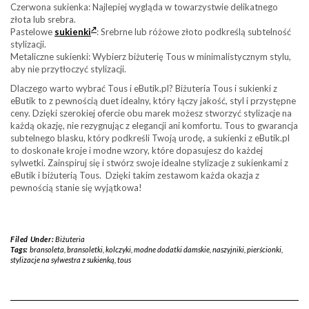
Czerwona sukienka: Najlepiej wygląda w towarzystwie delikatnego
złota lub srebra.
Pastelowe
sukienki
: Srebrne lub różowe złoto podkreślą subtelność
stylizacji.
Metaliczne sukienki: Wybierz biżuterię Tous w minimalistycznym stylu,
aby nie przytłoczyć stylizacji.
Dlaczego warto wybrać Tous i eButik.pl? Biżuteria Tous i sukienki z
eButik to z pewnością duet idealny, który łączy jakość, styl i przystępne
ceny. Dzięki szerokiej ofercie obu marek możesz stworzyć stylizacje na
każdą okazję, nie rezygnując z elegancji ani komfortu. Tous to gwarancja
subtelnego blasku, który podkreśli Twoją urodę, a sukienki z eButik.pl
to doskonałe kroje i modne wzory, które dopasujesz do każdej
sylwetki. Zainspiruj się i stwórz swoje idealne stylizacje z sukienkami z
eButik i biżuterią Tous. Dzięki takim zestawom każda okazja z
pewnością stanie się wyjątkowa!
Filed Under:
Biżuteria
Tags:
bransoleta
,
bransoletki
,
kolczyki
,
modne dodatki damskie
,
naszyjniki
,
pierścionki
,
stylizacje na sylwestra z sukienką
,
tous