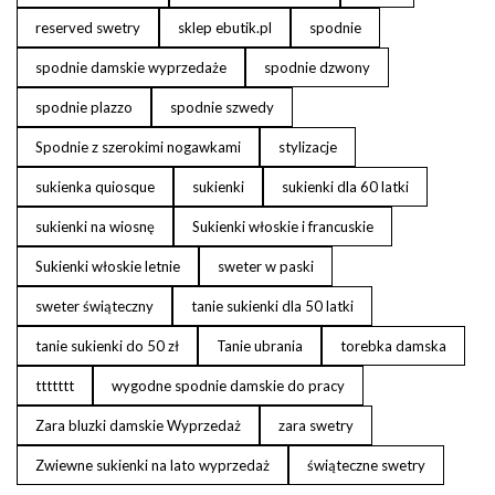
reserved swetry
sklep ebutik.pl
spodnie
spodnie damskie wyprzedaże
spodnie dzwony
spodnie plazzo
spodnie szwedy
Spodnie z szerokimi nogawkami
stylizacje
sukienka quiosque
sukienki
sukienki dla 60 latki
sukienki na wiosnę
Sukienki włoskie i francuskie
Sukienki włoskie letnie
sweter w paski
sweter świąteczny
tanie sukienki dla 50 latki
tanie sukienki do 50 zł
Tanie ubrania
torebka damska
ttttttt
wygodne spodnie damskie do pracy
Zara bluzki damskie Wyprzedaż
zara swetry
Zwiewne sukienki na lato wyprzedaż
świąteczne swetry