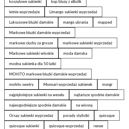
koszulowe sukienki
kup bluzę z eButik
letnie wyprzedaże
Limango sukienki wyprzedaż
Luksusowe bluzki damskie
mango ubrania
mapped
Markowe bluzki damskie wyprzedaż
markowe ciuchy za grosze
markowe sukienki wyprzedaż
Markowe sukienki włoskie
moda damska
modna sukienka dla 50 latki
MOHITO markowe bluzki damskie wyprzedaż
mohito swetry
Monnari wyprzedaż sukienek
msngr
najpiękniejsze sukienki na weselu
najtańsze spodnie damskie
najwygodniejsze spodnie damskie
na wiosnę
Orsay sukienki wyprzedaż
porady stylistki
quiosque
quiosque sukienki
quiosque wyprzedaż
renee