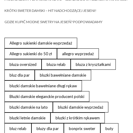
KRÓTKI SWETER DAMSKI – HIT NADCHODZĄCEJ JESIENI!
GDZIE KUPIĆ MODNE SWETRY NA JESIEŃ? PODPOWIADAMY
Allegro sukienki damskie wyprzedaż
Allegro sukienki do 50 zł
allegro wyprzedaż
bluza oversized
bluza relab
bluza z kryształkami
bluz dla par
bluzki bawełniane damskie
bluzki damskie bawełniane długi rękaw
Bluzki damskie eleganckie producent polski
bluzki damskie na lato
bluzki damskie wyprzedaż
bluzki letnie damskie
bluzki z krótkim rękawem
bluz relab
bluzy dla par
bonprix sweter
buty