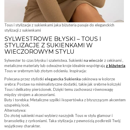
Tous i stylizacje z sukienkami jaka biżuteria pasuje do eleganckich
stylizacji z sukienkami
SYLWESTROWE BŁYSKI – TOUS I
STYLIZACJE Z SUKIENKAMI W
WIECZOROWYM STYLU
Sylwester to czas błysku i szaleństwa. Sukienki
na wieczór
z cekinami ,
metaliczne materiały lub odważne kroje idealnie współgrają
z biżuterią
Tous w srebrnym lub złotym odcieniu. Inspiracja:
Polecana przez stylistki
elegancka Sukienka
cekinowa w kolorze
srebra: Postaw na minimalistyczne dodatki, takie jak srebrne kolczyki
Tous i delikatny pierścionek. Dzięki temu zachowasz równowagę
między strojem a akcesoriami.
Buty i torebka: Metaliczne szpilki i kopertówka z błyszczącym akcentem
uzupełnią look.
Alternatywa:
Do złotej sukienki maxi wybierz naszyjnik Tous w stylu glamour i
bransoletkę z cyrkoniami. Taka stylizacja z pewnością podkreśli Twój
wyjątkowy charakter.