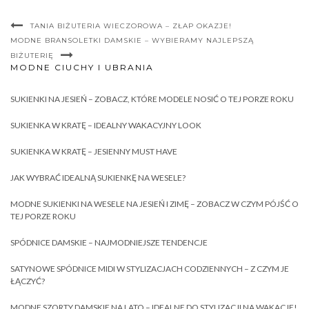
TANIA BIŻUTERIA WIECZOROWA – ZŁAP OKAZJE!
MODNE BRANSOLETKI DAMSKIE – WYBIERAMY NAJLEPSZĄ
BIŻUTERIĘ
MODNE CIUCHY I UBRANIA
SUKIENKI NA JESIEŃ – ZOBACZ, KTÓRE MODELE NOSIĆ O TEJ PORZE ROKU
SUKIENKA W KRATĘ – IDEALNY WAKACYJNY LOOK
SUKIENKA W KRATĘ – JESIENNY MUST HAVE
JAK WYBRAĆ IDEALNĄ SUKIENKĘ NA WESELE?
MODNE SUKIENKI NA WESELE NA JESIEŃ I ZIMĘ – ZOBACZ W CZYM PÓJŚĆ O
TEJ PORZE ROKU
SPÓDNICE DAMSKIE – NAJMODNIEJSZE TENDENCJE
SATYNOWE SPÓDNICE MIDI W STYLIZACJACH CODZIENNYCH – Z CZYM JE
ŁĄCZYĆ?
MODNE SZORTY DAMSKIE NA LATO – IDEALNE DO STYLIZACJI NA WAKACJE!