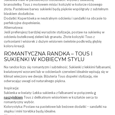
bransoletkę Tous z motywem misia i kolczyki w kolorze różowego
złota. Pastelowe barwy sukienki będą pięknie współgrały z subtelnym
blaskiem dodatków.
Dodatki: Kopertówka w neutralnym odcieniu i sandałki na obcasie to
perfekcyjne dopełnienie.
Alternatywa:
Jeśli preferujesz bardziej wyraziste stylizacje, postaw na sukienkę w
odcieniu butelkowej zieleni lub granatu. Złote kolczyki Tous z
cyrkoniami i wisiorek z dużym wisiorem świetnie podkreślą głębię
koloru kreacji.
ROMANTYCZNA RANDKA – TOUS I
SUKIENKI W KOBIECYM STYLU
Na randce liczy się romantyzm i subtelność. Sukienki z lekkimi falbanami,
kwiatowymi wzorami lub w odcieniach czerwieni idealnie wpisują się w
klimat wieczoru we dwoje. Biżuteria Tous dopełni stylizację, nie
odwracając uwagi od naturalnego piękna.
Inspiracja:
Sukienka w kwiaty: Lekka sukienka z falbanami w połączeniu
z
naszyjnikiem
Tous z delikatnym wisiorkiem w kształcie serca to
romantyczny wybór.
Kolorystyka: Postaw na pastelowe lub beżowe dodatki – sandałki na
słupku i mini torebka będą idealne.