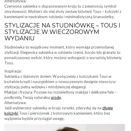
Alternatywa:
Czerwona sukienka o dopasowanym kroju to z pewnością symbol
zmysłowości. Wybierz do niej złoty zestaw biżuterii Tous – kolczyki z
kamieniami w neutralnym odcieniu i minimalistyczną bransoletkę.
STYLIZACJE NA STUDNIÓWKĘ – TOUS I
STYLIZACJE W WIECZOROWYM
WYDANIU
Studniówka to wyjątkowy moment, który wymaga przemyślanej
stylizacji. Elegancka sukienka w odcieniu czerni, bordo lub granatu to
ponadczasowy wybór, który możesz wzbogacić o wyrazistą biżuterię
Tous.
Inspiracja:
Sukienka z tiulowym dołem: W połączeniu z kolczykami Tous w
kształcie kropli i naszyjnikiem o nowoczesnym designie stworzysz
stylizację pełną wdzięku i młodzieńczej elegancji.
Makijaż i fryzura: Postaw na rozświetlony makijaż i delikatne fale –
podkreślą Twoją naturalną
urodę
.
Alternatywa:
Jeśli wybierzesz sukienkę w kroju syrenki, zdecyduj się na
długie
kolczyki
Tous i pierścionek z kolorowym kamieniem, który bez
wątpienia będzie przyciągał uwagę.