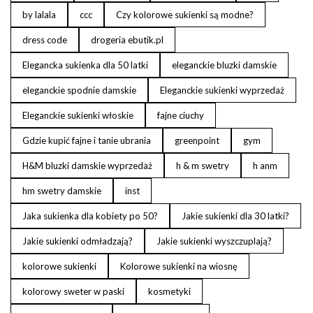
by lalala
ccc
Czy kolorowe sukienki są modne?
dress code
drogeria ebutik.pl
Elegancka sukienka dla 50 latki
eleganckie bluzki damskie
eleganckie spodnie damskie
Eleganckie sukienki wyprzedaż
Eleganckie sukienki włoskie
fajne ciuchy
Gdzie kupić fajne i tanie ubrania
greenpoint
gym
H&M bluzki damskie wyprzedaż
h & m swetry
h anm
hm swetry damskie
inst
Jaka sukienka dla kobiety po 50?
Jakie sukienki dla 30 latki?
Jakie sukienki odmładzają?
Jakie sukienki wyszczuplają?
kolorowe sukienki
Kolorowe sukienki na wiosnę
kolorowy sweter w paski
kosmetyki