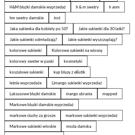
H&M bluzki damskie wyprzedaż
h & m swetry
h anm
hm swetry damskie
inst
Jaka sukienka dla kobiety po 50?
Jakie sukienki dla 30 latki?
Jakie sukienki odmładzają?
Jakie sukienki wyszczuplają?
kolorowe sukienki
Kolorowe sukienki na wiosnę
kolorowy sweter w paski
kosmetyki
koszulowe sukienki
kup bluzę z eButik
letnie wyprzedaże
Limango sukienki wyprzedaż
Luksusowe bluzki damskie
mango ubrania
mapped
Markowe bluzki damskie wyprzedaż
markowe ciuchy za grosze
markowe sukienki wyprzedaż
Markowe sukienki włoskie
moda damska