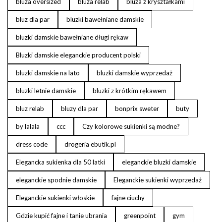
bluza oversized
bluza relab
bluza z kryształkami
bluz dla par
bluzki bawełniane damskie
bluzki damskie bawełniane długi rękaw
Bluzki damskie eleganckie producent polski
bluzki damskie na lato
bluzki damskie wyprzedaż
bluzki letnie damskie
bluzki z krótkim rękawem
bluz relab
bluzy dla par
bonprix sweter
buty
by lalala
ccc
Czy kolorowe sukienki są modne?
dress code
drogeria ebutik.pl
Elegancka sukienka dla 50 latki
eleganckie bluzki damskie
eleganckie spodnie damskie
Eleganckie sukienki wyprzedaż
Eleganckie sukienki włoskie
fajne ciuchy
Gdzie kupić fajne i tanie ubrania
greenpoint
gym