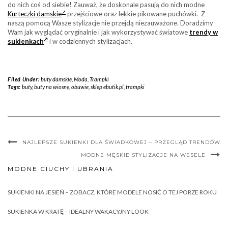
do nich coś od siebie! Zauważ, że doskonale pasują do nich modne
Kurteczki damskie
przejściowe oraz lekkie pikowane puchówki. Z
naszą pomocą Wasze stylizacje nie przejdą niezauważone. Doradzimy
Wam jak wyglądać oryginalnie i jak wykorzystywać światowe
trendy w
sukienkach
i w codziennych stylizacjach.
Filed Under:
buty damskie
,
Moda
,
Trampki
Tags:
buty
,
buty na wiosnę
,
obuwie
,
sklep ebutik.pl
,
trampki
NAJLEPSZE SUKIENKI DLA ŚWIADKOWEJ – PRZEGLĄD TRENDÓW
MODNE MĘSKIE STYLIZACJE NA WESELE
MODNE CIUCHY I UBRANIA
SUKIENKI NA JESIEŃ – ZOBACZ, KTÓRE MODELE NOSIĆ O TEJ PORZE ROKU
SUKIENKA W KRATĘ – IDEALNY WAKACYJNY LOOK