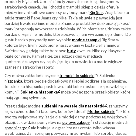
produkty Big Label. Ubrania i
buty
znanych marek są dostępne w
atrakcyjnych cenach. Jeśli chodzi o trampki sklep z dzieżą oferuje
między innymi kultowe conversy czy buty marki
Big Star
. Znajdziecie tu
także
trampki
Pepe Jeans czy Nike. Takie
obuwie
z pewnością jest
bardziej trwałe niż inne modele. Znane z produktów doskonałej jakości
marki proponują nowoczesne zdobienia. W ich ofercie znajdziemy także
bardzo oryginalne modele, które pozwolą nam wyróżnić się z tłumu. Do
gustu bardzo przypadły nam wysokie
modne trampki
Big Star w
kolorze błękitnym, ozdobione naszywkami w kształcie flamingów.
Świetnie wyglądają także bordowe
buty
z weluru Nike czy klasyczne
białe conversy. Pamiętajcie, że śledząc sklep w mediach
społecznościowych czy zapisując się do newslettera macie większe
szanse na atrakcyjne rabaty.
Czy można zakładać klasyczne
trampki do sukienki
? Sukienka
hiszpanka
, która będzie dodatkowo najlepiej podkreślała opaleniznę,
to sukienka hiszpanka pastelowa. Taki kolor doskonale sprawdzi się na
komunii.
Sukienka hiszpanka
może być noszona przez kobiety, które
mają zgrabną sylwetkę.
Przeglądając modne
sukienki na wesele dla nastolatki
, zanurzymy
się w różnorodności fasonów, kolorów i detali.
Modne sukienki
, które
tworzą wyjątkowe stylizacje dla młodej damy podczas tej wyjątkowej
okazji. Jak widzisz pomysłów na
stylowe zakupy
i stylizację modnych
spodni cargo
nie brakuje, a ogranicza nas często tylko własna
wyobraźnia. Zainspiruj się powyższymi pomysłami lub spróbuj dodać