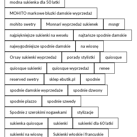
modna sukienka dla 50 latki
MOHITO markowe bluzki damskie wyprzedaż
mohito swetry
Monnari wyprzedaż sukienek
msngr
najpiękniejsze sukienki na weselu
najtańsze spodnie damskie
najwygodniejsze spodnie damskie
na wiosnę
Orsay sukienki wyprzedaż
porady stylistki
quiosque
quiosque sukienki
quiosque wyprzedaż
renee
reserved swetry
sklep ebutik.pl
spodnie
spodnie damskie wyprzedaże
spodnie dzwony
spodnie plazzo
spodnie szwedy
Spodnie z szerokimi nogawkami
stylizacje
sukienka quiosque
sukienki
sukienki dla 60 latki
sukienki na wiosnę
Sukienki włoskie i francuskie