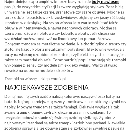
Najmodniejsze są
trampki
w kolorze białym. Takie
buty na wiosnę
pasują do wszystkich stylizacji i zawsze wyglądają stylowo. Poza bielą
uniwersalne jest także czarne, granatowe czy szare
obuwie
. Modne są
teraz odcienie pastelowe – brzoskwiniowy, błękitny czy jasny róż będą
strzałem w dziesiątkę. Na sezon wiosna-lato warto wybierać także
obuwie
w intensywnych, a nawet neonowych kolorach. Modne są
czerwone, różowe, fioletowe czy kobaltowe buty. Jeśli chcesz się
wyróżniać możesz postawić na limonkowy lub pomarańczowy.
Gorącym trendem są metaliczne odcienie. Nie chodzi tylko o srebro czy
złoto, ale każdy kolor z metalicznym połyskiem. Efektownie wyglądają
buty na wiosnę
ozdobione brokatem, czyli efektem glitter. Istotny jest
także sam materiał obuwia. Coraz bardziej popularne stają się
trampki
wykonane z jeansu czy modele z miękkiego weluru. Warto stawiać
również na odporne modele z ekoskóry.
Trampki na wiosnę – sklep ebutik.pl
NAJCIEKAWSZE ZDOBIENIA
Do najmodniejszych ozdób należą kolorowe naszywki oraz hafty na
butach. Najpopularniejsze są wzory komiksowe – emotikony, dymki czy
napisy. Mocnym trendem są także flamingi. Ciekawie wyglądają tak
zwane
trampki
bunny, czyli z króliczymi uszami i ogonkiem. To
oryginalne
obuwie
stanie się świetną ozdobą stylizacji. Zgodne z
najnowszymi trendami są także trampki ozdobione perłami. Niewielkie
zdobienia sprawiają, że obuwie staje się szykowne i świetnie pasuje na