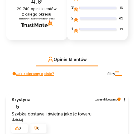
4.9
3
1%
29 740
opinii klientów
z całego okresu
2
0%
zebranych i zweryfikowanych przez
1
1%
Opinie klientów
Jak zbieramy opinie?
filtry
Krystyna
zweryfikowano
5
Szybka dostawa i świetna jakość towaru
dzisiaj
0
0