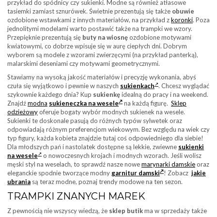
przykład do spódnicy czy sukienki. Modne są również atłasowe
tasiemki zamiast sznurówek. Świetnie prezentują się także
obuwie
ozdobione wstawkami z innych materiałów, na przykład z
koronki
. Poza
jednolitymi modelami warto postawić także na trampki we wzory.
Przepięknie prezentują się
buty na wiosnę
ozdobione motywami
kwiatowymi, co dobrze wpisuje się w aurę ciepłych dni. Dobrym
wyborem są modele z wzorami zwierzęcymi (na przykład panterką),
malarskimi deseniami czy motywami geometrycznymi.
Stawiamy na wysoką jakość materiałów i precyzję wykonania, abyś
czuła się wyjątkowo i pewnie w naszych
sukienkach
. Chcesz wyglądać
szykownie każdego dnia? Kup
sukienkę
idealną do pracy i na weekend.
Znajdź
modna
sukieneczka na wesele
na każdą figurę.
Sklep
odzieżowy
oferuje bogaty wybór modnych sukienek na wesele.
Sukienki te doskonale pasują do różnych typów sylwetek oraz
odpowiadają różnym preferencjom wiekowym. Bez względu na wiek czy
typ figury, każda kobieta znajdzie tutaj coś odpowiedniego dla siebie!
Dla młodszych pań i nastolatek dostępne są lekkie, zwiewne
sukienki
na wesele
o nowoczesnych krojach i modnych wzorach. Jeśli wolisz
męski styl na weselach, to sprawdź nasze nowe
marynarki damskie
oraz
eleganckie spodnie tworzące modny
garnitur damski
! Zobacz
jakie
ubrania
są teraz modne, poznaj trendy modowe na ten sezon.
TRAMPKI ZNANYCH MAREK
Z pewnością nie wszyscy wiedzą, że
sklep butik
ma w sprzedaży także