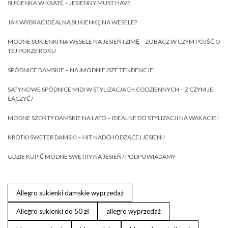
SUKIENKA W KRATĘ – JESIENNY MUST HAVE
JAK WYBRAĆ IDEALNĄ SUKIENKĘ NA WESELE?
MODNE SUKIENKI NA WESELE NA JESIEŃ I ZIMĘ – ZOBACZ W CZYM PÓJŚĆ O
TEJ PORZE ROKU
SPÓDNICE DAMSKIE – NAJMODNIEJSZE TENDENCJE
SATYNOWE SPÓDNICE MIDI W STYLIZACJACH CODZIENNYCH – Z CZYM JE
ŁĄCZYĆ?
MODNE SZORTY DAMSKIE NA LATO – IDEALNE DO STYLIZACJI NA WAKACJE!
KRÓTKI SWETER DAMSKI – HIT NADCHODZĄCEJ JESIENI!
GDZIE KUPIĆ MODNE SWETRY NA JESIEŃ? PODPOWIADAMY
Allegro sukienki damskie wyprzedaż
Allegro sukienki do 50 zł
allegro wyprzedaż