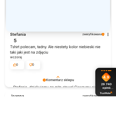
Stefania
zweryfikowano
5
Tshirt polecam, ładny. Ale niestety kolor niebieski nie
taki jaki jest na zdjęciu
wczoraj
0
0
4.9
Komentarz sklepu
29 740
Stefania, dziękujemy za miłe słowa! Cieszymy się,
opinii
z całego
że zakup przeszedł bezproblemowo, oraz, że
okresu
Joanna
zweryfikowano
możemy zapewnić odpowiednią obsługę tak
5
świetnym klientom. Dziękujemy raz jeszcze!
Żadnych problemów, super szybki i sprawny kontakt.
Jestem bardzo zadowolona z zabezpieczenia mojej