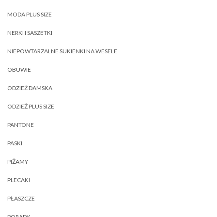
MODA PLUS SIZE
NERKI I SASZETKI
NIEPOWTARZALNE SUKIENKI NA WESELE
OBUWIE
ODZIEŻ DAMSKA
ODZIEŻ PLUS SIZE
PANTONE
PASKI
PIŻAMY
PLECAKI
PŁASZCZE
PORADY