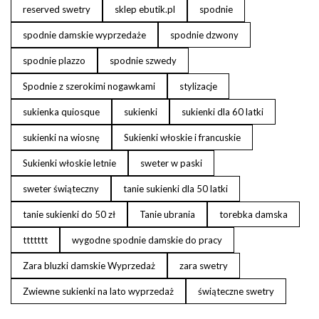
reserved swetry
sklep ebutik.pl
spodnie
spodnie damskie wyprzedaże
spodnie dzwony
spodnie plazzo
spodnie szwedy
Spodnie z szerokimi nogawkami
stylizacje
sukienka quiosque
sukienki
sukienki dla 60 latki
sukienki na wiosnę
Sukienki włoskie i francuskie
Sukienki włoskie letnie
sweter w paski
sweter świąteczny
tanie sukienki dla 50 latki
tanie sukienki do 50 zł
Tanie ubrania
torebka damska
ttttttt
wygodne spodnie damskie do pracy
Zara bluzki damskie Wyprzedaż
zara swetry
Zwiewne sukienki na lato wyprzedaż
świąteczne swetry