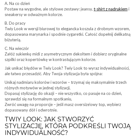
A. Na co dzień
Postaw na wygodne, ale stylowe zestawy: jeansy,
t-shirt z nadrukiem
i
sneakersy w odważnym kolorze.
B. Do pracy
Twiy Look w wersji biurowej to elegancka koszula z drobnym wzorem,
dopasowana marynarka i spodnie cygaretki. Całość dopełnij delikatną
biżuterią.
C. Na wieczór
Załóż sukienkę midi z asymetrycznym dekoltem i dobierz oryginalne
szpilki oraz kopertówkę w kontrastującym kolorze.
Jak unikać błędów w Twiy Look? Twiy Look to wyraz indywidualności,
ale łatwo przesadzić. Aby Twoja stylizacja była spójna:
Unikaj nadmiaru kolorów i wzorów – trzymaj się maksymalnie trzech
różnych motywów w jednej stylizacji,
Dopasuj stylizację do okazji – nie wszystko, co pasuje na co dzień,
sprawdzi się na formalnym spotkaniu,
Zwróć uwagę na proporcje – jeśli masz oversize’owy top, wybierz
dopasowany dół i odwrotnie.
TWIY LOOK: JAK STWORZYĆ
STYLIZACJĘ, KTÓRA PODKREŚLI TWOJĄ
INDYWIDUALNOŚĆ?