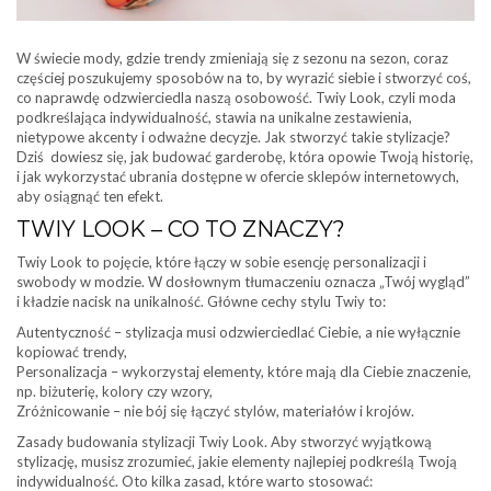
W świecie mody, gdzie trendy zmieniają się z sezonu na sezon, coraz
częściej poszukujemy sposobów na to, by wyrazić siebie i stworzyć coś,
co naprawdę odzwierciedla naszą osobowość. Twiy Look, czyli moda
podkreślająca indywidualność, stawia na unikalne zestawienia,
nietypowe akcenty i odważne decyzje. Jak stworzyć takie stylizacje?
Dziś dowiesz się, jak budować garderobę, która opowie Twoją historię,
i jak wykorzystać ubrania dostępne w ofercie sklepów internetowych,
aby osiągnąć ten efekt.
TWIY LOOK – CO TO ZNACZY?
Twiy Look to pojęcie, które łączy w sobie esencję personalizacji i
swobody w modzie. W dosłownym tłumaczeniu oznacza „Twój wygląd”
i kładzie nacisk na unikalność. Główne cechy stylu Twiy to:
Autentyczność – stylizacja musi odzwierciedlać Ciebie, a nie wyłącznie
kopiować trendy,
Personalizacja – wykorzystaj elementy, które mają dla Ciebie znaczenie,
np. biżuterię, kolory czy wzory,
Zróżnicowanie – nie bój się łączyć stylów, materiałów i krojów.
Zasady budowania stylizacji Twiy Look. Aby stworzyć wyjątkową
stylizację, musisz zrozumieć, jakie elementy najlepiej podkreślą Twoją
indywidualność. Oto kilka zasad, które warto stosować: