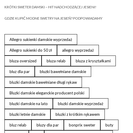
KRÓTKI SWETER DAMSKI – HIT NADCHODZĄCEJ JESIENI!
GDZIE KUPIĆ MODNE SWETRY NA JESIEŃ? PODPOWIADAMY
Allegro sukienki damskie wyprzedaż
Allegro sukienki do 50 zł
allegro wyprzedaż
bluza oversized
bluza relab
bluza z kryształkami
bluz dla par
bluzki bawełniane damskie
bluzki damskie bawełniane długi rękaw
Bluzki damskie eleganckie producent polski
bluzki damskie na lato
bluzki damskie wyprzedaż
bluzki letnie damskie
bluzki z krótkim rękawem
bluz relab
bluzy dla par
bonprix sweter
buty