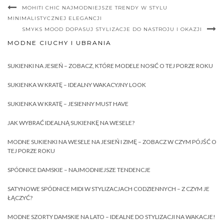
MOHITI CHIC NAJMODNIEJSZE TRENDY W STYLU
MINIMALISTYCZNEJ ELEGANCJI
SMYKS MOOD DOPASUJ STYLIZACJE DO NASTROJU I OKAZJI
MODNE CIUCHY I UBRANIA
SUKIENKI NA JESIEŃ – ZOBACZ, KTÓRE MODELE NOSIĆ O TEJ PORZE ROKU
SUKIENKA W KRATĘ – IDEALNY WAKACYJNY LOOK
SUKIENKA W KRATĘ – JESIENNY MUST HAVE
JAK WYBRAĆ IDEALNĄ SUKIENKĘ NA WESELE?
MODNE SUKIENKI NA WESELE NA JESIEŃ I ZIMĘ – ZOBACZ W CZYM PÓJŚĆ O
TEJ PORZE ROKU
SPÓDNICE DAMSKIE – NAJMODNIEJSZE TENDENCJE
SATYNOWE SPÓDNICE MIDI W STYLIZACJACH CODZIENNYCH – Z CZYM JE
ŁĄCZYĆ?
MODNE SZORTY DAMSKIE NA LATO – IDEALNE DO STYLIZACJI NA WAKACJE!