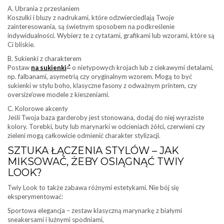
A. Ubrania z przesłaniem
Koszulki i bluzy z nadrukami, które odzwierciedlają Twoje
zainteresowania, są świetnym sposobem na podkreślenie
indywidualności. Wybierz te z cytatami, grafikami lub wzorami, które są
Ci bliskie.
B. Sukienki z charakterem
Postaw
na sukienki
o nietypowych krojach lub z ciekawymi detalami,
np. falbanami, asymetrią czy oryginalnym wzorem. Mogą to być
sukienki w stylu boho, klasyczne fasony z odważnym printem, czy
oversize’owe modele z kieszeniami.
C. Kolorowe akcenty
Jeśli Twoja baza garderoby jest stonowana, dodaj do niej wyraziste
kolory. Torebki, buty lub marynarki w odcieniach żółci, czerwieni czy
zieleni mogą całkowicie odmienić charakter stylizacji.
SZTUKA ŁĄCZENIA STYLÓW – JAK
MIKSOWAĆ, ŻEBY OSIĄGNĄĆ TWIY
LOOK?
Twiy Look to także zabawa różnymi estetykami. Nie bój się
eksperymentować:
Sportowa elegancja – zestaw klasyczną marynarkę z białymi
sneakersami i luźnymi spodniami,