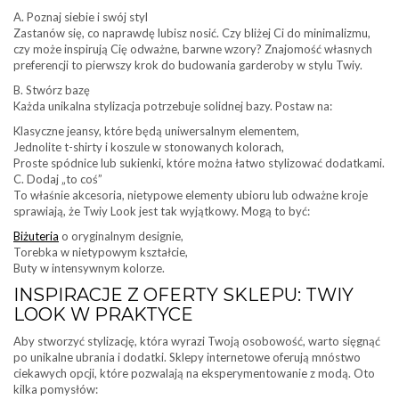
A. Poznaj siebie i swój styl
Zastanów się, co naprawdę lubisz nosić. Czy bliżej Ci do minimalizmu,
czy może inspirują Cię odważne, barwne wzory? Znajomość własnych
preferencji to pierwszy krok do budowania garderoby w stylu Twiy.
B. Stwórz bazę
Każda unikalna stylizacja potrzebuje solidnej bazy. Postaw na:
Klasyczne jeansy, które będą uniwersalnym elementem,
Jednolite t-shirty i koszule w stonowanych kolorach,
Proste spódnice lub sukienki, które można łatwo stylizować dodatkami.
C. Dodaj „to coś”
To właśnie akcesoria, nietypowe elementy ubioru lub odważne kroje
sprawiają, że Twiy Look jest tak wyjątkowy. Mogą to być:
Biżuteria
o oryginalnym designie,
Torebka w nietypowym kształcie,
Buty w intensywnym kolorze.
INSPIRACJE Z OFERTY SKLEPU: TWIY
LOOK W PRAKTYCE
Aby stworzyć stylizację, która wyrazi Twoją osobowość, warto sięgnąć
po unikalne ubrania i dodatki. Sklepy internetowe oferują mnóstwo
ciekawych opcji, które pozwalają na eksperymentowanie z modą. Oto
kilka pomysłów: