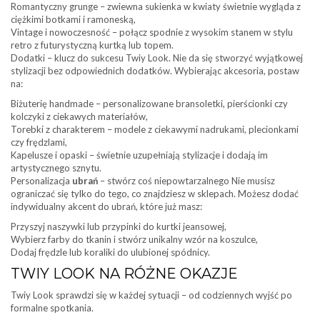
Romantyczny grunge – zwiewna sukienka w kwiaty świetnie wygląda z
ciężkimi botkami i ramoneską,
Vintage i nowoczesność – połącz spodnie z wysokim stanem w stylu
retro z futurystyczną kurtką lub topem.
Dodatki – klucz do sukcesu Twiy Look. Nie da się stworzyć wyjątkowej
stylizacji bez odpowiednich dodatków. Wybierając akcesoria, postaw
na:
Biżuterię handmade – personalizowane bransoletki, pierścionki czy
kolczyki z ciekawych materiałów,
Torebki z charakterem – modele z ciekawymi nadrukami, plecionkami
czy frędzlami,
Kapelusze i opaski – świetnie uzupełniają stylizacje i dodają im
artystycznego sznytu.
Personalizacja
ubrań
– stwórz coś niepowtarzalnego Nie musisz
ograniczać się tylko do tego, co znajdziesz w sklepach. Możesz dodać
indywidualny akcent do ubrań, które już masz:
Przyszyj naszywki lub przypinki do kurtki jeansowej,
Wybierz farby do tkanin i stwórz unikalny wzór na koszulce,
Dodaj frędzle lub koraliki do ulubionej spódnicy.
TWIY LOOK NA RÓŻNE OKAZJE
Twiy Look sprawdzi się w każdej sytuacji – od codziennych wyjść po
formalne spotkania.