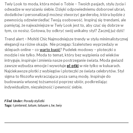
Twiy Look to moda, która mówi o Tobie – Twoich pasjach, stylu życia i
odwadze w wyrażaniu siebie. Dzięki odpowiedniemu doborowi ubrań,
dodatków i personalizacji możesz stworzyć garderobę, która będzie z
pewnością odzwierciedlać Twoją osobowość. Inspiruj się trendami, ale
pamiętaj, że najważniejsze w Twiy Look jest to, aby czuć się dobrze w
tym, co nosisz. Gotowa, by odkryć swój unikalny styl? Zacznij już dziś!
Trend alert – Mohiti Chic Najmodniejsze trendy w stylu minimalistycznej
elegancji na różne okazje. Nie przegap: Szaleństwo wyprzedaży w
sklepach online – co
warto kupić
? Pudelek modowy – ploteczki o
modzie i nie tylko. Moda to temat, który bez wątpienia od wieków
intryguje, inspiruje i zmienia nasze postrzeganie świata. Moda gwiazd
zawsze wzbudza emocje i wywołuje
pl otki
w nie tylko w kuluarach.
Najciekawsze plotki z wybiegów i ploteczki ze świata celebrytów. Styl
sigma to filozofia wykraczająca poza samą modę. Inspiruje do
budowania własnej tożsamości poprzez ubiór, podkreślając
indywidualizm, niezależność i pewność siebie.
Filed Under:
Porady stylistki
Tags:
t pinterest
,
tatum
,
tatuum s
,
tw
,
twiy