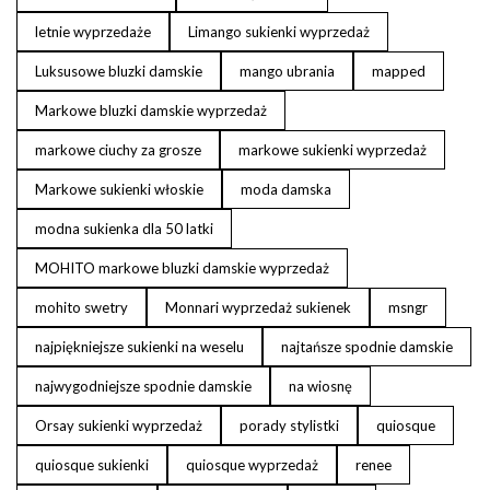
letnie wyprzedaże
Limango sukienki wyprzedaż
Luksusowe bluzki damskie
mango ubrania
mapped
Markowe bluzki damskie wyprzedaż
markowe ciuchy za grosze
markowe sukienki wyprzedaż
Markowe sukienki włoskie
moda damska
modna sukienka dla 50 latki
MOHITO markowe bluzki damskie wyprzedaż
mohito swetry
Monnari wyprzedaż sukienek
msngr
najpiękniejsze sukienki na weselu
najtańsze spodnie damskie
najwygodniejsze spodnie damskie
na wiosnę
Orsay sukienki wyprzedaż
porady stylistki
quiosque
quiosque sukienki
quiosque wyprzedaż
renee