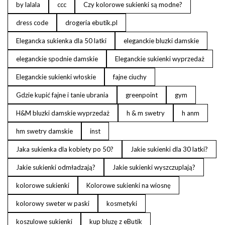
by lalala
ccc
Czy kolorowe sukienki są modne?
dress code
drogeria ebutik.pl
Elegancka sukienka dla 50 latki
eleganckie bluzki damskie
eleganckie spodnie damskie
Eleganckie sukienki wyprzedaż
Eleganckie sukienki włoskie
fajne ciuchy
Gdzie kupić fajne i tanie ubrania
greenpoint
gym
H&M bluzki damskie wyprzedaż
h & m swetry
h anm
hm swetry damskie
inst
Jaka sukienka dla kobiety po 50?
Jakie sukienki dla 30 latki?
Jakie sukienki odmładzają?
Jakie sukienki wyszczuplają?
kolorowe sukienki
Kolorowe sukienki na wiosnę
kolorowy sweter w paski
kosmetyki
koszulowe sukienki
kup bluzę z eButik