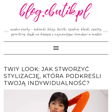
Skip
to
content
modne ciuchy - sukienki, bluzy, kurtki, spodnie, bluzki, swetry,
garnitury. bądź na bieżąco z najnowszymi trendami w modzie
Toggle
Navigation
TWIY LOOK: JAK STWORZYĆ
STYLIZACJĘ, KTÓRA PODKREŚLI
TWOJĄ INDYWIDUALNOŚĆ?