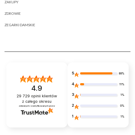
ZAKUPY
ZDROWIE
ZEGARKI DAMSKIE
5
88%
4
11%
4.9
3
1%
29 729
opinii klientów
z całego okresu
2
0%
zebranych i zweryfikowanych przez
1
1%