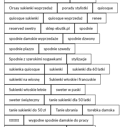
Orsay sukienki wyprzedaż
porady stylistki
quiosque
quiosque sukienki
quiosque wyprzedaż
renee
reserved swetry
sklep ebutik.pl
spodnie
spodnie damskie wyprzedaże
spodnie dzwony
spodnie plazzo
spodnie szwedy
Spodnie z szerokimi nogawkami
stylizacje
sukienka quiosque
sukienki
sukienki dla 60 latki
sukienki na wiosnę
Sukienki włoskie i francuskie
Sukienki włoskie letnie
sweter w paski
sweter świąteczny
tanie sukienki dla 50 latki
tanie sukienki do 50 zł
Tanie ubrania
torebka damska
ttttttt
wygodne spodnie damskie do pracy