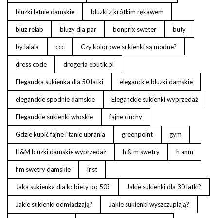
bluzki letnie damskie
bluzki z krótkim rękawem
bluz relab
bluzy dla par
bonprix sweter
buty
by lalala
ccc
Czy kolorowe sukienki są modne?
dress code
drogeria ebutik.pl
Elegancka sukienka dla 50 latki
eleganckie bluzki damskie
eleganckie spodnie damskie
Eleganckie sukienki wyprzedaż
Eleganckie sukienki włoskie
fajne ciuchy
Gdzie kupić fajne i tanie ubrania
greenpoint
gym
H&M bluzki damskie wyprzedaż
h & m swetry
h anm
hm swetry damskie
inst
Jaka sukienka dla kobiety po 50?
Jakie sukienki dla 30 latki?
Jakie sukienki odmładzają?
Jakie sukienki wyszczuplają?