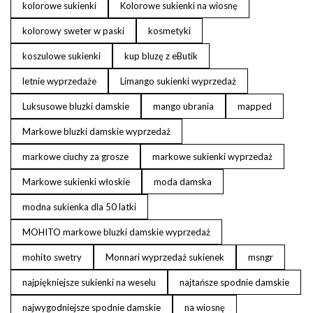
kolorowe sukienki
Kolorowe sukienki na wiosnę
kolorowy sweter w paski
kosmetyki
koszulowe sukienki
kup bluzę z eButik
letnie wyprzedaże
Limango sukienki wyprzedaż
Luksusowe bluzki damskie
mango ubrania
mapped
Markowe bluzki damskie wyprzedaż
markowe ciuchy za grosze
markowe sukienki wyprzedaż
Markowe sukienki włoskie
moda damska
modna sukienka dla 50 latki
MOHITO markowe bluzki damskie wyprzedaż
mohito swetry
Monnari wyprzedaż sukienek
msngr
najpiękniejsze sukienki na weselu
najtańsze spodnie damskie
najwygodniejsze spodnie damskie
na wiosnę