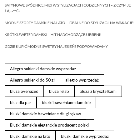
SATYNOWE SPÓDNICE MIDI W STYLIZACJACH CODZIENNYCH – Z CZYM JE
ŁĄCZYĆ?
MODNE SZORTY DAMSKIE NA LATO – IDEALNE DO STYLIZACJI NA WAKACJE!
KRÓTKI SWETER DAMSKI – HIT NADCHODZĄCEJ JESIENI!
GDZIE KUPIĆ MODNE SWETRY NA JESIEŃ? PODPOWIADAMY
Allegro sukienki damskie wyprzedaż
Allegro sukienki do 50 zł
allegro wyprzedaż
bluza oversized
bluza relab
bluza z kryształkami
bluz dla par
bluzki bawełniane damskie
bluzki damskie bawełniane długi rękaw
Bluzki damskie eleganckie producent polski
bluzki damskie na lato
bluzki damskie wyprzedaż