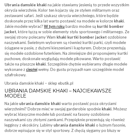
Ubrania damskie khaki
na jakie stawiamy jesienią to przede wszystkim
okrycia wierzchnie. Kolor ten kojarzy się ze stylem militarnym oraz
zestawami safari. Jeśli szukasz okrycia wierzchniego, które będzie
doskonałe przez kilka lat warto postawić na modele w kolorze
khaki
.
Jakie modele wybrać?
W tym roku
bardzo modne są
kurtki bomber
jacket
, które łączą w sobie elementy stylu sportowego i militarnego. Ze
swojej strony polecamy Wam
khaki kurtki bomber jacket
ozdobione
naszywkami. Świetnym wyborem są również kurtki parki, czyli modele
ściągane w pasie, z dużymi kieszeniami i kapturem. Dobrze prezentują
się modele ozdobione futerkiem. Na zimniejsze dni proponujemy kurtki
puchowe, doskonale wyglądają modele pikowane. Warto postawić
także na płaszcze
khaki
. Szczególnie chętnie wybieramy długie modele
wykonane z
ciepłej
wełny. Do gustu przypadł nam szczególnie model
szlafrokowy.
Ubrania damskie khaki – sklep ebutik.pl
UBRANIA DAMSKIE KHAKI – NAJCIEKAWSZE
MODELE
Na jakie
ubrania damskie khaki
warto postawić poza okryciami
wierzchnimi? Dobrze mieć w swojej garderobie spodnie
khaki
. Możesz
wybrać klasyczne modele lub postawić na fasony ozdobione
naszywkami czy złotymi zamkami. Przepięknie prezentują się również
legginsy z ekoskóry. Lubimy
ubrania damskie khaki
o luźnym fasonie,
dobrze wpisujące się w styl sportowy. Z chęcią sięgamy po bluzy w