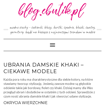
Skip
to
content
modne ciuchy - sukienki, bluzy, kurtki, spodnie, bluzki, swetry,
garnitury. bądź na bieżąco z najnowszymi trendami w modzie
Toggle
Navigation
UBRANIA DAMSKIE KHAKI –
CIEKAWE MODELE
Każda pora roku ma charakterystyczne dla siebie kolory, na które
stawiamy tworząc stylizację. Jesienią zawsze modne są głębokie
odcienie takie jak bordowy, fiolet czy khaki. Dzisiaj mamy dla Was
przegląd ubrań i dodatków w ostatnim z tych odcieni. Sprawdźcie z
czym nosić ubrania damskie khaki i jak stworzyć udane stylizacje.
OKRYCIA WIERZCHNIE