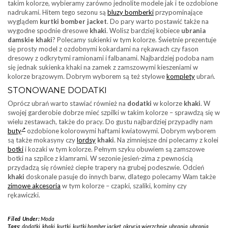
takim kolorze, wybieramy zarówno jednolite modele jak i te ozdobione
nadrukami. Hitem tego sezonu są
bluzy bomberki
przypominające
wyglądem
kurtki bomber jacket
. Do pary warto postawić także na
wygodne spodnie dresowe
khaki
. Wolisz bardziej kobiece
ubrania
damskie khaki
? Polecamy sukienki w tym kolorze. Świetnie prezentuje
się prosty model z ozdobnymi kokardami na rękawach czy fason
dresowy z odkrytymi ramionami i falbanami. Najbardziej podoba nam
się jednak sukienka khaki na zamek z zamszowymi kieszeniami w
kolorze brązowym. Dobrym wyborem są też stylowe
komplety
ubrań.
STONOWANE DODATKI
Oprócz ubrań warto stawiać również na
dodatki
w kolorze
khaki
. W
swojej garderobie dobrze mieć szpilki w takim kolorze – sprawdzą się w
wielu zestawach, także do pracy. Do gustu najbardziej przypadły nam
buty
ozdobione kolorowymi haftami kwiatowymi. Dobrym wyborem
są także mokasyny czy
lordsy
khaki
. Na zimniejsze dni polecamy z kolei
botki
i kozaki w tym kolorze. Pełnym szyku obuwiem są zamszowe
botki na szpilce z klamrami. W sezonie jesień-zima z pewnością
przydadzą się również ciepłe trapery na grubej podeszwie. Odcień
khaki
doskonale pasuje do innych barw, dlatego polecamy Wam także
zimowe akcesoria
w tym kolorze – czapki, szaliki, kominy czy
rękawiczki.
Filed Under:
Moda
Tags:
dodatki
,
khaki
,
kurtki
,
kurtki bomber jacket
,
okrycia wierzchnie
,
ubrania
,
ubrania