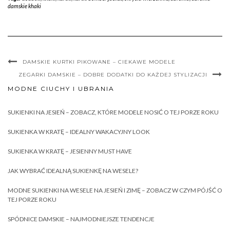
damskie khaki
DAMSKIE KURTKI PIKOWANE – CIEKAWE MODELE
ZEGARKI DAMSKIE – DOBRE DODATKI DO KAŻDEJ STYLIZACJI
MODNE CIUCHY I UBRANIA
SUKIENKI NA JESIEŃ – ZOBACZ, KTÓRE MODELE NOSIĆ O TEJ PORZE ROKU
SUKIENKA W KRATĘ – IDEALNY WAKACYJNY LOOK
SUKIENKA W KRATĘ – JESIENNY MUST HAVE
JAK WYBRAĆ IDEALNĄ SUKIENKĘ NA WESELE?
MODNE SUKIENKI NA WESELE NA JESIEŃ I ZIMĘ – ZOBACZ W CZYM PÓJŚĆ O
TEJ PORZE ROKU
SPÓDNICE DAMSKIE – NAJMODNIEJSZE TENDENCJE