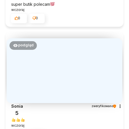
super butik polecam
wczoraj
0
0
podgląd
Sonia
zweryfikowano
5
wczoraj