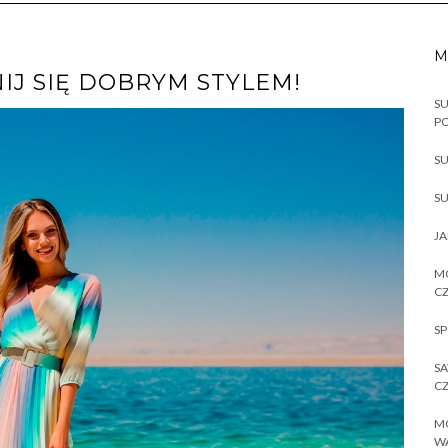
M
IJ SIĘ DOBRYM STYLEM!
SU
P
SU
SU
JA
MO
CZ
SP
SA
CZ
MO
W