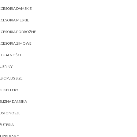
CESORIA DAMSKIE
CESORIA MĘSKIE
KCESORIA PODRÓŻNE
KCESORIA ZIMOWE
KTUALNOŚCI
LERINY
SIC PLUS SIZE
STSELLERY
ELIZNA DAMSKA
IUSTONOSZE
ŻUTERIA
UZKI BASIC