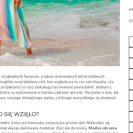
KR
GD
 oryginalnych fasonów, a także stonowanych lub krzykliwych
jdzie swój ulubiony styl, bez względu na to czy ceni klasykę, czy
 a projektanci co rusz zaskakują nas nowymi pomysłami! Jednym z
, które są wybarwione w bardzo ciekawy sposób. Słyszałaś o tym, ale
ury naszego dzisiejszego wpisu, z którego wszystkiego się dowiesz!
 SIĘ WZIĘŁO?
ombre
, który po francusku oznacza po prostu cień. Nietrudno się
iej więcej cieniowany materiał, choć nie do końca.
Modne ubrania