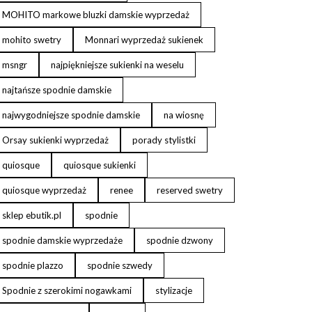
MOHITO markowe bluzki damskie wyprzedaż
mohito swetry
Monnari wyprzedaż sukienek
msngr
najpiękniejsze sukienki na weselu
najtańsze spodnie damskie
najwygodniejsze spodnie damskie
na wiosnę
Orsay sukienki wyprzedaż
porady stylistki
quiosque
quiosque sukienki
quiosque wyprzedaż
renee
reserved swetry
sklep ebutik.pl
spodnie
spodnie damskie wyprzedaże
spodnie dzwony
spodnie plazzo
spodnie szwedy
Spodnie z szerokimi nogawkami
stylizacje