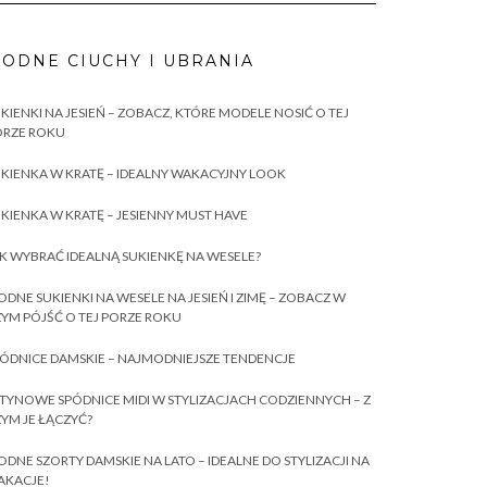
ODNE CIUCHY I UBRANIA
KIENKI NA JESIEŃ – ZOBACZ, KTÓRE MODELE NOSIĆ O TEJ
ORZE ROKU
KIENKA W KRATĘ – IDEALNY WAKACYJNY LOOK
KIENKA W KRATĘ – JESIENNY MUST HAVE
K WYBRAĆ IDEALNĄ SUKIENKĘ NA WESELE?
DNE SUKIENKI NA WESELE NA JESIEŃ I ZIMĘ – ZOBACZ W
YM PÓJŚĆ O TEJ PORZE ROKU
ÓDNICE DAMSKIE – NAJMODNIEJSZE TENDENCJE
TYNOWE SPÓDNICE MIDI W STYLIZACJACH CODZIENNYCH – Z
YM JE ŁĄCZYĆ?
DNE SZORTY DAMSKIE NA LATO – IDEALNE DO STYLIZACJI NA
AKACJE!