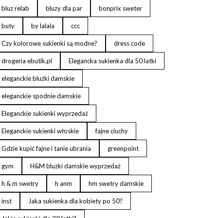
bluz relab
bluzy dla par
bonprix sweter
buty
by lalala
ccc
Czy kolorowe sukienki są modne?
dress code
drogeria ebutik.pl
Elegancka sukienka dla 50 latki
eleganckie bluzki damskie
eleganckie spodnie damskie
Eleganckie sukienki wyprzedaż
Eleganckie sukienki włoskie
fajne ciuchy
Gdzie kupić fajne i tanie ubrania
greenpoint
gym
H&M bluzki damskie wyprzedaż
h & m swetry
h anm
hm swetry damskie
inst
Jaka sukienka dla kobiety po 50?