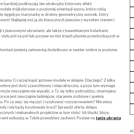
cze bardziej podkręcają ten atrakcyjny kolorowy efekt.
dele trójkolorowe o poziomej orientacji wzoru, które robią
zie sięgnij po marynarkę w drobny geometryczny wzorek, który
owym! Najlepiej noś ją do klasycznych jeansów z wysokim stanem i
cji z jeansowymi ubraniami, ale także z bawełnianymi kolarkami,
stylu pół na pół lub postaw na mix trzech płynnie przechodzących w
natomiast jesienią zainwestuj dodatkowo w sweter ombre w poziome
camy Ci raczej kupić gotowe modele w sklepie. Dlaczego? Z kilku
bre jest dość czasochłonny i niepraktyczny, a poza tym wymaga
że zwyczajnie nie wypalić, a Ty się tylko pobrudzisz, zmarnujesz
ryce jest zwyczajnie ładniejsze, starannie zrobione i spełnia
. Po co więc się męczyć i ryzykować rozczarowaniem? Nie wiesz
rendy i nie będą kosztowały kroci? Sprawdź ofertę sklepu
cznych i niebanalnych projektów w tym stylu! Ich bluzki, bluzy,
orami wzbudzą w Tobie prawdziwy zachwyt. Postaw na
tanie ubrania
AD