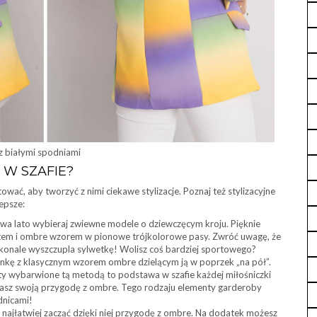
 z białymi spodniami
 W SZAFIE?
ać, aby tworzyć z nimi ciekawe stylizacje. Poznaj też stylizacyjne
lepsze:
wa lato wybieraj zwiewne modele o dziewczęcym kroju. Pięknie
em i ombre wzorem w pionowe trójkolorowe pasy. Zwróć uwagę, że
nale wyszczupla sylwetkę! Wolisz coś bardziej sportowego?
nkę z klasycznym wzorem ombre dzielącym ją w poprzek „na pół”.
rty wybarwione tą metodą to podstawa w szafie każdej miłośniczki
zynasz swoją przygodę z ombre. Tego rodzaju elementy garderoby
dnicami!
najłatwiej zacząć dzięki niej przygodę z ombre. Na dodatek możesz