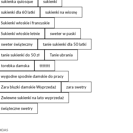
sukienka quiosque
sukienki
sukienki dla 60 latki
sukienki na wiosnę
Sukienki włoskie i francuskie
Sukienki włoskie letnie
sweter w paski
sweter świąteczny
tanie sukienki dla 50 latki
tanie sukienki do 50 zł
Tanie ubrania
torebka damska
ttttttt
wygodne spodnie damskie do pracy
Zara bluzki damskie Wyprzedaż
zara swetry
Zwiewne sukienki na lato wyprzedaż
świąteczne swetry
IDAS