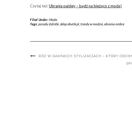
Czytaj też:
Ubrania paisley – bądź na bieżąco z modą!
Filed Under:
Moda
Tags:
porady stylistki
,
sklep ebutik.pl
,
trendy w modzie
,
ubrania ombre
RÓŻ W DAMSKICH STYLIZACJACH – KTÓRY ODCIEŃ
SP