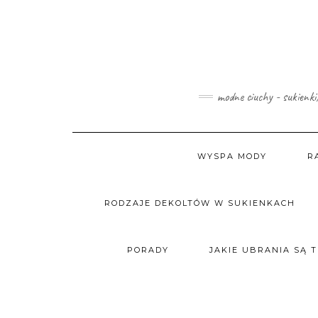
Skip
to
content
modne ciuchy - sukienki
WYSPA MODY
R
RODZAJE DEKOLTÓW W SUKIENKACH
PORADY
JAKIE UBRANIA SĄ 