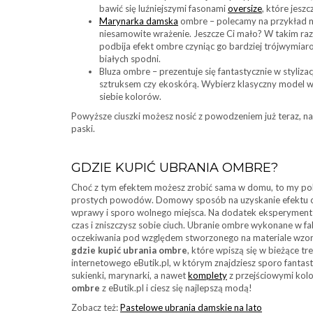
bawić się luźniejszymi fasonami
oversize
, które jesz
Marynarka damska
ombre – polecamy na przykład mo
niesamowite wrażenie. Jeszcze Ci mało? W takim ra
podbija efekt ombre czyniąc go bardziej trójwymiar
białych spodni.
Bluza ombre – prezentuje się fantastycznie w styliza
sztruksem czy ekoskórą. Wybierz klasyczny model w 
siebie kolorów.
Powyższe ciuszki możesz nosić z powodzeniem już teraz, 
paski.
GDZIE KUPIĆ UBRANIA OMBRE?
Choć z tym efektem możesz zrobić sama w domu, to my pole
prostych powodów. Domowy sposób na uzyskanie efektu om
wprawy i sporo wolnego miejsca. Na dodatek eksperyment mo
czas i zniszczysz sobie ciuch. Ubranie ombre wykonane w fab
oczekiwania pod względem stworzonego na materiale wzoru
gdzie kupić ubrania ombre
, które wpiszą się w bieżące t
internetowego eButik.pl, w którym znajdziesz sporo fantasty
sukienki, marynarki, a nawet
komplety
z przejściowymi kol
ombre
z eButik.pl i ciesz się najlepszą modą!
Zobacz też:
Pastelowe ubrania damskie na lato