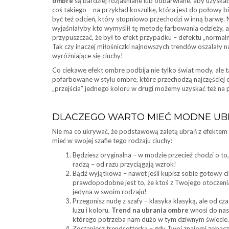
ombre
są bardziej rozjaśniane lub odbarwiane, aby uzyskać
coś takiego – na przykład koszulkę, która jest do połowy bi
być też odcień, który stopniowo przechodzi w inną barwę. Ni
wyjaśniałyby kto wymyślił tę metodę farbowania odzieży, a
przypuszczać, że był to efekt przypadku – defektu „norma
Tak czy inaczej miłośniczki najnowszych trendów oszalały n
wyróżniające się ciuchy!
Co ciekawe efekt ombre podbija nie tylko świat mody, ale
pofarbowane w stylu ombre, które przechodzą najczęściej 
„przejścia” jednego koloru w drugi możemy uzyskać też na 
DLACZEGO WARTO MIEĆ MODNE UB
Nie ma co ukrywać, że podstawową zaletą ubrań z efektem o
mieć w swojej szafie tego rodzaju ciuchy:
Będziesz oryginalna – w modzie przecież chodzi o to,
radzą – od razu przyciągają wzrok!
Bądź wyjątkowa – nawet jeśli kupisz sobie gotowy ci
prawdopodobne jest to, że ktoś z Twojego otoczeni
jedyna w swoim rodzaju!
Przegonisz nudę z szafy – klasyka klasyką, ale od c
luzu i koloru.
Trend na ubrania ombre
wnosi do nas
którego potrzeba nam dużo w tym dziwnym świecie.
Zostaniesz trendsetterką – gdy Twoi znajomi zobac