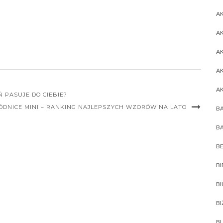
AK
AK
A
A
A
 PASUJE DO CIEBIE?
ÓDNICE MINI – RANKING NAJLEPSZYCH WZORÓW NA LATO
BA
BA
BE
BI
B
BI
BL