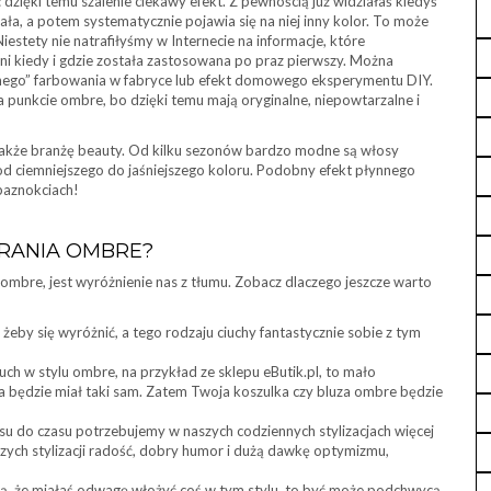
 dzięki temu szalenie ciekawy efekt. Z pewnością już widziałaś kiedyś
ała, a potem systematycznie pojawia się na niej inny kolor. To może
estety nie natrafiłyśmy w Internecie na informacje, które
ni kiedy i gdzie została zastosowana po praz pierwszy. Można
lnego” farbowania w fabryce lub efekt domowego eksperymentu DIY.
a punkcie ombre, bo dzięki temu mają oryginalne, niepowtarzalne i
 także branżę beauty. Od kilku sezonów bardzo modne są włosy
od ciemniejszego do jaśniejszego koloru. Podobny efekt płynnego
paznokciach!
RANIA OMBRE?
mbre, jest wyróżnienie nas z tłumu. Zobacz dlaczego jeszcze warto
 żeby się wyróżnić, a tego rodzaju ciuchy fantastycznie sobie z tym
uch w stylu ombre, na przykład ze sklepu eButik.pl, to mało
a będzie miał taki sam. Zatem Twoja koszulka czy bluza ombre będzie
zasu do czasu potrzebujemy w naszych codziennych stylizacjach więcej
zych stylizacji radość, dobry humor i dużą dawkę optymizmu,
zą, że miałaś odwagę włożyć coś w tym stylu, to być może podchwycą