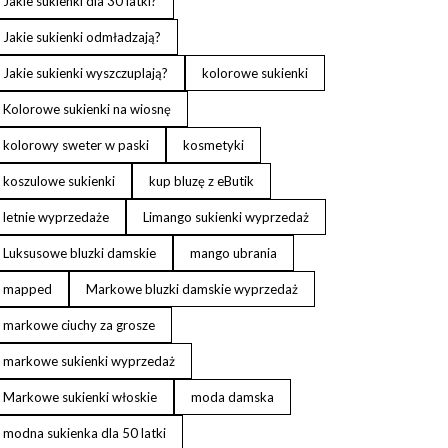
Jakie sukienki dla 30 latki?
Jakie sukienki odmładzają?
Jakie sukienki wyszczuplają?
kolorowe sukienki
Kolorowe sukienki na wiosnę
kolorowy sweter w paski
kosmetyki
koszulowe sukienki
kup bluzę z eButik
letnie wyprzedaże
Limango sukienki wyprzedaż
Luksusowe bluzki damskie
mango ubrania
mapped
Markowe bluzki damskie wyprzedaż
markowe ciuchy za grosze
markowe sukienki wyprzedaż
Markowe sukienki włoskie
moda damska
modna sukienka dla 50 latki