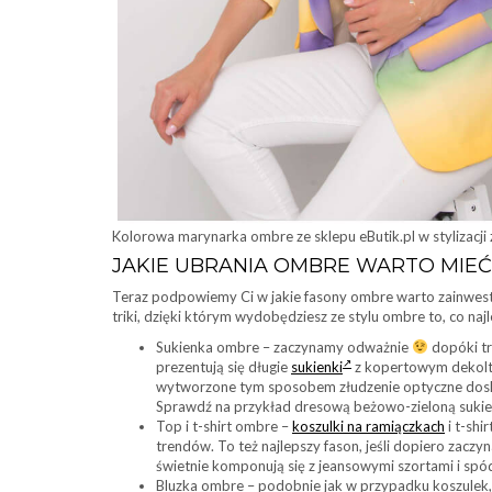
Kolorowa marynarka ombre ze sklepu eButik.pl w stylizacji
JAKIE UBRANIA OMBRE WARTO MIEĆ
Teraz podpowiemy Ci w jakie fasony ombre warto zainwestow
triki, dzięki którym wydobędziesz ze stylu ombre to, co naj
Sukienka ombre – zaczynamy odważnie
dopóki tr
prezentują się długie
sukienki
z kopertowym dekolt
wytworzone tym sposobem złudzenie optyczne dosko
Sprawdź na przykład dresową beżowo-zieloną sukie
Top i t-shirt ombre –
koszulki na ramiączkach
i t-shi
trendów. To też najlepszy fason, jeśli dopiero zac
świetnie komponują się z jeansowymi szortami i spó
Bluzka ombre – podobnie jak w przypadku koszulek, 