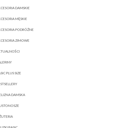
CESORIA DAMSKIE
CESORIA MĘSKIE
KCESORIA PODRÓŻNE
KCESORIA ZIMOWE
KTUALNOŚCI
LERINY
SIC PLUS SIZE
STSELLERY
ELIZNA DAMSKA
IUSTONOSZE
ŻUTERIA
UZKI BASIC