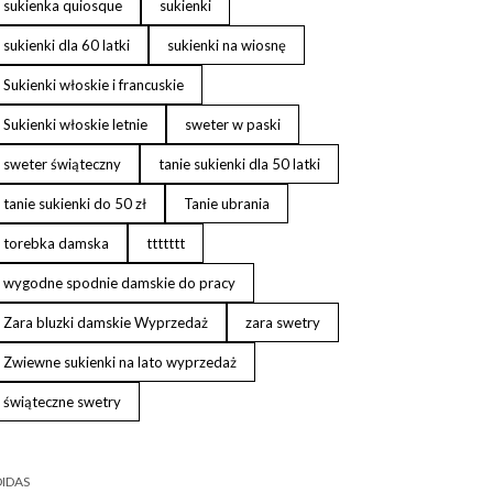
sukienka quiosque
sukienki
sukienki dla 60 latki
sukienki na wiosnę
Sukienki włoskie i francuskie
Sukienki włoskie letnie
sweter w paski
sweter świąteczny
tanie sukienki dla 50 latki
tanie sukienki do 50 zł
Tanie ubrania
torebka damska
ttttttt
wygodne spodnie damskie do pracy
Zara bluzki damskie Wyprzedaż
zara swetry
Zwiewne sukienki na lato wyprzedaż
świąteczne swetry
IDAS