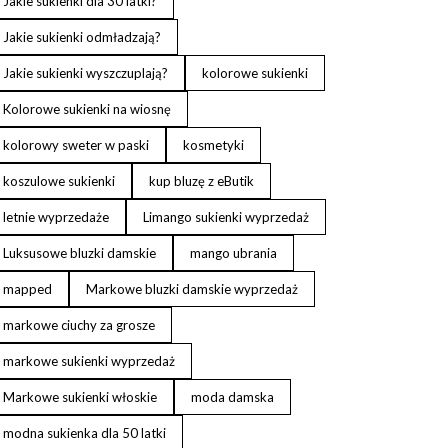
Jakie sukienki dla 30 latki?
Jakie sukienki odmładzają?
Jakie sukienki wyszczuplają?
kolorowe sukienki
Kolorowe sukienki na wiosnę
kolorowy sweter w paski
kosmetyki
koszulowe sukienki
kup bluzę z eButik
letnie wyprzedaże
Limango sukienki wyprzedaż
Luksusowe bluzki damskie
mango ubrania
mapped
Markowe bluzki damskie wyprzedaż
markowe ciuchy za grosze
markowe sukienki wyprzedaż
Markowe sukienki włoskie
moda damska
modna sukienka dla 50 latki