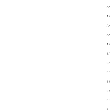
AK
AK
A
A
A
BA
BA
BE
BI
B
BI
BL