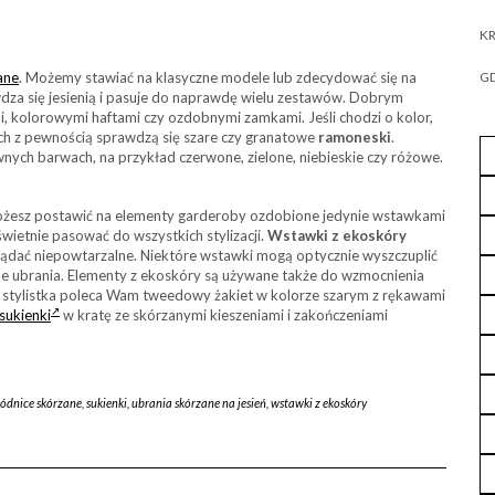
KR
ane
. Możemy stawiać na klasyczne modele lub zdecydować się na
GD
awdza się jesienią i pasuje do naprawdę wielu zestawów. Dobrym
 kolorowymi haftami czy ozdobnymi zamkami. Jeśli chodzi o kolor,
ach z pewnością sprawdzą się szare czy granatowe
ramoneski
.
ych barwach, na przykład czerwone, zielone, niebieskie czy różowe.
 możesz postawić na elementy garderoby ozdobione jedynie wstawkami
ietnie pasować do wszystkich stylizacji.
Wstawki z ekoskóry
lądać niepowtarzalne. Niektóre wstawki mogą optycznie wyszczuplić
zne ubrania. Elementy z ekoskóry są używane także do wzmocnienia
za stylistka poleca Wam tweedowy żakiet w kolorze szarym z rękawami
sukienki
w kratę ze skórzanymi kieszeniami i zakończeniami
ódnice skórzane
,
sukienki
,
ubrania skórzane na jesień
,
wstawki z ekoskóry