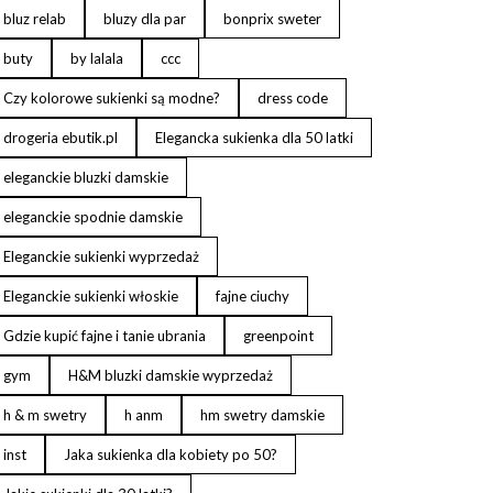
bluz relab
bluzy dla par
bonprix sweter
buty
by lalala
ccc
Czy kolorowe sukienki są modne?
dress code
drogeria ebutik.pl
Elegancka sukienka dla 50 latki
eleganckie bluzki damskie
eleganckie spodnie damskie
Eleganckie sukienki wyprzedaż
Eleganckie sukienki włoskie
fajne ciuchy
Gdzie kupić fajne i tanie ubrania
greenpoint
gym
H&M bluzki damskie wyprzedaż
h & m swetry
h anm
hm swetry damskie
inst
Jaka sukienka dla kobiety po 50?