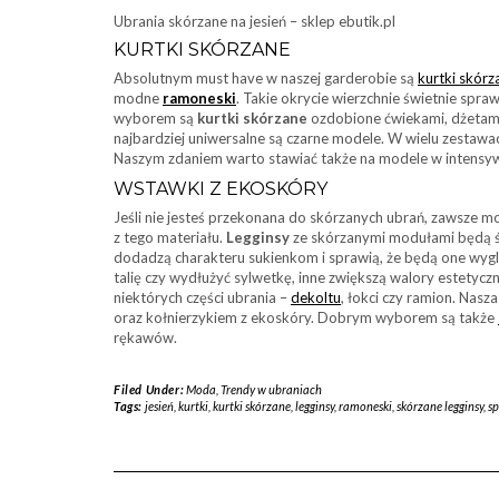
Ubrania skórzane na jesień – sklep ebutik.pl
KURTKI SKÓRZANE
Absolutnym must have w naszej garderobie są
kurtki skórz
modne
ramoneski
. Takie okrycie wierzchnie świetnie spr
wyborem są
kurtki skórzane
ozdobione ćwiekami, dżetami,
najbardziej uniwersalne są czarne modele. W wielu zestaw
Naszym zdaniem warto stawiać także na modele w intensywn
WSTAWKI Z EKOSKÓRY
Jeśli nie jesteś przekonana do skórzanych ubrań, zawsze
z tego materiału.
Legginsy
ze skórzanymi modułami będą św
dodadzą charakteru sukienkom i sprawią, że będą one wyg
talię czy wydłużyć sylwetkę, inne zwiększą walory estetyc
niektórych części ubrania –
dekoltu
, łokci czy ramion. Nas
oraz kołnierzykiem z ekoskóry. Dobrym wyborem są także
rękawów.
Filed Under:
Moda
,
Trendy w ubraniach
Tags:
jesień
,
kurtki
,
kurtki skórzane
,
legginsy
,
ramoneski
,
skórzane legginsy
,
sp