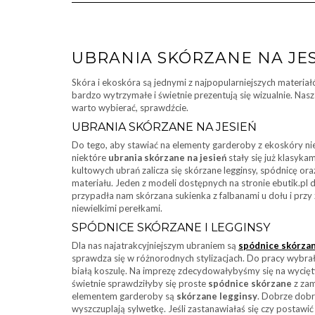
UBRANIA SKÓRZANE NA JE
Skóra i ekoskóra są jednymi z najpopularniejszych materiałó
bardzo wytrzymałe i świetnie prezentują się wizualnie. Nasz
warto wybierać, sprawdźcie.
UBRANIA SKÓRZANE NA JESIEŃ
Do tego, aby stawiać na elementy garderoby z ekoskóry ni
niektóre
ubrania skórzane na jesień
stały się już klasykam
kultowych ubrań zalicza się skórzane legginsy, spódnicę or
materiału. Jeden z modeli dostępnych na stronie ebutik.pl 
przypadła nam skórzana sukienka z falbanami u dołu i pr
niewielkimi perełkami.
SPÓDNICE SKÓRZANE I LEGGINSY
Dla nas najatrakcyjniejszym ubraniem są
spódnice skórza
sprawdza się w różnorodnych stylizacjach. Do pracy wy
białą koszulę. Na imprezę zdecydowałybyśmy się na wycięt
świetnie sprawdziłyby się proste
spódnice skórzane
z zam
elementem garderoby są
skórzane legginsy
. Dobrze dob
wyszczuplają sylwetkę. Jeśli zastanawiałaś się czy postawi