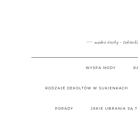
Skip
to
content
modne ciuchy - sukienki
WYSPA MODY
R
RODZAJE DEKOLTÓW W SUKIENKACH
PORADY
JAKIE UBRANIA SĄ 