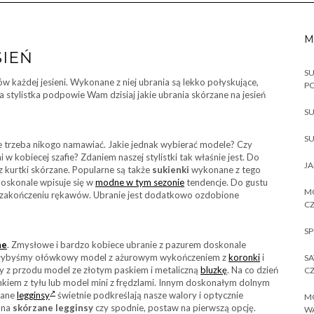
M
SIEŃ
SU
w każdej jesieni. Wykonane z niej ubrania są lekko połyskujące,
P
a stylistka podpowie Wam dzisiaj jakie ubrania skórzane na jesień
SU
SU
e trzeba nikogo namawiać. Jakie jednak wybierać modele? Czy
i w kobiecej szafie? Zdaniem naszej stylistki tak właśnie jest. Do
JA
az kurtki skórzane. Popularne są także
sukienki
wykonane z tego
doskonale wpisuje się w
modne w tym sezonie
tendencje. Do gustu
MO
zy zakończeniu rękawów. Ubranie jest dodatkowo ozdobione
CZ
SP
ne
. Zmysłowe i bardzo kobiece ubranie z pazurem doskonale
brałybyśmy ołówkowy model z ażurowym wykończeniem z
koronki
i
SA
y z przodu model ze złotym paskiem i metaliczną
bluzkę
. Na co dzień
CZ
kiem z tyłu lub model mini z frędzlami. Innym doskonałym dolnym
rane
legginsy
świetnie podkreślają nasze walory i optycznie
MO
ć na
skórzane legginsy
czy spodnie, postaw na pierwszą opcję.
W