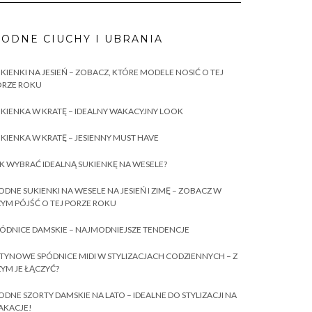
ODNE CIUCHY I UBRANIA
KIENKI NA JESIEŃ – ZOBACZ, KTÓRE MODELE NOSIĆ O TEJ
ORZE ROKU
KIENKA W KRATĘ – IDEALNY WAKACYJNY LOOK
KIENKA W KRATĘ – JESIENNY MUST HAVE
K WYBRAĆ IDEALNĄ SUKIENKĘ NA WESELE?
DNE SUKIENKI NA WESELE NA JESIEŃ I ZIMĘ – ZOBACZ W
YM PÓJŚĆ O TEJ PORZE ROKU
ÓDNICE DAMSKIE – NAJMODNIEJSZE TENDENCJE
TYNOWE SPÓDNICE MIDI W STYLIZACJACH CODZIENNYCH – Z
YM JE ŁĄCZYĆ?
DNE SZORTY DAMSKIE NA LATO – IDEALNE DO STYLIZACJI NA
AKACJE!