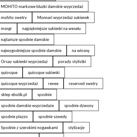
MOHITO markowe bluzki damskie wyprzedaż
mohito swetry
Monnari wyprzedaż sukienek
msngr
najpiękniejsze sukienki na weselu
najtańsze spodnie damskie
najwygodniejsze spodnie damskie
na wiosnę
Orsay sukienki wyprzedaż
porady stylistki
quiosque
quiosque sukienki
quiosque wyprzedaż
renee
reserved swetry
sklep ebutik.pl
spodnie
spodnie damskie wyprzedaże
spodnie dzwony
spodnie plazzo
spodnie szwedy
Spodnie z szerokimi nogawkami
stylizacje