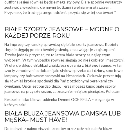
outfit na jesień również będzie mega stylowy. Białe spodnie wystarczy
zestawić z wysokimi, ciemnymi botkami i wełnianym płaszczem.
Przyznasz, że trochę jasnego odcieniu przyda się w tej szarówce?
BIAŁE SZORTY JEANSOWE – MODNE O
KAŻDEJ PORZE ROKU
Na imprezę czy randkę sprawdzą się białe szorty jeansowe. Kobiety
chętnie sięgają po nie również jesienią, zestawiając je z rajstopami.
Trzeba jednak przyznać, że to latem białe szorty są najlepszym
wyborem. W tym wypadku również sięgają po nie i kobiety i mężczyźni.
W ofercie sklepu eButik.pl znajdziesz
ubrania z białego jeansu
, w tym
szorty z modnymi ozdobami jak: stylowe przetarcia i dziury, sportowe
lampasy czy haftowane naszywki na kieszeniach. Ciekawie prezentują
się również krótkie spodenki dla Pań z ozdobnymi perełkami czy
ćwiekami. Opcji jest bardzo dużo. Teraz możesz kupić białe szorty
jeansowe na przyszły sezon, za znacznie mniejsze pieniądze. Polecam!
Bestseller lata: Liliowa sukienka Demmi OCH BELLA – elegancja w
każdym calu!
BIAŁA BLUZA JEANSOWA DAMSKA LUB
MĘSKA– MUST HAVE!
Do jednych z najgorętszych trendów przez cały rok należą bluzy