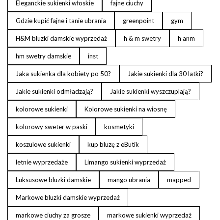
Eleganckie sukienki włoskie
fajne ciuchy
Gdzie kupić fajne i tanie ubrania
greenpoint
gym
H&M bluzki damskie wyprzedaż
h & m swetry
h anm
hm swetry damskie
inst
Jaka sukienka dla kobiety po 50?
Jakie sukienki dla 30 latki?
Jakie sukienki odmładzają?
Jakie sukienki wyszczuplają?
kolorowe sukienki
Kolorowe sukienki na wiosnę
kolorowy sweter w paski
kosmetyki
koszulowe sukienki
kup bluzę z eButik
letnie wyprzedaże
Limango sukienki wyprzedaż
Luksusowe bluzki damskie
mango ubrania
mapped
Markowe bluzki damskie wyprzedaż
markowe ciuchy za grosze
markowe sukienki wyprzedaż