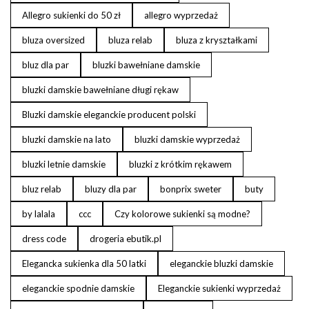
Allegro sukienki do 50 zł
allegro wyprzedaż
bluza oversized
bluza relab
bluza z kryształkami
bluz dla par
bluzki bawełniane damskie
bluzki damskie bawełniane długi rękaw
Bluzki damskie eleganckie producent polski
bluzki damskie na lato
bluzki damskie wyprzedaż
bluzki letnie damskie
bluzki z krótkim rękawem
bluz relab
bluzy dla par
bonprix sweter
buty
by lalala
ccc
Czy kolorowe sukienki są modne?
dress code
drogeria ebutik.pl
Elegancka sukienka dla 50 latki
eleganckie bluzki damskie
eleganckie spodnie damskie
Eleganckie sukienki wyprzedaż