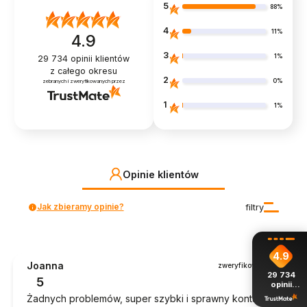
5
88%
4
11%
4.9
3
1%
29 734
opinii klientów
z całego okresu
2
0%
zebranych i zweryfikowanych przez
1
1%
Opinie klientów
Jak zbieramy opinie?
filtry
4.9
Joanna
zweryfikowano
29 734
5
opinii
z całego
Żadnych problemów, super szybki i sprawny kontakt.
okresu