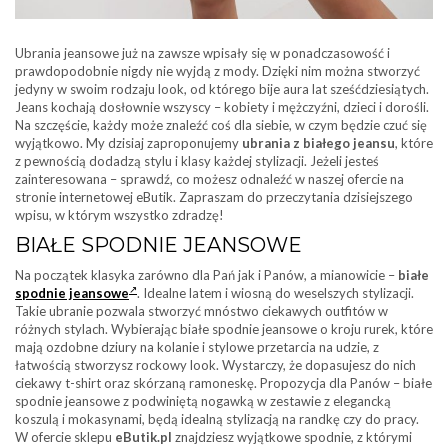
Ubrania jeansowe już na zawsze wpisały się w ponadczasowość i
prawdopodobnie nigdy nie wyjdą z mody. Dzięki nim można stworzyć
jedyny w swoim rodzaju look, od którego bije aura lat sześćdziesiątych.
Jeans kochają dosłownie wszyscy – kobiety i mężczyźni, dzieci i dorośli.
Na szczęście, każdy może znaleźć coś dla siebie, w czym będzie czuć się
wyjątkowo. My dzisiaj zaproponujemy
ubrania z białego jeansu
, które
z pewnością dodadzą stylu i klasy każdej stylizacji. Jeżeli jesteś
zainteresowana – sprawdź, co możesz odnaleźć w naszej ofercie na
stronie internetowej eButik. Zapraszam do przeczytania dzisiejszego
wpisu, w którym wszystko zdradzę!
BIAŁE SPODNIE JEANSOWE
Na początek klasyka zarówno dla Pań jak i Panów, a mianowicie –
białe
spodnie jeansowe
. Idealne latem i wiosną do weselszych stylizacji.
Takie ubranie pozwala stworzyć mnóstwo ciekawych outfitów w
różnych stylach. Wybierając białe spodnie jeansowe o kroju rurek, które
mają ozdobne dziury na kolanie i stylowe przetarcia na udzie, z
łatwością stworzysz rockowy look. Wystarczy, że dopasujesz do nich
ciekawy t-shirt oraz skórzaną ramoneskę. Propozycja dla Panów – białe
spodnie jeansowe z podwiniętą nogawką w zestawie z elegancką
koszulą i mokasynami, będą idealną stylizacją na randkę czy do pracy.
W ofercie sklepu
eButik.pl
znajdziesz wyjątkowe spodnie, z którymi