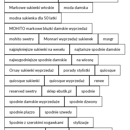
Markowe sukienki włoskie
moda damska
modna sukienka dla 50 latki
MOHITO markowe bluzki damskie wyprzedaż
mohito swetry
Monnari wyprzedaż sukienek
msngr
najpiękniejsze sukienki na weselu
najtańsze spodnie damskie
najwygodniejsze spodnie damskie
na wiosnę
Orsay sukienki wyprzedaż
porady stylistki
quiosque
quiosque sukienki
quiosque wyprzedaż
renee
reserved swetry
sklep ebutik.pl
spodnie
spodnie damskie wyprzedaże
spodnie dzwony
spodnie plazzo
spodnie szwedy
Spodnie z szerokimi nogawkami
stylizacje