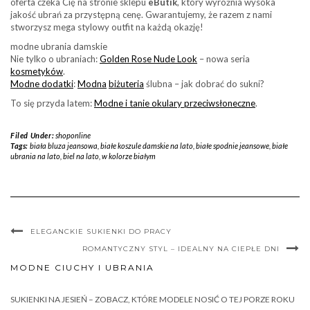
oferta czeka Cię na stronie sklepu
eButik
, który wyróżnia wysoka
jakość ubrań za przystępną cenę. Gwarantujemy, że razem z nami
stworzysz mega stylowy outfit na każdą okazję!
modne ubrania damskie
Nie tylko o ubraniach:
Golden Rose Nude Look
– nowa seria
kosmetyków
.
Modne dodatki
:
Modna
biżuteria
ślubna – jak dobrać do sukni?
To się przyda latem:
Modne i tanie okulary przeciwsłoneczne
.
Filed Under:
shoponline
Tags:
biała bluza jeansowa
,
białe koszule damskie na lato
,
białe spodnie jeansowe
,
białe
ubrania na lato
,
biel na lato
,
w kolorze białym
ELEGANCKIE SUKIENKI DO PRACY
ROMANTYCZNY STYL – IDEALNY NA CIEPŁE DNI
MODNE CIUCHY I UBRANIA
SUKIENKI NA JESIEŃ – ZOBACZ, KTÓRE MODELE NOSIĆ O TEJ PORZE ROKU