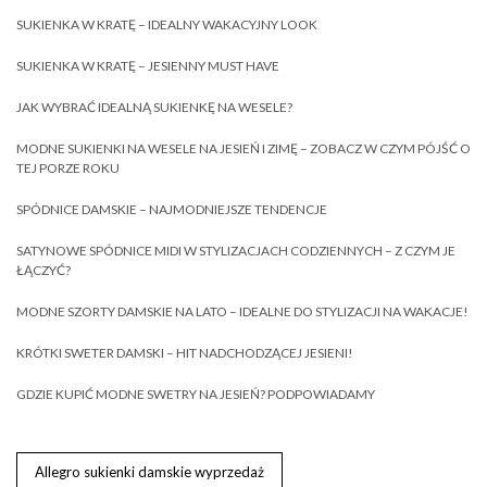
SUKIENKA W KRATĘ – IDEALNY WAKACYJNY LOOK
SUKIENKA W KRATĘ – JESIENNY MUST HAVE
JAK WYBRAĆ IDEALNĄ SUKIENKĘ NA WESELE?
MODNE SUKIENKI NA WESELE NA JESIEŃ I ZIMĘ – ZOBACZ W CZYM PÓJŚĆ O
TEJ PORZE ROKU
SPÓDNICE DAMSKIE – NAJMODNIEJSZE TENDENCJE
SATYNOWE SPÓDNICE MIDI W STYLIZACJACH CODZIENNYCH – Z CZYM JE
ŁĄCZYĆ?
MODNE SZORTY DAMSKIE NA LATO – IDEALNE DO STYLIZACJI NA WAKACJE!
KRÓTKI SWETER DAMSKI – HIT NADCHODZĄCEJ JESIENI!
GDZIE KUPIĆ MODNE SWETRY NA JESIEŃ? PODPOWIADAMY
Allegro sukienki damskie wyprzedaż