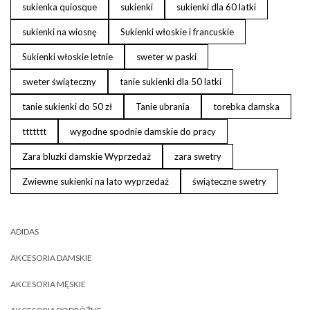
sukienka quiosque
sukienki
sukienki dla 60 latki
sukienki na wiosnę
Sukienki włoskie i francuskie
Sukienki włoskie letnie
sweter w paski
sweter świąteczny
tanie sukienki dla 50 latki
tanie sukienki do 50 zł
Tanie ubrania
torebka damska
ttttttt
wygodne spodnie damskie do pracy
Zara bluzki damskie Wyprzedaż
zara swetry
Zwiewne sukienki na lato wyprzedaż
świąteczne swetry
ADIDAS
AKCESORIA DAMSKIE
AKCESORIA MĘSKIE