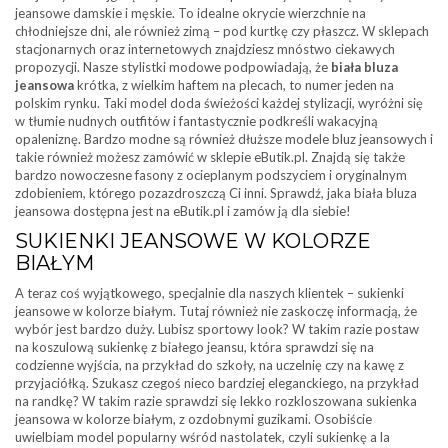
jeansowe damskie i męskie. To idealne okrycie wierzchnie na
chłodniejsze dni, ale również zimą – pod kurtkę czy płaszcz. W sklepach
stacjonarnych oraz internetowych znajdziesz mnóstwo ciekawych
propozycji. Nasze stylistki modowe podpowiadają, że
biała bluza
jeansowa
krótka, z wielkim haftem na plecach, to numer jeden na
polskim rynku. Taki model doda świeżości każdej stylizacji, wyróżni się
w tłumie nudnych outfitów i fantastycznie podkreśli wakacyjną
opaleniznę. Bardzo modne są również dłuższe modele bluz jeansowych i
takie również możesz zamówić w sklepie eButik.pl. Znajdą się także
bardzo nowoczesne fasony z ocieplanym podszyciem i oryginalnym
zdobieniem, którego pozazdroszczą Ci inni. Sprawdź, jaka biała bluza
jeansowa dostępna jest na eButik.pl i zamów ją dla siebie!
SUKIENKI JEANSOWE W KOLORZE
BIAŁYM
A teraz coś wyjątkowego, specjalnie dla naszych klientek – sukienki
jeansowe w kolorze białym. Tutaj również nie zaskoczę informacją, że
wybór jest bardzo duży. Lubisz sportowy look? W takim razie postaw
na koszulową sukienkę z białego jeansu, która sprawdzi się na
codzienne wyjścia, na przykład do szkoły, na uczelnię czy na kawę z
przyjaciółką. Szukasz czegoś nieco bardziej eleganckiego, na przykład
na randkę? W takim razie sprawdzi się lekko rozkloszowana sukienka
jeansowa w kolorze białym, z ozdobnymi guzikami. Osobiście
uwielbiam model popularny wśród nastolatek, czyli sukienkę a la