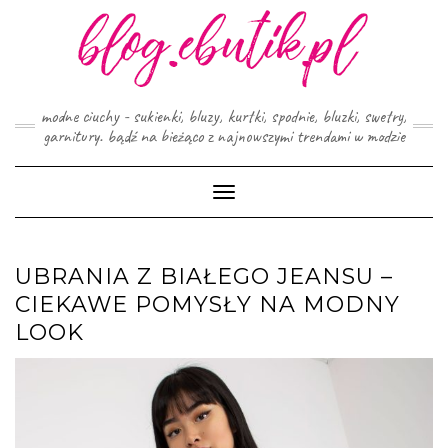
Skip
to
content
modne ciuchy - sukienki, bluzy, kurtki, spodnie, bluzki, swetry,
garnitury. bądź na bieżąco z najnowszymi trendami w modzie
Toggle
Navigation
UBRANIA Z BIAŁEGO JEANSU –
CIEKAWE POMYSŁY NA MODNY
LOOK