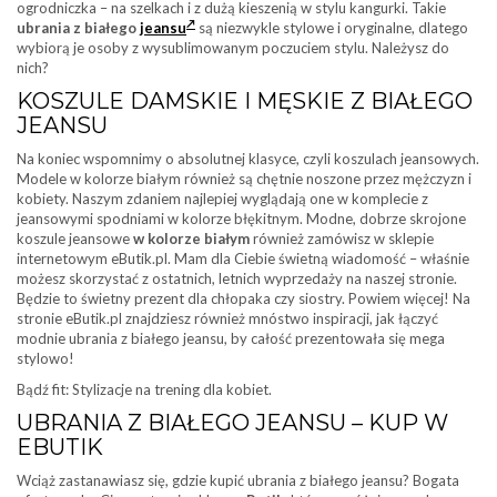
ogrodniczka – na szelkach i z dużą kieszenią w stylu kangurki. Takie
ubrania z białego
jeansu
są niezwykle stylowe i oryginalne, dlatego
wybiorą je osoby z wysublimowanym poczuciem stylu. Należysz do
nich?
KOSZULE DAMSKIE I MĘSKIE Z BIAŁEGO
JEANSU
Na koniec wspomnimy o absolutnej klasyce, czyli koszulach jeansowych.
Modele w kolorze białym również są chętnie noszone przez mężczyzn i
kobiety. Naszym zdaniem najlepiej wyglądają one w komplecie z
jeansowymi spodniami w kolorze błękitnym. Modne, dobrze skrojone
koszule jeansowe
w kolorze białym
również zamówisz w sklepie
internetowym eButik.pl. Mam dla Ciebie świetną wiadomość – właśnie
możesz skorzystać z ostatnich, letnich wyprzedaży na naszej stronie.
Będzie to świetny prezent dla chłopaka czy siostry. Powiem więcej! Na
stronie eButik.pl znajdziesz również mnóstwo inspiracji, jak łączyć
modnie ubrania z białego jeansu, by całość prezentowała się mega
stylowo!
Bądź fit: Stylizacje na trening dla kobiet.
UBRANIA Z BIAŁEGO JEANSU – KUP W
EBUTIK
Wciąż zastanawiasz się, gdzie kupić ubrania z białego jeansu? Bogata