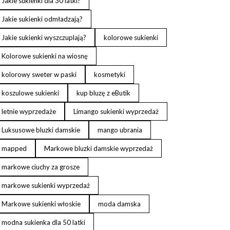
Jakie sukienki dla 30 latki?
Jakie sukienki odmładzają?
Jakie sukienki wyszczuplają?
kolorowe sukienki
Kolorowe sukienki na wiosnę
kolorowy sweter w paski
kosmetyki
koszulowe sukienki
kup bluzę z eButik
letnie wyprzedaże
Limango sukienki wyprzedaż
Luksusowe bluzki damskie
mango ubrania
mapped
Markowe bluzki damskie wyprzedaż
markowe ciuchy za grosze
markowe sukienki wyprzedaż
Markowe sukienki włoskie
moda damska
modna sukienka dla 50 latki