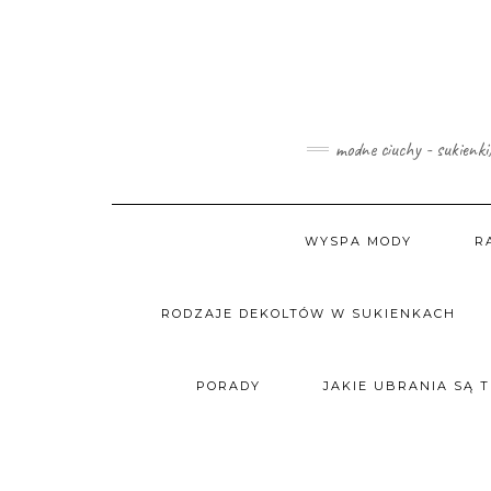
Skip
to
content
modne ciuchy - sukienki
WYSPA MODY
R
RODZAJE DEKOLTÓW W SUKIENKACH
PORADY
JAKIE UBRANIA SĄ 