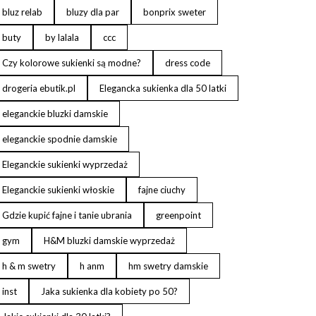
bluz relab
bluzy dla par
bonprix sweter
buty
by lalala
ccc
Czy kolorowe sukienki są modne?
dress code
drogeria ebutik.pl
Elegancka sukienka dla 50 latki
eleganckie bluzki damskie
eleganckie spodnie damskie
Eleganckie sukienki wyprzedaż
Eleganckie sukienki włoskie
fajne ciuchy
Gdzie kupić fajne i tanie ubrania
greenpoint
gym
H&M bluzki damskie wyprzedaż
h & m swetry
h anm
hm swetry damskie
inst
Jaka sukienka dla kobiety po 50?