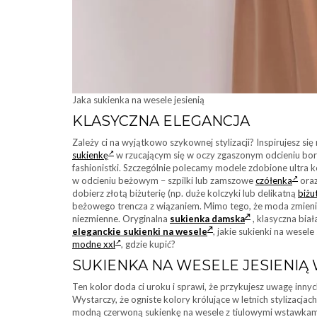
Jaka sukienka na wesele jesienią
KLASYCZNA ELEGANCJA
Zależy ci na wyjątkowo szykownej stylizacji? Inspirujesz 
sukienkę
w rzucającym się w oczy zgaszonym odcieniu bor
fashionistki. Szczególnie polecamy modele zdobione ultra
w odcieniu beżowym – szpilki lub zamszowe
czółenka
oraz
dobierz złotą biżuterię (np. duże kolczyki lub delikatną
biżu
beżowego trencza z wiązaniem. Mimo tego, że moda zmienia
niezmienne. Oryginalna
sukienka damska
, klasyczna bia
eleganckie sukienki na wesele
, j
akie sukienki na wesel
modne xxl
, gdzie kupić?
SUKIENKA NA WESELE JESIENIĄ
Ten kolor doda ci uroku i sprawi, że przykujesz uwagę inny
Wystarczy, że ogniste kolory królujące w letnich stylizacja
modną czerwoną sukienkę na wesele z tiulowymi wstawkami