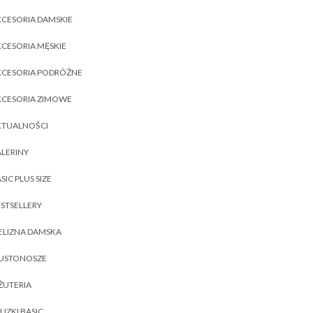
CESORIA DAMSKIE
CESORIA MĘSKIE
KCESORIA PODRÓŻNE
KCESORIA ZIMOWE
KTUALNOŚCI
LERINY
SIC PLUS SIZE
STSELLERY
ELIZNA DAMSKA
IUSTONOSZE
ŻUTERIA
UZKI BASIC