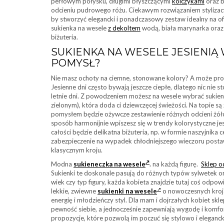
perłowym połysku, długimi błyszczącymi
kolczykami
oraz b
odcieniu pudrowego różu. Ciekawym rozwiązaniem stylizacy
by stworzyć elegancki i ponadczasowy zestaw idealny na o
sukienka na wesele
z dekoltem
wodą, biała marynarka oraz
biżuteria.
SUKIENKA NA WESELE JESIENIĄ 
POMYSŁ?
Nie masz ochoty na ciemne, stonowane kolory? A może pro
Jesienne dni często bywają jeszcze ciepłe, dlatego nic nie s
letnie dni. Z powodzeniem możesz na wesele wybrać sukien
zielonym), która doda ci dziewczęcej świeżości. Na topie 
pomysłem będzie ożywcze zestawienie różnych odcieni żółc
sposób harmonijnie wpiszesz się w trendy kolorystyczne jesi
całości będzie delikatna biżuteria, np. w formie naszyjnika
zabezpieczenie na wypadek chłodniejszego wieczoru post
klasycznym kroju.
Modna
sukieneczka na wesele
.
na każdą figurę.
Sklep o
Sukienki te doskonale pasują do różnych typów sylwetek
wiek czy typ figury, każda kobieta znajdzie tutaj coś odpo
lekkie, zwiewne
sukienki na wesele
o nowoczesnych kroj
energię i młodzieńczy styl. Dla mam i dojrzałych kobiet skle
pewność siebie, a jednocześnie zapewniają wygodę i komfor
propozycje, które pozwolą im poczuć się stylowo i eleganc