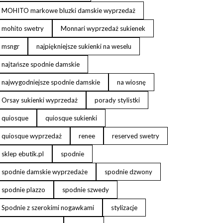
MOHITO markowe bluzki damskie wyprzedaż
mohito swetry
Monnari wyprzedaż sukienek
msngr
najpiękniejsze sukienki na weselu
najtańsze spodnie damskie
najwygodniejsze spodnie damskie
na wiosnę
Orsay sukienki wyprzedaż
porady stylistki
quiosque
quiosque sukienki
quiosque wyprzedaż
renee
reserved swetry
sklep ebutik.pl
spodnie
spodnie damskie wyprzedaże
spodnie dzwony
spodnie plazzo
spodnie szwedy
Spodnie z szerokimi nogawkami
stylizacje