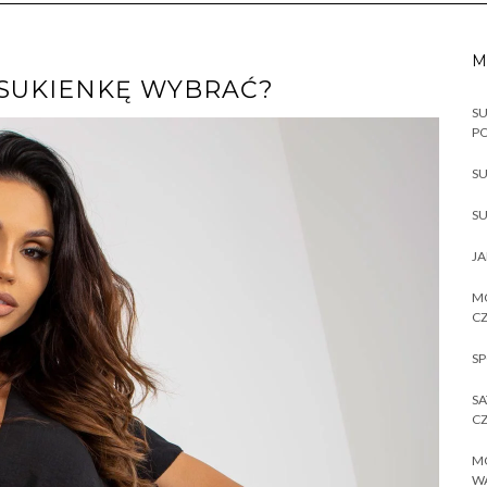
M
Ą SUKIENKĘ WYBRAĆ?
SU
P
SU
SU
JA
MO
CZ
SP
SA
CZ
MO
W