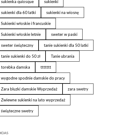
sukienka quiosque
sukienki
sukienki dla 60 latki
sukienki na wiosnę
Sukienki włoskie i francuskie
Sukienki włoskie letnie
sweter w paski
sweter świąteczny
tanie sukienki dla 50 latki
tanie sukienki do 50 zł
Tanie ubrania
torebka damska
ttttttt
wygodne spodnie damskie do pracy
Zara bluzki damskie Wyprzedaż
zara swetry
Zwiewne sukienki na lato wyprzedaż
świąteczne swetry
IDAS