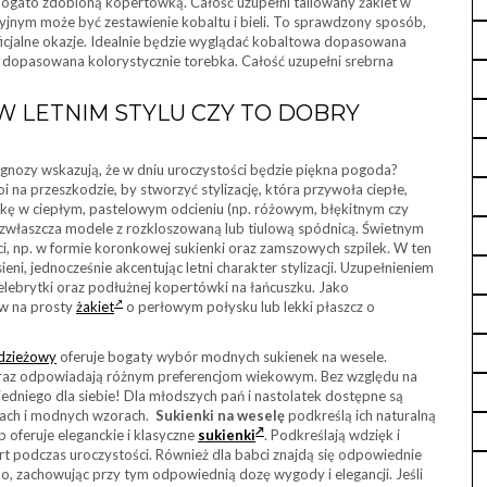
ogato zdobioną kopertówką. Całość uzupełni taliowany żakiet w
jnym może być zestawienie kobaltu i bieli. To sprawdzony sposób,
ficjalne okazje. Idealnie będzie wyglądać kobaltowa dopasowana
 dopasowana kolorystycznie torebka. Całość uzupełni srebrna
W LETNIM STYLU CZY TO DOBRY
gnozy wskazują, że w dniu uroczystości będzie piękna pogoda?
toi na przeszkodzie, by stworzyć stylizację, która przywoła ciepłe,
kę w ciepłym, pastelowym odcieniu (np. różowym, błękitnym czy
są zwłaszcza modele z rozkloszowaną lub tiulową spódnicą. Świetnym
i, np. w formie koronkowej sukienki oraz zamszowych szpilek. W ten
eni, jednocześnie akcentując letni charakter stylizacji. Uzupełnieniem
 celebrytki oraz podłużnej kopertówki na łańcuszku. Jako
aw na prosty
żakiet
o perłowym połysku lub lekki płaszcz o
dzieżowy
oferuje bogaty wybór modnych sukienek na wesele.
 oraz odpowiadają różnym preferencjom wiekowym. Bez względu na
wiedniego dla siebie! Dla młodszych pań i nastolatek dostępne są
ach i modnych wzorach.
Sukienki na weselę
podkreślą ich naturalną
p oferuje eleganckie i klasyczne
sukienki
. Podkreślają wdzięk i
t podczas uroczystości. Również dla babci znajdą się odpowiednie
ko, zachowując przy tym odpowiednią dozę wygody i elegancji. Jeśli