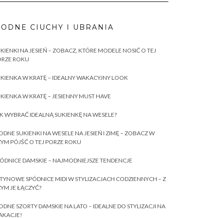
ODNE CIUCHY I UBRANIA
KIENKI NA JESIEŃ – ZOBACZ, KTÓRE MODELE NOSIĆ O TEJ
ORZE ROKU
KIENKA W KRATĘ – IDEALNY WAKACYJNY LOOK
KIENKA W KRATĘ – JESIENNY MUST HAVE
K WYBRAĆ IDEALNĄ SUKIENKĘ NA WESELE?
DNE SUKIENKI NA WESELE NA JESIEŃ I ZIMĘ – ZOBACZ W
YM PÓJŚĆ O TEJ PORZE ROKU
ÓDNICE DAMSKIE – NAJMODNIEJSZE TENDENCJE
TYNOWE SPÓDNICE MIDI W STYLIZACJACH CODZIENNYCH – Z
YM JE ŁĄCZYĆ?
DNE SZORTY DAMSKIE NA LATO – IDEALNE DO STYLIZACJI NA
AKACJE!