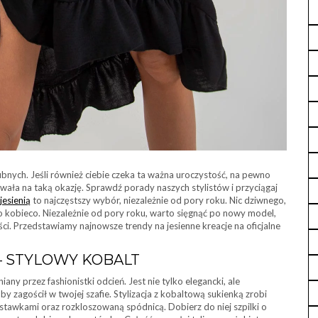
ubnych. Jeśli również ciebie czeka ta ważna uroczystość, na pewno
wała na taką okazję. Sprawdź porady naszych stylistów i przyciągaj
jesienią
to najczęstszy wybór, niezależnie od pory roku. Nic dziwnego,
o kobieco. Niezależnie od pory roku, warto sięgnąć po nowy model,
ści. Przedstawiamy najnowsze trendy na jesienne kreacje na oficjalne
– STYLOWY KOBALT
ny przez fashionistki odcień. Jest nie tylko elegancki, ale
y zagościł w twojej szafie. Stylizacja z kobaltową sukienką zrobi
wstawkami oraz rozkloszowaną spódnicą. Dobierz do niej szpilki o