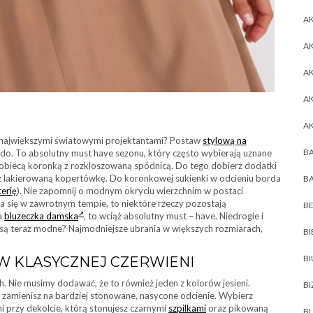
AK
AK
A
A
A
się największymi światowymi projektantami? Postaw
stylową na
BA
do. To absolutny must have sezonu, który często wybierają uznane
 kobiecą koronką z rozkloszowaną spódnicą. Do tego dobierz dodatki
 lakierowaną kopertówkę. Do koronkowej sukienki w odcieniu borda
BA
terię
). Nie zapomnij o modnym okryciu wierzchnim w postaci
 się w zawrotnym tempie, to niektóre rzeczy pozostają
BE
ła
bluzeczka damska
, to wciąż absolutny must – have. Niedrogie i
e są teraz modne? Najmodniejsze ubrania w większych rozmiarach,
BI
B
 W KLASYCZNEJ CZERWIENI
ch. Nie musimy dodawać, że to również jeden z kolorów jesieni.
BI
ch zamienisz na bardziej stonowane, nasycone odcienie. Wybierz
 przy dekolcie, którą stonujesz czarnymi
szpilkami
oraz pikowaną
BL