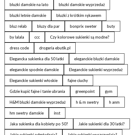
bluzki damskie na lato
bluzki damskie wyprzedaż
bluzki letnie damskie
bluzki z krótkim rękawem
bluz relab
bluzy dla par
bonprix sweter
buty
by lalala
ccc
Czy kolorowe sukienki są modne?
dress code
drogeria ebutik.pl
Elegancka sukienka dla 50 latki
eleganckie bluzki damskie
eleganckie spodnie damskie
Eleganckie sukienki wyprzedaż
Eleganckie sukienki włoskie
fajne ciuchy
Gdzie kupić fajne i tanie ubrania
greenpoint
gym
H&M bluzki damskie wyprzedaż
h & m swetry
h anm
hm swetry damskie
inst
Jaka sukienka dla kobiety po 50?
Jakie sukienki dla 30 latki?
Jakie sukienki odmładzają?
Jakie sukienki wyszczuplają?