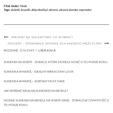
Filed Under:
Moda
Tags:
dodatki
,
koszulki
,
sklep ebutik.pl
,
ubrania
,
ubrania damska
,
wyprzedaż
PREZENT NA WALENTYNKI: CO WYBRAĆ?
JOGGERY – DOSKONAŁE SPODNIE DLA KAŻDEGO MĘŻCZYZNY
MODNE CIUCHY I UBRANIA
SUKIENKI NA JESIEŃ – ZOBACZ, KTÓRE MODELE NOSIĆ O TEJ PORZE ROKU
SUKIENKA W KRATĘ – IDEALNY WAKACYJNY LOOK
SUKIENKA W KRATĘ – JESIENNY MUST HAVE
JAK WYBRAĆ IDEALNĄ SUKIENKĘ NA WESELE?
MODNE SUKIENKI NA WESELE NA JESIEŃ I ZIMĘ – ZOBACZ W CZYM PÓJŚĆ O
TEJ PORZE ROKU