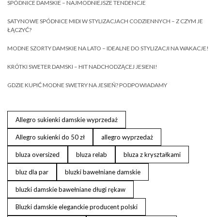
SPÓDNICE DAMSKIE – NAJMODNIEJSZE TENDENCJE
SATYNOWE SPÓDNICE MIDI W STYLIZACJACH CODZIENNYCH – Z CZYM JE
ŁĄCZYĆ?
MODNE SZORTY DAMSKIE NA LATO – IDEALNE DO STYLIZACJI NA WAKACJE!
KRÓTKI SWETER DAMSKI – HIT NADCHODZĄCEJ JESIENI!
GDZIE KUPIĆ MODNE SWETRY NA JESIEŃ? PODPOWIADAMY
Allegro sukienki damskie wyprzedaż
Allegro sukienki do 50 zł
allegro wyprzedaż
bluza oversized
bluza relab
bluza z kryształkami
bluz dla par
bluzki bawełniane damskie
bluzki damskie bawełniane długi rękaw
Bluzki damskie eleganckie producent polski