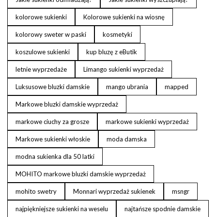
kolorowe sukienki
Kolorowe sukienki na wiosnę
kolorowy sweter w paski
kosmetyki
koszulowe sukienki
kup bluzę z eButik
letnie wyprzedaże
Limango sukienki wyprzedaż
Luksusowe bluzki damskie
mango ubrania
mapped
Markowe bluzki damskie wyprzedaż
markowe ciuchy za grosze
markowe sukienki wyprzedaż
Markowe sukienki włoskie
moda damska
modna sukienka dla 50 latki
MOHITO markowe bluzki damskie wyprzedaż
mohito swetry
Monnari wyprzedaż sukienek
msngr
najpiękniejsze sukienki na weselu
najtańsze spodnie damskie