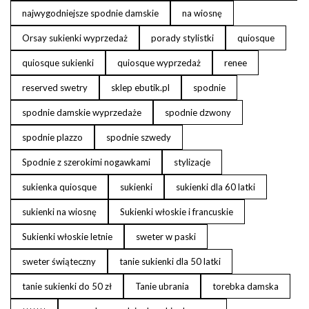
najwygodniejsze spodnie damskie
na wiosnę
Orsay sukienki wyprzedaż
porady stylistki
quiosque
quiosque sukienki
quiosque wyprzedaż
renee
reserved swetry
sklep ebutik.pl
spodnie
spodnie damskie wyprzedaże
spodnie dzwony
spodnie plazzo
spodnie szwedy
Spodnie z szerokimi nogawkami
stylizacje
sukienka quiosque
sukienki
sukienki dla 60 latki
sukienki na wiosnę
Sukienki włoskie i francuskie
Sukienki włoskie letnie
sweter w paski
sweter świąteczny
tanie sukienki dla 50 latki
tanie sukienki do 50 zł
Tanie ubrania
torebka damska