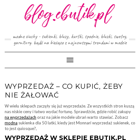
Skip
to
content
modne ciuchy - sukienki, bluzy, kurtki, spodnie, bluzki, swetry,
garnitury. bądź na bieżąco z najnowszymi trendami w modzie
Toggle
Navigation
WYPRZEDAŻ – CO KUPIĆ, ŻEBY
NIE ŻAŁOWAĆ
W wielu sklepach zaczęły się już wyprzedaże. Ze wszystkich stron kuszą
nas niskie ceny i łatwo wydać fortunę. Sprawdźcie, gdzie robić zakupy
na wyprzedażach
oraz na jakie modele ubrań warto stawiać. Zobacz
modna
sukienka dla 50 latki, kiedy jest Monnari wyprzedaż sukienek, co
to jest quiosque?,
WYPRZEDAŻ W SKLEPIE EBUTIK.PL