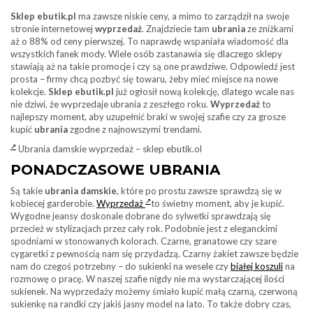
Sklep ebutik.pl
ma zawsze niskie ceny, a mimo to zarządził na swoje
stronie internetowej
wyprzedaż
. Znajdziecie tam
ubrania
ze zniżkami
aż o 88% od ceny pierwszej. To naprawdę wspaniała wiadomość dla
wszystkich fanek mody. Wiele osób zastanawia się dlaczego sklepy
stawiają aż na takie promocje i czy są one prawdziwe. Odpowiedź jest
prosta – firmy chcą pozbyć się towaru, żeby mieć miejsce na nowe
kolekcje.
Sklep ebutik.pl
już ogłosił nową kolekcję, dlatego wcale nas
nie dziwi, że wyprzedaje ubrania z zeszłego roku.
Wyprzedaż
to
najlepszy moment, aby uzupełnić braki w swojej szafie czy za grosze
kupić
ubrania
zgodne z najnowszymi trendami.
Ubrania damskie wyprzedaż – sklep ebutik.ol
PONADCZASOWE UBRANIA
Są takie
ubrania damskie
, które po prostu zawsze sprawdzą się w
kobiecej garderobie.
Wyprzedaż
to świetny moment, aby je kupić.
Wygodne jeansy doskonale dobrane do sylwetki sprawdzają się
przecież w stylizacjach przez cały rok. Podobnie jest z eleganckimi
spodniami w stonowanych kolorach. Czarne, granatowe czy szare
cygaretki z pewnością nam się przydadzą. Czarny żakiet zawsze będzie
nam do czegoś potrzebny – do sukienki na wesele czy
białej koszuli
na
rozmowę o pracę. W naszej szafie nigdy nie ma wystarczającej ilości
sukienek. Na wyprzedaży możemy śmiało kupić małą czarną, czerwoną
sukienkę na randki czy jakiś jasny model na lato. To także dobry czas,