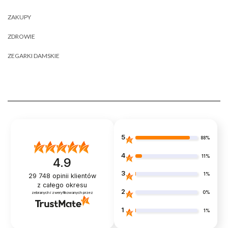
ZAKUPY
ZDROWIE
ZEGARKI DAMSKIE
5
88%
4
11%
4.9
3
1%
29 748
opinii klientów
z całego okresu
2
0%
zebranych i zweryfikowanych przez
1
1%