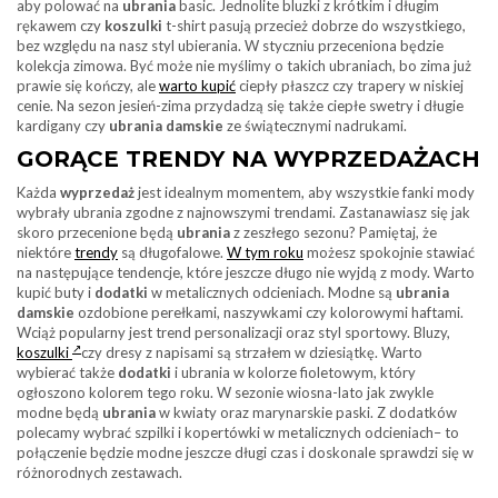
aby polować na
ubrania
basic. Jednolite bluzki z krótkim i długim
rękawem czy
koszulki
t-shirt pasują przecież dobrze do wszystkiego,
bez względu na nasz styl ubierania. W styczniu przeceniona będzie
kolekcja zimowa. Być może nie myślimy o takich ubraniach, bo zima już
prawie się kończy, ale
warto kupić
ciepły płaszcz czy trapery w niskiej
cenie. Na sezon jesień-zima przydadzą się także ciepłe swetry i długie
kardigany czy
ubrania damskie
ze świątecznymi nadrukami.
GORĄCE TRENDY NA WYPRZEDAŻACH
Każda
wyprzedaż
jest idealnym momentem, aby wszystkie fanki mody
wybrały ubrania zgodne z najnowszymi trendami. Zastanawiasz się jak
skoro przecenione będą
ubrania
z zeszłego sezonu? Pamiętaj, że
niektóre
trendy
są długofalowe.
W tym roku
możesz spokojnie stawiać
na następujące tendencje, które jeszcze długo nie wyjdą z mody. Warto
kupić buty i
dodatki
w metalicznych odcieniach. Modne są
ubrania
damskie
ozdobione perełkami, naszywkami czy kolorowymi haftami.
Wciąż popularny jest trend personalizacji oraz styl sportowy. Bluzy,
koszulki
czy dresy z napisami są strzałem w dziesiątkę. Warto
wybierać także
dodatki
i ubrania w kolorze fioletowym, który
ogłoszono kolorem tego roku. W sezonie wiosna-lato jak zwykle
modne będą
ubrania
w kwiaty oraz marynarskie paski. Z dodatków
polecamy wybrać szpilki i kopertówki w metalicznych odcieniach– to
połączenie będzie modne jeszcze długi czas i doskonale sprawdzi się w
różnorodnych zestawach.