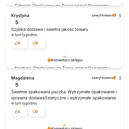
Gabriela, Dziękujemy za Twoją opinię! Doceniamy
czas poświęcony na podzielenie się z nami Twoim
Krystyna
zweryfikowano
doświadczeniem. Jesteśmy szczęśliwi, że mamy
5
takich klientów. Z pozdrowieniami, obsługa sklepu.
Szybka dostawa i świetna jakość towaru
w tym tygodniu
0
0
Komentarz sklepu
Krystyna, Dziękujemy za Twoją opinię! Doceniamy
czas poświęcony na podzielenie się z nami Twoim
Magdalena
zweryfikowano
doświadczeniem. Jesteśmy szczęśliwi, że mamy
5
takich klientów. Z pozdrowieniami, obsługa sklepu.
Świetnie spakowana paczka. Wytrzymałe opakowanie i
sprawna dostawa.Estetyczne i wytrzymałe opakowanie.
w tym tygodniu
0
0
Komentarz sklepu