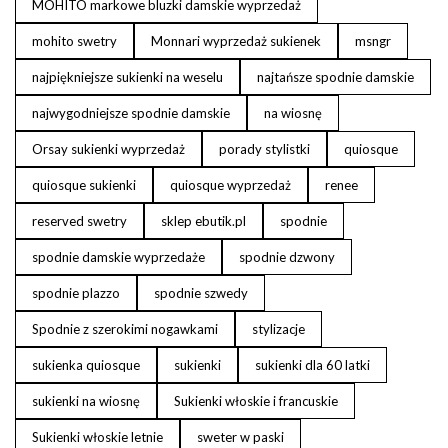
MOHITO markowe bluzki damskie wyprzedaż
mohito swetry
Monnari wyprzedaż sukienek
msngr
najpiękniejsze sukienki na weselu
najtańsze spodnie damskie
najwygodniejsze spodnie damskie
na wiosnę
Orsay sukienki wyprzedaż
porady stylistki
quiosque
quiosque sukienki
quiosque wyprzedaż
renee
reserved swetry
sklep ebutik.pl
spodnie
spodnie damskie wyprzedaże
spodnie dzwony
spodnie plazzo
spodnie szwedy
Spodnie z szerokimi nogawkami
stylizacje
sukienka quiosque
sukienki
sukienki dla 60 latki
sukienki na wiosnę
Sukienki włoskie i francuskie
Sukienki włoskie letnie
sweter w paski