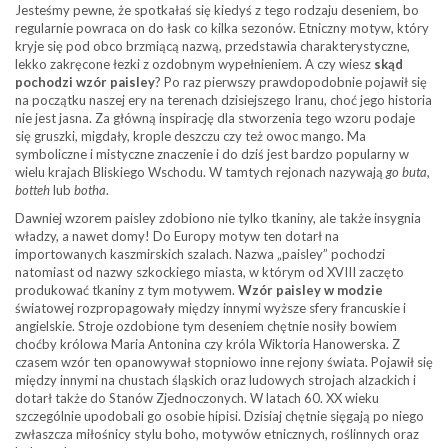
Jesteśmy pewne, że spotkałaś się kiedyś z tego rodzaju deseniem, bo
regularnie powraca on do łask co kilka sezonów. Etniczny motyw, który
kryje się pod obco brzmiącą nazwą, przedstawia charakterystyczne,
lekko zakręcone łezki z ozdobnym wypełnieniem. A czy wiesz
skąd
pochodzi wzór paisley
? Po raz pierwszy prawdopodobnie pojawił się
na początku naszej ery na terenach dzisiejszego Iranu, choć jego historia
nie jest jasna. Za główną inspirację dla stworzenia tego wzoru podaje
się gruszki, migdały, krople deszczu czy też owoc mango. Ma
symboliczne i mistyczne znaczenie i do dziś jest bardzo popularny w
wielu krajach Bliskiego Wschodu. W tamtych rejonach nazywają
go buta,
botteh
lub
botha
.
Dawniej wzorem paisley zdobiono nie tylko tkaniny, ale także insygnia
władzy, a nawet domy! Do Europy motyw ten dotarł na
importowanych kaszmirskich szalach. Nazwa „paisley” pochodzi
natomiast od nazwy szkockiego miasta, w którym od XVIII zaczęto
produkować tkaniny z tym motywem.
Wzór paisley w modzie
światowej rozpropagowały między innymi wyższe sfery francuskie i
angielskie. Stroje ozdobione tym deseniem chętnie nosiły bowiem
choćby królowa Maria Antonina czy króla Wiktoria Hanowerska. Z
czasem wzór ten opanowywał stopniowo inne rejony świata. Pojawił się
między innymi na chustach śląskich oraz ludowych strojach alzackich i
dotarł także do Stanów Zjednoczonych. W latach 60. XX wieku
szczególnie upodobali go osobie hipisi. Dzisiaj chętnie sięgają po niego
zwłaszcza miłośnicy stylu boho, motywów etnicznych, roślinnych oraz