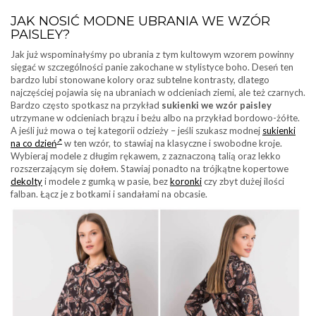
JAK NOSIĆ MODNE UBRANIA WE WZÓR
PAISLEY?
Jak już wspominałyśmy po ubrania z tym kultowym wzorem powinny
sięgać w szczególności panie zakochane w stylistyce boho. Deseń ten
bardzo lubi stonowane kolory oraz subtelne kontrasty, dlatego
najczęściej pojawia się na ubraniach w odcieniach ziemi, ale też czarnych.
Bardzo często spotkasz na przykład
sukienki we wzór paisley
utrzymane w odcieniach brązu i beżu albo na przykład bordowo-żółte.
A jeśli już mowa o tej kategorii odzieży – jeśli szukasz modnej
sukienki
na co dzień
w ten wzór, to stawiaj na klasyczne i swobodne kroje.
Wybieraj modele z długim rękawem, z zaznaczoną talią oraz lekko
rozszerzającym się dołem. Stawiaj ponadto na trójkątne kopertowe
dekolty
i modele z gumką w pasie, bez
koronki
czy zbyt dużej ilości
falban. Łącz je z botkami i sandałami na obcasie.