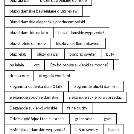
bluz dla par
bluzki bawełniane damskie
bluzki damskie bawełniane długi rękaw
Bluzki damskie eleganckie producent polski
bluzki damskie na lato
bluzki damskie wyprzedaż
bluzki letnie damskie
bluzki z krótkim rękawem
bluz relab
bluzy dla par
bonprix sweter
buty
by lalala
ccc
Czy kolorowe sukienki są modne?
dress code
drogeria ebutik.pl
Elegancka sukienka dla 50 latki
eleganckie bluzki damskie
eleganckie spodnie damskie
Eleganckie sukienki wyprzedaż
Eleganckie sukienki włoskie
fajne ciuchy
Gdzie kupić fajne i tanie ubrania
greenpoint
gym
H&M bluzki damskie wyprzedaż
h & m swetry
h anm