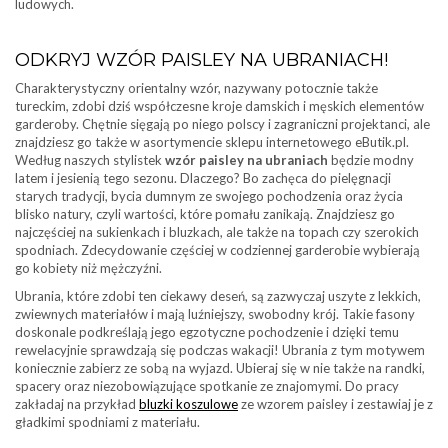
ludowych.
ODKRYJ WZÓR PAISLEY NA UBRANIACH!
Charakterystyczny orientalny wzór, nazywany potocznie także
tureckim, zdobi dziś współczesne kroje damskich i męskich elementów
garderoby. Chętnie sięgają po niego polscy i zagraniczni projektanci, ale
znajdziesz go także w asortymencie sklepu internetowego eButik.pl.
Według naszych stylistek
wzór paisley na ubraniach
będzie modny
latem i jesienią tego sezonu. Dlaczego? Bo zachęca do pielęgnacji
starych tradycji, bycia dumnym ze swojego pochodzenia oraz życia
blisko natury, czyli wartości, które pomału zanikają. Znajdziesz go
najczęściej na sukienkach i bluzkach, ale także na topach czy szerokich
spodniach. Zdecydowanie częściej w codziennej garderobie wybierają
go kobiety niż mężczyźni.
Ubrania, które zdobi ten ciekawy deseń, są zazwyczaj uszyte z lekkich,
zwiewnych materiałów i mają luźniejszy, swobodny krój. Takie fasony
doskonale podkreślają jego egzotyczne pochodzenie i dzięki temu
rewelacyjnie sprawdzają się podczas wakacji! Ubrania z tym motywem
koniecznie zabierz ze sobą na wyjazd. Ubieraj się w nie także na randki,
spacery oraz niezobowiązujące spotkanie ze znajomymi. Do pracy
zakładaj na przykład
bluzki koszulowe
ze wzorem paisley i zestawiaj je z
gładkimi spodniami z materiału.