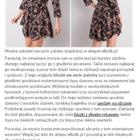
Modne sukienki we wzór paisley znajdziesz w sklepie eButik.pl
Pamiętaj, że omawiany motyw sam w sobie jest już bardzo zdobny,
dlatego najlepiej łączyć go z gładkimi ubraniami. Takie zestawy najlepiej
go wyeksponują, a poza tym dzięki temu w stylizacji zapanuje porządek
i spójność. Z tego względu
bluzki we wzór paisley
łącz oczywiście z
gładkimi spodniami materiałowymi typu dzwony oraz ze zwiewnymi lub
ołówkowymi spódnicami. Wybieraj modele o swobodniejszych
fasonach, z luźnymi bufiastymi rękawami oraz na przykład wiązaniem
podkreślającym wcięcie w talii. Do tego wybierz zwiewne spodnie
dzwony z wysokim stanem, torebkę bagietkę oraz
sandały na obcasie
.
Podobnej zasady trzymaj się stylizując spodnie z tym wzorem. Zakładaj
do nich gładkie, dopasowane do ciała
bluzki z długim rękawem
, letnie
topy na cienkich ramiączkach czy klasyczne, lekkie sweterki.
Poczułaś, że musisz koniecznie wypróbować ubrania z tym orientalnym
wzorem? Wejdź już dziś do sklepu eButik.pl i poszukaj w nim idealnych