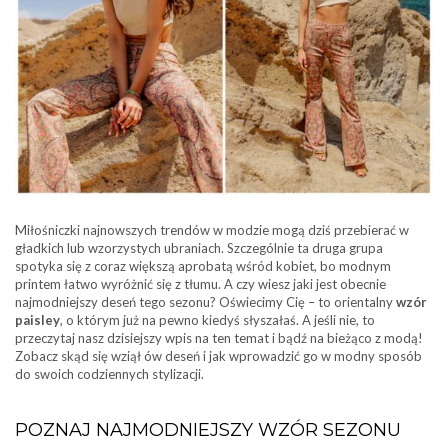
Miłośniczki najnowszych trendów w modzie mogą dziś przebierać w
gładkich lub wzorzystych ubraniach. Szczególnie ta druga grupa
spotyka się z coraz większą aprobatą wśród kobiet, bo modnym
printem łatwo wyróżnić się z tłumu. A czy wiesz jaki jest obecnie
najmodniejszy deseń tego sezonu? Oświecimy Cię – to orientalny
wzór
paisley
, o którym już na pewno kiedyś słyszałaś. A jeśli nie, to
przeczytaj nasz dzisiejszy wpis na ten temat i bądź na bieżąco z modą!
Zobacz skąd się wziął ów deseń i jak wprowadzić go w modny sposób
do swoich codziennych stylizacji.
POZNAJ NAJMODNIEJSZY WZÓR SEZONU