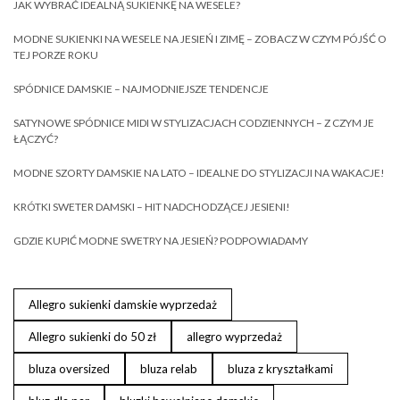
JAK WYBRAĆ IDEALNĄ SUKIENKĘ NA WESELE?
MODNE SUKIENKI NA WESELE NA JESIEŃ I ZIMĘ – ZOBACZ W CZYM PÓJŚĆ O
TEJ PORZE ROKU
SPÓDNICE DAMSKIE – NAJMODNIEJSZE TENDENCJE
SATYNOWE SPÓDNICE MIDI W STYLIZACJACH CODZIENNYCH – Z CZYM JE
ŁĄCZYĆ?
MODNE SZORTY DAMSKIE NA LATO – IDEALNE DO STYLIZACJI NA WAKACJE!
KRÓTKI SWETER DAMSKI – HIT NADCHODZĄCEJ JESIENI!
GDZIE KUPIĆ MODNE SWETRY NA JESIEŃ? PODPOWIADAMY
Allegro sukienki damskie wyprzedaż
Allegro sukienki do 50 zł
allegro wyprzedaż
bluza oversized
bluza relab
bluza z kryształkami