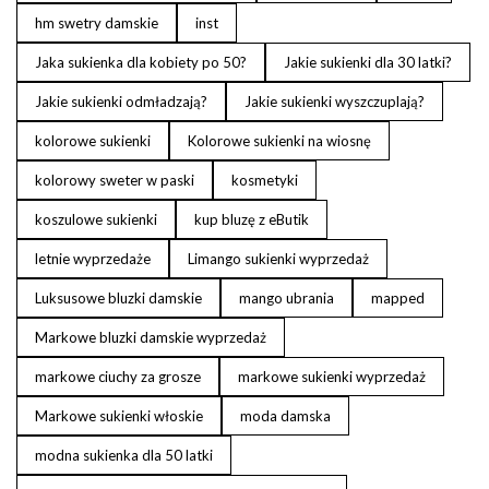
hm swetry damskie
inst
Jaka sukienka dla kobiety po 50?
Jakie sukienki dla 30 latki?
Jakie sukienki odmładzają?
Jakie sukienki wyszczuplają?
kolorowe sukienki
Kolorowe sukienki na wiosnę
kolorowy sweter w paski
kosmetyki
koszulowe sukienki
kup bluzę z eButik
letnie wyprzedaże
Limango sukienki wyprzedaż
Luksusowe bluzki damskie
mango ubrania
mapped
Markowe bluzki damskie wyprzedaż
markowe ciuchy za grosze
markowe sukienki wyprzedaż
Markowe sukienki włoskie
moda damska
modna sukienka dla 50 latki