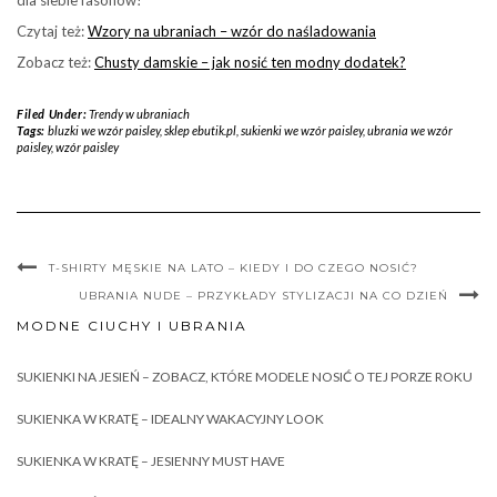
dla siebie fasonów!
Czytaj też:
Wzory na ubraniach – wzór do naśladowania
Zobacz też:
Chusty damskie – jak nosić ten modny dodatek?
Filed Under:
Trendy w ubraniach
Tags:
bluzki we wzór paisley
,
sklep ebutik.pl
,
sukienki we wzór paisley
,
ubrania we wzór
paisley
,
wzór paisley
T-SHIRTY MĘSKIE NA LATO – KIEDY I DO CZEGO NOSIĆ?
UBRANIA NUDE – PRZYKŁADY STYLIZACJI NA CO DZIEŃ
MODNE CIUCHY I UBRANIA
SUKIENKI NA JESIEŃ – ZOBACZ, KTÓRE MODELE NOSIĆ O TEJ PORZE ROKU
SUKIENKA W KRATĘ – IDEALNY WAKACYJNY LOOK
SUKIENKA W KRATĘ – JESIENNY MUST HAVE