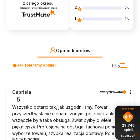
z całego okresu
2
0%
zebranych i zweryfikowanych przez
1
1%
Opinie klientów
Jak zbieramy opinie?
filtry
Gabriela
zweryfikowano
5
Wszystko dotarło tak, jak uzgodniliśmy. Towar
przyszedł w stanie nienaruszonym, polecam. Jakby
4.9
wszędzie była taka obsługa, świat byłby o wiele
29 748
piękniejszy. Profesjonalna obsługa, fachowa pomoc w
opinii
wyborze towaru, szybka realizacja dostawy. Polecam.
z całego
okresu
w tym tygodniu