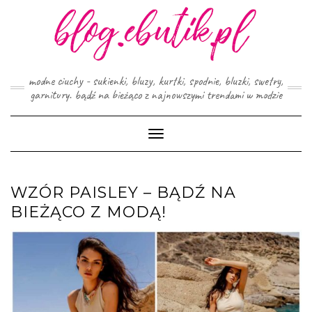
Skip
to
content
modne ciuchy - sukienki, bluzy, kurtki, spodnie, bluzki, swetry,
garnitury. bądź na bieżąco z najnowszymi trendami w modzie
Toggle
Navigation
WZÓR PAISLEY – BĄDŹ NA
BIEŻĄCO Z MODĄ!