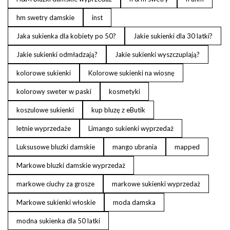
hm swetry damskie
inst
Jaka sukienka dla kobiety po 50?
Jakie sukienki dla 30 latki?
Jakie sukienki odmładzają?
Jakie sukienki wyszczuplają?
kolorowe sukienki
Kolorowe sukienki na wiosnę
kolorowy sweter w paski
kosmetyki
koszulowe sukienki
kup bluzę z eButik
letnie wyprzedaże
Limango sukienki wyprzedaż
Luksusowe bluzki damskie
mango ubrania
mapped
Markowe bluzki damskie wyprzedaż
markowe ciuchy za grosze
markowe sukienki wyprzedaż
Markowe sukienki włoskie
moda damska
modna sukienka dla 50 latki