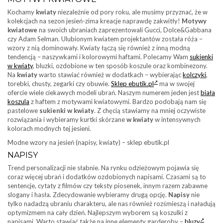
Kochamy
kwiaty
niezależnie od pory roku, ale musimy przyznać, że w
kolekcjach na sezon jesień-zima kreacje naprawdę zakwitły!
Motywy
kwiatowe
na swoich ubraniach zaprezentowali Gucci, Dolce&Gabbana
czy Adam Selman. Ulubionym kwiatem projektantów została róża –
wzory z nią dominowały. Kwiaty łączą się również z inną modną
tendencją – naszywkami i kolorowymi haftami. Polecamy Wam
sukienki
w kwiaty
, bluzki, ozdobione w ten sposób koszule oraz kombinezony.
Na
kwiaty
warto stawiać również w dodatkach – wybierając
kolczyki
,
torebki, chusty, zegarki czy obuwie.
Sklep ebutik.pl
ma w swojej
ofercie wiele ciekawych modeli ubrań. Naszym numerem jeden jest
biała
koszula
z haftem z motywami kwiatowymi. Bardzo podobają nam się
pastelowe
sukienki w kwiaty
. Z chęcią stawiamy na mniej oczywiste
rozwiązania i wybieramy kurtki skórzane
w kwiaty
w intensywnych
kolorach modnych tej jesieni.
Modne wzory na jesień (napisy, kwiaty) – sklep ebutik.pl
NAPISY
Trend personalizacji nie słabnie. Na rynku odzieżowym pojawia się
coraz więcej ubrań i dodatków ozdobionych napisami. Czasami są to
sentencje, cytaty z filmów czy teksty piosenek, innym razem zabawne
slogany i hasła. Zdecydowanie wybieramy drugą opcję.
Napisy
nie
tylko nadadzą ubraniu charakteru, ale nas również rozśmieszą i naładują
optymizmem na cały dzień. Najlepszym wyborem są koszulki z
napisami. Warto stawiać także na inne elementy garderoby –
bluzy
,