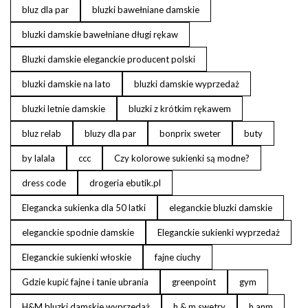
bluz dla par
bluzki bawełniane damskie
bluzki damskie bawełniane długi rękaw
Bluzki damskie eleganckie producent polski
bluzki damskie na lato
bluzki damskie wyprzedaż
bluzki letnie damskie
bluzki z krótkim rękawem
bluz relab
bluzy dla par
bonprix sweter
buty
by lalala
ccc
Czy kolorowe sukienki są modne?
dress code
drogeria ebutik.pl
Elegancka sukienka dla 50 latki
eleganckie bluzki damskie
eleganckie spodnie damskie
Eleganckie sukienki wyprzedaż
Eleganckie sukienki włoskie
fajne ciuchy
Gdzie kupić fajne i tanie ubrania
greenpoint
gym
H&M bluzki damskie wyprzedaż
h & m swetry
h anm