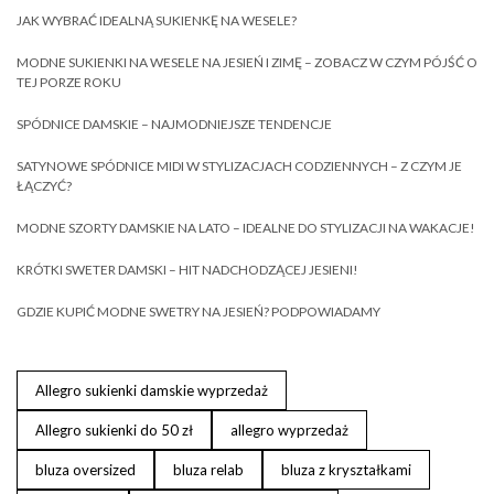
JAK WYBRAĆ IDEALNĄ SUKIENKĘ NA WESELE?
MODNE SUKIENKI NA WESELE NA JESIEŃ I ZIMĘ – ZOBACZ W CZYM PÓJŚĆ O
TEJ PORZE ROKU
SPÓDNICE DAMSKIE – NAJMODNIEJSZE TENDENCJE
SATYNOWE SPÓDNICE MIDI W STYLIZACJACH CODZIENNYCH – Z CZYM JE
ŁĄCZYĆ?
MODNE SZORTY DAMSKIE NA LATO – IDEALNE DO STYLIZACJI NA WAKACJE!
KRÓTKI SWETER DAMSKI – HIT NADCHODZĄCEJ JESIENI!
GDZIE KUPIĆ MODNE SWETRY NA JESIEŃ? PODPOWIADAMY
Allegro sukienki damskie wyprzedaż
Allegro sukienki do 50 zł
allegro wyprzedaż
bluza oversized
bluza relab
bluza z kryształkami