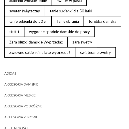
Sukienki włoskie letnie
sweter w paski
sweter świąteczny
tanie sukienki dla 50 latki
tanie sukienki do 50 zł
Tanie ubrania
torebka damska
ttttttt
wygodne spodnie damskie do pracy
Zara bluzki damskie Wyprzedaż
zara swetry
Zwiewne sukienki na lato wyprzedaż
świąteczne swetry
ADIDAS
AKCESORIA DAMSKIE
AKCESORIA MĘSKIE
AKCESORIA PODRÓŻNE
AKCESORIA ZIMOWE
AKTUALNOŚCI