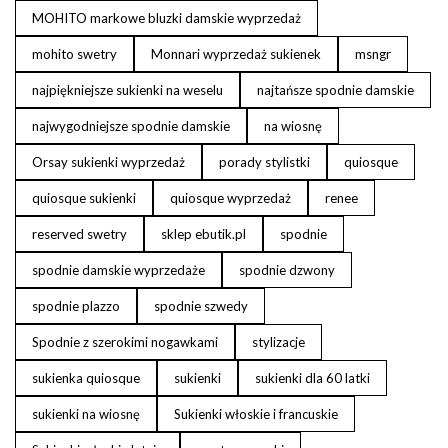
MOHITO markowe bluzki damskie wyprzedaż
mohito swetry
Monnari wyprzedaż sukienek
msngr
najpiękniejsze sukienki na weselu
najtańsze spodnie damskie
najwygodniejsze spodnie damskie
na wiosnę
Orsay sukienki wyprzedaż
porady stylistki
quiosque
quiosque sukienki
quiosque wyprzedaż
renee
reserved swetry
sklep ebutik.pl
spodnie
spodnie damskie wyprzedaże
spodnie dzwony
spodnie plazzo
spodnie szwedy
Spodnie z szerokimi nogawkami
stylizacje
sukienka quiosque
sukienki
sukienki dla 60 latki
sukienki na wiosnę
Sukienki włoskie i francuskie