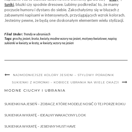
tuniki
, bluzki czy spodnie dresowe. Lubimy podkreślać to, że mamy
poczucie humoru i dystans do siebie. Zakochałyśmy się w bluzach z
zabawnymi napisami w intensywnych, przyciągających wzrok kolorach.
Jesteśmy pewne, że będą one doskonałym elementem wielu stylizacji.
Filed Under:
Trendy w ubraniach
Tags:
grochy
,
jesień
,
krata
,
kwiaty
,
modne wzory na jesień
,
motywy kwiatowe
,
napisy
,
sukienki w kwiaty
,
w kratę
,
w kwiaty
,
wzory na jesień
NAJMODNIEJSZE KOLORY JESIENI – STYLOWY PORADNIK
SUKIENKI Z KORONKI – KOBIECE UBRANIA NA WIELE OKAZJI
MODNE CIUCHY I UBRANIA
SUKIENKI NA JESIEŃ – ZOBACZ, KTÓRE MODELE NOSIĆ O TEJ PORZE ROKU
SUKIENKA W KRATĘ – IDEALNY WAKACYJNY LOOK
SUKIENKA W KRATĘ – JESIENNY MUST HAVE