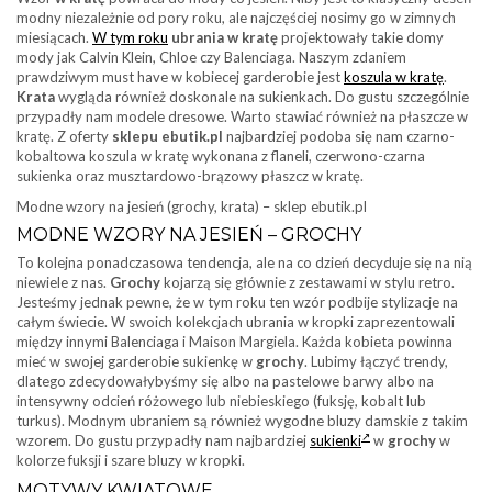
modny niezależnie od pory roku, ale najczęściej nosimy go w zimnych
miesiącach.
W tym roku
ubrania w kratę
projektowały takie domy
mody jak Calvin Klein, Chloe czy Balenciaga. Naszym zdaniem
prawdziwym must have w kobiecej garderobie jest
koszula w kratę
.
Krata
wygląda również doskonale na sukienkach. Do gustu szczególnie
przypadły nam modele dresowe. Warto stawiać również na płaszcze w
kratę. Z oferty
sklepu ebutik.pl
najbardziej podoba się nam czarno-
kobaltowa koszula w kratę wykonana z flaneli, czerwono-czarna
sukienka oraz musztardowo-brązowy płaszcz w kratę.
Modne wzory na jesień (grochy, krata) – sklep ebutik.pl
MODNE WZORY NA JESIEŃ – GROCHY
To kolejna ponadczasowa tendencja, ale na co dzień decyduje się na nią
niewiele z nas.
Grochy
kojarzą się głównie z zestawami w stylu retro.
Jesteśmy jednak pewne, że w tym roku ten wzór podbije stylizacje na
całym świecie. W swoich kolekcjach ubrania w kropki zaprezentowali
między innymi Balenciaga i Maison Margiela. Każda kobieta powinna
mieć w swojej garderobie sukienkę w
grochy
. Lubimy łączyć trendy,
dlatego zdecydowałybyśmy się albo na pastelowe barwy albo na
intensywny odcień różowego lub niebieskiego (fuksję, kobalt lub
turkus). Modnym ubraniem są również wygodne bluzy damskie z takim
wzorem. Do gustu przypadły nam najbardziej
sukienki
w
grochy
w
kolorze fuksji i szare bluzy w kropki.
MOTYWY KWIATOWE