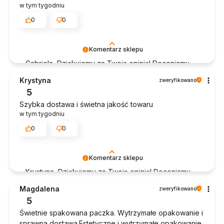
w tym tygodniu
0
0
Komentarz sklepu
Gabriela, Dziękujemy za Twoją opinię! Doceniamy
czas poświęcony na podzielenie się z nami Twoim
Krystyna
zweryfikowano
doświadczeniem. Jesteśmy szczęśliwi, że mamy
5
takich klientów. Z pozdrowieniami, obsługa sklepu.
Szybka dostawa i świetna jakość towaru
w tym tygodniu
0
0
Komentarz sklepu
Krystyna, Dziękujemy za Twoją opinię! Doceniamy
czas poświęcony na podzielenie się z nami Twoim
Magdalena
zweryfikowano
doświadczeniem. Jesteśmy szczęśliwi, że mamy
5
takich klientów. Z pozdrowieniami, obsługa sklepu.
Świetnie spakowana paczka. Wytrzymałe opakowanie i
sprawna dostawa.Estetyczne i wytrzymałe opakowanie.