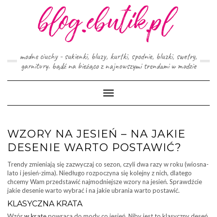
Skip
to
content
modne ciuchy - sukienki, bluzy, kurtki, spodnie, bluzki, swetry,
garnitury. bądź na bieżąco z najnowszymi trendami w modzie
Toggle
Navigation
WZORY NA JESIEŃ – NA JAKIE
DESENIE WARTO POSTAWIĆ?
Trendy zmieniają się zazwyczaj co sezon, czyli dwa razy w roku (wiosna-
lato i jesień-zima). Niedługo rozpoczyna się kolejny z nich, dlatego
chcemy Wam przedstawić najmodniejsze wzory na jesień. Sprawdźcie
jakie desenie warto wybrać i na jakie ubrania warto postawić.
KLASYCZNA KRATA
Wzór
w kratę
powraca do mody co jesień. Niby jest to klasyczny deseń