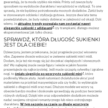
gwarantują, że ta moda szybko nie minie. Printy od zawsze były
sposobem na wydobycie charakteru i wyrazistości w stylizacji. To one
sprawią, że nie będziesz potrzebowała mocnych dodatków. Załóż buty
w stonowanym odcieniu i stylizacja gotowa. Jeszcze dwa lata temu
powiedziałabym, że: buty należy dobierać w zależności od okazji. Dziś
wiemy, że
aktualne trendy pozwalają nam zestawiać nawet
eleganckie sukienki z adidasami
czy trampkami, dlatego możesz
eksperymentować jak tylko chcesz.
SPRAWDŹ, KTÓRA DŁUGOŚĆ SUKIENKI
JEST DLA CIEBIE!
Dziewczyny, jestem przekonana, że już pragniecie poczuć wiosenny
vibe. Zapewne chcecie wskoczyć w zwiewne sukienki mini i midi.
Dodam, że ja też nie mogę się już doczekać cieplejszych i słonecznych
dni! Wy najlepiej znacie swoje figury i wiecie w jakim fasonie
prezentujecie się najkorzystniej. Jeśli macie szczupłą sylwetkę i zgrabne
nogi, to
śmiało sięgnijcie po wzorzyste sukienki mini
, które
podkreślą Wasze atuty. Jeżeli natomiast chciałybyście ukryć pod
materiałem na przykład masywniejsze uda czy łydki, to wybierajcie
sukienki o długości midi oraz maxi. Dłuższe modele we wzory są
obecnie bardzo modne i doskonale sprawdzają się podczas tworzenia
różnych stylizacji. Dzięki nim oraz odpowiednim dodatkom możecie
nadać swojemu strojowi romantycznego lub nieco ostrzejszego
charakteru.
W tym sezonie na czasie są długie wzorzyste