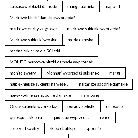
Luksusowe bluzki damskie
mango ubrania
mapped
Markowe bluzki damskie wyprzedaż
markowe ciuchy za grosze
markowe sukienki wyprzedaż
Markowe sukienki włoskie
moda damska
modna sukienka dla 50 latki
MOHITO markowe bluzki damskie wyprzedaż
mohito swetry
Monnari wyprzedaż sukienek
msngr
najpiękniejsze sukienki na weselu
najtańsze spodnie damskie
najwygodniejsze spodnie damskie
na wiosnę
Orsay sukienki wyprzedaż
porady stylistki
quiosque
quiosque sukienki
quiosque wyprzedaż
renee
reserved swetry
sklep ebutik.pl
spodnie