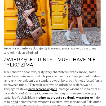
Sukienka w panterkę dodaje stylizacjom pazura i sprawdzi się przez
cały rok – sklep eButik.pl
ZWIERZĘCE PRINTY – MUST HAVE NIE
TYLKO ZIMĄ
Jeżeli chcesz dodać swojej stylizacji charakteru i drapieżności, załóż
sukienkę w zwierzęcy print. Na pokazach mody królują panterki, zebry i
lamparty niekoniecznie w standardowych kolorach. A może jesteś fanką
wężowego printu? Ten wzór wprowadzi odrobinę szaleństwa do
Twojego zestawu
na wieczorne wyjście
, dlatego wiosna to idealny czas
na szaleństwo! Zdradzę Ci, że moim ulubionym hitem jest zwierzęcy
„total look”. Uwielbiam
modne wzorzyste sukienki w panterkę
, do
tego
botki
z siostrzanym wzorem i wystrzałowa marynarka! Taki outfit
sprawia, że codziennie czuję się po prostu wyjątkowo, a koleżanki