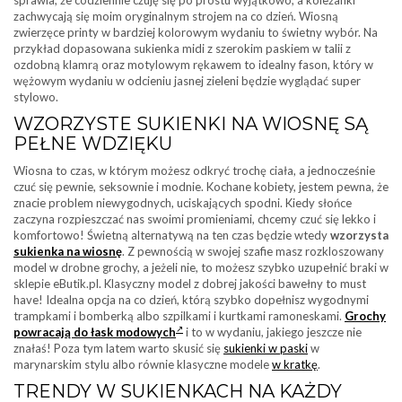
zachwycają się moim oryginalnym strojem na co dzień. Wiosną
zwierzęce printy w bardziej kolorowym wydaniu to świetny wybór. Na
przykład dopasowana sukienka midi z szerokim paskiem w talii z
ozdobną klamrą oraz motylowym rękawem to idealny fason, który w
wężowym wydaniu w odcieniu jasnej zieleni będzie wyglądać super
stylowo.
WZORZYSTE SUKIENKI NA WIOSNĘ SĄ
PEŁNE WDZIĘKU
Wiosna to czas, w którym możesz odkryć trochę ciała, a jednocześnie
czuć się pewnie, seksownie i modnie. Kochane kobiety, jestem pewna, że
znacie problem niewygodnych, uciskających spodni. Kiedy słońce
zaczyna rozpieszczać nas swoimi promieniami, chcemy czuć się lekko i
komfortowo! Świetną alternatywą na ten czas będzie wtedy
wzorzysta
sukienka na wiosnę
. Z pewnością w swojej szafie masz rozkloszowany
model w drobne grochy, a jeżeli nie, to możesz szybko uzupełnić braki w
sklepie eButik.pl. Klasyczny model z dobrej jakości bawełny to must
have! Idealna opcja na co dzień, którą szybko dopełnisz wygodnymi
trampkami i bomberką albo szpilkami i kurtkami ramoneskami.
Grochy
powracają do łask modowych
i to w wydaniu, jakiego jeszcze nie
znałaś! Poza tym latem warto skusić się
sukienki w paski
w
marynarskim stylu albo równie klasyczne modele
w kratkę
.
TRENDY W SUKIENKACH NA KAŻDY