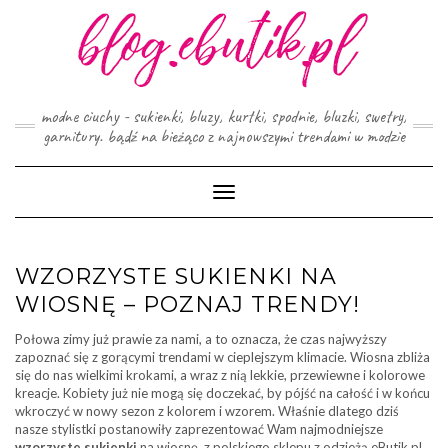
Skip
to
content
modne ciuchy - sukienki, bluzy, kurtki, spodnie, bluzki, swetry,
garnitury. bądź na bieżąco z najnowszymi trendami w modzie
Toggle
Navigation
WZORZYSTE SUKIENKI NA
WIOSNĘ – POZNAJ TRENDY!
Połowa zimy już prawie za nami, a to oznacza, że czas najwyższy
zapoznać się z gorącymi trendami w cieplejszym klimacie. Wiosna zbliża
się do nas wielkimi krokami, a wraz z nią lekkie, przewiewne i kolorowe
kreacje. Kobiety już nie mogą się doczekać, by pójść na całość i w końcu
wkroczyć w nowy sezon z kolorem i wzorem. Właśnie dlatego dziś
nasze stylistki postanowiły zaprezentować Wam najmodniejsze
wzorzyste sukienki
na wiosnę, z polskiego sklepu z odzieżą eButik.pl,