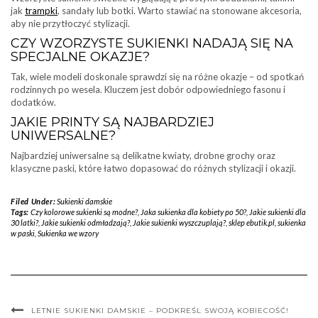
jak
trampki
, sandały lub botki. Warto stawiać na stonowane akcesoria,
aby nie przytłoczyć stylizacji.
CZY WZORZYSTE SUKIENKI NADAJĄ SIĘ NA
SPECJALNE OKAZJE?
Tak, wiele modeli doskonale sprawdzi się na różne okazje – od spotkań
rodzinnych po wesela. Kluczem jest dobór odpowiedniego fasonu i
dodatków.
JAKIE PRINTY SĄ NAJBARDZIEJ
UNIWERSALNE?
Najbardziej uniwersalne są delikatne kwiaty, drobne grochy oraz
klasyczne paski, które łatwo dopasować do różnych stylizacji i okazji.
Filed Under:
Sukienki damskie
Tags:
Czy kolorowe sukienki są modne?
,
Jaka sukienka dla kobiety po 50?
,
Jakie sukienki dla
30 latki?
,
Jakie sukienki odmładzają?
,
Jakie sukienki wyszczuplają?
,
sklep ebutik.pl
,
sukienka
w paski
,
Sukienka we wzory
LETNIE SUKIENKI DAMSKIE – PODKREŚL SWOJĄ KOBIECOŚĆ!