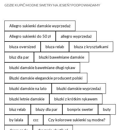
GDZIE KUPIĆ MODNE SWETRY NA JESIEŃ? PODPOWIADAMY
Allegro sukienki damskie wyprzedaż
Allegro sukienki do 50 zł
allegro wyprzedaż
bluza oversized
bluza relab
bluza z kryształkami
bluz dla par
bluzki bawełniane damskie
bluzki damskie bawełniane długi rękaw
Bluzki damskie eleganckie producent polski
bluzki damskie na lato
bluzki damskie wyprzedaż
bluzki letnie damskie
bluzki z krótkim rękawem
bluz relab
bluzy dla par
bonprix sweter
buty
by lalala
ccc
Czy kolorowe sukienki są modne?