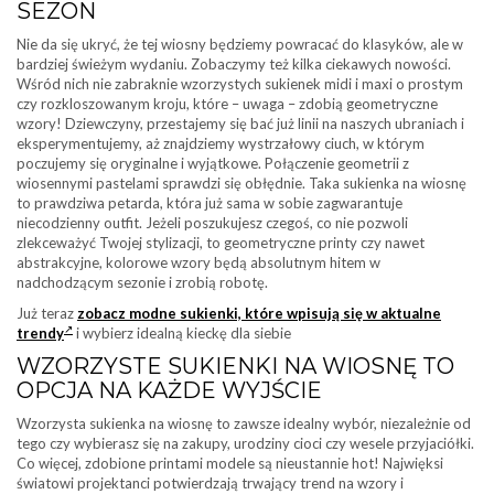
SEZON
Nie da się ukryć, że tej wiosny będziemy powracać do klasyków, ale w
bardziej świeżym wydaniu. Zobaczymy też kilka ciekawych nowości.
Wśród nich nie zabraknie wzorzystych sukienek midi i maxi o prostym
czy rozkloszowanym kroju, które – uwaga – zdobią geometryczne
wzory! Dziewczyny, przestajemy się bać już linii na naszych ubraniach i
eksperymentujemy, aż znajdziemy wystrzałowy ciuch, w którym
poczujemy się oryginalne i wyjątkowe. Połączenie geometrii z
wiosennymi pastelami sprawdzi się obłędnie. Taka sukienka na wiosnę
to prawdziwa petarda, która już sama w sobie zagwarantuje
niecodzienny outfit. Jeżeli poszukujesz czegoś, co nie pozwoli
zlekceważyć Twojej stylizacji, to geometryczne printy czy nawet
abstrakcyjne, kolorowe wzory będą absolutnym hitem w
nadchodzącym sezonie i zrobią robotę.
Już teraz
zobacz modne sukienki, które wpisują się w aktualne
trendy
i wybierz idealną kieckę dla siebie
WZORZYSTE SUKIENKI NA WIOSNĘ TO
OPCJA NA KAŻDE WYJŚCIE
Wzorzysta sukienka na wiosnę to zawsze idealny wybór, niezależnie od
tego czy wybierasz się na zakupy, urodziny cioci czy wesele przyjaciółki.
Co więcej, zdobione printami modele są nieustannie hot! Najwięksi
światowi projektanci potwierdzają trwający trend na wzory i