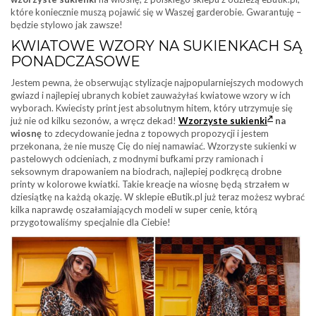
które koniecznie muszą pojawić się w Waszej garderobie. Gwarantuję –
będzie stylowo jak zawsze!
KWIATOWE WZORY NA SUKIENKACH SĄ
PONADCZASOWE
Jestem pewna, że obserwując stylizacje najpopularniejszych modowych
gwiazd i najlepiej ubranych kobiet zauważyłaś kwiatowe wzory w ich
wyborach. Kwiecisty print jest absolutnym hitem, który utrzymuje się
już nie od kilku sezonów, a wręcz dekad!
Wzorzyste sukienki
na
wiosnę
to zdecydowanie jedna z topowych propozycji i jestem
przekonana, że nie muszę Cię do niej namawiać. Wzorzyste sukienki w
pastelowych odcieniach, z modnymi bufkami przy ramionach i
seksownym drapowaniem na biodrach, najlepiej podkręcą drobne
printy w kolorowe kwiatki. Takie kreacje na wiosnę będą strzałem w
dziesiątkę na każdą okazję. W sklepie eButik.pl już teraz możesz wybrać
kilka naprawdę oszałamiających modeli w super cenie, którą
przygotowaliśmy specjalnie dla Ciebie!