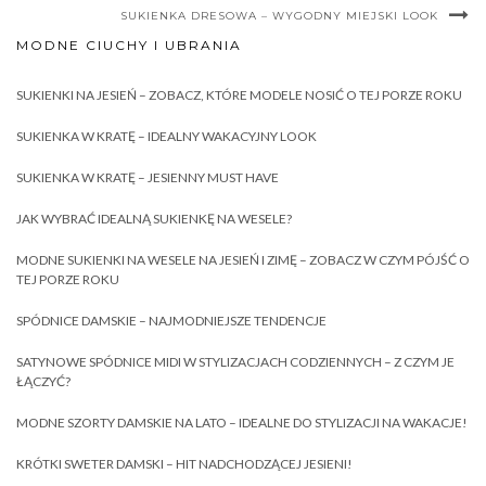
SUKIENKA DRESOWA – WYGODNY MIEJSKI LOOK
MODNE CIUCHY I UBRANIA
SUKIENKI NA JESIEŃ – ZOBACZ, KTÓRE MODELE NOSIĆ O TEJ PORZE ROKU
SUKIENKA W KRATĘ – IDEALNY WAKACYJNY LOOK
SUKIENKA W KRATĘ – JESIENNY MUST HAVE
JAK WYBRAĆ IDEALNĄ SUKIENKĘ NA WESELE?
MODNE SUKIENKI NA WESELE NA JESIEŃ I ZIMĘ – ZOBACZ W CZYM PÓJŚĆ O
TEJ PORZE ROKU
SPÓDNICE DAMSKIE – NAJMODNIEJSZE TENDENCJE
SATYNOWE SPÓDNICE MIDI W STYLIZACJACH CODZIENNYCH – Z CZYM JE
ŁĄCZYĆ?
MODNE SZORTY DAMSKIE NA LATO – IDEALNE DO STYLIZACJI NA WAKACJE!
KRÓTKI SWETER DAMSKI – HIT NADCHODZĄCEJ JESIENI!