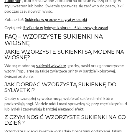
sukienki
, które zestawione z botkami na obcasie tworzą kreacje w
stylu western lub boho. Świetnie sprawdzą się zarówno do pracy, jak i
podczas casualowych wyjść.
Zobacz też:
Sukienka w grochy – zagraj w kropki
Czytaj też:
Stylizacja w jednym kolorze – 5 kluczowych zasad
FAQ – WZORZYSTE SUKIENKI NA
WIOSNĘ
JAKIE WZORZYSTE SUKIENKI SĄ MODNE NA
WIOSNĘ?
Wiosną modne są
sukienki w kwiaty
, grochy, paski oraz geometryczne
wzory. Popularne są także zwierzęce printy w bardziej kolorowej,
świeżej odsłonie.
JAK DOBRAĆ WZORZYSTĄ SUKIENKĘ DO
SYLWETKI?
Osoby o szczupłej sylwetce mogą wybierać sukienki mini, które
podkreślają nogi. Modele midi i maxi sprawdzą się przy chęci ukrycia ud
lub łydek i zapewniają bardziej elegancki efekt.
Z CZYM NOSIĆ WZORZYSTE SUKIENKI NA CO
DZIEŃ?
Wzorzyste sukienki świetnie wyglądają z prostymi dodatkami, takimi