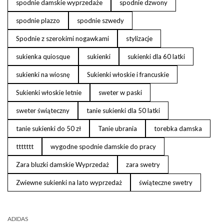
spodnie damskie wyprzedaże
spodnie dzwony
spodnie plazzo
spodnie szwedy
Spodnie z szerokimi nogawkami
stylizacje
sukienka quiosque
sukienki
sukienki dla 60 latki
sukienki na wiosnę
Sukienki włoskie i francuskie
Sukienki włoskie letnie
sweter w paski
sweter świąteczny
tanie sukienki dla 50 latki
tanie sukienki do 50 zł
Tanie ubrania
torebka damska
ttttttt
wygodne spodnie damskie do pracy
Zara bluzki damskie Wyprzedaż
zara swetry
Zwiewne sukienki na lato wyprzedaż
świąteczne swetry
ADIDAS