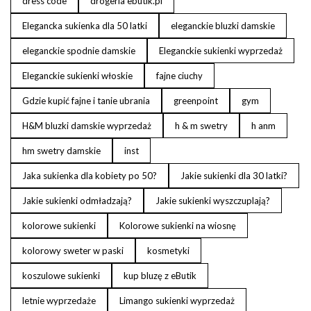
dress code
drogeria ebutik.pl
Elegancka sukienka dla 50 latki
eleganckie bluzki damskie
eleganckie spodnie damskie
Eleganckie sukienki wyprzedaż
Eleganckie sukienki włoskie
fajne ciuchy
Gdzie kupić fajne i tanie ubrania
greenpoint
gym
H&M bluzki damskie wyprzedaż
h & m swetry
h anm
hm swetry damskie
inst
Jaka sukienka dla kobiety po 50?
Jakie sukienki dla 30 latki?
Jakie sukienki odmładzają?
Jakie sukienki wyszczuplają?
kolorowe sukienki
Kolorowe sukienki na wiosnę
kolorowy sweter w paski
kosmetyki
koszulowe sukienki
kup bluzę z eButik
letnie wyprzedaże
Limango sukienki wyprzedaż