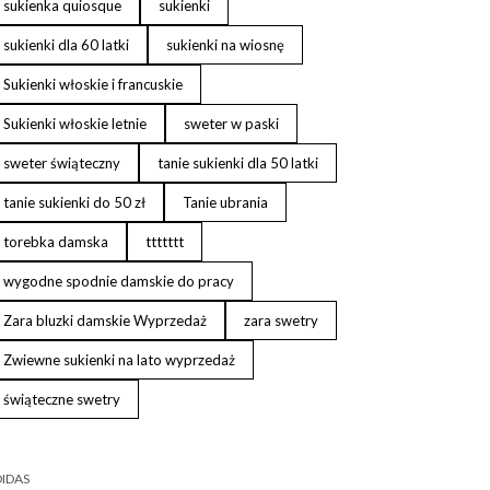
sukienka quiosque
sukienki
sukienki dla 60 latki
sukienki na wiosnę
Sukienki włoskie i francuskie
Sukienki włoskie letnie
sweter w paski
sweter świąteczny
tanie sukienki dla 50 latki
tanie sukienki do 50 zł
Tanie ubrania
torebka damska
ttttttt
wygodne spodnie damskie do pracy
Zara bluzki damskie Wyprzedaż
zara swetry
Zwiewne sukienki na lato wyprzedaż
świąteczne swetry
IDAS