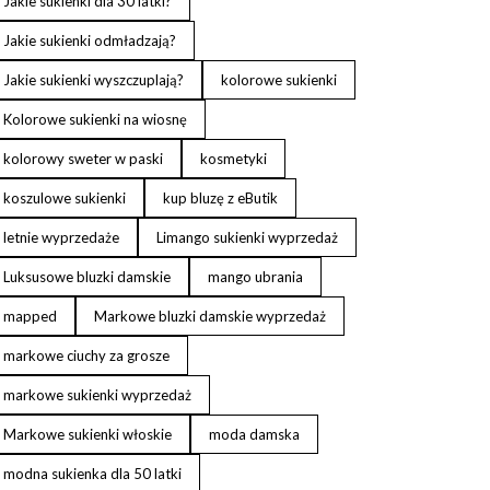
Jakie sukienki dla 30 latki?
Jakie sukienki odmładzają?
Jakie sukienki wyszczuplają?
kolorowe sukienki
Kolorowe sukienki na wiosnę
kolorowy sweter w paski
kosmetyki
koszulowe sukienki
kup bluzę z eButik
letnie wyprzedaże
Limango sukienki wyprzedaż
Luksusowe bluzki damskie
mango ubrania
mapped
Markowe bluzki damskie wyprzedaż
markowe ciuchy za grosze
markowe sukienki wyprzedaż
Markowe sukienki włoskie
moda damska
modna sukienka dla 50 latki