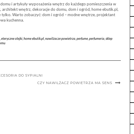
 domu i artykuły wyposażenia wnętrz do każdego pomieszczenia w
, architekt wnętrz, dekoracje do domu, dom i ogród, home ebutik.pl,
ie tylko. Warto zobaczyć: dom i ogród – modne wnętrze, projektant
owa kuchenna.
,
eteryczne olejki
,
home ebutik.pl
,
nawilżacze powietrza
,
perfume
,
perfumeria
,
sklep
domu
CESORIA DO SYPIALNI
CZY NAWILŻACZ POWIETRZA MA SENS