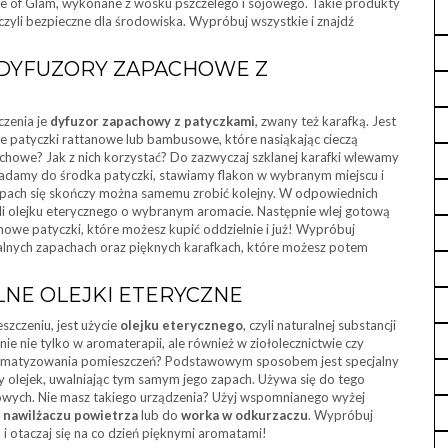
e of Glam, wykonane z wosku pszczelego i sojowego. Takie produkty
 czyli bezpieczne dla środowiska. Wypróbuj wszystkie i znajdź
 DYFUZORY ZAPACHOWE Z
zenia je
dyfuzor zapachowy z patyczkami
, zwany też karafką. Jest
 patyczki rattanowe lub bambusowe, które nasiąkając cieczą
chowe? Jak z nich korzystać? Do zazwyczaj szklanej karafki wlewamy
adamy do środka patyczki, stawiamy flakon w wybranym miejscu i
zapach się skończy można samemu zrobić kolejny. W odpowiednich
li olejku eterycznego o wybranym aromacie. Następnie wlej gotową
owe patyczki, które możesz kupić oddzielnie i już! Wypróbuj
alnych zapachach oraz pięknych karafkach, które możesz potem
NE OLEJKI ETERYCZNE
zczeniu, jest użycie
olejku eterycznego
, czyli naturalnej substancji
ie nie tylko w aromaterapii, ale również w ziołolecznictwie czy
aromatyzowania pomieszczeń? Podstawowym sposobem jest specjalny
 olejek, uwalniając tym samym jego zapach. Używa się do tego
wych. Nie masz takiego urządzenia? Użyj wspomnianego wyżej
w
nawilżaczu powietrza
lub do
worka w odkurzaczu
. Wypróbuj
 i otaczaj się na co dzień pięknymi aromatami!