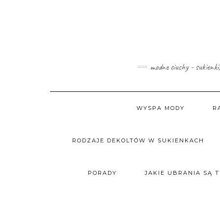
Skip
to
content
modne ciuchy - sukienki
WYSPA MODY
R
RODZAJE DEKOLTÓW W SUKIENKACH
PORADY
JAKIE UBRANIA SĄ 