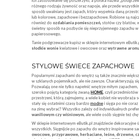
ich zastosowanie się poszerzyło, a polska nazwa „podgrze
różnego rodzaju żywność oraz napoje, ale przede wszystki
sposób uwalniany jest zapach, który wypełnia daną przestr
lub kolorowe, zapachowe i bezzapachowe. Robione są najczę
również do
ozdabiania pomieszczeń,
stołów czy blatów, w
świetny sposób na pozbycie się nieprzyjemnego zapachu w 
papierosowego.
Tanie podgrzewacze kupisz w sklepie internetowym eButik.p
słodkie wonie
kwiatowe i owocowe oraz
wytrawne arom
STYLOWE ŚWIECE ZAPACHOWE
Popularnymi zapachami do wnętrz są także znacznie więk
w szklanych pojemnikach, ale nie zawsze. Charakteryzują 
Pozwalają one nie tylko napełnić wnętrze miłym zapachem,
szeroko pojętą kategorię zwaną
HOME
, czyli przedmiotów 
przestrzeni, którą zajmujemy, a wiele kobiet nie wyobraża
stały się ostatnimi czasy bardzo
modne
i sięga po nie cora
na zimę wybrać? Wszystko zależy od indywidualnych prefer
waniliowym czy wiśniowym
, ale wiele osób sięgnie też ch
W sklepie internetowym eButik.pl znajdziecie dekoracyjne
wszystkich. Sięgnijcie po zapachy do wnętrz inspirowane 
owocowe, przyprawowe, herbaciane, leśne, drzewne, 