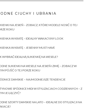
ODNE CIUCHY I UBRANIA
KIENKI NA JESIEŃ – ZOBACZ, KTÓRE MODELE NOSIĆ O TEJ
ORZE ROKU
KIENKA W KRATĘ – IDEALNY WAKACYJNY LOOK
KIENKA W KRATĘ – JESIENNY MUST HAVE
K WYBRAĆ IDEALNĄ SUKIENKĘ NA WESELE?
DNE SUKIENKI NA WESELE NA JESIEŃ I ZIMĘ – ZOBACZ W
YM PÓJŚĆ O TEJ PORZE ROKU
ÓDNICE DAMSKIE – NAJMODNIEJSZE TENDENCJE
TYNOWE SPÓDNICE MIDI W STYLIZACJACH CODZIENNYCH – Z
YM JE ŁĄCZYĆ?
DNE SZORTY DAMSKIE NA LATO – IDEALNE DO STYLIZACJI NA
AKACJE!