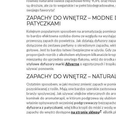
również naturalne świece zapachowe firmy YOPE oraz Hous
są droższe, ale za to wegańskie i w pełni biodegradowalne,
swojego faworyta!
ZAPACHY DO WNĘTRZ – MODNE
PATYCZKAMI
Kolejnym popularnym sposobem na aromatyzację pomieszc
to bardzo efektowna ozdoba domu ze względu na wystające
przenoszą zapach do powietrza. Jak działają dyfuzory zapa
dołączone do zestawu perfumy o określonym zapachu, wkł
gotowe. Jest to bardzo łatwe i bezpieczne w użyciu. Gdy 
proporcjach rozrób z alkoholem etylowym kilkanaście krop
mieszankę do uprzednio umytego flakonu, włóż do środka n
stylowe dyfuzory marki
Allverne
o egzotycznych i tropik
używać ponownie.
ZAPACHY DO WNĘTRZ – NATURAL
Ostatnim sposobem, w jaki możesz zmienić zapach w pomies
pozyskiwanej z roślin. Mają one bardzo szerokie zastosowan
branży spożywczej. Jak używać olejków eterycznych do 
kominek do aromaterapii, w którym podgrzewa się ulubiony
właśnie opisywanych wcześniej
podgrzewaczy
bezzapacho
dyfuzora z patyczkami
, wlej kilka kropli do miski z wodą 
zapachy do wnętrz dostępne
na stronie sklepu
eButik.pl