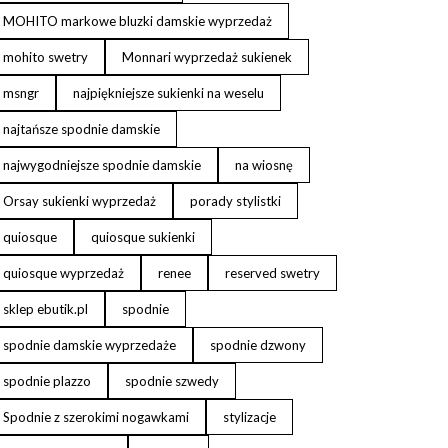
MOHITO markowe bluzki damskie wyprzedaż
mohito swetry
Monnari wyprzedaż sukienek
msngr
najpiękniejsze sukienki na weselu
najtańsze spodnie damskie
najwygodniejsze spodnie damskie
na wiosnę
Orsay sukienki wyprzedaż
porady stylistki
quiosque
quiosque sukienki
quiosque wyprzedaż
renee
reserved swetry
sklep ebutik.pl
spodnie
spodnie damskie wyprzedaże
spodnie dzwony
spodnie plazzo
spodnie szwedy
Spodnie z szerokimi nogawkami
stylizacje