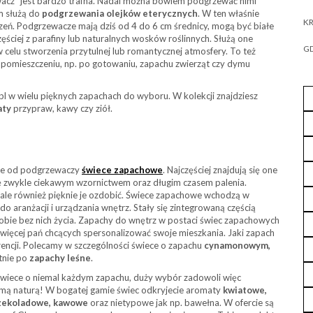
wacz” jest bardzo trafna. Nadal można bowiem podgrzewać nimi
m służą do
podgrzewania olejków eterycznych
. W ten właśnie
KR
zeń. Podgrzewacze mają dziś od 4 do 6 cm średnicy, mogą być białe
ściej z parafiny lub naturalnych wosków roślinnych. Służą one
GD
 celu stworzenia przytulnej lub romantycznej atmosfery. To też
pomieszczeniu, np. po gotowaniu, zapachu zwierząt czy dymu
l w wielu pięknych zapachach do wyboru. W kolekcji znajdziesz
aty
przypraw, kawy czy ziół.
sze od podgrzewaczy
świece zapachowe
. Najczęściej znajdują się one
się zwykle ciekawym wzornictwem oraz długim czasem palenia.
 ale również pięknie je ozdobić. Świece zapachowe wchodzą w
do aranżacji i urządzania wnętrz. Stały się zintegrowaną częścią
 sobie bez nich życia. Zapachy do wnętrz w postaci świec zapachowych
z więcej pań chcących spersonalizować swoje mieszkania. Jaki zapach
encji. Polecamy w szczególności świece o zapachu
cynamonowym,
ętnie po
zapachy leśne
.
 świece o niemal każdym zapachu, duży wybór zadowoli więc
samą naturą! W bogatej gamie świec odkryjecie aromaty
kwiatowe,
czekoladowe, kawowe
oraz nietypowe jak np. bawełna. W ofercie są