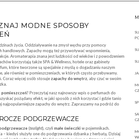
M
OZNAJ MODNE SPOSOBY
SU
ZEŃ
P
edzinach życia. Oddziaływanie na zmysł węchu przy pomocy
SU
ch handlowych. Zapachy mogą też przywoływać wspomnienia,
cje. Aromaterapia znana jest ludzkości od wieków i z powodzeniem
SU
pachów korzystają także SPA & Wellness, hotele oraz gabinety
rfum, które tworzone są specjalnie z myślą o dogadzaniu naszym
ie, ale również w pomieszczeniach, w których często przebywamy.
JA
. Coraz więcej osób stosuje
zapachy do wnętrz
, aby czuć w swoim
zka.
MO
CZ
i pomieszczeń
? Przeczytaj nasz najnowszy wpis o perfumach do
zyskać pożądany efekt, w jaki sposób z nich korzystać i gdzie tanio
SP
ciej najpopularniejsze zapachy do wnętrz. Zapraszamy na podróż do
SA
 UROCZE PODGRZEWACZE
CZ
podgrzewacze
(
tealight
), czyli
małe świeczki
w pojemnikach.
MO
 – kiedyś służyły one do podgrzewania dzbanka z herbatą. Dzisiaj
W