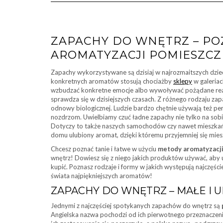
ZAPACHY DO WNĘTRZ – P
AROMATYZACJI POMIESZC
Zapachy wykorzystywane są dzisiaj w najrozmaitszych dzi
konkretnych aromatów stosują chociażby
sklepy
w galeria
wzbudzać konkretne emocje albo wywoływać pożądane reak
sprawdza się w dzisiejszych czasach. Z różnego rodzaju za
odnowy biologicznej. Ludzie bardzo chętnie używają też pe
nozdrzom. Uwielbiamy czuć ładne zapachy nie tylko na sob
Dotyczy to także naszych samochodów czy nawet mieszkań
domu ulubiony aromat, dzięki któremu przyjemniej się mies
Chcesz poznać tanie i łatwe w użyciu
metody aromatyzacj
wnętrz! Dowiesz się z niego jakich produktów używać, aby u
kupić. Poznasz rodzaje i formy w jakich występują najczęś
świata najpiękniejszych aromatów!
ZAPACHY DO WNĘTRZ – MAŁE I
Jednymi z najczęściej spotykanych zapachów do wnętrz są
Angielska nazwa pochodzi od ich pierwotnego przeznaczenia