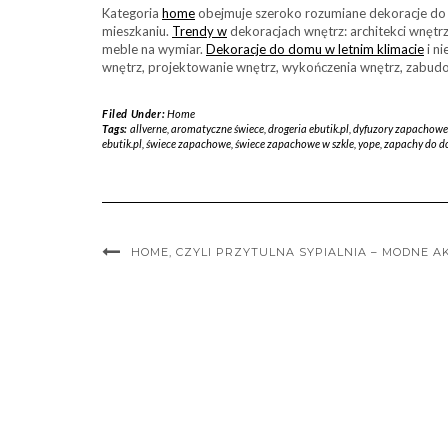
Kategoria
home
obejmuje szeroko rozumiane dekoracje do
mieszkaniu.
Trendy w
dekoracjach wnętrz: architekci wnętrz
meble na wymiar.
Dekoracje do domu w letnim klimacie
i n
wnętrz, projektowanie wnętrz, wykończenia wnętrz, zabud
Filed Under:
Home
Tags:
allverne
,
aromatyczne świece
,
drogeria ebutik.pl
,
dyfuzory zapachowe
ebutik.pl
,
świece zapachowe
,
świece zapachowe w szkle
,
yope
,
zapachy do 
HOME, CZYLI PRZYTULNA SYPIALNIA – MODNE AK