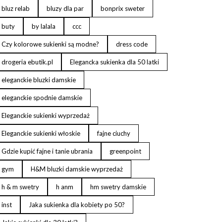
bluz relab
bluzy dla par
bonprix sweter
buty
by lalala
ccc
Czy kolorowe sukienki są modne?
dress code
drogeria ebutik.pl
Elegancka sukienka dla 50 latki
eleganckie bluzki damskie
eleganckie spodnie damskie
Eleganckie sukienki wyprzedaż
Eleganckie sukienki włoskie
fajne ciuchy
Gdzie kupić fajne i tanie ubrania
greenpoint
gym
H&M bluzki damskie wyprzedaż
h & m swetry
h anm
hm swetry damskie
inst
Jaka sukienka dla kobiety po 50?