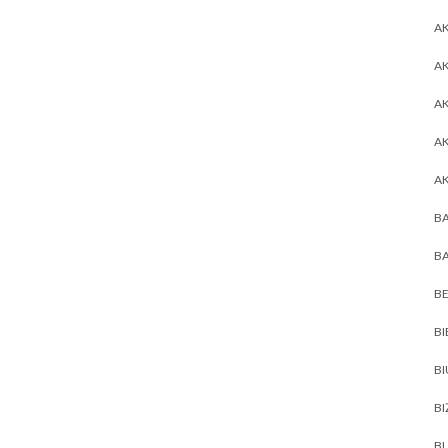
AK
AK
A
A
A
BA
BA
BE
BI
B
BI
BL