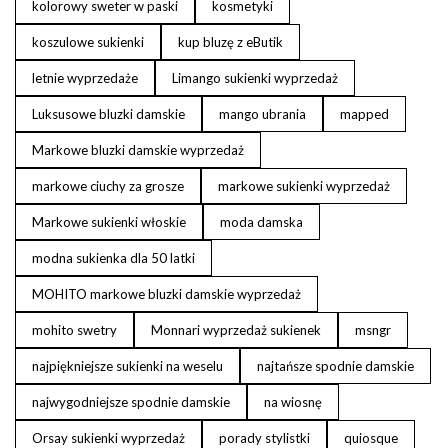
kolorowy sweter w paski
kosmetyki
koszulowe sukienki
kup bluzę z eButik
letnie wyprzedaże
Limango sukienki wyprzedaż
Luksusowe bluzki damskie
mango ubrania
mapped
Markowe bluzki damskie wyprzedaż
markowe ciuchy za grosze
markowe sukienki wyprzedaż
Markowe sukienki włoskie
moda damska
modna sukienka dla 50 latki
MOHITO markowe bluzki damskie wyprzedaż
mohito swetry
Monnari wyprzedaż sukienek
msngr
najpiękniejsze sukienki na weselu
najtańsze spodnie damskie
najwygodniejsze spodnie damskie
na wiosnę
Orsay sukienki wyprzedaż
porady stylistki
quiosque