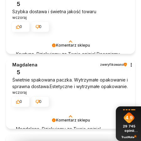
5
takich klientów. Z pozdrowieniami, obsługa sklepu.
Szybka dostawa i świetna jakość towaru
wczoraj
0
0
Komentarz sklepu
Krystyna, Dziękujemy za Twoją opinię! Doceniamy
czas poświęcony na podzielenie się z nami Twoim
Magdalena
zweryfikowano
doświadczeniem. Jesteśmy szczęśliwi, że mamy
5
takich klientów. Z pozdrowieniami, obsługa sklepu.
Świetnie spakowana paczka. Wytrzymałe opakowanie i
sprawna dostawa.Estetyczne i wytrzymałe opakowanie.
wczoraj
0
0
4.9
Komentarz sklepu
29 745
Magdalena, Dziękujemy za Twoją opinię!
opinii
Doceniamy czas poświęcony na podzielenie się z
z całego
okresu