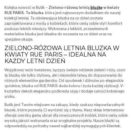
Kolejna nowość w Butik –
Zielono-różową letnią
bluzkę
w kwiaty
RUE PARIS. To bluzka
która jest najnowszym dodatkiem do naszej
kolekcji letniej. Ta olśniewająca bluzka na co dzień została
zaprojektowana z myślą o kobietach, które cenią sobie styl i komfort
podczas letnich miesięcy. Wykonana z lekkich, przewiewnych
materiałów bluzka jest idealna do noszenia na co dzień oraz na
specjalne okazje.
ZIELONO-RÓŻOWA LETNIA BLUZKA W
KWIATY RUE PARIS – IDEALNA NA
KAŻDY LETNI DZIEŃ
Wyjątkowy wzór kwiatowy, łączący świeże odcienie zieleni i różu, czyni
tę bluzkę nie tylko stylową, ale i niezwykle łatwą do dopasowania do
różnych elementów garderoby. Od spodenek i dżinsów po eleganckie
spódnice, bluzka od RUE PARIS doda koloru i życia każdej stylizacji. V-
kształtny dekolt elegancko podkreśla szyję i dodaje całości kobiecego
uroku.
Butik jest Twoim miejscem na zakupy, kiedy szukasz niepowtarzalnych
bluzek, które pozwolą Ci wyróżnić się z tłumu. Nasz sklep internetowy
oferuje szeroką gamę ubrań dla nowoczesnych kobiet, które cenią sobie
wysoką jakość wykonania oraz oryginalne projekty. Nasze bluzki są
odpowiedzią na potrzeby nawet najbardziej wymagających klientek.