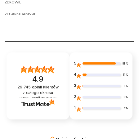
ZDROWIE
ZEGARKI DAMSKIE
5
88%
4
11%
4.9
3
1%
29 745
opinii klientów
z całego okresu
2
0%
zebranych i zweryfikowanych przez
1
1%