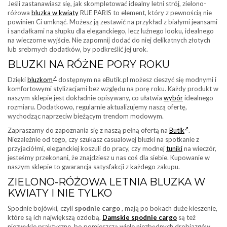
Jeśli zastanawiasz się, jak skompletować idealny letni strój, zielono-
różowa
bluzka w kwiaty
RUE PARIS to element, który z pewnością nie
powinien Ci umknąć. Możesz ją zestawić na przykład z białymi jeansami
i sandałkami na słupku dla eleganckiego, lecz luźnego looku, idealnego
na wieczorne wyjście. Nie zapomnij dodać do niej delikatnych złotych
lub srebrnych dodatków, by podkreślić jej urok.
BLUZKI NA RÓŻNE PORY ROKU
Dzięki
bluzkom
dostępnym na eButik.pl możesz cieszyć się modnymi i
komfortowymi stylizacjami bez względu na porę roku. Każdy produkt w
naszym sklepie jest dokładnie opisywany, co ułatwia
wybór
idealnego
rozmiaru. Dodatkowo, regularnie aktualizujemy naszą ofertę,
wychodząc naprzeciw bieżącym trendom modowym.
Zapraszamy do zapoznania się z naszą pełną ofertą na
Butik
.
Niezależnie od tego, czy szukasz casualowej bluzki na spotkanie z
przyjaciółmi, eleganckiej koszuli do pracy, czy modnej
tuniki
na wieczór,
jesteśmy przekonani, że znajdziesz u nas coś dla siebie. Kupowanie w
naszym sklepie to gwarancja satysfakcji z każdego zakupu.
ZIELONO-RÓŻOWA LETNIA BLUZKA W
KWIATY I NIE TYLKO
Spodnie bojówki, czyli
spodnie cargo
, mają po bokach duże kieszenie,
które są ich największą ozdobą.
Damskie spodnie cargo
są też
niezwykle praktyczne, bo pomieszczą wiele niezbędnych drobiazgów.