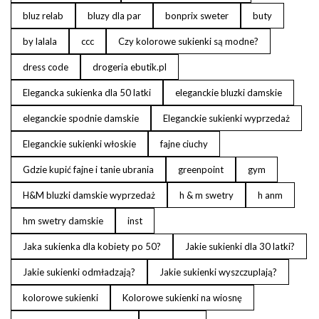
bluz relab
bluzy dla par
bonprix sweter
buty
by lalala
ccc
Czy kolorowe sukienki są modne?
dress code
drogeria ebutik.pl
Elegancka sukienka dla 50 latki
eleganckie bluzki damskie
eleganckie spodnie damskie
Eleganckie sukienki wyprzedaż
Eleganckie sukienki włoskie
fajne ciuchy
Gdzie kupić fajne i tanie ubrania
greenpoint
gym
H&M bluzki damskie wyprzedaż
h & m swetry
h anm
hm swetry damskie
inst
Jaka sukienka dla kobiety po 50?
Jakie sukienki dla 30 latki?
Jakie sukienki odmładzają?
Jakie sukienki wyszczuplają?
kolorowe sukienki
Kolorowe sukienki na wiosnę