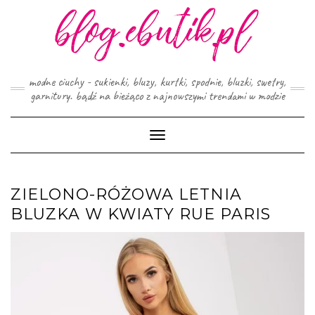
Skip
to
content
modne ciuchy - sukienki, bluzy, kurtki, spodnie, bluzki, swetry,
garnitury. bądź na bieżąco z najnowszymi trendami w modzie
Toggle
Navigation
ZIELONO-RÓŻOWA LETNIA
BLUZKA W KWIATY RUE PARIS