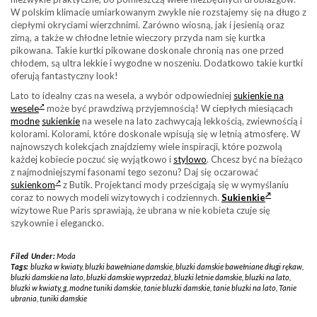
W polskim klimacie umiarkowanym zwykle nie rozstajemy się na długo z
ciepłymi okryciami wierzchnimi. Zarówno wiosną, jak i jesienią oraz
zimą, a także w chłodne letnie wieczory przyda nam się kurtka
pikowana. Takie kurtki pikowane doskonale chronią nas one przed
chłodem, są ultra lekkie i wygodne w noszeniu. Dodatkowo takie kurtki
oferują fantastyczny look!
Lato to idealny czas na wesela, a wybór odpowiedniej
sukienkie na
wesele
może być prawdziwą przyjemnością! W ciepłych miesiącach
modne
sukienkie
na wesele na lato zachwycają lekkością, zwiewnością i
kolorami. Kolorami, które doskonale wpisują się w letnią atmosferę. W
najnowszych kolekcjach znajdziemy wiele inspiracji, które pozwolą
każdej kobiecie poczuć się wyjątkowo i
stylowo
. Chcesz być na bieżąco
z najmodniejszymi fasonami tego sezonu? Daj się oczarować
sukienkom
z Butik. Projektanci mody prześcigają się w wymyślaniu
coraz to nowych modeli wizytowych i codziennych.
Sukienkie
wizytowe Rue Paris sprawiają, że ubrana w nie kobieta czuje się
szykownie i elegancko.
Filed Under:
Moda
Tags:
bluzka w kwiaty
,
bluzki bawełniane damskie
,
bluzki damskie bawełniane długi rękaw
,
bluzki damskie na lato
,
bluzki damskie wyprzedaż
,
bluzki letnie damskie
,
bluzki na lato
,
bluzki w kwiaty
,
g
,
modne tuniki damskie
,
tanie bluzki damskie
,
tanie bluzki na lato
,
Tanie
ubrania
,
tuniki damskie