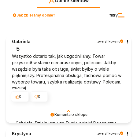
Opinie klientów
Jak zbieramy opinie?
filtry
Gabriela
zweryfikowano
5
Wszystko dotarło tak, jak uzgodniliśmy. Towar
przyszedł w stanie nienaruszonym, polecam. Jakby
wszędzie była taka obsługa, świat byłby o wiele
piękniejszy. Profesjonalna obsługa, fachowa pomoc w
wyborze towaru, szybka realizacja dostawy. Polecam.
wczoraj
0
0
Komentarz sklepu
Gabriela, Dziękujemy za Twoją opinię! Doceniamy
czas poświęcony na podzielenie się z nami Twoim
Krystyna
zweryfikowano
doświadczeniem. Jesteśmy szczęśliwi, że mamy