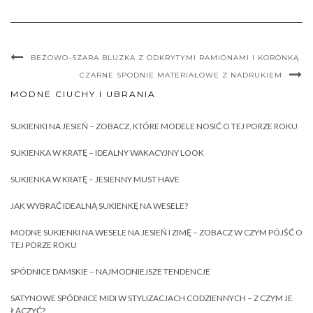
BEŻOWO-SZARA BLUZKA Z ODKRYTYMI RAMIONAMI I KORONKĄ
CZARNE SPODNIE MATERIAŁOWE Z NADRUKIEM
MODNE CIUCHY I UBRANIA
SUKIENKI NA JESIEŃ – ZOBACZ, KTÓRE MODELE NOSIĆ O TEJ PORZE ROKU
SUKIENKA W KRATĘ – IDEALNY WAKACYJNY LOOK
SUKIENKA W KRATĘ – JESIENNY MUST HAVE
JAK WYBRAĆ IDEALNĄ SUKIENKĘ NA WESELE?
MODNE SUKIENKI NA WESELE NA JESIEŃ I ZIMĘ – ZOBACZ W CZYM PÓJŚĆ O
TEJ PORZE ROKU
SPÓDNICE DAMSKIE – NAJMODNIEJSZE TENDENCJE
SATYNOWE SPÓDNICE MIDI W STYLIZACJACH CODZIENNYCH – Z CZYM JE
ŁĄCZYĆ?