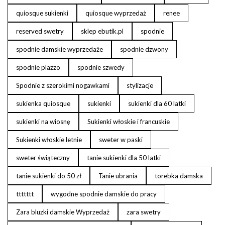
quiosque sukienki
quiosque wyprzedaż
renee
reserved swetry
sklep ebutik.pl
spodnie
spodnie damskie wyprzedaże
spodnie dzwony
spodnie plazzo
spodnie szwedy
Spodnie z szerokimi nogawkami
stylizacje
sukienka quiosque
sukienki
sukienki dla 60 latki
sukienki na wiosnę
Sukienki włoskie i francuskie
Sukienki włoskie letnie
sweter w paski
sweter świąteczny
tanie sukienki dla 50 latki
tanie sukienki do 50 zł
Tanie ubrania
torebka damska
ttttttt
wygodne spodnie damskie do pracy
Zara bluzki damskie Wyprzedaż
zara swetry