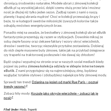
chroniącą środowisko naturalne. Modele ubrań z zimowej kolekcji
eButik.pl są wysokiej jakości, dzięki czemu służą przez lata i możesz
nosić je dłużej niż tylko jeden sezon. Zadbaj razem z nami o naszą
planetę i kupuj ubrania mądrze! Choć w kolekcji przeważają brązy i
beże, to w kategorii swetrów miłośniczki żywszych kolorów także
odnajdą mnóstwo energetycznych braw.
Ponadto miej na uwadze, że bestsellery z zimowej kolekcji ubrań eButik
fantastycznie prezentują się razem w stylizacjach. Dowolnie miksuj ze
sobą ciepłe fasony oraz ciekawe faktury i wzory okryć wierzchnich,
dresów i swetrów, tworząc niezwykle przytulne zestawienia. Dobieraj
do nich ciepłe masywne buty zimowe, takie jak na przykład śniegowce
czy traperki na traktorowej podeszwie i nie dawaj się chłodom!
Bądź czujna i wypatruj na stronie oraz w naszych social mediach kiedy
pojawi się pełna
zimowa kolekcja odzieży w sklepie internetowym
eButik
. Z nami przygotujesz się na najmroźniejszą zimę, będziesz
wyglądać totalnie stylowo i zdobędziesz największe hity zimowej mody.
Sprawdź ten trend:
Dzianina na jesień od marki Rue Paris – poznaj
trendy sezonu!
Zobacz hity mody:
Koszule jako okrycie wierzchnie – zobacz jak je
nosić
Filed Under:
Moda
,
Traperki