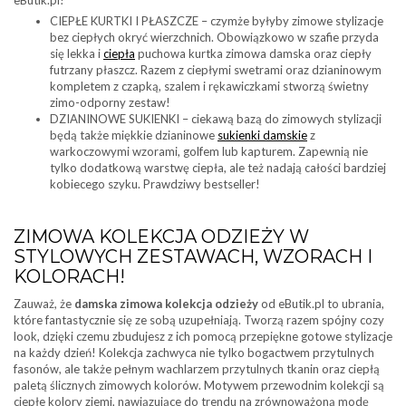
eButik.pl!
CIEPŁE KURTKI I PŁASZCZE – czymże byłyby zimowe stylizacje
bez ciepłych okryć wierzchnich. Obowiązkowo w szafie przyda
się lekka i
ciepła
puchowa kurtka zimowa damska oraz ciepły
futrzany płaszcz. Razem z ciepłymi swetrami oraz dzianinowym
kompletem z czapką, szalem i rękawiczkami stworzą świetny
zimo-odporny zestaw!
DZIANINOWE SUKIENKI – ciekawą bazą do zimowych stylizacji
będą także miękkie dzianinowe
sukienki damskie
z
warkoczowymi wzorami, golfem lub kapturem. Zapewnią nie
tylko dodatkową warstwę ciepła, ale też nadają całości bardziej
kobiecego szyku. Prawdziwy bestseller!
ZIMOWA KOLEKCJA ODZIEŻY W
STYLOWYCH ZESTAWACH, WZORACH I
KOLORACH!
Zauważ, że
damska zimowa kolekcja odzieży
od eButik.pl to ubrania,
które fantastycznie się ze sobą uzupełniają. Tworzą razem spójny cozy
look, dzięki czemu zbudujesz z ich pomocą przepiękne gotowe stylizacje
na każdy dzień! Kolekcja zachwyca nie tylko bogactwem przytulnych
fasonów, ale także pełnym wachlarzem przytulnych tkanin oraz ciepłą
paletą ślicznych zimowych kolorów. Motywem przewodnim kolekcji są
ciepłe kolory ziemi, nawiązujące do trendu na zrównoważoną modę