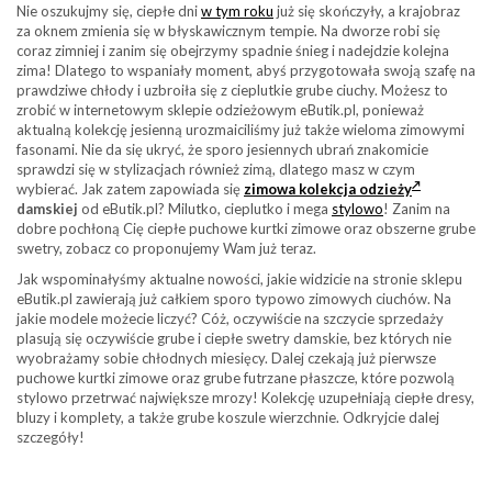
Nie oszukujmy się, ciepłe dni
w tym roku
już się skończyły, a krajobraz
za oknem zmienia się w błyskawicznym tempie. Na dworze robi się
coraz zimniej i zanim się obejrzymy spadnie śnieg i nadejdzie kolejna
zima! Dlatego to wspaniały moment, abyś przygotowała swoją szafę na
prawdziwe chłody i uzbroiła się z cieplutkie grube ciuchy. Możesz to
zrobić w internetowym sklepie odzieżowym eButik.pl, ponieważ
aktualną kolekcję jesienną urozmaiciliśmy już także wieloma zimowymi
fasonami. Nie da się ukryć, że sporo jesiennych ubrań znakomicie
sprawdzi się w stylizacjach również zimą, dlatego masz w czym
wybierać. Jak zatem zapowiada się
zimowa kolekcja odzieży
damskiej
od eButik.pl? Milutko, cieplutko i mega
stylowo
! Zanim na
dobre pochłoną Cię ciepłe puchowe kurtki zimowe oraz obszerne grube
swetry, zobacz co proponujemy Wam już teraz.
Jak wspominałyśmy aktualne nowości, jakie widzicie na stronie sklepu
eButik.pl zawierają już całkiem sporo typowo zimowych ciuchów. Na
jakie modele możecie liczyć? Cóż, oczywiście na szczycie sprzedaży
plasują się oczywiście grube i ciepłe swetry damskie, bez których nie
wyobrażamy sobie chłodnych miesięcy. Dalej czekają już pierwsze
puchowe kurtki zimowe oraz grube futrzane płaszcze, które pozwolą
stylowo przetrwać największe mrozy! Kolekcję uzupełniają ciepłe dresy,
bluzy i komplety, a także grube koszule wierzchnie. Odkryjcie dalej
szczegóły!