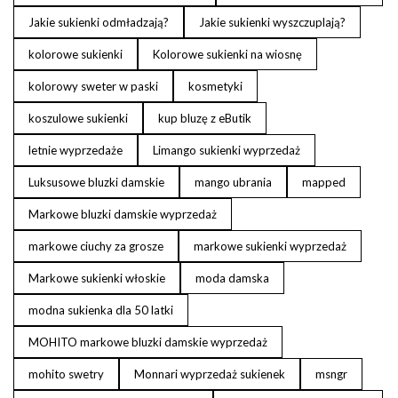
Jakie sukienki odmładzają?
Jakie sukienki wyszczuplają?
kolorowe sukienki
Kolorowe sukienki na wiosnę
kolorowy sweter w paski
kosmetyki
koszulowe sukienki
kup bluzę z eButik
letnie wyprzedaże
Limango sukienki wyprzedaż
Luksusowe bluzki damskie
mango ubrania
mapped
Markowe bluzki damskie wyprzedaż
markowe ciuchy za grosze
markowe sukienki wyprzedaż
Markowe sukienki włoskie
moda damska
modna sukienka dla 50 latki
MOHITO markowe bluzki damskie wyprzedaż
mohito swetry
Monnari wyprzedaż sukienek
msngr