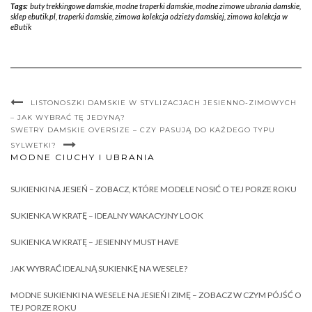
Tags:
buty trekkingowe damskie
,
modne traperki damskie
,
modne zimowe ubrania damskie
,
sklep ebutik.pl
,
traperki damskie
,
zimowa kolekcja odzieży damskiej
,
zimowa kolekcja w
eButik
LISTONOSZKI DAMSKIE W STYLIZACJACH JESIENNO-ZIMOWYCH
– JAK WYBRAĆ TĘ JEDYNĄ?
SWETRY DAMSKIE OVERSIZE – CZY PASUJĄ DO KAŻDEGO TYPU
SYLWETKI?
MODNE CIUCHY I UBRANIA
SUKIENKI NA JESIEŃ – ZOBACZ, KTÓRE MODELE NOSIĆ O TEJ PORZE ROKU
SUKIENKA W KRATĘ – IDEALNY WAKACYJNY LOOK
SUKIENKA W KRATĘ – JESIENNY MUST HAVE
JAK WYBRAĆ IDEALNĄ SUKIENKĘ NA WESELE?
MODNE SUKIENKI NA WESELE NA JESIEŃ I ZIMĘ – ZOBACZ W CZYM PÓJŚĆ O
TEJ PORZE ROKU