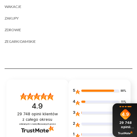
WAKACJE
ZAKUPY
ZDROWIE
ZEGARKI DAMSKIE
5
88%
4
11%
4.9
3
1%
29 748
opinii klientów
4.9
z całego okresu
29 748
2
0%
zebranych i zweryfikowanych przez
opinii
z całego
1
1%
okresu