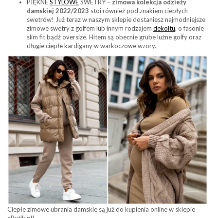
PIĘKNE
STYLOWE
SWETRY –
zimowa kolekcja odzieży
damskiej 2022/2023
stoi również pod znakiem ciepłych
swetrów! Już teraz w naszym sklepie dostaniesz najmodniejsze
zimowe swetry z golfem lub innym rodzajem
dekoltu
, o fasonie
slim fit bądź oversize. Hitem są obecnie grube luźne golfy oraz
długie ciepłe kardigany w warkoczowe wzory.
Ciepłe zimowe ubrania damskie są już do kupienia online w sklepie