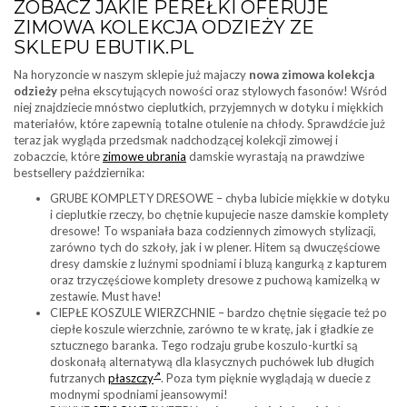
ZOBACZ JAKIE PEREŁKI OFERUJE
ZIMOWA KOLEKCJA ODZIEŻY ZE
SKLEPU EBUTIK.PL
Na horyzoncie w naszym sklepie już majaczy
nowa zimowa kolekcja
odzieży
pełna ekscytujących nowości oraz stylowych fasonów! Wśród
niej znajdziecie mnóstwo cieplutkich, przyjemnych w dotyku i miękkich
materiałów, które zapewnią totalne otulenie na chłody. Sprawdźcie już
teraz jak wygląda przedsmak nadchodzącej kolekcji zimowej i
zobaczcie, które
zimowe ubrania
damskie wyrastają na prawdziwe
bestsellery października:
GRUBE KOMPLETY DRESOWE – chyba lubicie miękkie w dotyku
i cieplutkie rzeczy, bo chętnie kupujecie nasze damskie komplety
dresowe! To wspaniała baza codziennych zimowych stylizacji,
zarówno tych do szkoły, jak i w plener. Hitem są dwuczęściowe
dresy damskie z luźnymi spodniami i bluzą kangurką z kapturem
oraz trzyczęściowe komplety dresowe z puchową kamizelką w
zestawie. Must have!
CIEPŁE KOSZULE WIERZCHNIE – bardzo chętnie sięgacie też po
ciepłe koszule wierzchnie, zarówno te w kratę, jak i gładkie ze
sztucznego baranka. Tego rodzaju grube koszulo-kurtki są
doskonałą alternatywą dla klasycznych puchówek lub długich
futrzanych
płaszczy
. Poza tym pięknie wyglądają w duecie z
modnymi spodniami jeansowymi!