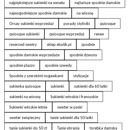
najpiękniejsze sukienki na weselu
najtańsze spodnie damskie
najwygodniejsze spodnie damskie
na wiosnę
Orsay sukienki wyprzedaż
porady stylistki
quiosque
quiosque sukienki
quiosque wyprzedaż
renee
reserved swetry
sklep ebutik.pl
spodnie
spodnie damskie wyprzedaże
spodnie dzwony
spodnie plazzo
spodnie szwedy
Spodnie z szerokimi nogawkami
stylizacje
sukienka quiosque
sukienki
sukienki dla 60 latki
sukienki na wiosnę
Sukienki włoskie i francuskie
Sukienki włoskie letnie
sweter w paski
sweter świąteczny
tanie sukienki dla 50 latki
tanie sukienki do 50 zł
Tanie ubrania
torebka damska