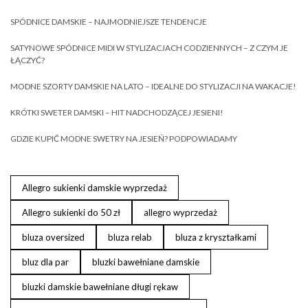
SPÓDNICE DAMSKIE – NAJMODNIEJSZE TENDENCJE
SATYNOWE SPÓDNICE MIDI W STYLIZACJACH CODZIENNYCH – Z CZYM JE
ŁĄCZYĆ?
MODNE SZORTY DAMSKIE NA LATO – IDEALNE DO STYLIZACJI NA WAKACJE!
KRÓTKI SWETER DAMSKI – HIT NADCHODZĄCEJ JESIENI!
GDZIE KUPIĆ MODNE SWETRY NA JESIEŃ? PODPOWIADAMY
Allegro sukienki damskie wyprzedaż
Allegro sukienki do 50 zł
allegro wyprzedaż
bluza oversized
bluza relab
bluza z kryształkami
bluz dla par
bluzki bawełniane damskie
bluzki damskie bawełniane długi rękaw