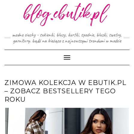
Skip
to
content
modne ciuchy - sukienki, bluzy, kurtki, spodnie, bluzki, swetry,
garnitury. bądź na bieżąco z najnowszymi trendami w modzie
Toggle
Navigation
ZIMOWA KOLEKCJA W EBUTIK.PL
– ZOBACZ BESTSELLERY TEGO
ROKU