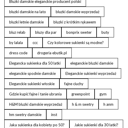
Bluzki damskie eleganckie producent polski
bluzki damskie na lato
bluzki damskie wyprzedaż
bluzki letnie damskie
bluzki z krótkim rękawem
bluz relab
bluzy dla par
bonprix sweter
buty
by lalala
ccc
Czy kolorowe sukienki są modne?
dress code
drogeria ebutik.pl
Elegancka sukienka dla 50 latki
eleganckie bluzki damskie
eleganckie spodnie damskie
Eleganckie sukienki wyprzedaż
Eleganckie sukienki włoskie
fajne ciuchy
Gdzie kupić fajne i tanie ubrania
greenpoint
gym
H&M bluzki damskie wyprzedaż
h & m swetry
h anm
hm swetry damskie
inst
Jaka sukienka dla kobiety po 50?
Jakie sukienki dla 30 latki?